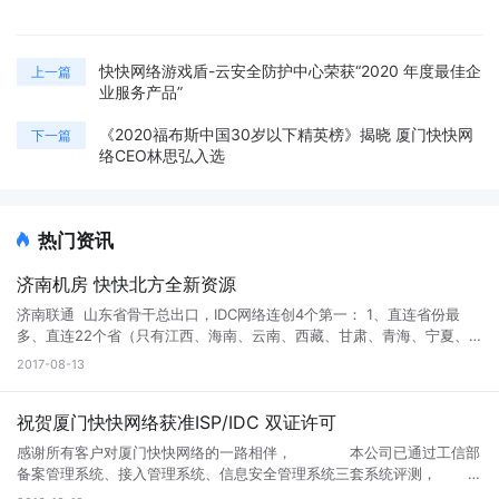
快快网络游戏盾-云安全防护中心荣获“2020 年度最佳企
上一篇
业服务产品”
《2020福布斯中国30岁以下精英榜》揭晓 厦门快快网
下一篇
络CEO林思弘入选
热门资讯
济南机房 快快北方全新资源
济南联通 山东省骨干总出口，IDC网络连创4个第一： 1、直连省份最
多、直连22个省（只有江西、海南、云南、西藏、甘肃、青海、宁夏、
新疆没有直连）。第二名是北京，直连20个省。 2、出省带宽最多，已经
2017-08-13
达到1.9个T，超越北京1.8T。 3、集团首家IDC跨省直连骨干（济南IDC出
口直连河南骨干路由器）。 4、集团首家启用1T平台核心路由器。 济南
联通核心资源已由快快网络山东分公司独家签约。 服务器机型：16核
祝贺厦门快快网络获准ISP/IDC 双证许可
32G内存 240G SSD硬盘 --------------------------------------------
感谢所有客户对厦门快快网络的一路相伴， 本公司已通过工信部
--------------- 高防A型：G口20M独享 60G防御 399元/月 高防B型：
备案管理系统、接入管理系统、信息安全管理系统三套系统评测，
G口30M独享 100G防御 699元/月 高防C型：G口100M独享 200G防御
经通信管局审批通过取得增值电信业务 ISP（因特网接入服务），IDC(互