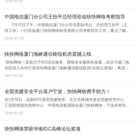
2016-10-10
1299元/月 高防D型：G口100M独享 300G防御 1799元/月 适合：游
联网数据中心业务) 经营许可证。 IDC/ISP许可证号：闽B1-
戏，网站，APP，北方联通布点等业务 --------------------------------
20160142
----------------------------- 微端大带宽A型： 100M带宽 120G防御
中国电信厦门分公司王怡平总经理莅临快快网络考察指导
仅售999元/月 微端大带宽B型： 200M带宽 120G防御 仅售1799元/月
适合：大带宽资源加载，下载业务，附送微端防CC策略 ----------------
7月17日下午，中国电信厦门分公司党委副书记、总经理王怡平（主
-------------------------------------------- 新老客户体验活动： 只要
持工作）一行莅临厦门快快网络科技有限公司考察指导工作，重点了解当
在快快网络官网有手机验证并且历史消费记录超过200元的用户(防止小
前公司的运营情况及发展规划，并就深化双方合作、推进5G建设进行交
2020-07-20
号) 均可免费体验高防A型3天时间。 +1元 免费体验高防B型3天时间。
流座谈。 快快网络CEO林思弘首先介绍了公司的基本情况，并以云
+2元 免费体验高防C型3天时间。 服务器开始售卖。 各位速速联系销售
服务目前的市场与发展趋势为切入点，重点阐述“企业上云”的重要意义。
商务领取免费体验名额。 测试IP:123.129.217.1
随后，由党支部书记张功洪作党建共建工作情况介绍，以先锋引领、共建
快快网络厦门海峡通信枢纽机房震撼上线
共享、精准扶贫、党建带团建四个方面为切入点，展现企业红色风采。
快快网络一直致力于IDC综合服务、网络安全服务的发展，此次与厦门电
快快网络CEO林思弘介绍公司的基本情况 在详细了解企业的运营情
信的深入合作打造快快网络厦门海峡通信枢纽机房(东南云基地)，将进一
况后，王怡平对公司当前的发展情况表示肯定，并从国家宏观政策、行业
步深耕厦门市场，将云安全业务推向更广阔的市场。 快快网络厦门海峡
2017-12-06
环境、未来发展大势等方面阐述了大数据、云计算行业发展的机遇和挑
通信枢纽机房 快快网络厦门海峡通信枢纽机房是目前福建省规模最大的
战。他强调，5G网络是“新基建”的重要组成部分，也是推动经济社会数字
IDC基地，它位于厦门集美区软件园三期附近，拥有近3600个机柜，最大
化、网络化、智能化转型的关键。他还鼓励公司要牢牢抓住发展机遇，加
出口带宽近2T级，配套三个回路供电系统，配备了福建省首个液态冷却
全国党建安全平台落户宁波，快快网络携手助力！
强技术攻关，积极培育更多基于5G技术的新产品、新服务，助力行业应
系统，这些强有力的基础设施将有力地支持机房的质量和效率。海峡通信
用和发展。 林思弘代表公司感谢中国电信厦门分公司长期以来的大力
在1月19日，由新时代基层党建智库、北京先锋城市基层党建研究中心、
枢纽机房是快快网络公司2017年全力重点打造的核心项目。 电力供应 机
支持和帮助，希望双方能够进一步深化合作，协同开展5G应用创新探
工信部情报所舆情中心、中国电信集团联合厦门快快网络，宁波卓智等共
房配电系统容量为22342KVA，采用三路高压进线每回线路的供电容量为
索，为经济高质量发展提供新动能。
同建设的“全国党务政务网络防护平台”工程在浙江宁波顺利启动，这也是
2018-01-22
9600KVA，两组一备。并设有4台2400KVA的备用高压柴油发电机组，
全国首个党务政务网络信息安全防护平台。 在物联网和云计算不断泛
作为后备电源，总容量为9600KVA，保证99.99%持续电力供应。 恒温
化的今天，在这个高度移动和分布式的网络中，设备、用户、应用和服务
设施 机房配有2套完全独立的冷冻水空调系统，单套系统的制冷容量为
的增加，想要顺畅的链接，高速稳定的带宽和强大防御是必不可少的！
快快网络荣获华南IDC高峰论坛奖项
6330KW，两套系统互为备份，保证机房通风、恒温、恒湿 机房温度控
快快网络商务总经理林思弘带队出席本次会议，并对本次会议圆满成