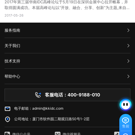
制在：22±3摄氏度，相对湿度：30%~70%。 网络资源 机房依托中国
2017年第三届华南IDC高峰论坛于5月19日在深圳会展中心拉开帷幕，并
功，“党务政务网络信息安全防护平台暨网络数据、安全防护中心”项目能
电信强大的技术力量和网络资源，企业用户的网络设备通过海峡通信IDC
取得圆满成功。本届高峰论坛以“开放、融合、分享、创新”为主题,来自全
正式启动表示祝贺，快快网络将联合宁波卓智以及其他安全公司一起为该
的机房接入互联网，并且厦门海峡机房作为骨干核心机房，有多条海底光
国各地的著名IDC服务商参加了本次展会，厦门快快网络科技有限公司携
2017-05-26
安全防护平台还建立面向党务政务领域的信息安全网络数据、安全防护中
缆出口，并且联通、移动、多线BGP资源都已经在洽谈接入。 安全保障
手各大IDC运营商集体参展，和业界大众分享最前沿的产业理念，受到了
心，建立统一高效的网络安全风险报告机制、情报共享机制、研判处置机
机房配有环境监控系统主要监控恒温恒湿空调系统，UPS，电池组，环境
领导与参会嘉宾等的极大关注。 开幕式以及颁奖典礼 快快网络荣获2016
制，提高漏洞可发现、风险可防范能力。 这是企业回报党和国家的最好
温湿度等。采用数字式视频安防监控系统，录像保存时间>3个月，可根
服务指南
年度最具价值新锐奖 参展嘉宾代表进行演讲，深度剖析IDC的发展以及未
机会。 今后，全国党政机关、企事业单位只需登录党建先锋网站，
据需要扩展至更长时间。主机房、配电房、楼层出入口等相应区域主要入
来的发展趋势。 展会现场十分火爆，前来咨询的人非常多 IDC联盟通过
完成注册登记，配套的“党政安全云”就将根据各党政机关、企事业单位网
口都有设置门禁点。 技术服务 快快网络公司拥有雄厚的维护和支持力
整合及协调数字中心资源，提升联盟成员在IDC领域的科技创新能力与服
汇款信息
络信息建设的实际情况，定制个性化的解决方案，明确保护对象、保护层
关于我们
量，机房配备24小时专业运维人员，专业安保人员，将为您提供从机房
务水平，促进IDC的快速健康发展，推进中小企业的数据中心建设与发展
级、保护措施，使党政机关、企事业单位等免于受到黑客攻击影响，为党
设备维护、网络实时监控到网络设备故障排除等全方位的365*7*24小时
进程；通过开展各项活动，为IDC行业发展服务，专致于资源整合型，智
购买流程
政机关的信息网络安全工作保驾护航。 中央对外宣传办公室、国务院
公司介绍
的专业技术支持。 欢迎预约现场考察机房，厦门地区企业我们提供专车
慧集结型团体的打造，并致力将精英个人价值、团队能量、社会资源的调
技术支持
新闻办公室原局长，国务院新闻办公室秘书长兼六局局长冯希望同志等十
服务条款
上门接送服务 扫描二维码，关注更多优惠资讯！
动、发挥、互动与影响，通过与合作伙伴及社会各类型资源的互动，提升
几位领导同志分别进行了发言以及美好的祝愿，对中国电信集团，厦门快
举报中心
资源创造能力。 大会背景 云计算、大数据等技术的快速发展，"互联网
快网络等公司不求回报，助力国家安全进步的行为表示了赞同。 与会出
网站备案
+"向各行各业的加速渗透以及VR 、智能终端、可穿戴设备的广泛普及改
帮助中心
席的媒体有新华网，人民网，浙江日报，宁波电视台等新闻媒体。 相关
隐私声明
变了我们的生活方式、工作方式和思维方式，更丰富的内容和服务不断涌
技术文档
媒体报导(截取部分媒体，排名不分先后)： 人民网
现，海量的数据正在改变已有的社会形态，未来整个人类社会将演变成包
服务器问题
http://zj.people.com.cn/n2/2018/0119/c186950-31163479.html 杭
罗万象的数据处理系统。而这背后海量数据的存储、处理、计算需要更强
客服电话：400-9188-010
白名单保护
州网 http://news.hangzhou.com.cn/zjnews/content/2018-
大的基础设施能力，此时互联网底层支撑数据中心的重要性日益凸显。随
常见问题
01/20/content_6778158.htm 中国宁波网
着IDC产业政策环境宽松，市场监管逐渐规范，IDC服务商服务能力不断
http://news.cnnb.com.cn/system/2018/01/20/008719293.shtml 东
电子邮箱：admin@kkidc.com
市场资讯
提升，跨界融合逐步深入，开放、融合、分享、创新成为这个时期的主旋
方网
律。 为了进一步推进国内IDC产业健康发展，促进业内交流，作为华南区
http://news.eastday.com/eastday/13news/auto/news/csj/20180119/u
公司地址：厦门市软件园二期观日路50号1-2层
的数据中心、云计算领域的标志性盛会，华南IDC联盟组委会继2015、
大众网
售前
2016成功举办华南IDC高峰论坛之后，现启动“2017•IDC产业新生态—暨
http://www.dzwww.com/xinwen/shehuixinwen/201801/t20180120_16
第三届华南IDC高峰论坛”，联合行内各业人士共同探讨目前所面临的机遇
微信公众号
微信视频号
抖音