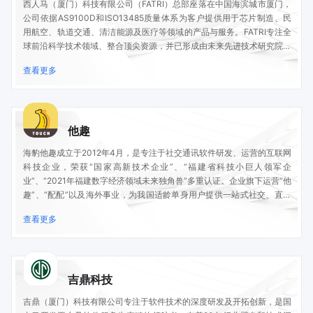
西人马（厦门）科技有限公司（FATRI）总部座落在中国海滨城市厦门，
公司依据AS9100D和ISO13485质量体系为客户提供用于芯片制造、民
用航空、轨道交通、清洁能源及医疗等领域的产品与服务。FATRI专注全
球前沿科学技术领域、整合顶尖资源，并已形成由未来先进技术研究院、
MEMS器件研究与加工基地、健康医疗事业部、人工智能事业部组成
查看更多
的“一脑一体双翼”功能架构。
他趣
海豹他趣成立于2012年4月，是专注于社交通讯软件研发、运营的互联网
科技企业，荣获“国家高新技术企业”、“福建省科技小巨人领军企
业”、“2021年福建数字经济领域未来独角兽”多重认证。企业旗下运营“他
趣”、“配配”以及海外事业，为我国适龄单身用户提供一站式社交、直播
和泛娱乐服务，目前已覆盖用户2亿。海豹信息以关注用户、尊重用户、
查看更多
理解用户作为核心经营理念，把创造社会价值，赢得用户喜爱当做企业奋
斗目标。
吉鼎科技
吉鼎（厦门）科技有限公司专注于软件技术的深度研发及开拓创新，是国