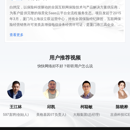
白鸽宝，以保险科技驱动的全国互联网保险技术与产品解决方案供应商，
为客户提供完整的场景化Saas云平台全流程服务生态。项目发起于2015
年3月，厦门与上海设立双运营中心，持有全国保险经纪牌照，互联网保
险经营销售许可资质及增值电信业务经营许可证，是厦门市三高企业、国
家高新技术企业、AAA级信用企业、入驻省级科技型企业库、市级高新技
查看更多
术企业、福建省重点上市后备企业、厦门市重点上市后备企业、厦门市科
创板上市后备企业。
用户推荐视频
快快网络好不好？听听用户怎么说
邱凯
柯聪敏
陈晓桦
人)
美格基因(IT负责人)
大顺集团(总经理)
吉鼎科技(CEO)
海迈