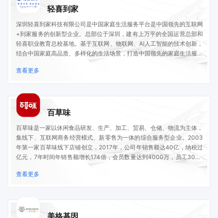
轻喜到家
深圳轻喜到家科技有限公司是中国家庭生活服务平台是中国领先的互联网
+到家服务的创新型企业。总部位于深圳，建有上万平的全国运营总部和
轻喜职业教育总校基地。基于互联网、物联网、AI人工智能的技术创新，
结合中国家庭高品质、多样化的生活场景，打造中国领先的家庭生活服务
平台。为中国家庭提供全生命周期的到家服务，高端保洁保姆、母婴护
查看更多
理、育婴早教、产康护理、家电清洗、家居养护等专业的到家服务。
百草味
百草味是一家以休闲食品研发、生产、加工、贸易、仓储、物流为主体，
集线下、互联网商务经营模式、新零售为一体的综合服务型企业。2003
年第一家百草味线下店铺创立，2017年，公司年销售额达40亿，纳税过
亿元，7年时间年销售额增长174倍，会员数量达到4000万，员工3000
余人，成为全国休闲食品巨头企业之一。在 2015 年成为中国（杭州）跨
查看更多
境电子商务综合实验区首批试点企业。2017年，百草味成功入围中国品
牌日首批“CCTV中国品牌榜”，2018 年入选消费者最喜爱中国自主品牌
TOP100。
美格基因