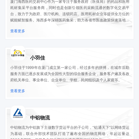
厦门海西医药交易中心作为一家专注于服务政府（医保局）的药品和医用
耗材集采平台服务商，同时也是创新引领医药采购流通的数字化交易平
台，致力于为政府、医疗机构、连锁药店、医用耗材企业等提供全方位的
赋能赋智服务。海西多年深耕医药集采，助力各省市医改政策快速落地，
在全国率先实现药品和医用耗材集采、交易、结算、支付和监管的在线一
查看更多
体化；与地方政府深入合作，探索并打造区域大健康产业平台经济；连接
上游供应商和下游各类医疗机构、药店、医保采购方、直至终端消费者，
创新地将医药类产品价格形成机制，提升供应链服务质量和结算效率；积
极赋能医药行业供需双方，促进产业链深度融合，提供交易平台、金融科
小羽佳
技、深度运营等全方位服务体系，以数字化构建多方共赢生态圈。
&nbsp;
小羽佳于1999年在厦门成立第一家公司，经过多年的拼搏，在城市后勤
服务方面已逐步发展成为全国性大型的综合服务企业，服务客户遍及各政
府机关单位、事业单位、企业单位、学校、民间组织及个人家庭等。
查看更多
中铝物流
中铝物流为中铝旗下主做数字货运平台的子公司，“铝通天下”以网络货运
为基础，联合外部技术团队打造了遍布全国的物流网络，年起运量达