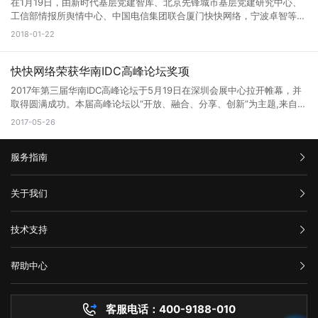
用和发展。 林思弘代表公司感谢中国电信厦门分公司长期以来的大力
在1月19日，由新时代基层党建智库、北京先锋城市基层党建研究中心、
枢纽机房是快快网络公司2017年全力重点打造的核心项目。 电力供应 机
支持和帮助，希望双方能够进一步深化合作，协同开展5G应用创新探
工信部情报所舆情中心、中国电信集团联合厦门快快网络，宁波卓智等共
房配电系统容量为22342KVA，采用三路高压进线每回线路的供电容量为
索，为经济高质量发展提供新动能。
同建设的“全国党务政务网络防护平台”工程在浙江宁波顺利启动，这也是
2018-01-22
9600KVA，两组一备。并设有4台2400KVA的备用高压柴油发电机组，
全国首个党务政务网络信息安全防护平台。 在物联网和云计算不断泛
作为后备电源，总容量为9600KVA，保证99.99%持续电力供应。 恒温
化的今天，在这个高度移动和分布式的网络中，设备、用户、应用和服务
设施 机房配有2套完全独立的冷冻水空调系统，单套系统的制冷容量为
的增加，想要顺畅的链接，高速稳定的带宽和强大防御是必不可少的！
快快网络荣获华南IDC高峰论坛奖项
6330KW，两套系统互为备份，保证机房通风、恒温、恒湿 机房温度控
快快网络商务总经理林思弘带队出席本次会议，并对本次会议圆满成
制在：22±3摄氏度，相对湿度：30%~70%。 网络资源 机房依托中国
2017年第三届华南IDC高峰论坛于5月19日在深圳会展中心拉开帷幕，并
功，“党务政务网络信息安全防护平台暨网络数据、安全防护中心”项目能
电信强大的技术力量和网络资源，企业用户的网络设备通过海峡通信IDC
取得圆满成功。本届高峰论坛以“开放、融合、分享、创新”为主题,来自全
正式启动表示祝贺，快快网络将联合宁波卓智以及其他安全公司一起为该
的机房接入互联网，并且厦门海峡机房作为骨干核心机房，有多条海底光
国各地的著名IDC服务商参加了本次展会，厦门快快网络科技有限公司携
2017-05-26
安全防护平台还建立面向党务政务领域的信息安全网络数据、安全防护中
缆出口，并且联通、移动、多线BGP资源都已经在洽谈接入。 安全保障
手各大IDC运营商集体参展，和业界大众分享最前沿的产业理念，受到了
心，建立统一高效的网络安全风险报告机制、情报共享机制、研判处置机
机房配有环境监控系统主要监控恒温恒湿空调系统，UPS，电池组，环境
领导与参会嘉宾等的极大关注。 开幕式以及颁奖典礼 快快网络荣获2016
制，提高漏洞可发现、风险可防范能力。 这是企业回报党和国家的最好
温湿度等。采用数字式视频安防监控系统，录像保存时间>3个月，可根
服务指南
年度最具价值新锐奖 参展嘉宾代表进行演讲，深度剖析IDC的发展以及未
机会。 今后，全国党政机关、企事业单位只需登录党建先锋网站，
据需要扩展至更长时间。主机房、配电房、楼层出入口等相应区域主要入
来的发展趋势。 展会现场十分火爆，前来咨询的人非常多 IDC联盟通过
完成注册登记，配套的“党政安全云”就将根据各党政机关、企事业单位网
口都有设置门禁点。 技术服务 快快网络公司拥有雄厚的维护和支持力
整合及协调数字中心资源，提升联盟成员在IDC领域的科技创新能力与服
汇款信息
络信息建设的实际情况，定制个性化的解决方案，明确保护对象、保护层
关于我们
量，机房配备24小时专业运维人员，专业安保人员，将为您提供从机房
务水平，促进IDC的快速健康发展，推进中小企业的数据中心建设与发展
级、保护措施，使党政机关、企事业单位等免于受到黑客攻击影响，为党
设备维护、网络实时监控到网络设备故障排除等全方位的365*7*24小时
进程；通过开展各项活动，为IDC行业发展服务，专致于资源整合型，智
购买流程
政机关的信息网络安全工作保驾护航。 中央对外宣传办公室、国务院
公司介绍
的专业技术支持。 欢迎预约现场考察机房，厦门地区企业我们提供专车
慧集结型团体的打造，并致力将精英个人价值、团队能量、社会资源的调
技术支持
新闻办公室原局长，国务院新闻办公室秘书长兼六局局长冯希望同志等十
服务条款
上门接送服务 扫描二维码，关注更多优惠资讯！
动、发挥、互动与影响，通过与合作伙伴及社会各类型资源的互动，提升
几位领导同志分别进行了发言以及美好的祝愿，对中国电信集团，厦门快
举报中心
资源创造能力。 大会背景 云计算、大数据等技术的快速发展，"互联网
快网络等公司不求回报，助力国家安全进步的行为表示了赞同。 与会出
网站备案
+"向各行各业的加速渗透以及VR 、智能终端、可穿戴设备的广泛普及改
帮助中心
席的媒体有新华网，人民网，浙江日报，宁波电视台等新闻媒体。 相关
隐私声明
变了我们的生活方式、工作方式和思维方式，更丰富的内容和服务不断涌
技术文档
媒体报导(截取部分媒体，排名不分先后)： 人民网
现，海量的数据正在改变已有的社会形态，未来整个人类社会将演变成包
服务器问题
http://zj.people.com.cn/n2/2018/0119/c186950-31163479.html 杭
罗万象的数据处理系统。而这背后海量数据的存储、处理、计算需要更强
客服电话：400-9188-010
白名单保护
州网 http://news.hangzhou.com.cn/zjnews/content/2018-