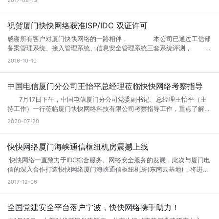
2017-08-13
达到1.9个T，超越北京1.8T。 3、集团首家IDC跨省直连骨干（济南IDC出
口直连河南骨干路由器）。 4、集团首家启用1T平台核心路由器。 济南
联通核心资源已由快快网络山东分公司独家签约。 服务器机型：16核
祝贺厦门快快网络获准ISP/IDC 双证许可
32G内存 240G SSD硬盘 --------------------------------------------
感谢所有客户对厦门快快网络的一路相伴， 本公司已通过工信部
--------------- 高防A型：G口20M独享 60G防御 399元/月 高防B型：
备案管理系统、接入管理系统、信息安全管理系统三套系统评测，
G口30M独享 100G防御 699元/月 高防C型：G口100M独享 200G防御
经通信管局审批通过取得增值电信业务 ISP（因特网接入服务），IDC(互
2016-10-10
1299元/月 高防D型：G口100M独享 300G防御 1799元/月 适合：游
联网数据中心业务) 经营许可证。 IDC/ISP许可证号：闽B1-
戏，网站，APP，北方联通布点等业务 --------------------------------
20160142
----------------------------- 微端大带宽A型： 100M带宽 120G防御
中国电信厦门分公司王怡平总经理莅临快快网络考察指导
仅售999元/月 微端大带宽B型： 200M带宽 120G防御 仅售1799元/月
适合：大带宽资源加载，下载业务，附送微端防CC策略 ----------------
7月17日下午，中国电信厦门分公司党委副书记、总经理王怡平（主
-------------------------------------------- 新老客户体验活动： 只要
持工作）一行莅临厦门快快网络科技有限公司考察指导工作，重点了解当
在快快网络官网有手机验证并且历史消费记录超过200元的用户(防止小
前公司的运营情况及发展规划，并就深化双方合作、推进5G建设进行交
2020-07-20
号) 均可免费体验高防A型3天时间。 +1元 免费体验高防B型3天时间。
流座谈。 快快网络CEO林思弘首先介绍了公司的基本情况，并以云
+2元 免费体验高防C型3天时间。 服务器开始售卖。 各位速速联系销售
服务目前的市场与发展趋势为切入点，重点阐述“企业上云”的重要意义。
商务领取免费体验名额。 测试IP:123.129.217.1
随后，由党支部书记张功洪作党建共建工作情况介绍，以先锋引领、共建
快快网络厦门海峡通信枢纽机房震撼上线
共享、精准扶贫、党建带团建四个方面为切入点，展现企业红色风采。
快快网络一直致力于IDC综合服务、网络安全服务的发展，此次与厦门电
快快网络CEO林思弘介绍公司的基本情况 在详细了解企业的运营情
信的深入合作打造快快网络厦门海峡通信枢纽机房(东南云基地)，将进一
况后，王怡平对公司当前的发展情况表示肯定，并从国家宏观政策、行业
步深耕厦门市场，将云安全业务推向更广阔的市场。 快快网络厦门海峡
2017-12-06
环境、未来发展大势等方面阐述了大数据、云计算行业发展的机遇和挑
通信枢纽机房 快快网络厦门海峡通信枢纽机房是目前福建省规模最大的
战。他强调，5G网络是“新基建”的重要组成部分，也是推动经济社会数字
IDC基地，它位于厦门集美区软件园三期附近，拥有近3600个机柜，最大
化、网络化、智能化转型的关键。他还鼓励公司要牢牢抓住发展机遇，加
出口带宽近2T级，配套三个回路供电系统，配备了福建省首个液态冷却
全国党建安全平台落户宁波，快快网络携手助力！
强技术攻关，积极培育更多基于5G技术的新产品、新服务，助力行业应
系统，这些强有力的基础设施将有力地支持机房的质量和效率。海峡通信