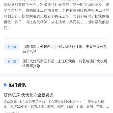
响应党和政府的号召，积极履行社会责任，第一时间做出响应，竭
尽全力配合、协助抗疫工作的开展，全程有效保障核酸检测工作的
顺利进行。快快网络的志愿者们身先士卒，向我们展现了快快网络
勇敢、肯干、有担当的精神。众志成城，共同抗击，感谢最美的你
们！
山海情深，爱暖西北 | 快快网络赴甘肃、宁夏开展公益
上一篇
助学活动
厦门火炬高新区书记、主任庄荣良一行莅临厦门快快网
下一篇
络调研指导
热门资讯
济南机房 快快北方全新资源
济南联通 山东省骨干总出口，IDC网络连创4个第一： 1、直连省份最
多、直连22个省（只有江西、海南、云南、西藏、甘肃、青海、宁夏、
新疆没有直连）。第二名是北京，直连20个省。 2、出省带宽最多，已经