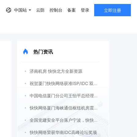
中国站
云防
控制台
备案
登录
立即注册
热门资讯
AF）
济南机房 快快北方全新资源
祝贺厦门快快网络获准ISP/IDC 双证许可
中国电信厦门分公司王怡平总经理莅临快快网络考察指导
快快网络厦门海峡通信枢纽机房震撼上线
全国党建安全平台落户宁波，快快网络携手助力！
快快网络荣获华南IDC高峰论坛奖项