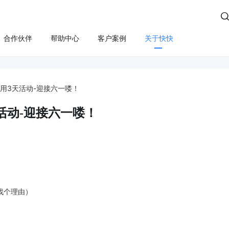

合作伙伴
帮助中心
客户案例
关于快快
方案
算
云管服务
业务安全
云安全
合规
性云服务器
上云咨询与实施
Edge SCDN（安全加速）
快卫士（终端安全）
试用3天活动-迎接六一喽！
活动保障
云迁移
高防IP
WS轻量云（亚马逊）
长河 Web应用防火墙（W
天活动-迎接六一喽！
应用安全
云运维
游戏盾（高防版）
全云服务器(企业级)
DDoS安全防护
游戏盾（SDK版）
为云BGP
数据库审计
云加速盾（应用加速）
堡垒机
讯云BGP
快快盾（PC端游戏安全）
云防火墙
找个理由）
。
SSL证书