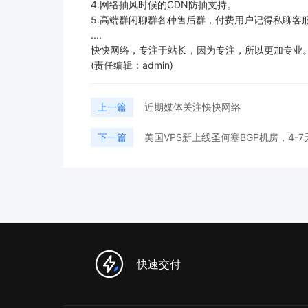
4.网络抽风时候的CDN防抽支持。
5.高端群闲聊群各种售后群，付费用户记得私聊客
....
快快网络，专注于站长，因为专注，所以更加专业
(责任编辑：admin)
上一篇
近期媒体关注快快网络
下一篇
美国VPS新上线圣何塞BGP机房，4-
快速交付