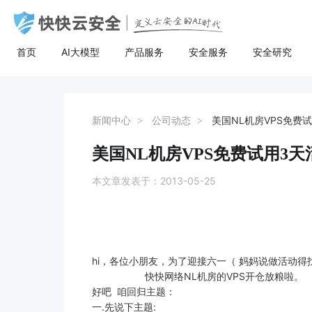
首页
AI大模型
产品服务
安全服务
安全研究
AI大模型
高防服务器
安全服务
关于快快
安全
计
AI聚合
量身定制场景化的服务器租用方案
漏洞扫描
了解快快
AI聚合平台为企业提供一站式的全球主流
主流服务器配置，可根据客户行业和业务
漏洞扫描，协助维护人员提前发现Web应
快快云安全（快快网络旗下安全品牌)
AI聚合
BGP服务器
漏洞扫描
关于快快
等保
弹
新闻中心
公司动态
美国NL机房VPS免费
AI模型接入服务，通过统一的标准API接
特点，需求及预算，个性化定制服务器租
用系统中隐藏的漏洞，根据评估工具给出
以“Al+安全”为核心战略，定义云安全的Al
AI创作
UDP服务器
渗透测试
快推官
重大
A
口，企业与开发者无需繁琐对接，即可稳
用方案。其中，云服务器可根据客户业务
详尽的漏洞描述和修补方案，指导维护人
时代。公司总部位于厦门，旗下有深圳、
美国NL机房VPS免费试用3
定、高性价比地灵活调用大模型，助力业
需求，提供各种环境的基础架构资源，从
员进行安全加固，防患于未然。
福州、济南、宁波等多个分公司，已服务
多线服务器
安全加固
举报中心
移动
安
务智能升级。
计算资源、存储资源网络资源到跨数据中
超过22万家客户，员工总数超500人，业
本文章发表于：2013-05-25
心的访问。
务遍及全国26个省市。
大带宽服务器
代码审计
加入我们
华
黑石裸金属服务器
腾
hi，各位小朋友，为了迎接六一（ 妈妈说做活动得
快快网络NL机房的VPS开仓放粮啦
好吧 咱回归主题：
一.先说下主题: