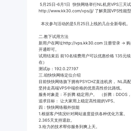
5月25日-6月1日 快快网络举行NL机房VPS
http://www.kk30.com/vps/jj/ 了解美国VPS性
本次参与活动的是5月25日上线的几台全新母机。
二.教下试用方法
新用户在网址
http://vps.kk30.com
注册登录 -> 购
开通即可。
试用结束后 前10名续费用户可以优惠价格 135
在）
测试ip：192.0.27.197
三.咱快快网络定位介绍
目前快快网络旗下拥有PSYCHZ直连机房， NL高
坚持走高端VPS中端价格的优质高性价比路线。
服务对象是：不折腾 稳定用户。 （折腾：DDOS
追求目标： 让大家用上稳定高性能的VPS。
四：快快网络额外技能
1.根据客户情况针对网站速度提供各种优化方案。
2.365天支持退款。
3.给力的技术帮你服务到爽上天。