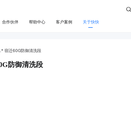

合作伙伴
帮助中心
客户案例
关于快快
方案
算
云管服务
业务安全
云安全
合规
性云服务器
上云咨询与实施
Edge SCDN（安全加速）
快卫士（终端安全）
53.* 宿迁60G防御清洗段
活动保障
云迁移
高防IP
WS轻量云（亚马逊）
长河 Web应用防火墙（W
宿迁60G防御清洗段
应用安全
云运维
游戏盾（高防版）
全云服务器(企业级)
DDoS安全防护
游戏盾（SDK版）
为云BGP
数据库审计
云加速盾（应用加速）
堡垒机
讯云BGP
快快盾（PC端游戏安全）
云防火墙
SSL证书