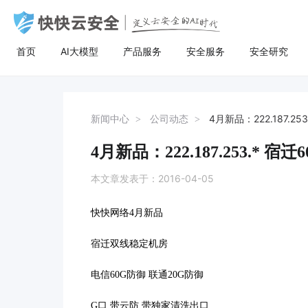
首页
AI大模型
产品服务
安全服务
安全研究
AI大模型
高防服务器
安全服务
关于快快
安全
计
AI聚合
量身定制场景化的服务器租用方案
漏洞扫描
了解快快
AI聚合平台为企业提供一站式的全球主流
主流服务器配置，可根据客户行业和业务
漏洞扫描，协助维护人员提前发现Web应
快快云安全（快快网络旗下安全品牌)
AI聚合
BGP服务器
漏洞扫描
关于快快
等保
弹
新闻中心
公司动态
4月新品：222.187.2
AI模型接入服务，通过统一的标准API接
特点，需求及预算，个性化定制服务器租
用系统中隐藏的漏洞，根据评估工具给出
以“Al+安全”为核心战略，定义云安全的Al
AI创作
UDP服务器
渗透测试
快推官
重大
A
口，企业与开发者无需繁琐对接，即可稳
用方案。其中，云服务器可根据客户业务
详尽的漏洞描述和修补方案，指导维护人
时代。公司总部位于厦门，旗下有深圳、
4月新品：222.187.253.* 
定、高性价比地灵活调用大模型，助力业
需求，提供各种环境的基础架构资源，从
员进行安全加固，防患于未然。
福州、济南、宁波等多个分公司，已服务
多线服务器
安全加固
举报中心
移动
安
务智能升级。
计算资源、存储资源网络资源到跨数据中
超过22万家客户，员工总数超500人，业
本文章发表于：2016-04-05
心的访问。
务遍及全国26个省市。
大带宽服务器
代码审计
加入我们
华
快快网络4月新品
黑石裸金属服务器
腾
宿迁双线稳定机房
电信60G防御 联通20G防御
G口 带云防 带独家清洗出口