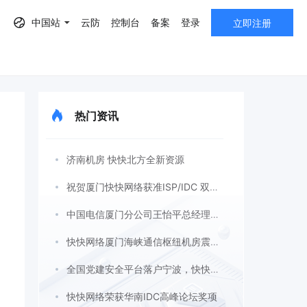
中国站
云防
控制台
备案
登录
立即注册
热门资讯
AF）
济南机房 快快北方全新资源
祝贺厦门快快网络获准ISP/IDC 双证许可
中国电信厦门分公司王怡平总经理莅临快快网络考察指导
快快网络厦门海峡通信枢纽机房震撼上线
全国党建安全平台落户宁波，快快网络携手助力！
快快网络荣获华南IDC高峰论坛奖项