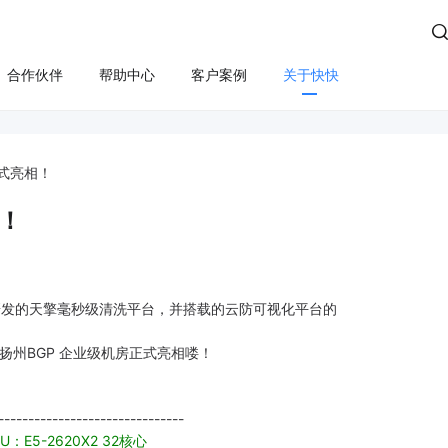

合作伙伴
帮助中心
客户案例
关于快快
方案
算
云管服务
业务安全
云安全
合规
性云服务器
上云咨询与实施
Edge SCDN（安全加速）
快卫士（终端安全）
式亮相！
活动保障
云迁移
高防IP
WS轻量云（亚马逊）
长河 Web应用防火墙（W
！
应用安全
云运维
游戏盾（高防版）
全云服务器(企业级)
DDoS安全防护
游戏盾（SDK版）
为云BGP
数据库审计
研发的天擎毫秒级清洗平台，并搭载的云防可视化平台的
云加速盾（应用加速）
堡垒机
讯云BGP
扬州BGP 企业级机房正式亮相喽！
快快盾（PC端游戏安全）
云防火墙
SSL证书
-------------------------------
U：E5-2620X2 32核心