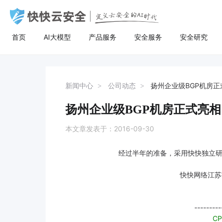
首页
AI大模型
产品服务
安全服务
安全研究
AI大模型
高防服务器
安全服务
关于快快
安全
计
AI聚合
量身定制场景化的服务器租用方案
漏洞扫描
了解快快
AI聚合平台为企业提供一站式的全球主流
主流服务器配置，可根据客户行业和业务
漏洞扫描，协助维护人员提前发现Web应
快快云安全（快快网络旗下安全品牌)
AI聚合
BGP服务器
漏洞扫描
关于快快
等保
弹
新闻中心
公司动态
扬州企业级BGP机房正
AI模型接入服务，通过统一的标准API接
特点，需求及预算，个性化定制服务器租
用系统中隐藏的漏洞，根据评估工具给出
以“Al+安全”为核心战略，定义云安全的Al
AI创作
UDP服务器
渗透测试
快推官
重大
A
口，企业与开发者无需繁琐对接，即可稳
用方案。其中，云服务器可根据客户业务
详尽的漏洞描述和修补方案，指导维护人
时代。公司总部位于厦门，旗下有深圳、
扬州企业级BGP机房正式亮相
定、高性价比地灵活调用大模型，助力业
需求，提供各种环境的基础架构资源，从
员进行安全加固，防患于未然。
福州、济南、宁波等多个分公司，已服务
多线服务器
安全加固
举报中心
移动
安
务智能升级。
计算资源、存储资源网络资源到跨数据中
超过22万家客户，员工总数超500人，业
本文章发表于：2016-09-30
心的访问。
务遍及全国26个省市。
大带宽服务器
代码审计
加入我们
华
经过半年的准备，采用快快独立
黑石裸金属服务器
腾
快快网络江苏
---------
CP