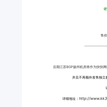
硬
售
---------------
后期江苏BGP扬州机房将作为快快
并且不再额外发售独立
http://www.kk
详细地址：