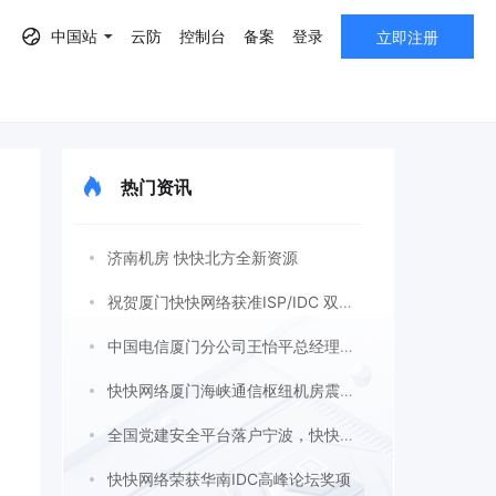
中国站
云防
控制台
备案
登录
立即注册
热门资讯
AF）
济南机房 快快北方全新资源
祝贺厦门快快网络获准ISP/IDC 双证许可
中国电信厦门分公司王怡平总经理莅临快快网络考察指导
快快网络厦门海峡通信枢纽机房震撼上线
全国党建安全平台落户宁波，快快网络携手助力！
快快网络荣获华南IDC高峰论坛奖项