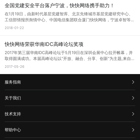
化、网络化、智能化转型的关键。他还鼓励公司要牢牢抓住发展机遇，加
出口带宽近2T级，配套三个回路供电系统，配备了福建省首个液态冷却
全国党建安全平台落户宁波，快快网络携手助力！
强技术攻关，积极培育更多基于5G技术的新产品、新服务，助力行业应
系统，这些强有力的基础设施将有力地支持机房的质量和效率。海峡通信
用和发展。 林思弘代表公司感谢中国电信厦门分公司长期以来的大力
在1月19日，由新时代基层党建智库、北京先锋城市基层党建研究中心、
枢纽机房是快快网络公司2017年全力重点打造的核心项目。 电力供应 机
支持和帮助，希望双方能够进一步深化合作，协同开展5G应用创新探
工信部情报所舆情中心、中国电信集团联合厦门快快网络，宁波卓智等共
房配电系统容量为22342KVA，采用三路高压进线每回线路的供电容量为
索，为经济高质量发展提供新动能。
同建设的“全国党务政务网络防护平台”工程在浙江宁波顺利启动，这也是
2018-01-22
9600KVA，两组一备。并设有4台2400KVA的备用高压柴油发电机组，
全国首个党务政务网络信息安全防护平台。 在物联网和云计算不断泛
作为后备电源，总容量为9600KVA，保证99.99%持续电力供应。 恒温
化的今天，在这个高度移动和分布式的网络中，设备、用户、应用和服务
设施 机房配有2套完全独立的冷冻水空调系统，单套系统的制冷容量为
的增加，想要顺畅的链接，高速稳定的带宽和强大防御是必不可少的！
快快网络荣获华南IDC高峰论坛奖项
6330KW，两套系统互为备份，保证机房通风、恒温、恒湿 机房温度控
快快网络商务总经理林思弘带队出席本次会议，并对本次会议圆满成
制在：22±3摄氏度，相对湿度：30%~70%。 网络资源 机房依托中国
2017年第三届华南IDC高峰论坛于5月19日在深圳会展中心拉开帷幕，并
功，“党务政务网络信息安全防护平台暨网络数据、安全防护中心”项目能
电信强大的技术力量和网络资源，企业用户的网络设备通过海峡通信IDC
取得圆满成功。本届高峰论坛以“开放、融合、分享、创新”为主题,来自全
正式启动表示祝贺，快快网络将联合宁波卓智以及其他安全公司一起为该
的机房接入互联网，并且厦门海峡机房作为骨干核心机房，有多条海底光
国各地的著名IDC服务商参加了本次展会，厦门快快网络科技有限公司携
2017-05-26
安全防护平台还建立面向党务政务领域的信息安全网络数据、安全防护中
缆出口，并且联通、移动、多线BGP资源都已经在洽谈接入。 安全保障
手各大IDC运营商集体参展，和业界大众分享最前沿的产业理念，受到了
心，建立统一高效的网络安全风险报告机制、情报共享机制、研判处置机
机房配有环境监控系统主要监控恒温恒湿空调系统，UPS，电池组，环境
领导与参会嘉宾等的极大关注。 开幕式以及颁奖典礼 快快网络荣获2016
制，提高漏洞可发现、风险可防范能力。 这是企业回报党和国家的最好
温湿度等。采用数字式视频安防监控系统，录像保存时间>3个月，可根
服务指南
年度最具价值新锐奖 参展嘉宾代表进行演讲，深度剖析IDC的发展以及未
机会。 今后，全国党政机关、企事业单位只需登录党建先锋网站，
据需要扩展至更长时间。主机房、配电房、楼层出入口等相应区域主要入
来的发展趋势。 展会现场十分火爆，前来咨询的人非常多 IDC联盟通过
完成注册登记，配套的“党政安全云”就将根据各党政机关、企事业单位网
口都有设置门禁点。 技术服务 快快网络公司拥有雄厚的维护和支持力
整合及协调数字中心资源，提升联盟成员在IDC领域的科技创新能力与服
汇款信息
络信息建设的实际情况，定制个性化的解决方案，明确保护对象、保护层
关于我们
量，机房配备24小时专业运维人员，专业安保人员，将为您提供从机房
务水平，促进IDC的快速健康发展，推进中小企业的数据中心建设与发展
级、保护措施，使党政机关、企事业单位等免于受到黑客攻击影响，为党
设备维护、网络实时监控到网络设备故障排除等全方位的365*7*24小时
进程；通过开展各项活动，为IDC行业发展服务，专致于资源整合型，智
购买流程
政机关的信息网络安全工作保驾护航。 中央对外宣传办公室、国务院
公司介绍
的专业技术支持。 欢迎预约现场考察机房，厦门地区企业我们提供专车
慧集结型团体的打造，并致力将精英个人价值、团队能量、社会资源的调
技术支持
新闻办公室原局长，国务院新闻办公室秘书长兼六局局长冯希望同志等十
服务条款
上门接送服务 扫描二维码，关注更多优惠资讯！
动、发挥、互动与影响，通过与合作伙伴及社会各类型资源的互动，提升
几位领导同志分别进行了发言以及美好的祝愿，对中国电信集团，厦门快
举报中心
资源创造能力。 大会背景 云计算、大数据等技术的快速发展，"互联网
快网络等公司不求回报，助力国家安全进步的行为表示了赞同。 与会出
网站备案
+"向各行各业的加速渗透以及VR 、智能终端、可穿戴设备的广泛普及改
帮助中心
席的媒体有新华网，人民网，浙江日报，宁波电视台等新闻媒体。 相关
隐私声明
变了我们的生活方式、工作方式和思维方式，更丰富的内容和服务不断涌
技术文档
媒体报导(截取部分媒体，排名不分先后)： 人民网