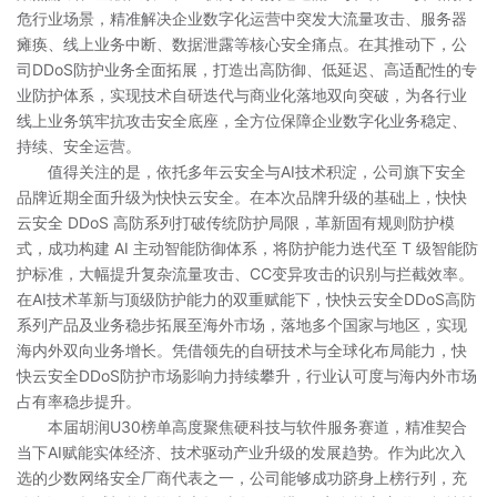
危行业场景，精准解决企业数字化运营中突发大流量攻击、服务器
瘫痪、线上业务中断、数据泄露等核心安全痛点。在其推动下，公
司DDoS防护业务全面拓展，打造出高防御、低延迟、高适配性的专
业防护体系，实现技术自研迭代与商业化落地双向突破，为各行业
线上业务筑牢抗攻击安全底座，全方位保障企业数字化业务稳定、
持续、安全运营。
值得关注的是，依托多年云安全与AI技术积淀，公司旗下安全
品牌近期全面升级为快快云安全。在本次品牌升级的基础上，快快
云安全 DDoS 高防系列打破传统防护局限，革新固有规则防护模
式，成功构建 AI 主动智能防御体系，将防护能力迭代至 T 级智能防
护标准，大幅提升复杂流量攻击、CC变异攻击的识别与拦截效率。
在AI技术革新与顶级防护能力的双重赋能下，快快云安全DDoS高防
系列产品及业务稳步拓展至海外市场，落地多个国家与地区，实现
海内外双向业务增长。凭借领先的自研技术与全球化布局能力，快
快云安全DDoS防护市场影响力持续攀升，行业认可度与海内外市场
占有率稳步提升。
本届胡润U30榜单高度聚焦硬科技与软件服务赛道，精准契合
当下AI赋能实体经济、技术驱动产业升级的发展趋势。作为此次入
选的少数网络安全厂商代表之一，公司能够成功跻身上榜行列，充