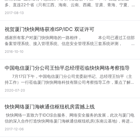
多、直连22个省（只有江西、海南、云南、西藏、甘肃、青海、宁夏、
新疆没有直连）。第二名是北京，直连20个省。 2、出省带宽最多，已经
2017-08-13
达到1.9个T，超越北京1.8T。 3、集团首家IDC跨省直连骨干（济南IDC出
口直连河南骨干路由器）。 4、集团首家启用1T平台核心路由器。 济南
联通核心资源已由快快网络山东分公司独家签约。 服务器机型：16核
祝贺厦门快快网络获准ISP/IDC 双证许可
32G内存 240G SSD硬盘 --------------------------------------------
感谢所有客户对厦门快快网络的一路相伴， 本公司已通过工信部
--------------- 高防A型：G口20M独享 60G防御 399元/月 高防B型：
备案管理系统、接入管理系统、信息安全管理系统三套系统评测，
G口30M独享 100G防御 699元/月 高防C型：G口100M独享 200G防御
经通信管局审批通过取得增值电信业务 ISP（因特网接入服务），IDC(互
2016-10-10
1299元/月 高防D型：G口100M独享 300G防御 1799元/月 适合：游
联网数据中心业务) 经营许可证。 IDC/ISP许可证号：闽B1-
戏，网站，APP，北方联通布点等业务 --------------------------------
20160142
----------------------------- 微端大带宽A型： 100M带宽 120G防御
中国电信厦门分公司王怡平总经理莅临快快网络考察指导
仅售999元/月 微端大带宽B型： 200M带宽 120G防御 仅售1799元/月
适合：大带宽资源加载，下载业务，附送微端防CC策略 ----------------
7月17日下午，中国电信厦门分公司党委副书记、总经理王怡平（主
-------------------------------------------- 新老客户体验活动： 只要
持工作）一行莅临厦门快快网络科技有限公司考察指导工作，重点了解当
在快快网络官网有手机验证并且历史消费记录超过200元的用户(防止小
前公司的运营情况及发展规划，并就深化双方合作、推进5G建设进行交
2020-07-20
号) 均可免费体验高防A型3天时间。 +1元 免费体验高防B型3天时间。
流座谈。 快快网络CEO林思弘首先介绍了公司的基本情况，并以云
+2元 免费体验高防C型3天时间。 服务器开始售卖。 各位速速联系销售
服务目前的市场与发展趋势为切入点，重点阐述“企业上云”的重要意义。
商务领取免费体验名额。 测试IP:123.129.217.1
随后，由党支部书记张功洪作党建共建工作情况介绍，以先锋引领、共建
快快网络厦门海峡通信枢纽机房震撼上线
共享、精准扶贫、党建带团建四个方面为切入点，展现企业红色风采。
快快网络一直致力于IDC综合服务、网络安全服务的发展，此次与厦门电
快快网络CEO林思弘介绍公司的基本情况 在详细了解企业的运营情
信的深入合作打造快快网络厦门海峡通信枢纽机房(东南云基地)，将进一
况后，王怡平对公司当前的发展情况表示肯定，并从国家宏观政策、行业
步深耕厦门市场，将云安全业务推向更广阔的市场。 快快网络厦门海峡
2017-12-06
环境、未来发展大势等方面阐述了大数据、云计算行业发展的机遇和挑
通信枢纽机房 快快网络厦门海峡通信枢纽机房是目前福建省规模最大的
战。他强调，5G网络是“新基建”的重要组成部分，也是推动经济社会数字
IDC基地，它位于厦门集美区软件园三期附近，拥有近3600个机柜，最大