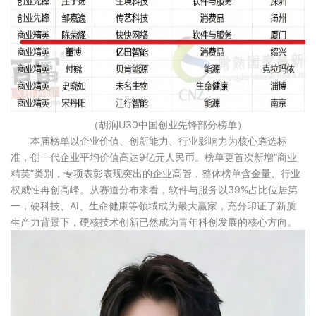
（胡润U30中国创业先锋部分榜单）
本届榜单以企业价值、创新能力、行业影响力为核心遴选标
准，创一代企业平均价值高达9亿元人民币。榜单更首次新增“商业
精英”类别，专项表彰表现突出的企业高管，整体榜单含金量、行业
权威性再创高峰。从赛道分布来看，软件与服务以39%占比位居第
一，硬科技、AI、生命健康等领域成为最大赢家，充分印证了新质
生产力背景下，硬核技术创新已然成为青年科创发展的核心方向。