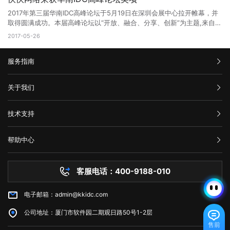
6330KW，两套系统互为备份，保证机房通风、恒温、恒湿 机房温度控
快快网络商务总经理林思弘带队出席本次会议，并对本次会议圆满成
制在：22±3摄氏度，相对湿度：30%~70%。 网络资源 机房依托中国
2017年第三届华南IDC高峰论坛于5月19日在深圳会展中心拉开帷幕，并
功，“党务政务网络信息安全防护平台暨网络数据、安全防护中心”项目能
电信强大的技术力量和网络资源，企业用户的网络设备通过海峡通信IDC
取得圆满成功。本届高峰论坛以“开放、融合、分享、创新”为主题,来自全
正式启动表示祝贺，快快网络将联合宁波卓智以及其他安全公司一起为该
的机房接入互联网，并且厦门海峡机房作为骨干核心机房，有多条海底光
国各地的著名IDC服务商参加了本次展会，厦门快快网络科技有限公司携
2017-05-26
安全防护平台还建立面向党务政务领域的信息安全网络数据、安全防护中
缆出口，并且联通、移动、多线BGP资源都已经在洽谈接入。 安全保障
手各大IDC运营商集体参展，和业界大众分享最前沿的产业理念，受到了
心，建立统一高效的网络安全风险报告机制、情报共享机制、研判处置机
机房配有环境监控系统主要监控恒温恒湿空调系统，UPS，电池组，环境
领导与参会嘉宾等的极大关注。 开幕式以及颁奖典礼 快快网络荣获2016
制，提高漏洞可发现、风险可防范能力。 这是企业回报党和国家的最好
温湿度等。采用数字式视频安防监控系统，录像保存时间>3个月，可根
服务指南
年度最具价值新锐奖 参展嘉宾代表进行演讲，深度剖析IDC的发展以及未
机会。 今后，全国党政机关、企事业单位只需登录党建先锋网站，
据需要扩展至更长时间。主机房、配电房、楼层出入口等相应区域主要入
来的发展趋势。 展会现场十分火爆，前来咨询的人非常多 IDC联盟通过
完成注册登记，配套的“党政安全云”就将根据各党政机关、企事业单位网
口都有设置门禁点。 技术服务 快快网络公司拥有雄厚的维护和支持力
整合及协调数字中心资源，提升联盟成员在IDC领域的科技创新能力与服
汇款信息
络信息建设的实际情况，定制个性化的解决方案，明确保护对象、保护层
关于我们
量，机房配备24小时专业运维人员，专业安保人员，将为您提供从机房
务水平，促进IDC的快速健康发展，推进中小企业的数据中心建设与发展
级、保护措施，使党政机关、企事业单位等免于受到黑客攻击影响，为党
设备维护、网络实时监控到网络设备故障排除等全方位的365*7*24小时
进程；通过开展各项活动，为IDC行业发展服务，专致于资源整合型，智
购买流程
政机关的信息网络安全工作保驾护航。 中央对外宣传办公室、国务院
公司介绍
的专业技术支持。 欢迎预约现场考察机房，厦门地区企业我们提供专车
慧集结型团体的打造，并致力将精英个人价值、团队能量、社会资源的调
技术支持
新闻办公室原局长，国务院新闻办公室秘书长兼六局局长冯希望同志等十
服务条款
上门接送服务 扫描二维码，关注更多优惠资讯！
动、发挥、互动与影响，通过与合作伙伴及社会各类型资源的互动，提升
几位领导同志分别进行了发言以及美好的祝愿，对中国电信集团，厦门快
举报中心
资源创造能力。 大会背景 云计算、大数据等技术的快速发展，"互联网
快网络等公司不求回报，助力国家安全进步的行为表示了赞同。 与会出
网站备案
+"向各行各业的加速渗透以及VR 、智能终端、可穿戴设备的广泛普及改
帮助中心
席的媒体有新华网，人民网，浙江日报，宁波电视台等新闻媒体。 相关
隐私声明
变了我们的生活方式、工作方式和思维方式，更丰富的内容和服务不断涌
技术文档
媒体报导(截取部分媒体，排名不分先后)： 人民网
现，海量的数据正在改变已有的社会形态，未来整个人类社会将演变成包
服务器问题
http://zj.people.com.cn/n2/2018/0119/c186950-31163479.html 杭
罗万象的数据处理系统。而这背后海量数据的存储、处理、计算需要更强
客服电话：400-9188-010
白名单保护
州网 http://news.hangzhou.com.cn/zjnews/content/2018-
大的基础设施能力，此时互联网底层支撑数据中心的重要性日益凸显。随
常见问题
01/20/content_6778158.htm 中国宁波网
着IDC产业政策环境宽松，市场监管逐渐规范，IDC服务商服务能力不断
http://news.cnnb.com.cn/system/2018/01/20/008719293.shtml 东
电子邮箱：admin@kkidc.com
市场资讯
提升，跨界融合逐步深入，开放、融合、分享、创新成为这个时期的主旋
方网
律。 为了进一步推进国内IDC产业健康发展，促进业内交流，作为华南区
http://news.eastday.com/eastday/13news/auto/news/csj/20180119/u
公司地址：厦门市软件园二期观日路50号1-2层
的数据中心、云计算领域的标志性盛会，华南IDC联盟组委会继2015、
大众网
售前
2016成功举办华南IDC高峰论坛之后，现启动“2017•IDC产业新生态—暨