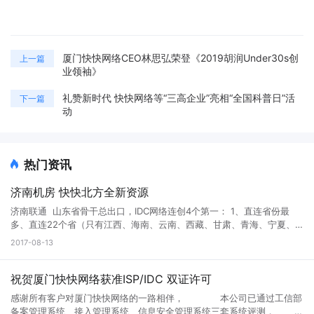
厦门快快网络CEO林思弘荣登《2019胡润Under30s创
上一篇
业领袖》
礼赞新时代 快快网络等“三高企业”亮相“全国科普日”活
下一篇
动
热门资讯
济南机房 快快北方全新资源
济南联通 山东省骨干总出口，IDC网络连创4个第一： 1、直连省份最
多、直连22个省（只有江西、海南、云南、西藏、甘肃、青海、宁夏、
新疆没有直连）。第二名是北京，直连20个省。 2、出省带宽最多，已经
2017-08-13
达到1.9个T，超越北京1.8T。 3、集团首家IDC跨省直连骨干（济南IDC出
口直连河南骨干路由器）。 4、集团首家启用1T平台核心路由器。 济南
联通核心资源已由快快网络山东分公司独家签约。 服务器机型：16核
祝贺厦门快快网络获准ISP/IDC 双证许可
32G内存 240G SSD硬盘 --------------------------------------------
感谢所有客户对厦门快快网络的一路相伴， 本公司已通过工信部
--------------- 高防A型：G口20M独享 60G防御 399元/月 高防B型：
备案管理系统、接入管理系统、信息安全管理系统三套系统评测，