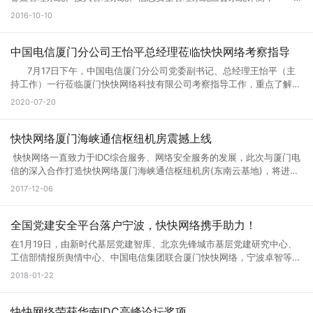
G口30M独享 100G防御 699元/月 高防C型：G口100M独享 200G防御
经通信管局审批通过取得增值电信业务 ISP（因特网接入服务），IDC(互
2016-10-10
1299元/月 高防D型：G口100M独享 300G防御 1799元/月 适合：游
联网数据中心业务) 经营许可证。 IDC/ISP许可证号：闽B1-
戏，网站，APP，北方联通布点等业务 --------------------------------
20160142
----------------------------- 微端大带宽A型： 100M带宽 120G防御
中国电信厦门分公司王怡平总经理莅临快快网络考察指导
仅售999元/月 微端大带宽B型： 200M带宽 120G防御 仅售1799元/月
适合：大带宽资源加载，下载业务，附送微端防CC策略 ----------------
7月17日下午，中国电信厦门分公司党委副书记、总经理王怡平（主
-------------------------------------------- 新老客户体验活动： 只要
持工作）一行莅临厦门快快网络科技有限公司考察指导工作，重点了解当
在快快网络官网有手机验证并且历史消费记录超过200元的用户(防止小
前公司的运营情况及发展规划，并就深化双方合作、推进5G建设进行交
2020-07-20
号) 均可免费体验高防A型3天时间。 +1元 免费体验高防B型3天时间。
流座谈。 快快网络CEO林思弘首先介绍了公司的基本情况，并以云
+2元 免费体验高防C型3天时间。 服务器开始售卖。 各位速速联系销售
服务目前的市场与发展趋势为切入点，重点阐述“企业上云”的重要意义。
商务领取免费体验名额。 测试IP:123.129.217.1
随后，由党支部书记张功洪作党建共建工作情况介绍，以先锋引领、共建
快快网络厦门海峡通信枢纽机房震撼上线
共享、精准扶贫、党建带团建四个方面为切入点，展现企业红色风采。
快快网络一直致力于IDC综合服务、网络安全服务的发展，此次与厦门电
快快网络CEO林思弘介绍公司的基本情况 在详细了解企业的运营情
信的深入合作打造快快网络厦门海峡通信枢纽机房(东南云基地)，将进一
况后，王怡平对公司当前的发展情况表示肯定，并从国家宏观政策、行业
步深耕厦门市场，将云安全业务推向更广阔的市场。 快快网络厦门海峡
2017-12-06
环境、未来发展大势等方面阐述了大数据、云计算行业发展的机遇和挑
通信枢纽机房 快快网络厦门海峡通信枢纽机房是目前福建省规模最大的
战。他强调，5G网络是“新基建”的重要组成部分，也是推动经济社会数字
IDC基地，它位于厦门集美区软件园三期附近，拥有近3600个机柜，最大
化、网络化、智能化转型的关键。他还鼓励公司要牢牢抓住发展机遇，加
出口带宽近2T级，配套三个回路供电系统，配备了福建省首个液态冷却
全国党建安全平台落户宁波，快快网络携手助力！
强技术攻关，积极培育更多基于5G技术的新产品、新服务，助力行业应
系统，这些强有力的基础设施将有力地支持机房的质量和效率。海峡通信
用和发展。 林思弘代表公司感谢中国电信厦门分公司长期以来的大力
在1月19日，由新时代基层党建智库、北京先锋城市基层党建研究中心、
枢纽机房是快快网络公司2017年全力重点打造的核心项目。 电力供应 机
支持和帮助，希望双方能够进一步深化合作，协同开展5G应用创新探
工信部情报所舆情中心、中国电信集团联合厦门快快网络，宁波卓智等共
房配电系统容量为22342KVA，采用三路高压进线每回线路的供电容量为
索，为经济高质量发展提供新动能。
同建设的“全国党务政务网络防护平台”工程在浙江宁波顺利启动，这也是
2018-01-22
9600KVA，两组一备。并设有4台2400KVA的备用高压柴油发电机组，
全国首个党务政务网络信息安全防护平台。 在物联网和云计算不断泛
作为后备电源，总容量为9600KVA，保证99.99%持续电力供应。 恒温
化的今天，在这个高度移动和分布式的网络中，设备、用户、应用和服务
设施 机房配有2套完全独立的冷冻水空调系统，单套系统的制冷容量为
的增加，想要顺畅的链接，高速稳定的带宽和强大防御是必不可少的！
快快网络荣获华南IDC高峰论坛奖项