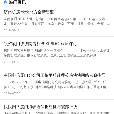
热门资讯
济南机房 快快北方全新资源
济南联通 山东省骨干总出口，IDC网络连创4个第一： 1、直连省份最
多、直连22个省（只有江西、海南、云南、西藏、甘肃、青海、宁夏、
新疆没有直连）。第二名是北京，直连20个省。 2、出省带宽最多，已经
2017-08-13
达到1.9个T，超越北京1.8T。 3、集团首家IDC跨省直连骨干（济南IDC出
口直连河南骨干路由器）。 4、集团首家启用1T平台核心路由器。 济南
联通核心资源已由快快网络山东分公司独家签约。 服务器机型：16核
祝贺厦门快快网络获准ISP/IDC 双证许可
32G内存 240G SSD硬盘 --------------------------------------------
感谢所有客户对厦门快快网络的一路相伴， 本公司已通过工信部
--------------- 高防A型：G口20M独享 60G防御 399元/月 高防B型：
备案管理系统、接入管理系统、信息安全管理系统三套系统评测，
G口30M独享 100G防御 699元/月 高防C型：G口100M独享 200G防御
经通信管局审批通过取得增值电信业务 ISP（因特网接入服务），IDC(互
2016-10-10
1299元/月 高防D型：G口100M独享 300G防御 1799元/月 适合：游
联网数据中心业务) 经营许可证。 IDC/ISP许可证号：闽B1-
戏，网站，APP，北方联通布点等业务 --------------------------------
20160142
----------------------------- 微端大带宽A型： 100M带宽 120G防御
中国电信厦门分公司王怡平总经理莅临快快网络考察指导
仅售999元/月 微端大带宽B型： 200M带宽 120G防御 仅售1799元/月
适合：大带宽资源加载，下载业务，附送微端防CC策略 ----------------
7月17日下午，中国电信厦门分公司党委副书记、总经理王怡平（主
-------------------------------------------- 新老客户体验活动： 只要
持工作）一行莅临厦门快快网络科技有限公司考察指导工作，重点了解当
在快快网络官网有手机验证并且历史消费记录超过200元的用户(防止小
前公司的运营情况及发展规划，并就深化双方合作、推进5G建设进行交
2020-07-20
号) 均可免费体验高防A型3天时间。 +1元 免费体验高防B型3天时间。
流座谈。 快快网络CEO林思弘首先介绍了公司的基本情况，并以云
+2元 免费体验高防C型3天时间。 服务器开始售卖。 各位速速联系销售
服务目前的市场与发展趋势为切入点，重点阐述“企业上云”的重要意义。
商务领取免费体验名额。 测试IP:123.129.217.1
随后，由党支部书记张功洪作党建共建工作情况介绍，以先锋引领、共建
快快网络厦门海峡通信枢纽机房震撼上线
共享、精准扶贫、党建带团建四个方面为切入点，展现企业红色风采。
快快网络一直致力于IDC综合服务、网络安全服务的发展，此次与厦门电