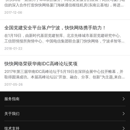
快快网络CEO林思弘介绍公司的基本情况 在详细了解企业的运营情
信的深入合作打造快快网络厦门海峡通信枢纽机房(东南云基地)，将进一
况后，王怡平对公司当前的发展情况表示肯定，并从国家宏观政策、行业
步深耕厦门市场，将云安全业务推向更广阔的市场。 快快网络厦门海峡
2017-12-06
环境、未来发展大势等方面阐述了大数据、云计算行业发展的机遇和挑
通信枢纽机房 快快网络厦门海峡通信枢纽机房是目前福建省规模最大的
战。他强调，5G网络是“新基建”的重要组成部分，也是推动经济社会数字
IDC基地，它位于厦门集美区软件园三期附近，拥有近3600个机柜，最大
化、网络化、智能化转型的关键。他还鼓励公司要牢牢抓住发展机遇，加
出口带宽近2T级，配套三个回路供电系统，配备了福建省首个液态冷却
全国党建安全平台落户宁波，快快网络携手助力！
强技术攻关，积极培育更多基于5G技术的新产品、新服务，助力行业应
系统，这些强有力的基础设施将有力地支持机房的质量和效率。海峡通信
用和发展。 林思弘代表公司感谢中国电信厦门分公司长期以来的大力
在1月19日，由新时代基层党建智库、北京先锋城市基层党建研究中心、
枢纽机房是快快网络公司2017年全力重点打造的核心项目。 电力供应 机
支持和帮助，希望双方能够进一步深化合作，协同开展5G应用创新探
工信部情报所舆情中心、中国电信集团联合厦门快快网络，宁波卓智等共
房配电系统容量为22342KVA，采用三路高压进线每回线路的供电容量为
索，为经济高质量发展提供新动能。
同建设的“全国党务政务网络防护平台”工程在浙江宁波顺利启动，这也是
2018-01-22
9600KVA，两组一备。并设有4台2400KVA的备用高压柴油发电机组，
全国首个党务政务网络信息安全防护平台。 在物联网和云计算不断泛
作为后备电源，总容量为9600KVA，保证99.99%持续电力供应。 恒温
化的今天，在这个高度移动和分布式的网络中，设备、用户、应用和服务
设施 机房配有2套完全独立的冷冻水空调系统，单套系统的制冷容量为
的增加，想要顺畅的链接，高速稳定的带宽和强大防御是必不可少的！
快快网络荣获华南IDC高峰论坛奖项
6330KW，两套系统互为备份，保证机房通风、恒温、恒湿 机房温度控
快快网络商务总经理林思弘带队出席本次会议，并对本次会议圆满成
制在：22±3摄氏度，相对湿度：30%~70%。 网络资源 机房依托中国
2017年第三届华南IDC高峰论坛于5月19日在深圳会展中心拉开帷幕，并
功，“党务政务网络信息安全防护平台暨网络数据、安全防护中心”项目能
电信强大的技术力量和网络资源，企业用户的网络设备通过海峡通信IDC
取得圆满成功。本届高峰论坛以“开放、融合、分享、创新”为主题,来自全
正式启动表示祝贺，快快网络将联合宁波卓智以及其他安全公司一起为该
的机房接入互联网，并且厦门海峡机房作为骨干核心机房，有多条海底光
国各地的著名IDC服务商参加了本次展会，厦门快快网络科技有限公司携
2017-05-26
安全防护平台还建立面向党务政务领域的信息安全网络数据、安全防护中
缆出口，并且联通、移动、多线BGP资源都已经在洽谈接入。 安全保障
手各大IDC运营商集体参展，和业界大众分享最前沿的产业理念，受到了
心，建立统一高效的网络安全风险报告机制、情报共享机制、研判处置机
机房配有环境监控系统主要监控恒温恒湿空调系统，UPS，电池组，环境
领导与参会嘉宾等的极大关注。 开幕式以及颁奖典礼 快快网络荣获2016
制，提高漏洞可发现、风险可防范能力。 这是企业回报党和国家的最好
温湿度等。采用数字式视频安防监控系统，录像保存时间>3个月，可根
服务指南
年度最具价值新锐奖 参展嘉宾代表进行演讲，深度剖析IDC的发展以及未
机会。 今后，全国党政机关、企事业单位只需登录党建先锋网站，
据需要扩展至更长时间。主机房、配电房、楼层出入口等相应区域主要入
来的发展趋势。 展会现场十分火爆，前来咨询的人非常多 IDC联盟通过
完成注册登记，配套的“党政安全云”就将根据各党政机关、企事业单位网
口都有设置门禁点。 技术服务 快快网络公司拥有雄厚的维护和支持力
整合及协调数字中心资源，提升联盟成员在IDC领域的科技创新能力与服
汇款信息
络信息建设的实际情况，定制个性化的解决方案，明确保护对象、保护层
关于我们
量，机房配备24小时专业运维人员，专业安保人员，将为您提供从机房
务水平，促进IDC的快速健康发展，推进中小企业的数据中心建设与发展
级、保护措施，使党政机关、企事业单位等免于受到黑客攻击影响，为党
设备维护、网络实时监控到网络设备故障排除等全方位的365*7*24小时
进程；通过开展各项活动，为IDC行业发展服务，专致于资源整合型，智
购买流程
政机关的信息网络安全工作保驾护航。 中央对外宣传办公室、国务院
公司介绍
的专业技术支持。 欢迎预约现场考察机房，厦门地区企业我们提供专车
慧集结型团体的打造，并致力将精英个人价值、团队能量、社会资源的调
技术支持
新闻办公室原局长，国务院新闻办公室秘书长兼六局局长冯希望同志等十