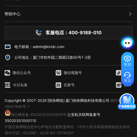
服务条款
上门接送服务 扫描二维码，关注更多优惠资讯！
动、发挥、互动与影响，通过与合作伙伴及社会各类型资源的互动，提升
几位领导同志分别进行了发言以及美好的祝愿，对中国电信集团，厦门快
举报中心
资源创造能力。 大会背景 云计算、大数据等技术的快速发展，"互联网
快网络等公司不求回报，助力国家安全进步的行为表示了赞同。 与会出
网站备案
+"向各行各业的加速渗透以及VR 、智能终端、可穿戴设备的广泛普及改
帮助中心
席的媒体有新华网，人民网，浙江日报，宁波电视台等新闻媒体。 相关
隐私声明
变了我们的生活方式、工作方式和思维方式，更丰富的内容和服务不断涌
技术文档
媒体报导(截取部分媒体，排名不分先后)： 人民网
现，海量的数据正在改变已有的社会形态，未来整个人类社会将演变成包
服务器问题
http://zj.people.com.cn/n2/2018/0119/c186950-31163479.html 杭
罗万象的数据处理系统。而这背后海量数据的存储、处理、计算需要更强
客服电话：400-9188-010
白名单保护
州网 http://news.hangzhou.com.cn/zjnews/content/2018-
大的基础设施能力，此时互联网底层支撑数据中心的重要性日益凸显。随
常见问题
01/20/content_6778158.htm 中国宁波网
着IDC产业政策环境宽松，市场监管逐渐规范，IDC服务商服务能力不断
http://news.cnnb.com.cn/system/2018/01/20/008719293.shtml 东
电子邮箱：admin@kkidc.com
市场资讯
提升，跨界融合逐步深入，开放、融合、分享、创新成为这个时期的主旋
方网
律。 为了进一步推进国内IDC产业健康发展，促进业内交流，作为华南区
http://news.eastday.com/eastday/13news/auto/news/csj/20180119/u
公司地址：厦门市软件园二期观日路50号1-2层
的数据中心、云计算领域的标志性盛会，华南IDC联盟组委会继2015、
大众网
售前
2016成功举办华南IDC高峰论坛之后，现启动“2017•IDC产业新生态—暨
http://www.dzwww.com/xinwen/shehuixinwen/201801/t20180120_16
第三届华南IDC高峰论坛”，联合行内各业人士共同探讨目前所面临的机遇
微信公众号
微信视频号
抖音
宁波日报社 http://daily.cnnb.com.cn/nbrb/html/2018-
与挑战，为行业者提供分享交流的平台，促进大数据和云计算产业的全面
01/20/content_1093276.htm?div=-1 光明网
售后
发展。
今日头条
百家号
微博
http://share.gmw.cn/local/zj/2018-01/21/content_27403629.htm?
from=timeline 今日头条
https://www.toutiao.com/a6512928489715270152/ 新华社
Copyright © 2007-2026 [快快网络] 厦门快快网络科技有限公司
闽ICP备
http://xhpfmapi.zhongguowangshi.com/share/index.html?
16037490号-1
docid=3024720&channel=weixin&from=groupmessage&isappinstalle
闽公网安备 35020302000839号
公安机关联网备案号
浙江新闻 https://zj.zjol.com.cn/news.html?
35020301000110
id=853780&from=groupmessage&isappinstalled=0 浙江日报
http://zjrb.zjol.com.cn/html/2018-01/20/node_16.htm
中国互联网络信息中心IP地址分配联盟单位
《中华人民共和国增值电信业务经
营许可证》IDC/ISP：A2.B1.B2-20191207