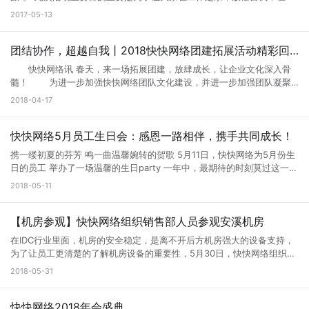
游中感受人文文化和团队精神。 公司一众俊男靓女们在旅途中笑声不
2017-05-13
断，热闹激昂，在富有青春与活力的氛围下我们抵达了目的地。小憩过
后，我们开始了今天的活动。 “勇气之旅”的第一站：空中滑索项目。 顶
上乡村空中滑索长296米，落差47米左右，它目前华东地区最长的空中滑
团结协作，超越自我丨2018快快网络团建拓展活动精彩回顾
索。 在上面滑翔是种什么样的感觉呢？ 我们穿戴吊具，悬挂在滑动小车
快快网络讯 春天，来一场拓展团建，放肆成长，让企业文化深入骨
下，以斜拉的两根钢绳为轨道，利用重力，跨越草地、树丛、瀑布、山
髓！ 为进一步加强快快网络团队文化建设，并进一步加强团队凝聚
谷，借助高低之差从高处以较高的速度向下滑行。 就这样逆着风，化身
力，提升团队间的团结协作能力，营造积极向上、融洽和谐的工作氛围，
2018-04-17
御风青年，感觉不要太凉爽哟~ 虾米？你感觉这个太悠哉~ 下一个你上
公司于2018年4月14日，以“团结协作·超越自我”为主题，在海沧雷公山组
随风摇摆！不信你不心跳加速！ “勇气之旅”第二站：高空阶梯桥。 行走
织开展了一次团建拓展活动。 一、团队组建 当天的雷公山气温
时能直接看到脚下山谷、瀑布，挑战高空阶梯桥更像是自己与内心的自我
高又潮湿，但依然充满笑声与欢呼，烦闷的天气也阻扰不了团队合作的热
快快网络5月员工生日会：感恩一路相伴，携手共同成长！
对话！刺激到尖叫!疯狂到尿床！ 公司的妹子都上了，你敢不敢来挑战？
情。拆分组队，选队长副队长。取队名，画队徽，唱队歌！每位快快网络
“勇气之旅“第三站：高空铁索桥 一失足成千古恨， 这句成语在这里就很
携一缕初夏的芬芳 鸣一曲温馨婉转的贺歌 5月11日，快快网络为5月份生
的家人置身于雷公山，一场分组比拼即将展开。 所有小伙伴被分为6
合适。 铁索桥在风中微微晃动，整个人仿佛悬空在山水间 仿佛能听到自
日的员工 举办了一场温馨的生日party 一年中，最期待的时刻莫过这一天
个小队，接下来我们将以小队为单位，并肩作战一整天，不离不弃的小团
己的心跳。 当两个人踏上铁索桥，那不规则的左右晃动，仿佛眼前浮现
欢笑、嬉笑、感动、感恩...... 我们何其幸运，一定是特别的缘分 才让我
2018-05-11
队从此诞生。 6个小队会在游戏中，感受竞争带来的压力和为团队争
出记忆深刻的红色经典“飞夺泸定桥”。 “有些路，咬紧牙关也要走下去！”
们一路走到快快变成一家人 今天，为了感谢小伙伴们的付出与坚持 快快
取荣誉的使命感。 在团队协作能力的队伍展示时间，每个小队使尽
早上的勇气挑战全部结束了，走过铁索桥背后都被汗水浸湿 中午，在享
网络为5月份生日的员工准备了生日庆祝会！ 做有态度的IDC商 是快快网
浑身解数，通过编排小队口号，用豪言壮语点燃在场每一位小伙伴的热
用过一顿丰盛的农家土菜后，我们来到田边的空地上，学着最原始的方法
络的服务宗旨 务实创新，共同创造无限的幸福生活和美好体验 于快快而
【机房参观】快快网络组织销售部人员参观安溪机房
情。 二、信任背摔 获得信任是职场成功的基础，是良好的职业
烤地瓜，刨土、垒灶、生火、等待。 一场突如其来的大雨打乱了原本安
言 不仅仅是对客户、对社会的庄严承诺 也是一种对员工的关爱和责任 今
发展开端，更是一种优良的职业习惯。在6个团队组建展示完成后，为了
在IDC行业里面，机房的安全稳定，是离不开后方机房强大的设备支持，
排的茶园之行，大家在广场上三五成群地展开了桌游活动。 经历了早上
天是温馨的一天 精心布置的生日会、精美的生日蛋糕 是快快网络为每一
加强彼此之间的信任，远离怀疑、疏远，教官通过一个小游戏“信任背
为了让员工更清楚的了解机房设备的重要性，5月30日，快快网络组织销
的勇气考验，下午更像是一场场智力间的争斗。 欢乐的时光总是过得特
位寿星准备的惊喜！ 精心准备的生日蛋糕及精美的生日礼物 是快快网络
摔”来消除小伙伴之间的隔阂。 信任来源于他人，对自己的了解以及
售部人员参观了公司位于安溪的机房，让每位销售人员更深入的了解机房
别快，临别之前，我们在广场上留下了快快一家的全家福。 公司安排这
2018-05-31
对寿星们的祝福与关爱！ “祝你生日快乐，祝你生日快乐.....” 全场一同唱
对自己的判断的信心。台下的小团队是台上小伙伴的坚强后盾，只有彼此
各类设备设施的运行、维护和保养是如何进行的。 本次参观了安溪EC产
次户外活动，目的是为了使大家暂时从紧张的工作氛围中得到释放，使疲
起了生日快乐歌 寿星们一起许心愿、吹蜡烛、切蛋糕 将生日会的气氛推
之间的信任，才能让台上的小伙伴毫无戒备之心的飞向团队的怀抱。
业园的机房，听取了机房布局、基础设施状况、管理与运行维护等方面的
惫的心态在一定程度上得到宽慰，进一步弘扬企业文化，加深员工之间的
向了高潮 公司还为寿星”们准备了的一场神秘生日礼物。 在欢声笑语中，
此次“信任背摔”，让大家在活动中感悟，在过程中收获成长。
介绍，观看了数据中心的相关演示。就机房管理制度、安全制度、应急预
快快网络2018年会盛典