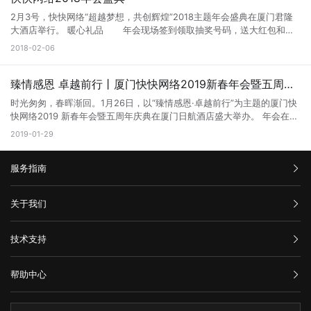
交流与感情。此次出游，带给大家更多的是各种各样的收获，体现的则是
员工们一起度过了一个不一样的生日 感受到了团队中家一般的温暖。 为
三、午间野炊 有激烈的“背摔”，也有足够的放松，到了中午，就迎来
案、运维管理等问题进行了深入了解。 了解机房分布结构 参观机房 参观
快快网络一家人的团队精神。 2017年，我们与快快网络一路前行，挑战
员工过生日 这只是一个小小的举动 但却倾注了快快网络对每一位员工的
2月3号，快快网络“超越梦想，共创辉煌”2018主题年会盛典在厦门君隆
了欢乐的野炊时光。贪吃的小伙伴们在领取食材后，早已把持不住，都想
制冷系统 参观柴油发电机 参观冷气存储 销售部同仁通过相关负责人的讲
自己，挑战新高度！
关爱！ “员工生日会”是快快网络一直以来坚持的传统 公司认为，员工是
大酒店举行。 暖心礼品 年会现场签到领取抽奖号码，送大红包和保
体验一把自己动手的乐趣。 大家各自分工，你负责劳作，我负责搞
解，对公司安溪机房的业务系统、安全管理、制度建设、运维管理有了比
企业的生产力 人才是企业最宝贵的财富 通过这样的活动以放松员工心
温杯，小伙伴们天冷了记得多喝热水 文艺汇演 快快网络小伙伴们
怪，欢声笑语无限。每样食物都几乎被大家“洗劫一空”，整个活动气氛非
2018-02-06
较直观的了解，对于提升自身对机房管理和网络安全管理的认知有重要的
情、减缓压力 增进公司与员工，员工与员工之间的感情 这也是提倡公司
为年会准备了非常精彩的文艺表演。这里有呆萌的舞蹈秀、精 彩的音乐
常热烈。 大家吃吃喝喝，忙闹欢笑着度过了一个愉快的中午，下午
借鉴作用，从而为客户提供专业化、精细化的服务打下了良好的基础。
文化、实施人性化管理的一个举措。
剧、甜蜜的情歌对唱、异域风情的印度舞，展现自我风采，留下最美瞬
又有什么活动等着大家呢~ 四、真人CS 下午天空下起了小雨，
稳定的机房源于强大的后方设备依托 下面我们来看看 快快网络·安溪机房
间！ 颁奖典礼 公司为2017年表现出色的同事颁发了奖杯和大红
臻情感恩 卓越前行丨厦门快快网络2019新春年会暨五周年庆典圆满落幕
但并没有中断小伙伴们对“真人CS”的亢奋心情。6个小团队分成2个大分
的详细介绍： 福建•安溪数据中心是快快网络向东南沿海地区辐射的重要
包，越努力越幸运，感谢小伙
队进行攻防战，小伙伴都准备好了“今晚吃鸡”的准备。 此次对战，攻
战略基地，项目位于泉州市安溪县龙门镇中国国际信息技术（福建）产业
时光匆匆，春晖渐回。1月26日，以“臻情感恩·卓越前行”为主题的厦门快
伴们为公司做出的贡献。 幸运抽奖 iphoneX、ipad、
击方要在15分钟内完成对防守方的“斩首行动”。充分展示了团队协作能
园内，该园区位于泉州、漳州、厦门黄金三角中轴线的位置，地理位置优
快网络2019 新春年会暨五周年庆典在厦门日航酒店盛大举办。 年会在温
Watch、家庭影院、扫地机器人、平衡车、更有万元现金红
力、时机把握、决策能力和自我潜能开发等综合能力。 大伙你追我
越、交通方便、园区配套齐全，是商务部与福建省政府重点合作打造的高
情感人、诙谐有趣的《快快五周年》微电影的播放中拉开了帷幕。微电影
2019-01-29
包大奖，大奖抽起来！ 游戏互动
赶斗智斗勇，两个分队里面的每位小伙伴互帮互助，使出了浑身解数，都
新产业园，快快网络的入驻将助力园区打造成福建地区首个国内一流绿色
里，快快网络CEO林思弘先生回忆了创业五周年的历程，员工代表也讲述
快乐呼啦圈、蹲蹲乐、猜歌名、手舞足蹈等多个小游戏，激发小伙伴的
希望自己的分队能赢得最后的胜利。 五、齐心协力 在对抗中，
数据中心典范。 1、项目情况 数据中心总建面20309㎡，机柜总数约
了与同事们并肩战斗的难忘故事。各部门对快快网络的未来都充满憧憬与
活力， 推动年会气氛。
以小团队完成项目时间的长短来决定胜负。此次齐心协力的三个小项目充
3350个，已于2017年5月投产； 数据机房共4层，层高6米，冷冻站层高
服务指南
期待，也纷纷为快快网络送上五周年的祝福。 快快网络CEO林思弘为年
快快网络祝大家财运亨通，阖家欢乐！
分考验团队的配合与工作方法，需要靠每一位伙伴的努力才能完成项目。
7.4米，柴发楼层高11.2米；机房及设备间楼面承重为1.2吨，部分可达1.6
会带来了精彩的致辞。他感恩所有同仁一路以来的辛勤付出，也指出了公
每个团队都要完成重重游戏关卡的考验，只有在更快更短的时间内完
吨； 2、建设目标 高可靠性：- 达到TierIII+级标准，参照国标A级；- 电
司在高速发展状态下存在的不足，鼓励大家要专注于技术变革创新、专注
汇款信息
关于我们
成挑战，才能为团队争得荣誉！ 这些精彩瞬间体现了团队成员之间
气系统可用性99.99%；- 动力空调系统可用性99.983% 安全性：合理选
于提升服务质量，寄望所有快快人在新的一年里，齐心协力，向优秀乃至
的磨合与沟通。看似简单，但能获得成功却不容易，需要团队在有限的时
址、结构安全、多重安 灵活性：- 满足不同种类的IT设备部署；- 模块
卓越迈进！ 为表彰先进、树立榜样，充分发挥优秀个人和优秀团队的标
购买流程
间内，将零零碎碎的信息拼凑完整且不能失误。 六、士兵突击
公司介绍
化、灵活分期 先进性：高度整合、可视化管理 根据国内领先和国际一流
杆作用，年会期间，快快网络对2018年表现突出和做出重大贡献的个
技术支持
在最后的环节中，6个小队又化为快快网络整个团队，需要将每位员工从
服务条款
的指导原则，达到防恐和防暴、结构坚固、可持续扩展、绿色建筑的目
人、团队进行了表彰与颁奖。 晚宴上，快快网络特邀的MYST乐队现场演
举报中心
唯一的逃生通风口运送至对面。是一个考验体能和配合的游戏，也是让大
标。 园区规划与建筑设计能体现：功能与节能、环保与效率、便利与安
唱助兴。随后，一个个由快快员工自导自演的节目轮番上阵，而一轮又一
网站备案
家吃了最多苦的一个游戏。 如果过程中触碰到了绳子，不光将面临
全的协调统一。 3、电气系统介绍 供电容量：总机柜数:3350个。数据中
轮的互动游戏和源源不断的抽奖环节，让员工的掌声、尖叫声、欢呼声从
帮助中心
隐私声明
重新开始的结果，也将受到俯卧撑的惩罚…… 但快快网络的每位伙伴
心IT设备总用电量为13790kW，终期用电设备总装容量为22064kW。
未停止，现场觥筹交错、热闹非常。 最后，临时加码的特等奖——万元
技术文档
都未曾放弃这项挑战，无论来来回回开始了多少次，做了多少个俯卧撑，
10kV配电系统：6路10kV市电电源，每路容量8000kVA。10kV市电配电
现金大奖将晚宴气氛推向高潮。在4个“全场幸运之王”诞生后，晚宴圆满
服务器问题