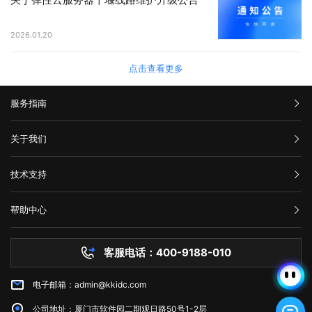
2026.01.20
点击查看更多
服务指南
汇款信息
关于我们
购买流程
公司介绍
技术支持
服务条款
举报中心
网站备案
帮助中心
隐私声明
技术文档
服务器问题
客服电话：400-9188-010
白名单保护
常见问题
电子邮箱：admin@kkidc.com
市场资讯
公司地址：厦门市软件园二期观日路50号1-2层