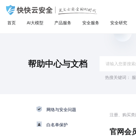
首页
AI大模型
产品服务
安全服务
安全研究
AI大模型
高防服务器
安全服务
关于快快
安全
计
AI聚合
量身定制场景化的服务器租用方案
漏洞扫描
了解快快
AI聚合平台为企业提供一站式的全球主流
主流服务器配置，可根据客户行业和业务
漏洞扫描，协助维护人员提前发现Web应
快快云安全（快快网络旗下安全品牌)
AI聚合
BGP服务器
漏洞扫描
关于快快
等保
弹
AI模型接入服务，通过统一的标准API接
特点，需求及预算，个性化定制服务器租
用系统中隐藏的漏洞，根据评估工具给出
以“Al+安全”为核心战略，定义云安全的Al
AI创作
UDP服务器
渗透测试
快推官
重大
A
帮助中心与文档
口，企业与开发者无需繁琐对接，即可稳
用方案。其中，云服务器可根据客户业务
详尽的漏洞描述和修补方案，指导维护人
时代。公司总部位于厦门，旗下有深圳、
定、高性价比地灵活调用大模型，助力业
需求，提供各种环境的基础架构资源，从
员进行安全加固，防患于未然。
福州、济南、宁波等多个分公司，已服务
多线服务器
安全加固
举报中心
移动
安
务智能升级。
计算资源、存储资源网络资源到跨数据中
超过22万家客户，员工总数超500人，业
热搜关键词：
服
心的访问。
务遍及全国26个省市。
大带宽服务器
代码审计
加入我们
华
黑石裸金属服务器
腾
网络与安全问题
注册、购买类
白名单保护
官网会