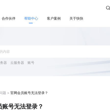

合作伙伴
帮助中心
客户案例
关于快快
方案
算
云管服务
业务安全
云安全
合规
性云服务器
上云咨询与实施
Edge SCDN（安全加速）
快卫士（终端安全）
活动保障
云迁移
高防IP
WS轻量云（亚马逊）
长河 Web应用防火墙（W
应用安全
云运维
游戏盾（高防版）
全云服务器(企业级)
DDoS安全防护
务器
云服务器
账号
游戏盾（SDK版）
为云BGP
数据库审计
云加速盾（应用加速）
堡垒机
讯云BGP
快快盾（PC端游戏安全）
云防火墙
问题 >
官网会员账号无法登录？
SSL证书
员账号无法登录？