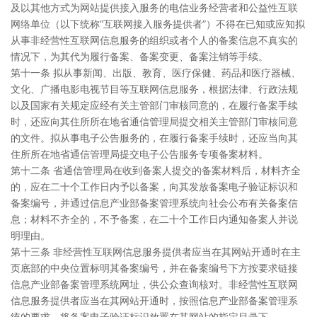
及以其他方式为网站提供接入服务的电信业务经营者和公益性互联
网络单位（以下统称“互联网接入服务提供者”）不得在已知或应知拟
从事非经营性互联网信息服务的组织或者个人的备案信息不真实的
情况下，为其代为履行备案、备案变更、备案注销等手续。
第十一条 拟从事新闻、出版、教育、医疗保健、药品和医疗器械、
文化、广播电影电视节目等互联网信息服务，根据法律、行政法规
以及国家有关规定应经有关主管部门审核同意的，在履行备案手续
时，还应向其住所所在地省通信管理局提交相关主管部门审核同意
的文件。拟从事电子公告服务的，在履行备案手续时，还应当向其
住所所在地省通信管理局提交电子公告服务专项备案材料。
第十二条 省通信管理局在收到备案人提交的备案材料后，材料齐全
的，应在二十个工作日内予以备案，向其发放备案电子验证标识和
备案编号，并通过信息产业部备案管理系统向社会公布有关备案信
息；材料不齐全的，不予备案，在二十个工作日内通知备案人并说
明理由。
第十三条 非经营性互联网信息服务提供者应当在其网站开通时在主
页底部的中央位置标明其备案编号，并在备案编号下方按要求链接
信息产业部备案管理系统网址，供公众查询核对。非经营性互联网
信息服务提供者应当在其网站开通时，按照信息产业部备案管理系
统的要求，将备案电子验证标识放置在其网站的指定目录下。