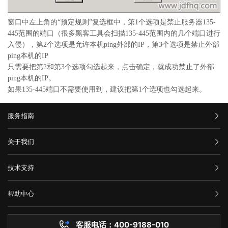
窗口中左上角的“预定规则”复选框中，第1个选项是禁止服务器135-
445范围的端口（很多黑客工具会扫描135-445范围内的几个端口进行
入侵），第2个选项是允许本机ping外部的IP，第3个选项是禁止外部
ping本机的IP
只需要把第2和第3个选项勾选起来，点击确定，就成功禁止了外部
ping本机的IP。
如果135-445端口不需要使用到，建议把第1个选项也勾选起来。
服务指南
汇款信息
关于我们
购买流程
公司介绍
技术支持
服务条款
举报中心
网站备案
帮助中心
隐私声明
技术文档
服务器问题
客服电话：400-9188-010
白名单保护