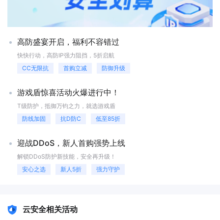
时监测与快速响应、分流与负载均衡、缓存与加速、持续更新与升级等多
情况智能调度，将流量合理分配到不同的服务器，避免单一服务器过载。
种手段，高防IP方案能够保证网站服务的连续性，提高用户体验，确保在
通过负载均衡技术，高防 IP 能够将请求均匀分配给多个后端服务器，提
线业务的有效运行。
高系统的整体处理能力，确保在遭受大规模攻击时仍能保持网络的稳定运
行。日志记录与分析高防 IP 会记录所有的流量信息和防护动作，便于后
高防盛宴开启，福利不容错过
续分析和审计。通过对日志数据的分析，高防 IP 能够识别出攻击模式的
变化趋势，并据此调整防护策略，从而有效抵御 ACK Flood 攻击。通过
快快行动，高防IP强力阻挡，5折启航
流量监测、动态阈值调整、黑名单机制、智能调度以及日志记录等技术手
CC无限抗
首购立减
防御升级
段，高防 IP 为企业提供了全方位的 ACK Flood 攻击防护，确保网络的稳
定运行。选择高防 IP，企业可以专注于业务发展，无需担心网络攻击带来
的风险。无论是大型企业还是中小企业，高防 IP 都能为其提供定制化的
游戏盾惊喜活动火爆进行中！
解决方案，满足不同业务需求。
T级防护，抵御万钧之力，就选游戏盾
防线加固
抗D防C
低至85折
迎战DDoS，新人首购强势上线
解锁DDoS防护新技能，安全再升级！
安心之选
新人5折
强力守护
云安全相关活动