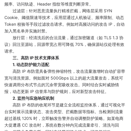
频率、访问轨迹、Header 指纹等维度判断异常。
过滤层：针对恶意流量执行精准拦截，网络层采用 SYN
Cookie、阈值限速等技术，应用层通过人机验证、频率限制、动态
Token 校验等手段过滤攻击请求。例如对高频访问的攻击 IP，自动
加入黑名单并实施封禁。
放行层：经清洗后的合法流量，通过加密隧道（如 TLS 1.3 协
议）回注至源站，回源带宽占用可降低 70%，确保源站仅处理有效
请求。
三、高防 IP 技术支撑体系
1. 动态防护能力适配
高防 IP 布防需具备弹性伸缩特性，攻击流量激增时自动扩容带
宽与清洗资源。例如面对 500Gbps 以上的超大流量攻击，系统可
快速调用分布式节点的冗余带宽吸收攻击。同时结合实时威胁情
报，动态更新 IP 信誉库与防护规则，应对新型攻击特征。
2. 监控与应急响应机制
高防 IP 布防的收尾环节是建立全流程监控体系，通过可视化平
台实时展示流量状态、攻击类型、拦截数据等指标。当检测到流量
超过基线 120% 时，立即触发告警并自动调整防护策略。如某电商
大促遭遇 CC 攻击时，系统在数分钟内完成流量牵引、清洗与回