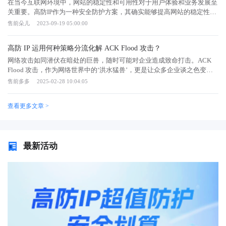
短时间内大量来自不同 IP 的 HTTPS 连接请求，远超正常业务水平时，迅
在当今互联网环境中，网站的稳定性和可用性对于用户体验和业务发展至
速将其标记为可疑流量，启动防护流程。精准攻击识别：针对 443 端口常
关重要。高防IP作为一种安全防护方案，其确实能够提高网站的稳定性和
见的攻击类型，高防 IP 利用多种技术进行精准识别。对于 DDoS 攻击，
可用性。那么高防IP是否能提高网站的稳定性和可用性？从以下几个方面
售前朵儿
2023-09-19 05:00:00
通过分析流量特征，识别 UDP Flood、SYN Flood 等攻击模式；面对 SSL
就能很直观的了解。一、抵御大规模DDoS攻击DDoS（分布式拒绝服务）
加密流量中的恶意请求，借助深度包检测（DPI）技术，解密并检查数据
攻击是一种常见的网络攻击手段，通过向目标网站发送大量的请求，以消
高防 IP 运用何种策略分流化解 ACK Flood 攻击？
包内容，识别隐藏在加密通道中的 SQL 注入、XSS 攻击等威胁，确保不
耗网站的带宽和服务器资源，导致网站服务崩溃或不可用。高防IP方案提
放过任何恶意行为。定制cc策略：高防 IP 根据攻击识别结果，自动实施
供了强大的DDoS攻击防护能力，能够及时识别和应对大规模的DDoS攻击
网络攻击如同潜伏在暗处的巨兽，随时可能对企业造成致命打击。ACK
智能防护策略。对于 DDoS 攻击流量，通过流量牵引技术将其引流至高防
流量，确保网站正常运行。二、实时监测和快速响应高防IP方案通常提供
Flood 攻击，作为网络世界中的‘洪水猛兽’，更是让众多企业谈之色变。”
清洗节点，利用算法过滤恶意流量，只允许正常流量回源到网站服务器；
实时监测和快速响应机制，能够迅速发现异常流量和攻击行为，并采取相
ACK Flood 攻击通过向目标服务器发送大量 ACK 数据包，消耗服务器资
售前多多
2025-02-28 10:04:05
针对应用层攻击，启用 WAF（Web 应用防火墙）功能，依据预设规则和
应的防护措施。通过实时监测，可以及时处理潜在的网络威胁，保证网站
源，导致合法请求无法得到响应。据统计，一次大规模的 ACK Flood 攻
机器学习模型，拦截包含恶意代码或非法操作的请求，保护网站业务逻辑
的稳定性和可用性。三、分流和负载均衡高防IP方案常常配备分流和负载
击可以在短短几分钟内使企业的网络瘫痪，导致业务中断、客户流失和品
查看更多文章 >
安全。协议深度适配：443 端口承载的 HTTPS 协议涉及 SSL/TLS 加密握
均衡功能，可以根据流量情况将请求分配到不同的服务器上，避免单个服
牌声誉受损。那么高防 IP 运用何种策略分流化解 ACK Flood 攻击？流量
手、数据传输等复杂流程，高防 IP 深度适配协议特性。在加密握手阶
务器过载，提高网站的整体性能和可用性。通过平衡服务器负载，能够降
监测与异常检测高防 IP 通过实时监测网络流量，精准识别并过滤掉恶意
段，验证客户端证书合法性，防止中间人攻击；在数据传输过程中，保障
低服务器的压力，保证网站的正常运行。四、缓存和加速有些高防IP方案
流量。当遭受 ACK Flood 攻击时，高防 IP 会利用智能分析和精确识别技
加密数据的完整性和机密性，同时优化协议交互流程，在确保安全的前提
还提供缓存和加速功能，可以将常用的网页内容缓存到全球分布的服务器
术，对流量进行实时检测和过滤，确保只有合法的请求能够到达源站服务
最新活动
下，减少对网站访问速度的影响，提升用户体验。高防 IP 通过实时流量
上，加快内容加载速度，提高用户的访问体验。通过缓存和加速，能够减
器。例如，高防 IP 可以通过设置请求频率限制，限制单个 IP 在短时间内
监测、精准攻击识别、智能防护策略和协议深度适配等一系列技术手段，
少延迟和响应时间，增加网站的可用性。五、持续更新和升级高防IP方案
发送的请求次数，防止攻击者通过大量请求耗尽服务器资源。动态阈值调
为网站业务 443 端口提供全方位、多层次的安全防护，有效抵御各类网络
通常由专业的安全团队进行持续更新和升级，以应对不断变化的网络威
整与指纹识别高防 IP 能够根据历史数据和实时流量情况动态调整阈值，
攻击，保障网站安全稳定运行，维护企业和用户的利益。
胁。通过及时的安全补丁和升级，能够保持方案的高效性和可靠性，提高
以适应不同的攻击模式。通过分析连接请求中的特征信息（如端口号、序
网站的稳定性和可用性。综上所述，高防IP确实能够提高网站的稳定性和
列号等），高防 IP 能够识别并标记疑似攻击流量，从而有效抵御 ACK
可用性。通过抵御大规模的DDoS攻击、实时监测和快速响应、分流和负
Flood 攻击。黑名单与白名单机制对于多次触发异常检测机制的 IP 地址，
载均衡、缓存和加速以及持续更新和升级等方面的措施，高防IP方案能够
高防 IP 可以将其加入黑名单，限制其访问。对于已知的合法 IP 地址，高
确保网站的正常运行，提升用户体验，保护业务安全。选择适合的高防IP
防 IP 可以设置白名单，允许其通过而无需经过严格的验证过程，从而确
方案对于提高网站的稳定性和可用性至关重要。通过抵御DDoS攻击、实
保合法用户的正常访问。智能调度与负载均衡高防 IP 可以根据流量负载