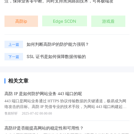
注，保障业务零中断。同时支持黑洞路由技术，可将极端攻
高防ip
Edge SCDN
游戏盾
如何判断高防IP的防护能力强弱？
上一篇
SSL 证书是如何保障数据传输的
下一篇
相关文章
高防 IP 是如何防护网站业务 443 端口的呢
443 端口是网站业务通过 HTTPS 协议传输数据的关键通道，极易成为网
络攻击的目标。高防 IP 凭借专业的技术手段，为网站 443 端口构建起严
密的安全防护体系，保障数据传输安全与业务稳定运行。高防ip防护443
售前轩轩
2025-07-02 00:00:00
端口的方式流量监测：高防 IP 持续监测流经 443 端口的网络流量，实时
采集流量的大小、频率、来源 IP 等数据。通过分析单位时间内连接请求
高防IP是否能提高网站的稳定性和可用性？
数量、数据包传输速率等指标，及时发现异常流量波动。例如，当检测到