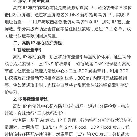
2. 源站 IP 隐匿配置
高防 IP 布防的核心前提是隐藏源站真实 IP，避免攻击者直接攻
击目标服务器。通过将业务域名的 DNS 解析指向高防 IP，实现 IP
地址替换 —— 用户与攻击者仅能访问高防节点 IP，源站 IP 被完全
屏蔽。部分高级布防还会搭配零信任回源策略，通过 IP 白名单、双
向证书认证等限制回源流量。
二、高防 IP 核心防护流程
1. 智能流量牵引
高防 IP 布防的第一步是将所有流量引导至防护体系。通过两种
核心方式实现：一是 DNS 解析牵引，修改域名 DNS 记录指向高防
节点，让流量自然流入清洗中心；二是 BGP 路由牵引，利用 BGP
协议将攻击流量动态切换至高防线路，300ms 内即可完成路径调
整。例如遭遇攻击时，系统会自动将异常流量从源站链路牵引至防
护集群。
2. 多层级流量清洗
高防 IP 的清洗中心是布防的核心战场，通过 “分层检测 - 精准
过滤 - 合规放行” 三步执行防护：
检测层：基于 AI 算法、IP 信誉库、行为特征分析等技术识别流
量属性。对网络层（L3/L4）的 SYN Flood、UDP Flood 攻击，通
过协议特征匹配快速识别；对应用层（L7）的 CC 攻击，分析请求