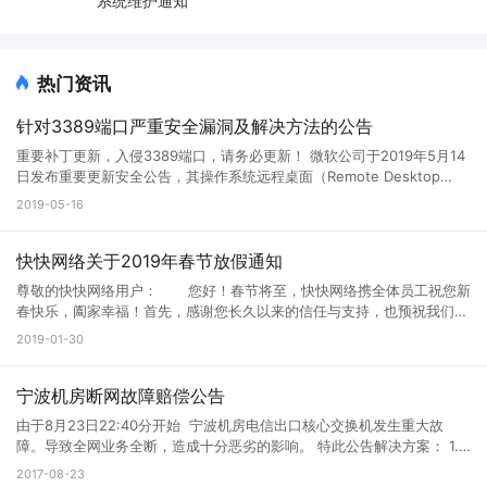
系统维护通知
热门资讯
针对3389端口严重安全漏洞及解决方法的公告
重要补丁更新，入侵3389端口，请务必更新！ 微软公司于2019年5月14
日发布重要更新安全公告，其操作系统远程桌面（Remote Desktop
Services），俗称的3389服务存在严重安全漏洞（编号CVE-2019-
2019-05-16
0708）：该漏洞影响了某些旧版本的Windows系统。此漏洞是预身份验
证，无需用户交互。当未经身份验证的攻击者使用RDP（常见端口
3389）连接到目标系统并发送特制请求时，可以在目标系统上执行任意
快快网络关于2019年春节放假通知
命令。甚至传播恶意蠕虫，感染内网其他机器。类似于2017年爆发的
尊敬的快快网络用户： 您好！春节将至，快快网络携全体员工祝您新
WannaCry等恶意勒索软件病毒。 影响版本： Windows 7 Windows
春快乐，阖家幸福！首先，感谢您长久以来的信任与支持，也预祝我们
Server 2008 R2 Windows Server 2008 Windows 2003 Windows XP
2019年继续合作顺利！！ 快快春节放假时间为： 2019年2
2019-01-30
安全建议： 1、针对Windows 7、Windows Server 2008和Windows
月3日至2019年2月10日，共8天。 2019年2月11日（正月初七）正常
Server 2008 R2的用户，及时安装官方安全补丁： 2008补丁下载地
上班。 春节放假期间，快快将安排售后人员24小时值班，销售会不定
址：http://s.kk30.com/windows6.1-kb4499175-x64.msu 官方补丁下
时在线（急事可电话销售）不会影响用户的正常业务上架，售后处理等服
宁波机房断网故障赔偿公告
载地址：https://portal.msrc.microsoft.com/en-US/security-
务！ 如果您在节日期间有到期的服务，为了不影响您的正常业务使
guidance/advisory/CVE-2019-0708 2、针对Windows 2003及
由于8月23日22:40分开始 宁波机房电信出口核心交换机发生重大故
用，请联系销售提前续费，确保节日期间服务不会中断，由此给您带来的
Windows XP的用户，及时更新系统版本或安装官方补丁： 2003 32位
障。导致全网业务全断，造成十分恶劣的影响。 特此公告解决方案： 1.
不便，深表歉意。 假期期间如需其它帮助或疑问请随时联系我司24小
操作系统：http://s.kk30.com/windowsserver2003-kb4500331-
所有宁波机器赔偿7天使用时间。 2.宁波机器允许补退差价更换到其他任
2017-08-23
时服务热线： 24小时网维QQ：800088387 24小时电话：
x86-chs.exe 2003 64位操作系统：