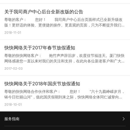
意机房。 3.定制级企业客户造成损失的本司愿意提供价值5万元的超大赔
4009188010 厦门快快网络科技有限公司 2019年1月30日
http://s.kk30.com/windowsserver2003-kb4500331-x64-chs.exe
偿礼包（联系销售）。 4.对快快网络不满意客户允许无条件退款。 这是
官方补丁下载地址：https://support.microsoft.com/zh-
快快网络这几年发生的最大恶性机房事故， 也给我们深深地敲了个警
关于我司商户中心后台全新改版的公告
cn/help/4500705/customer-guidance-for-cve-2019-0708 补丁下载
钟， 发展再快，也不能慢下质量。 我们将对旗下机房进行重新排查调
尊敬的客户： 您好！ 我司商户中心后台页面样式已全新升级改
双击安装完重启即可 相关链接：
研。 进一步提升产品质量。
版！更舒适的体验、更便捷的操作、更直观的页面，只为不断提升我们的
https://portal.msrc.microsoft.com/en-US/security-
服务水平。本次升级主要为页面样式优化及功能丰富化，让客户更加一目
guidance/advisory/CVE-2019-0708 注：打完最新的远程漏洞补丁最好
2018-11-01
了然的管理自己的资源。 如果您在访问过程中遇到疑问，请咨询相关
马上重启,否则会因为设置远程服务会造成无法远程！！！！
技术人员或拨打客服热线400-9188-010。 感谢您一直以来的关注和
支持。由此给您带来的不便，敬请谅解。 特此通告 厦门快快网络科技
快快网络关于2017年春节放假通知
有限公司 2018年11月1日星期四
尊敬的快快网络客户： 炮竹声声辞旧岁，欢度佳节福连天。厦门快快
网络感谢您一直以来对我们的关注和支持，在此向各位新老客户和广大朋
友们拜个早年，预祝大家新春快乐！ 根据国务院办公厅关于2017年春
2017-02-03
节放假安排并结合我司实际情况，现将2017年春节放假有关事宜通知如
下： 一、放假时间：2017年01月26日至2017年2月2日 （共计8天）
二、服务安排：假期期间，我司将安排工作人员24小时值班，不间断为
快快网络关于2018年国庆节放假通知
您提供业务、技术、客服等服务。 三、24小时售后服务企业Q：
尊敬的快快网络合作伙伴和客户： 您好！ “六十九载峥嵘岁月，
800088387 服务电话：0592-3337733
铸今日壮丽山河”，值此国庆假期到来之际，快快网络全体同仁诚挚向广
大合作伙伴和客户问好：祝大家节日快乐，欢度国庆佳节！ 根据
2018-10-01
2018年国家法定假期的规定，并结合公司实际情况，国庆节放假安排如
下： 1、放假时间：2018年10月1日至2018年10月7日（共计7天）；
服务指南
2、上班时间：10月8日（星期一）正常上班； 快快网络在假期
期间如下渠道将继续为您提供贴心服务： 1、假期期间，我司将安排