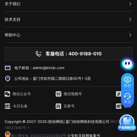
工作人员24小时值班，不间断为您提供业务、技术、客服等服务；
汇款信息
关于我们
2、24小时售后服务企业QQ：800088387； 3、服务电话：0592-
3337733； 如遇到特殊重大事宜，需节后上班处理，不便之处，敬
购买流程
公司介绍
请谅解！最后，再次感谢您一直以来对快快网络的支持与信赖，谢谢！
技术支持
服务条款
温馨提示：国庆节期间，出行时请注意个人及家属的人身、财物等安
举报中心
全问题，提高防范认识，尽可能减少人员密集场所聚集。 安全传送
网站备案
门：@小伙伴们，国庆假期，看好自己的钱袋子很重要！ 厦门快快
帮助中心
隐私声明
网络科技有限公司 2018年06月15日
技术文档
服务器问题
客服电话：400-9188-010
白名单保护
常见问题
电子邮箱：admin@kkidc.com
市场资讯
公司地址：厦门市软件园二期观日路50号1-2层
售前
微信公众号
微信视频号
抖音
售后
今日头条
百家号
微博
Copyright © 2007-2026 [快快网络] 厦门快快网络科技有限公司
闽ICP备
16037490号-1
闽公网安备 35020302000839号
公安机关联网备案号