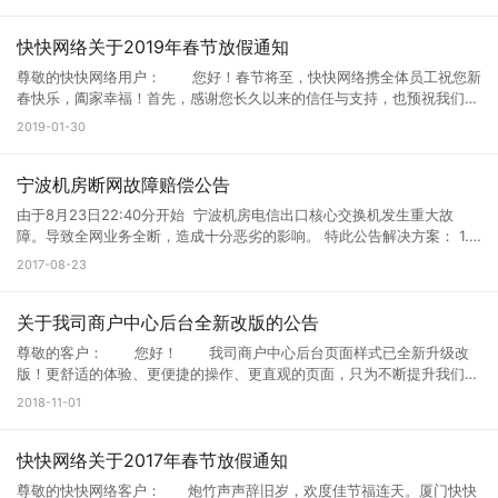
0708）：该漏洞影响了某些旧版本的Windows系统。此漏洞是预身份验
证，无需用户交互。当未经身份验证的攻击者使用RDP（常见端口
3389）连接到目标系统并发送特制请求时，可以在目标系统上执行任意
快快网络关于2019年春节放假通知
命令。甚至传播恶意蠕虫，感染内网其他机器。类似于2017年爆发的
尊敬的快快网络用户： 您好！春节将至，快快网络携全体员工祝您新
WannaCry等恶意勒索软件病毒。 影响版本： Windows 7 Windows
春快乐，阖家幸福！首先，感谢您长久以来的信任与支持，也预祝我们
Server 2008 R2 Windows Server 2008 Windows 2003 Windows XP
2019年继续合作顺利！！ 快快春节放假时间为： 2019年2
2019-01-30
安全建议： 1、针对Windows 7、Windows Server 2008和Windows
月3日至2019年2月10日，共8天。 2019年2月11日（正月初七）正常
Server 2008 R2的用户，及时安装官方安全补丁： 2008补丁下载地
上班。 春节放假期间，快快将安排售后人员24小时值班，销售会不定
址：http://s.kk30.com/windows6.1-kb4499175-x64.msu 官方补丁下
时在线（急事可电话销售）不会影响用户的正常业务上架，售后处理等服
宁波机房断网故障赔偿公告
载地址：https://portal.msrc.microsoft.com/en-US/security-
务！ 如果您在节日期间有到期的服务，为了不影响您的正常业务使
guidance/advisory/CVE-2019-0708 2、针对Windows 2003及
由于8月23日22:40分开始 宁波机房电信出口核心交换机发生重大故
用，请联系销售提前续费，确保节日期间服务不会中断，由此给您带来的
Windows XP的用户，及时更新系统版本或安装官方补丁： 2003 32位
障。导致全网业务全断，造成十分恶劣的影响。 特此公告解决方案： 1.
不便，深表歉意。 假期期间如需其它帮助或疑问请随时联系我司24小
操作系统：http://s.kk30.com/windowsserver2003-kb4500331-
所有宁波机器赔偿7天使用时间。 2.宁波机器允许补退差价更换到其他任
2017-08-23
时服务热线： 24小时网维QQ：800088387 24小时电话：
x86-chs.exe 2003 64位操作系统：
意机房。 3.定制级企业客户造成损失的本司愿意提供价值5万元的超大赔
4009188010 厦门快快网络科技有限公司 2019年1月30日
http://s.kk30.com/windowsserver2003-kb4500331-x64-chs.exe
偿礼包（联系销售）。 4.对快快网络不满意客户允许无条件退款。 这是
官方补丁下载地址：https://support.microsoft.com/zh-
快快网络这几年发生的最大恶性机房事故， 也给我们深深地敲了个警
关于我司商户中心后台全新改版的公告
cn/help/4500705/customer-guidance-for-cve-2019-0708 补丁下载
钟， 发展再快，也不能慢下质量。 我们将对旗下机房进行重新排查调
尊敬的客户： 您好！ 我司商户中心后台页面样式已全新升级改
双击安装完重启即可 相关链接：
研。 进一步提升产品质量。
版！更舒适的体验、更便捷的操作、更直观的页面，只为不断提升我们的
https://portal.msrc.microsoft.com/en-US/security-
服务水平。本次升级主要为页面样式优化及功能丰富化，让客户更加一目
guidance/advisory/CVE-2019-0708 注：打完最新的远程漏洞补丁最好
2018-11-01
了然的管理自己的资源。 如果您在访问过程中遇到疑问，请咨询相关
马上重启,否则会因为设置远程服务会造成无法远程！！！！
技术人员或拨打客服热线400-9188-010。 感谢您一直以来的关注和
支持。由此给您带来的不便，敬请谅解。 特此通告 厦门快快网络科技
快快网络关于2017年春节放假通知
有限公司 2018年11月1日星期四
尊敬的快快网络客户： 炮竹声声辞旧岁，欢度佳节福连天。厦门快快