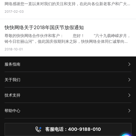
网络感谢您一直以来对我们的关注和支持，在此向各位新老客户和广大朋
友们拜个早年，预祝大家新春快乐！ 根据国务院办公厅关于2017年春
2017-02-03
节放假安排并结合我司实际情况，现将2017年春节放假有关事宜通知如
下： 一、放假时间：2017年01月26日至2017年2月2日 （共计8天）
二、服务安排：假期期间，我司将安排工作人员24小时值班，不间断为
快快网络关于2018年国庆节放假通知
您提供业务、技术、客服等服务。 三、24小时售后服务企业Q：
尊敬的快快网络合作伙伴和客户： 您好！ “六十九载峥嵘岁月，
800088387 服务电话：0592-3337733
铸今日壮丽山河”，值此国庆假期到来之际，快快网络全体同仁诚挚向广
大合作伙伴和客户问好：祝大家节日快乐，欢度国庆佳节！ 根据
2018-10-01
2018年国家法定假期的规定，并结合公司实际情况，国庆节放假安排如
下： 1、放假时间：2018年10月1日至2018年10月7日（共计7天）；
服务指南
2、上班时间：10月8日（星期一）正常上班； 快快网络在假期
期间如下渠道将继续为您提供贴心服务： 1、假期期间，我司将安排
工作人员24小时值班，不间断为您提供业务、技术、客服等服务；
汇款信息
关于我们
2、24小时售后服务企业QQ：800088387； 3、服务电话：0592-
3337733； 如遇到特殊重大事宜，需节后上班处理，不便之处，敬
购买流程
公司介绍
请谅解！最后，再次感谢您一直以来对快快网络的支持与信赖，谢谢！
技术支持
服务条款
温馨提示：国庆节期间，出行时请注意个人及家属的人身、财物等安
举报中心
全问题，提高防范认识，尽可能减少人员密集场所聚集。 安全传送
网站备案
门：@小伙伴们，国庆假期，看好自己的钱袋子很重要！ 厦门快快
帮助中心
隐私声明
网络科技有限公司 2018年06月15日
技术文档
服务器问题
客服电话：400-9188-010
白名单保护
常见问题