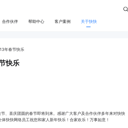

合作伙伴
帮助中心
客户案例
关于快快
方案
算
云管服务
业务安全
云安全
合规
性云服务器
上云咨询与实施
Edge SCDN（安全加速）
快卫士（终端安全）
13年春节快乐
活动保障
云迁移
高防IP
WS轻量云（亚马逊）
长河 Web应用防火墙（W
春节快乐
应用安全
云运维
游戏盾（高防版）
全云服务器(企业级)
DDoS安全防护
游戏盾（SDK版）
为云BGP
数据库审计
云加速盾（应用加速）
堡垒机
讯云BGP
快快盾（PC端游戏安全）
云防火墙
节、喜庆团圆的春节即将到来。感谢广大客户及合作伙伴多年来对快快
SSL证书
全体快快网络员工祝您和家人新年快乐！合家欢乐！万事如意！