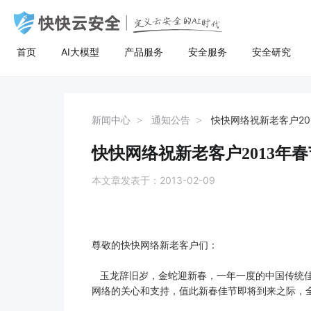
首页
AI大模型
产品服务
安全服务
安全研究
AI大模型
高防服务器
安全服务
关于快快
安全
计
AI聚合
量身定制场景化的服务器租用方案
漏洞扫描
了解快快
AI聚合平台为企业提供一站式的全球主流
主流服务器配置，可根据客户行业和业务
漏洞扫描，协助维护人员提前发现Web应
快快云安全（快快网络旗下安全品牌)
AI聚合
BGP服务器
漏洞扫描
关于快快
等保
弹
新闻中心
通知公告
快快网络祝新老客户20
AI模型接入服务，通过统一的标准API接
特点，需求及预算，个性化定制服务器租
用系统中隐藏的漏洞，根据评估工具给出
以“Al+安全”为核心战略，定义云安全的Al
AI创作
UDP服务器
渗透测试
快推官
重大
A
口，企业与开发者无需繁琐对接，即可稳
用方案。其中，云服务器可根据客户业务
详尽的漏洞描述和修补方案，指导维护人
时代。公司总部位于厦门，旗下有深圳、
快快网络祝新老客户2013年
定、高性价比地灵活调用大模型，助力业
需求，提供各种环境的基础架构资源，从
员进行安全加固，防患于未然。
福州、济南、宁波等多个分公司，已服务
多线服务器
安全加固
举报中心
移动
安
务智能升级。
计算资源、存储资源网络资源到跨数据中
超过22万家客户，员工总数超500人，业
本文章发表于：2013-02-09
心的访问。
务遍及全国26个省市。
大带宽服务器
代码审计
加入我们
华
黑石裸金属服务器
腾
尊敬的快快网络新老客户们：
玉龙辞旧岁，金蛇迎新春，一年一度的中国传统佳
网络的关心和支持，值此新春佳节即将到来之际，