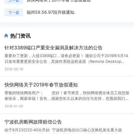
上一篇
福州59.56.97段升级通知.
下一篇
热门资讯
针对3389端口严重安全漏洞及解决方法的公告
重要补丁更新，入侵3389端口，请务必更新！ 微软公司于2019年5月14
日发布重要更新安全公告，其操作系统远程桌面（Remote Desktop
Services），俗称的3389服务存在严重安全漏洞（编号CVE-2019-
2019-05-16
0708）：该漏洞影响了某些旧版本的Windows系统。此漏洞是预身份验
证，无需用户交互。当未经身份验证的攻击者使用RDP（常见端口
3389）连接到目标系统并发送特制请求时，可以在目标系统上执行任意
快快网络关于2019年春节放假通知
命令。甚至传播恶意蠕虫，感染内网其他机器。类似于2017年爆发的
尊敬的快快网络用户： 您好！春节将至，快快网络携全体员工祝您新
WannaCry等恶意勒索软件病毒。 影响版本： Windows 7 Windows
春快乐，阖家幸福！首先，感谢您长久以来的信任与支持，也预祝我们
Server 2008 R2 Windows Server 2008 Windows 2003 Windows XP
2019年继续合作顺利！！ 快快春节放假时间为： 2019年2
2019-01-30
安全建议： 1、针对Windows 7、Windows Server 2008和Windows
月3日至2019年2月10日，共8天。 2019年2月11日（正月初七）正常
Server 2008 R2的用户，及时安装官方安全补丁： 2008补丁下载地
上班。 春节放假期间，快快将安排售后人员24小时值班，销售会不定
址：http://s.kk30.com/windows6.1-kb4499175-x64.msu 官方补丁下
时在线（急事可电话销售）不会影响用户的正常业务上架，售后处理等服
宁波机房断网故障赔偿公告
载地址：https://portal.msrc.microsoft.com/en-US/security-
务！ 如果您在节日期间有到期的服务，为了不影响您的正常业务使
guidance/advisory/CVE-2019-0708 2、针对Windows 2003及
由于8月23日22:40分开始 宁波机房电信出口核心交换机发生重大故
用，请联系销售提前续费，确保节日期间服务不会中断，由此给您带来的