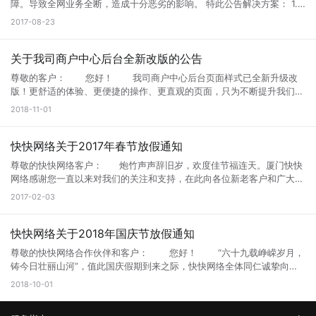
Windows XP的用户，及时更新系统版本或安装官方补丁： 2003 32位
障。导致全网业务全断，造成十分恶劣的影响。 特此公告解决方案： 1.
不便，深表歉意。 假期期间如需其它帮助或疑问请随时联系我司24小
操作系统：http://s.kk30.com/windowsserver2003-kb4500331-
所有宁波机器赔偿7天使用时间。 2.宁波机器允许补退差价更换到其他任
2017-08-23
时服务热线： 24小时网维QQ：800088387 24小时电话：
x86-chs.exe 2003 64位操作系统：
意机房。 3.定制级企业客户造成损失的本司愿意提供价值5万元的超大赔
4009188010 厦门快快网络科技有限公司 2019年1月30日
http://s.kk30.com/windowsserver2003-kb4500331-x64-chs.exe
偿礼包（联系销售）。 4.对快快网络不满意客户允许无条件退款。 这是
官方补丁下载地址：https://support.microsoft.com/zh-
快快网络这几年发生的最大恶性机房事故， 也给我们深深地敲了个警
关于我司商户中心后台全新改版的公告
cn/help/4500705/customer-guidance-for-cve-2019-0708 补丁下载
钟， 发展再快，也不能慢下质量。 我们将对旗下机房进行重新排查调
尊敬的客户： 您好！ 我司商户中心后台页面样式已全新升级改
双击安装完重启即可 相关链接：
研。 进一步提升产品质量。
版！更舒适的体验、更便捷的操作、更直观的页面，只为不断提升我们的
https://portal.msrc.microsoft.com/en-US/security-
服务水平。本次升级主要为页面样式优化及功能丰富化，让客户更加一目
guidance/advisory/CVE-2019-0708 注：打完最新的远程漏洞补丁最好
2018-11-01
了然的管理自己的资源。 如果您在访问过程中遇到疑问，请咨询相关
马上重启,否则会因为设置远程服务会造成无法远程！！！！
技术人员或拨打客服热线400-9188-010。 感谢您一直以来的关注和
支持。由此给您带来的不便，敬请谅解。 特此通告 厦门快快网络科技
快快网络关于2017年春节放假通知
有限公司 2018年11月1日星期四
尊敬的快快网络客户： 炮竹声声辞旧岁，欢度佳节福连天。厦门快快
网络感谢您一直以来对我们的关注和支持，在此向各位新老客户和广大朋
友们拜个早年，预祝大家新春快乐！ 根据国务院办公厅关于2017年春
2017-02-03
节放假安排并结合我司实际情况，现将2017年春节放假有关事宜通知如
下： 一、放假时间：2017年01月26日至2017年2月2日 （共计8天）
二、服务安排：假期期间，我司将安排工作人员24小时值班，不间断为
快快网络关于2018年国庆节放假通知
您提供业务、技术、客服等服务。 三、24小时售后服务企业Q：
尊敬的快快网络合作伙伴和客户： 您好！ “六十九载峥嵘岁月，
800088387 服务电话：0592-3337733
铸今日壮丽山河”，值此国庆假期到来之际，快快网络全体同仁诚挚向广
大合作伙伴和客户问好：祝大家节日快乐，欢度国庆佳节！ 根据
2018-10-01
2018年国家法定假期的规定，并结合公司实际情况，国庆节放假安排如
下： 1、放假时间：2018年10月1日至2018年10月7日（共计7天）；