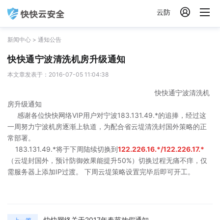

云防
新闻中心
>
通知公告
快快通宁波清洗机房升级通知
本文章发表于：2016-07-05 11:04:38
快快通宁波清洗机
房升级通知
感谢各位快快网络VIP用户对宁波183.131.49.*的追捧，经过这
一周努力宁波机房逐渐上轨道，为配合省云堤清洗封国外策略的正
常部署。
183.131.49.*将于下周陆续切换到
122.226.16.*/122.226.17.*
（云堤封国外，预计防御效果能提升50%）切换过程无痛不痒，仅
需服务器上添加IP过渡。 下周云堤策略设置完毕后即可开工。
快快网络关于2017年春节放假通知