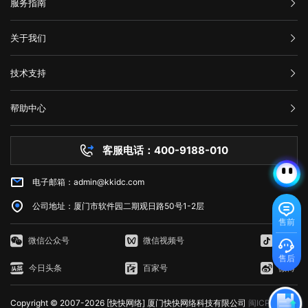
服务指南
2、上班时间：10月8日（星期一）正常上班； 快快网络在假期
期间如下渠道将继续为您提供贴心服务： 1、假期期间，我司将安排
工作人员24小时值班，不间断为您提供业务、技术、客服等服务；
汇款信息
关于我们
2、24小时售后服务企业QQ：800088387； 3、服务电话：0592-
3337733； 如遇到特殊重大事宜，需节后上班处理，不便之处，敬
购买流程
公司介绍
请谅解！最后，再次感谢您一直以来对快快网络的支持与信赖，谢谢！
技术支持
服务条款
温馨提示：国庆节期间，出行时请注意个人及家属的人身、财物等安
举报中心
全问题，提高防范认识，尽可能减少人员密集场所聚集。 安全传送
网站备案
门：@小伙伴们，国庆假期，看好自己的钱袋子很重要！ 厦门快快
帮助中心
隐私声明
网络科技有限公司 2018年06月15日
技术文档
服务器问题
客服电话：400-9188-010
白名单保护
常见问题
电子邮箱：admin@kkidc.com
市场资讯
公司地址：厦门市软件园二期观日路50号1-2层
售前
微信公众号
微信视频号
抖音
售后
今日头条
百家号
微博
Copyright © 2007-2026 [快快网络] 厦门快快网络科技有限公司
闽ICP备