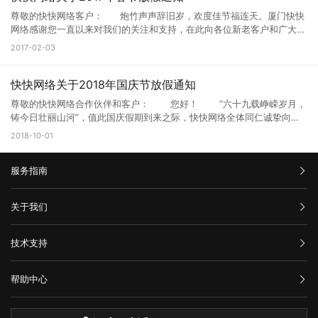
有限公司 2018年11月1日星期四
尊敬的快快网络客户： 炮竹声声辞旧岁，欢度佳节福连天。厦门快快
网络感谢您一直以来对我们的关注和支持，在此向各位新老客户和广大朋
友们拜个早年，预祝大家新春快乐！ 根据国务院办公厅关于2017年春
2017-02-03
节放假安排并结合我司实际情况，现将2017年春节放假有关事宜通知如
下： 一、放假时间：2017年01月26日至2017年2月2日 （共计8天）
二、服务安排：假期期间，我司将安排工作人员24小时值班，不间断为
快快网络关于2018年国庆节放假通知
您提供业务、技术、客服等服务。 三、24小时售后服务企业Q：
尊敬的快快网络合作伙伴和客户： 您好！ “六十九载峥嵘岁月，
800088387 服务电话：0592-3337733
铸今日壮丽山河”，值此国庆假期到来之际，快快网络全体同仁诚挚向广
大合作伙伴和客户问好：祝大家节日快乐，欢度国庆佳节！ 根据
2018-10-01
2018年国家法定假期的规定，并结合公司实际情况，国庆节放假安排如
下： 1、放假时间：2018年10月1日至2018年10月7日（共计7天）；
服务指南
2、上班时间：10月8日（星期一）正常上班； 快快网络在假期
期间如下渠道将继续为您提供贴心服务： 1、假期期间，我司将安排
工作人员24小时值班，不间断为您提供业务、技术、客服等服务；
汇款信息
关于我们
2、24小时售后服务企业QQ：800088387； 3、服务电话：0592-
3337733； 如遇到特殊重大事宜，需节后上班处理，不便之处，敬
购买流程
公司介绍
请谅解！最后，再次感谢您一直以来对快快网络的支持与信赖，谢谢！
技术支持
服务条款
温馨提示：国庆节期间，出行时请注意个人及家属的人身、财物等安
举报中心
全问题，提高防范认识，尽可能减少人员密集场所聚集。 安全传送
网站备案
门：@小伙伴们，国庆假期，看好自己的钱袋子很重要！ 厦门快快
帮助中心
隐私声明
网络科技有限公司 2018年06月15日
技术文档
服务器问题