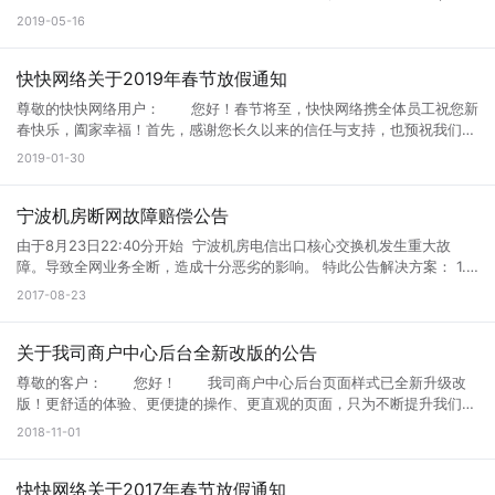
Services），俗称的3389服务存在严重安全漏洞（编号CVE-2019-
2019-05-16
0708）：该漏洞影响了某些旧版本的Windows系统。此漏洞是预身份验
证，无需用户交互。当未经身份验证的攻击者使用RDP（常见端口
3389）连接到目标系统并发送特制请求时，可以在目标系统上执行任意
快快网络关于2019年春节放假通知
命令。甚至传播恶意蠕虫，感染内网其他机器。类似于2017年爆发的
尊敬的快快网络用户： 您好！春节将至，快快网络携全体员工祝您新
WannaCry等恶意勒索软件病毒。 影响版本： Windows 7 Windows
春快乐，阖家幸福！首先，感谢您长久以来的信任与支持，也预祝我们
Server 2008 R2 Windows Server 2008 Windows 2003 Windows XP
2019年继续合作顺利！！ 快快春节放假时间为： 2019年2
2019-01-30
安全建议： 1、针对Windows 7、Windows Server 2008和Windows
月3日至2019年2月10日，共8天。 2019年2月11日（正月初七）正常
Server 2008 R2的用户，及时安装官方安全补丁： 2008补丁下载地
上班。 春节放假期间，快快将安排售后人员24小时值班，销售会不定
址：http://s.kk30.com/windows6.1-kb4499175-x64.msu 官方补丁下
时在线（急事可电话销售）不会影响用户的正常业务上架，售后处理等服
宁波机房断网故障赔偿公告
载地址：https://portal.msrc.microsoft.com/en-US/security-
务！ 如果您在节日期间有到期的服务，为了不影响您的正常业务使
guidance/advisory/CVE-2019-0708 2、针对Windows 2003及
由于8月23日22:40分开始 宁波机房电信出口核心交换机发生重大故
用，请联系销售提前续费，确保节日期间服务不会中断，由此给您带来的
Windows XP的用户，及时更新系统版本或安装官方补丁： 2003 32位
障。导致全网业务全断，造成十分恶劣的影响。 特此公告解决方案： 1.
不便，深表歉意。 假期期间如需其它帮助或疑问请随时联系我司24小
操作系统：http://s.kk30.com/windowsserver2003-kb4500331-
所有宁波机器赔偿7天使用时间。 2.宁波机器允许补退差价更换到其他任
2017-08-23
时服务热线： 24小时网维QQ：800088387 24小时电话：
x86-chs.exe 2003 64位操作系统：
意机房。 3.定制级企业客户造成损失的本司愿意提供价值5万元的超大赔
4009188010 厦门快快网络科技有限公司 2019年1月30日
http://s.kk30.com/windowsserver2003-kb4500331-x64-chs.exe
偿礼包（联系销售）。 4.对快快网络不满意客户允许无条件退款。 这是
官方补丁下载地址：https://support.microsoft.com/zh-
快快网络这几年发生的最大恶性机房事故， 也给我们深深地敲了个警
关于我司商户中心后台全新改版的公告
cn/help/4500705/customer-guidance-for-cve-2019-0708 补丁下载
钟， 发展再快，也不能慢下质量。 我们将对旗下机房进行重新排查调
尊敬的客户： 您好！ 我司商户中心后台页面样式已全新升级改
双击安装完重启即可 相关链接：
研。 进一步提升产品质量。
版！更舒适的体验、更便捷的操作、更直观的页面，只为不断提升我们的
https://portal.msrc.microsoft.com/en-US/security-
服务水平。本次升级主要为页面样式优化及功能丰富化，让客户更加一目
guidance/advisory/CVE-2019-0708 注：打完最新的远程漏洞补丁最好
2018-11-01
了然的管理自己的资源。 如果您在访问过程中遇到疑问，请咨询相关
马上重启,否则会因为设置远程服务会造成无法远程！！！！
技术人员或拨打客服热线400-9188-010。 感谢您一直以来的关注和
支持。由此给您带来的不便，敬请谅解。 特此通告 厦门快快网络科技
快快网络关于2017年春节放假通知