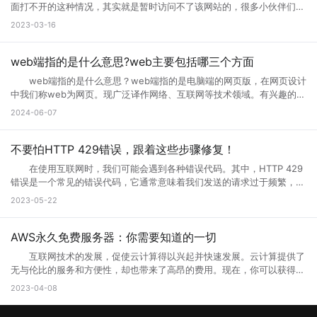
码没有完全下载就运行了，导致不完整，当然就错误了。请刷新。 2.
面打不开的这种情况，其实就是暂时访问不了该网站的，很多小伙伴们搞
服务器获取完整的响应，则会生成502错误代码。 502错误代码通常
网页设计错误，导致部分代码不能执行。请下载最新的遨游浏览器。
不清楚网页升级访问是什么意思，也不知道网页升级访问原因?其实这种
2023-03-16
是由代理服务器、网关或负载均衡器等设备导致的，而不是由您的计算机
3.你的浏览器不兼容导致部分代码不能执行。请下载最新的遨游浏览
情况很常见，很多网站当前的性能以及功能不能满足用户访问需求的时
或网络连接引起的。这意味着您只能为自己的网络连接做些有限的调整，
器。 4.你的IE浏览器缓存出错，请右键点击桌面IE浏览器，选择属
候，网站就会进行升级来满足访问者。那么为什么需要升级页面?具体跟
但无法修复网关响应错误。 二、错误代码502的可能原因 1、上
性，在常规页面里，点击删除文件这个按钮，选择全部删除，并且点击删
小编一起来详细了解下吧! 网页升级访问是什么意思? 所谓的网页
web端指的是什么意思?web主要包括哪三个方面
游服务器返回的响应无效或不完整 当请求通过代理服务器到达上游服
除cookies按钮。 5.网站服务器访问量太大，导致服务器超负载，部
升级访问，就是用户们正在访问的网页正在进行升级，暂时不可能进行访
务器时，服务器有时会出现响应故障。这可能是因为服务器正在忙于处理
web端指的是什么意思？web端指的是电脑端的网页版，在网页设计
分代码没有完全下载就提示浏览器完毕，导致错误。 你可以多刷新，或
问等操作，一般来说互联网的网页使用过程中会出现各种问题的，网页建
请求，或者因为出现其他问题造成了响应不完整。如果代理服务器无法从
中我们称web为网页。现广泛译作网络、互联网等技术领域。有兴趣的小
者换一个网速比较好的时候访问(前提是这个网站是个大网站，不会出现
设者们会通过升级访问提升网页的流畅度，让大家后续访问过程中更加顺
上游服务器获取完整的响应，则表现为502错误代码。 2、代理服务
伙伴赶紧跟着小编一起学习下。 web端指的是什么意思？ “Web
问题2) 6.qq空间目前在升级5.0版本，会出现一点小问题..请不用担
2024-06-07
畅。 网页升级访问升级原因 1、 每个网站的站长都是希望把自己
器或网关故障 当请求到达代理服务器或网关时，如果设备发生故障或
端”指的是通过Web浏览器访问和使用的应用程序或服务。在计算机和互
心，到10月份更新完毕后,所有问题都会解决的。 以上就是遇到页面
的网站做大做强的，当网站的流量高了以后网站的后台服务器可能无法接
未正确配置，则会导致出现502错误。如果代理服务器或网关未得到正确
联网领域，”Web”指的是互联网上的网页和Web应用程序。Web端可以是
访问界面升级怎么办的全部内容，其实当网站停止访问的话，不一定及时
纳大量的网友访问，这时候就需要升级网站了，升级以接纳更多的网友访
配置，将无法正常地从上游服务器获取响应。 3、网络连接问题
各种类型的应用程序或服务，包括网页应用、在线商店、社交媒体平台、
不要怕HTTP 429错误，跟着这些步骤修复！
网站问题，也有可能只是网站正在升级，升级也是为了更好的保证用户访
问网站。 2、 网站营运一段时间后，由于网络技术的发展以及网络服
本地计算机与服务器之间的网络连接是错误代码502的常见原因之一。如
电子邮件客户端等。 这些应用程序或服务通过Web浏览器（如
问以及使用体验。当然也是为了安全性能，服务器软件功能会随着版本的
务器环境的改变，原网页可能出现兼容性、功能与用户体验上的缺陷，为
在使用互联网时，我们可能会遇到各种错误代码。其中，HTTP 429
果您的互联网连接出现问题或受到网络中断的干扰，则可能导致您的请求
Google Chrome、Mozilla Firefox、Microsoft Edge等）在用户的计算
更新而提升。当现有的网站功能不能满足访问需求的时候也会及时升级提
了更长远的发展就需要升级访问页面了。 3、 现在的网络发展很快，
错误是一个常见的错误代码，它通常意味着我们发送的请求过于频繁，服
无法成功连接到代理服务器或网关，这会导致错误代码502的出现。
机或移动设备上运行。Web端的优势之一是它的跨平台性，因为用户只需
升体验。
网站的设计与服务器安全的水平可能还停留在比较老的水平，页面的升级
务器无法响应。那么你知道什么是HTTP 429错误?HTTP 429错误如何修
三、如何解决错误代码502 1、刷新页面 首先尝试刷新网页。因
2023-05-22
要一个支持Web浏览器的设备即可访问和使用。 这意味着无论是在桌
就能完善这些方面的缺陷。 为什么需要升级页面： 1、 升级页面
复它?接下来就让小编来跟大家详细介绍一下吧! 一、什么是HTTP
为502错误代码可能是由临时问题引起的，例如超载的服务器或墙壁上的
面电脑、笔记本电脑、平板电脑还是智能手机上，只需打开浏览器并输入
对于网站优化：网站进行META标记优化,W3C标准优化,搜索引擎优化等
429错误? HTTP 429错误是指服务器拒绝响应客户端的请求，因为客
阻止。因此，刷新页面可能会解决问题。 2、检查网络连接 检查
相应的Web地址，用户即可访问Web应用程序或服务。 相比于传统的
合理优化操作，使网站在页面的布局、结构与内容方面都对用户与搜索引
户端发送的请求次数过于频繁。这种错误通常发生在需要进行频繁请求的
AWS永久免费服务器：你需要知道的一切
您的网络连接是否正常。您可以尝试与其他网站进行通信，以确定问题是
本地应用程序，Web端的应用程序不需要在用户设备上安装，而是通过互
擎更加的友好，提升用户体验与搜索引擎对网站的认可。 2、 对于网
应用程序中，例如网站爬虫、API调用等。 在HTTP请求中，服务器会
否出现在本地网络连接中。如果您的其他网站可以工作，但一个特定的网
联网直接提供服务。这使得Web端应用程序的更新和维护更加方便，用户
互联网技术的发展，促使云计算得以兴起并快速发展。云计算提供了
站的安全与维护：页面安全方面的升级能有效的防止黑客入侵，造成网站
返回一个状态码，用于表示请求的结果。HTTP 429错误对应的状态码是
站不起作用，那么很可能是这个网站出现了502错误。 3、清除浏览
可以享受到实时的功能更新和改进。 web主要包括哪三个方面？
无与伦比的服务和方便性，却也带来了高昂的费用。现在，你可以获得一
破坏，数据损坏，商业机密泄露，客户资料丢失等损失;页面升级对于内
429。当客户端发送的请求超过服务器限制时，服务器就会返回这个状态
器缓存 清除浏览器缓存还可能有助于解决502错误。浏览器的缓存可
Web主要包括三个方面，分别是结构（Structure）、表现
些AWS永久免费服务器，使你能够在开发和测试新的应用程序时节省不少
容更新调整，网页X信息清理，网络速度提升等网站维护操作;定期检查企
2023-04-08
码。 二、为什么会出现HTTP 429错误? HTTP 429错误通常是由
能是旧数据的源，这可能会使代理服务器或网关出现错误。 4、暂时
（Presentation）和行为（Behavior）。这三个方面共同构成了Web的
成本。本文将告诉你AWS永久免费服务器有哪些，以及如何充分利用它的
业网络和计算机工作状态，降低系统故障率;网站系统遭遇突发严重故障
以下原因造成的： 1. 请求过于频繁：当客户端发送的请求过于频繁
使用其他网络连接 尝试切换到其他网络连接，例如在使用Wi-Fi时尝
基本框架，涵盖了从网页的构建到用户与网页交互的整个过程。 结
免费资源。 AWS永久免费服务器提供哪些服务? AWS(Amazon
而导致网络系统崩溃后，在最短的时间内进行恢复;在重要的文件资料、
时，服务器无法处理这么多请求，就会返回HTTP 429错误。 2. 服务