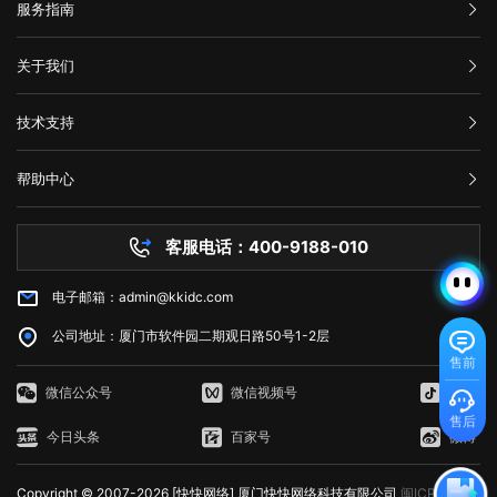
试使用移动数据。通过使用其他网络连接，您可以确定是否存在网络连接
构：指的是网页的骨架，即HTML代码，它定义了网页的基本结构和内
服务指南
Web Services)是亚马逊提供的一种基于云平台的服务。AWS永久免费计
数据被误删或遭病毒感染、黑客破坏后，通过技术手段尽力抢救，争取恢
器限制：有些服务器为了防止恶意攻击，会设置一些限制，例如每秒钟只
问题。 5、联系网站管理员 如果以上方法都尝试过了，但仍然出
容。HTML通过标签来组织网页的元素，如导航栏、正文内容等，这些标
划提供高端计算、存储和数据库服务。下面列出了十种免费使用的AWS服
复。 以上就是关于页面升级访问的原因以及解决方法全部内容，其实
允许发送一定数量的请求。如果客户端发送的请求超过了这个限制，服务
现502错误代码，并且您确信问题不是出在您的本地网络连接中，则可能
签帮助浏览器理解网页的布局和内容。 表现：涉及网页的视觉呈现，
务： 1. Amazon Elastic Compute Cloud (EC2)：EC2是AWS的核心
汇款信息
很多网站都是需要升级优化的，为了的就是可以满足各种用户的需求，也
器就会返回HTTP 429错误。 3. 网络不稳定：如果网络不稳定，客户
关于我们
需要联系网站管理员寻求帮助。他们可以告诉您更多关于错误代码502的
即CSS（级联样式表）的使用。CSS用于控制网页的布局、颜色、字体等
计算服务。免费计划提供750个小时的EC2实例。 2. Amazon S3：
是提升网站用户体验的一种方法，当然很多网站想要留住更多用户就需要
端发送的请求可能会丢失或延迟，导致服务器无法正常响应请求。
信息，并提供解决方法。 在互联网时代，我们经常会遇到502错误代
视觉效果，使网页看起来更加美观和吸引人。 行为：指的是网页与用
在AWS上创建和管理存储桶，对于不超过5GB的数据存储和处理是免费
购买流程
对网站不断进行页面访问升级，这样才能有利于网站的发展，特别是当服
三、如何修复HTTP 429错误? 如果遇到HTTP 429错误，我们可以采
码。这意味着请求未能正确连接到上游服务器，通常是由代理服务器、网
公司介绍
户交互的方式，即JavaScript的使用。JavaScript是一种脚本语言，它允
的。 3. AWS Lambda：以事件驱动的方式在云中运行代码，免费计
技术支持
务器无法接纳新用户访问的时候，更需要及时进行页面访问升级，希望本
取以下一些方法来修复： 1. 增加请求间隔时间：当客户端发送的请求
关或网络连接问题引起的。为了解决这个问题，我们可以尝试刷新网页、
服务条款
许网页对用户的操作做出响应，如点击按钮、滚动页面等，从而提供更加
划提供每月100万个AWS Lambda请求和每月400,000 GB秒的计
文可以帮助到大家。
过于频繁时，可以增加请求间隔时间，减少请求的数量。 2. 减少请
举报中心
检查网络连接、清除浏览器缓存、暂时使用其他网络连接或联系网站管理
丰富的交互体验。 这三个方面相互依赖，共同决定了Web的外观、功
算。 4. Amazon DynamoDB：AWS的高性能NoSQL数据存储，免费
求次数：如果客户端发送的请求超过了服务器限制，可以减少请求的数
网站备案
员。希望本文能帮助您了解并解决错误代码502问题。
能和用户体验。 web端指的是什么意思？看完文章就能清楚知道了，
计划提供每月25个WCU和25个RCU。 5. Amazon Glacier：用于非
帮助中心
量，以满足服务器的限制要求。 3. 检查API调用的频率：如果HTTP
隐私声明
web的本意是蜘蛛网和网的意思，在拍改网页设计中我们称为网页的意
常少访问数据的低成本归档存储服务，在AWS中，小于3GB的数据存储是
技术文档
429错误发生在API调用中，我们可以检查API调用的频率，是否超出了
思。现广泛译作网络、互联网等技术领域。
免费的。 6. Amazon CloudFront：AWS的全球内容分发网络
服务器问题
API提供商的限制。 4. 检查网络连接：如果HTTP 429错误是由网络
(CDN)，免费计划为每个月50GB的数据传输提供免费流量。 7.
客服电话：400-9188-010
白名单保护
不稳定引起的，我们可以检查网络连接是否正常，是否存在延迟或丢包现
Amazon Machine Learning：一种基于云的机器学习服务，在免费计划
常见问题
象。 5. 使用CDN服务：CDN即内容分发网络，可以缓存静态资源，
中提供每月10,000个批处理预测。 8. Amazon RDS：AWS的关系型
减少请求次数，提高请求速度和稳定性。 6. 联系服务器管理员：如
电子邮箱：admin@kkidc.com
市场资讯
数据库服务，免费计划实例持续使用750小时，每月获得20GB的备份存
果HTTP 429错误仍无法解决，我们可以联系服务器管理员，让其检查服
储和10万条I/O请求数。 9. Amazon SES：简单邮件服务，用于发送
务器设置是否存在问题。 HTTP 429错误通常是由请求过于频繁、服
公司地址：厦门市软件园二期观日路50号1-2层
和接收电子邮件，AWS SES在免费计划中提供每月62,000封电子邮件发
务器限制、网络不稳定等原因造成的。为了修复HTTP 429错误，我们可
售前
送。 10. Amazon CloudWatch：AWS的监控服务，AWS
以采取增加请求间隔时间、减少请求次数、检查API调用的频率、检查网
CloudWatch在免费计划中提供1个月内每个AWS账户$0.10的按需监
微信公众号
微信视频号
抖音
络连接、使用CDN服务等方法。如果以上方法无法解决HTTP 429错误，
控。 如何使用AWS永久免费服务器 AWS提供的免费计划通常是
我们可以联系服务器管理员，寻求帮助。
售后
给新用户或者想要尝试AWS零成本的用户来使用。以EC2为例，我们将简
今日头条
百家号
微博
单介绍该服务的使用。 1. 注册AWS账户：在AWS官网注册一个账户
并使用AWS Free Tier即可开始使用免费计划。 2. 创建EC2实例：在
Copyright © 2007-2026 [快快网络] 厦门快快网络科技有限公司
闽ICP备
控制台中，选择EC2，选择运行模板(AMI)，选择实例类型，并分配安全