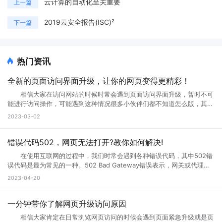
云计算的自动化至关重要
上一篇
2019云安全报告(ISC)²
下一篇
热门资讯
全新的页面访问界面升级，让你的网页变得更精彩！
相信大家在访问网站的时候时常会遇到页面访问界面升级，暂时不可
能进行访问操作，可能遇到这种情况很多小伙伴们都不知道怎么版，其实
互联网网页在正常使用过程中是不会出现这种问题的。那么如果遇到页面
2023-03-02
访问界面升级怎么办?页面访问界面升级通知怎么设置?接下来就跟小编一
起来详细了解下吧! 页面访问界面升级怎么办 所谓的网页升级访
问页面，就是用户们正在访问的网页正在进行升级，暂时不可能进行访问
错误代码502，网页无法打开?教你如何解决!
等操作，一般来说互联网的网页使用过程中会出现各种问题的，网页建设
在使用互联网的过程中，我们时常会遇到各种错误代码，其中502错
者们会通过升级访问提升网页的流畅度，让大家后续访问过程中更加顺
误代码是最为常见的一种。502 Bad Gateway错误表示，网关或代理服
畅。这样上网就不会太卡了。 页面访问界面升级通知怎么设置出现页
务无法将请求发送到上游服务器。那么，错误代码502是什么意思?错误
2023-04-20
面访问升级通知中，可以首先打开这个永久访问页面，然后点击升级按
代码502怎么解决?接下来小编将为您一一解答。 一、什么是错误代
钮，点击升级以后，网络就会自动的升级的，如果手机不会自动升级的
码502 502 Bad Gateway错误是指代理或网关从上一个服务器接收
话，就点击手动升级，大概等五分钟之后它就会自动的升级了。重复多
到的响应无效或不完整。通常，这种情况发生在文件太大或处理速度太慢
一分钟带你了解网页升级访问原因
次，通过以上方式就可以打开需要访问的页面。 页面访问升级出
的高流量网站上。例如，当您访问一个具有高流量的网站时，您的请求将
错? 有几个情况会导致这个现象出现： 1.你的网速过慢，网页代
相信大家肯定在日常浏览网页访问的时候会遇到页面紧急升级就是页
被发送到它的代理服务器。如果代理服务器在尝试访问网站时无法从上游