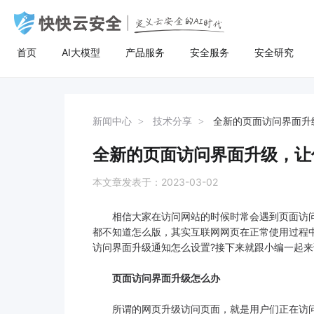
首页
AI大模型
产品服务
安全服务
安全研究
AI大模型
高防服务器
安全服务
关于快快
安全
计
AI聚合
量身定制场景化的服务器租用方案
漏洞扫描
了解快快
AI聚合平台为企业提供一站式的全球主流
主流服务器配置，可根据客户行业和业务
漏洞扫描，协助维护人员提前发现Web应
快快云安全（快快网络旗下安全品牌)
AI聚合
BGP服务器
漏洞扫描
关于快快
等保
弹
新闻中心
技术分享
全新的页面访问界面升
AI模型接入服务，通过统一的标准API接
特点，需求及预算，个性化定制服务器租
用系统中隐藏的漏洞，根据评估工具给出
以“Al+安全”为核心战略，定义云安全的Al
AI创作
UDP服务器
渗透测试
快推官
重大
A
口，企业与开发者无需繁琐对接，即可稳
用方案。其中，云服务器可根据客户业务
详尽的漏洞描述和修补方案，指导维护人
时代。公司总部位于厦门，旗下有深圳、
全新的页面访问界面升级，让
定、高性价比地灵活调用大模型，助力业
需求，提供各种环境的基础架构资源，从
员进行安全加固，防患于未然。
福州、济南、宁波等多个分公司，已服务
多线服务器
安全加固
举报中心
移动
安
务智能升级。
计算资源、存储资源网络资源到跨数据中
超过22万家客户，员工总数超500人，业
本文章发表于：2023-03-02
心的访问。
务遍及全国26个省市。
大带宽服务器
代码审计
加入我们
华
相信大家在访问网站的时候时常会遇到页面访问
黑石裸金属服务器
腾
都不知道怎么版，其实互联网网页在正常使用过程
访问界面升级通知怎么设置?接下来就跟小编一起来
页面访问界面升级怎么办
所谓的网页升级访问页面，就是用户们正在访问