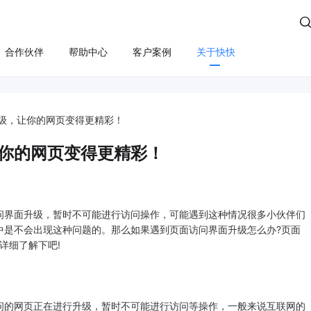

合作伙伴
帮助中心
客户案例
关于快快
方案
算
云管服务
业务安全
云安全
合规
性云服务器
上云咨询与实施
Edge SCDN（安全加速）
快卫士（终端安全）
级，让你的网页变得更精彩！
活动保障
云迁移
高防IP
WS轻量云（亚马逊）
长河 Web应用防火墙（W
你的网页变得更精彩！
应用安全
云运维
游戏盾（高防版）
全云服务器(企业级)
DDoS安全防护
游戏盾（SDK版）
为云BGP
数据库审计
界面升级，暂时不可能进行访问操作，可能遇到这种情况很多小伙伴们
云加速盾（应用加速）
堡垒机
讯云BGP
中是不会出现这种问题的。那么如果遇到页面访问界面升级怎么办?页面
详细了解下吧!
快快盾（PC端游戏安全）
云防火墙
SSL证书
的网页正在进行升级，暂时不可能进行访问等操作，一般来说互联网的