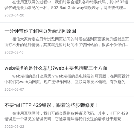
在使用互联网的过程中，我们时常会遇到各种错误代码，其中502错
者们会通过升级访问提升网页的流畅度，让大家后续访问过程中更加顺
误代码是最为常见的一种。502 Bad Gateway错误表示，网关或代理服
畅。这样上网就不会太卡了。 页面访问界面升级通知怎么设置出现页
务无法将请求发送到上游服务器。那么，错误代码502是什么意思?错误
2023-04-20
面访问升级通知中，可以首先打开这个永久访问页面，然后点击升级按
代码502怎么解决?接下来小编将为您一一解答。 一、什么是错误代
钮，点击升级以后，网络就会自动的升级的，如果手机不会自动升级的
码502 502 Bad Gateway错误是指代理或网关从上一个服务器接收
话，就点击手动升级，大概等五分钟之后它就会自动的升级了。重复多
到的响应无效或不完整。通常，这种情况发生在文件太大或处理速度太慢
一分钟带你了解网页升级访问原因
次，通过以上方式就可以打开需要访问的页面。 页面访问升级出
的高流量网站上。例如，当您访问一个具有高流量的网站时，您的请求将
错? 有几个情况会导致这个现象出现： 1.你的网速过慢，网页代
相信大家肯定在日常浏览网页访问的时候会遇到页面紧急升级就是页
被发送到它的代理服务器。如果代理服务器在尝试访问网站时无法从上游
码没有完全下载就运行了，导致不完整，当然就错误了。请刷新。 2.
面打不开的这种情况，其实就是暂时访问不了该网站的，很多小伙伴们搞
服务器获取完整的响应，则会生成502错误代码。 502错误代码通常
网页设计错误，导致部分代码不能执行。请下载最新的遨游浏览器。
不清楚网页升级访问是什么意思，也不知道网页升级访问原因?其实这种
2023-03-16
是由代理服务器、网关或负载均衡器等设备导致的，而不是由您的计算机
3.你的浏览器不兼容导致部分代码不能执行。请下载最新的遨游浏览
情况很常见，很多网站当前的性能以及功能不能满足用户访问需求的时
或网络连接引起的。这意味着您只能为自己的网络连接做些有限的调整，
器。 4.你的IE浏览器缓存出错，请右键点击桌面IE浏览器，选择属
候，网站就会进行升级来满足访问者。那么为什么需要升级页面?具体跟
但无法修复网关响应错误。 二、错误代码502的可能原因 1、上
性，在常规页面里，点击删除文件这个按钮，选择全部删除，并且点击删
小编一起来详细了解下吧! 网页升级访问是什么意思? 所谓的网页
web端指的是什么意思?web主要包括哪三个方面
游服务器返回的响应无效或不完整 当请求通过代理服务器到达上游服
除cookies按钮。 5.网站服务器访问量太大，导致服务器超负载，部
升级访问，就是用户们正在访问的网页正在进行升级，暂时不可能进行访
务器时，服务器有时会出现响应故障。这可能是因为服务器正在忙于处理
web端指的是什么意思？web端指的是电脑端的网页版，在网页设计
分代码没有完全下载就提示浏览器完毕，导致错误。 你可以多刷新，或
问等操作，一般来说互联网的网页使用过程中会出现各种问题的，网页建
请求，或者因为出现其他问题造成了响应不完整。如果代理服务器无法从
中我们称web为网页。现广泛译作网络、互联网等技术领域。有兴趣的小
者换一个网速比较好的时候访问(前提是这个网站是个大网站，不会出现
设者们会通过升级访问提升网页的流畅度，让大家后续访问过程中更加顺
上游服务器获取完整的响应，则表现为502错误代码。 2、代理服务
伙伴赶紧跟着小编一起学习下。 web端指的是什么意思？ “Web
问题2) 6.qq空间目前在升级5.0版本，会出现一点小问题..请不用担
2024-06-07
畅。 网页升级访问升级原因 1、 每个网站的站长都是希望把自己
器或网关故障 当请求到达代理服务器或网关时，如果设备发生故障或
端”指的是通过Web浏览器访问和使用的应用程序或服务。在计算机和互
心，到10月份更新完毕后,所有问题都会解决的。 以上就是遇到页面
的网站做大做强的，当网站的流量高了以后网站的后台服务器可能无法接
未正确配置，则会导致出现502错误。如果代理服务器或网关未得到正确
联网领域，”Web”指的是互联网上的网页和Web应用程序。Web端可以是
访问界面升级怎么办的全部内容，其实当网站停止访问的话，不一定及时
纳大量的网友访问，这时候就需要升级网站了，升级以接纳更多的网友访
配置，将无法正常地从上游服务器获取响应。 3、网络连接问题
各种类型的应用程序或服务，包括网页应用、在线商店、社交媒体平台、
不要怕HTTP 429错误，跟着这些步骤修复！
网站问题，也有可能只是网站正在升级，升级也是为了更好的保证用户访
问网站。 2、 网站营运一段时间后，由于网络技术的发展以及网络服
本地计算机与服务器之间的网络连接是错误代码502的常见原因之一。如
电子邮件客户端等。 这些应用程序或服务通过Web浏览器（如
问以及使用体验。当然也是为了安全性能，服务器软件功能会随着版本的
务器环境的改变，原网页可能出现兼容性、功能与用户体验上的缺陷，为
在使用互联网时，我们可能会遇到各种错误代码。其中，HTTP 429
果您的互联网连接出现问题或受到网络中断的干扰，则可能导致您的请求
Google Chrome、Mozilla Firefox、Microsoft Edge等）在用户的计算
更新而提升。当现有的网站功能不能满足访问需求的时候也会及时升级提
了更长远的发展就需要升级访问页面了。 3、 现在的网络发展很快，
错误是一个常见的错误代码，它通常意味着我们发送的请求过于频繁，服
无法成功连接到代理服务器或网关，这会导致错误代码502的出现。
机或移动设备上运行。Web端的优势之一是它的跨平台性，因为用户只需
升体验。
网站的设计与服务器安全的水平可能还停留在比较老的水平，页面的升级
务器无法响应。那么你知道什么是HTTP 429错误?HTTP 429错误如何修
三、如何解决错误代码502 1、刷新页面 首先尝试刷新网页。因
2023-05-22
要一个支持Web浏览器的设备即可访问和使用。 这意味着无论是在桌
就能完善这些方面的缺陷。 为什么需要升级页面： 1、 升级页面
复它?接下来就让小编来跟大家详细介绍一下吧! 一、什么是HTTP
为502错误代码可能是由临时问题引起的，例如超载的服务器或墙壁上的
面电脑、笔记本电脑、平板电脑还是智能手机上，只需打开浏览器并输入