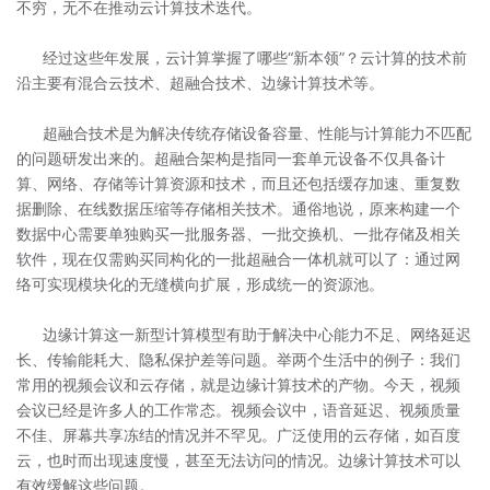
不穷，无不在推动云计算技术迭代。
经过这些年发展，云计算掌握了哪些“新本领”？云计算的技术前
沿主要有混合云技术、超融合技术、边缘计算技术等。
超融合技术是为解决传统存储设备容量、性能与计算能力不匹配
的问题研发出来的。超融合架构是指同一套单元设备不仅具备计
算、网络、存储等计算资源和技术，而且还包括缓存加速、重复数
据删除、在线数据压缩等存储相关技术。通俗地说，原来构建一个
数据中心需要单独购买一批服务器、一批交换机、一批存储及相关
软件，现在仅需购买同构化的一批超融合一体机就可以了：通过网
络可实现模块化的无缝横向扩展，形成统一的资源池。
边缘计算这一新型计算模型有助于解决中心能力不足、网络延迟
长、传输能耗大、隐私保护差等问题。举两个生活中的例子：我们
常用的视频会议和云存储，就是边缘计算技术的产物。今天，视频
会议已经是许多人的工作常态。视频会议中，语音延迟、视频质量
不佳、屏幕共享冻结的情况并不罕见。广泛使用的云存储，如百度
云，也时而出现速度慢，甚至无法访问的情况。边缘计算技术可以
有效缓解这些问题。