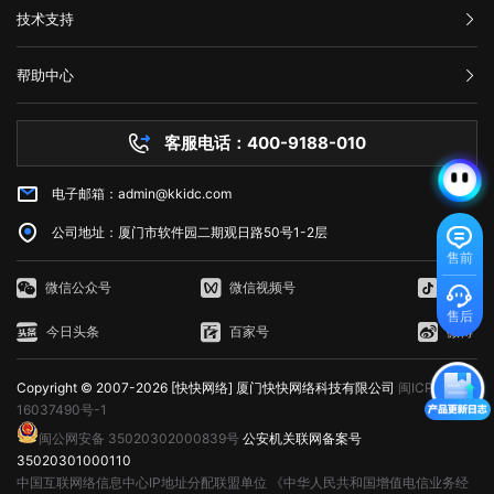
对网站不断进行页面访问升级，这样才能有利于网站的发展，特别是当服
三、如何修复HTTP 429错误? 如果遇到HTTP 429错误，我们可以采
码。这意味着请求未能正确连接到上游服务器，通常是由代理服务器、网
公司介绍
户交互的方式，即JavaScript的使用。JavaScript是一种脚本语言，它允
的。 3. AWS Lambda：以事件驱动的方式在云中运行代码，免费计
技术支持
务器无法接纳新用户访问的时候，更需要及时进行页面访问升级，希望本
取以下一些方法来修复： 1. 增加请求间隔时间：当客户端发送的请求
关或网络连接问题引起的。为了解决这个问题，我们可以尝试刷新网页、
服务条款
许网页对用户的操作做出响应，如点击按钮、滚动页面等，从而提供更加
划提供每月100万个AWS Lambda请求和每月400,000 GB秒的计
文可以帮助到大家。
过于频繁时，可以增加请求间隔时间，减少请求的数量。 2. 减少请
举报中心
检查网络连接、清除浏览器缓存、暂时使用其他网络连接或联系网站管理
丰富的交互体验。 这三个方面相互依赖，共同决定了Web的外观、功
算。 4. Amazon DynamoDB：AWS的高性能NoSQL数据存储，免费
求次数：如果客户端发送的请求超过了服务器限制，可以减少请求的数
网站备案
员。希望本文能帮助您了解并解决错误代码502问题。
能和用户体验。 web端指的是什么意思？看完文章就能清楚知道了，
计划提供每月25个WCU和25个RCU。 5. Amazon Glacier：用于非
帮助中心
量，以满足服务器的限制要求。 3. 检查API调用的频率：如果HTTP
隐私声明
web的本意是蜘蛛网和网的意思，在拍改网页设计中我们称为网页的意
常少访问数据的低成本归档存储服务，在AWS中，小于3GB的数据存储是
技术文档
429错误发生在API调用中，我们可以检查API调用的频率，是否超出了
思。现广泛译作网络、互联网等技术领域。
免费的。 6. Amazon CloudFront：AWS的全球内容分发网络
服务器问题
API提供商的限制。 4. 检查网络连接：如果HTTP 429错误是由网络
(CDN)，免费计划为每个月50GB的数据传输提供免费流量。 7.
客服电话：400-9188-010
白名单保护
不稳定引起的，我们可以检查网络连接是否正常，是否存在延迟或丢包现
Amazon Machine Learning：一种基于云的机器学习服务，在免费计划
常见问题
象。 5. 使用CDN服务：CDN即内容分发网络，可以缓存静态资源，
中提供每月10,000个批处理预测。 8. Amazon RDS：AWS的关系型
减少请求次数，提高请求速度和稳定性。 6. 联系服务器管理员：如
电子邮箱：admin@kkidc.com
市场资讯
数据库服务，免费计划实例持续使用750小时，每月获得20GB的备份存
果HTTP 429错误仍无法解决，我们可以联系服务器管理员，让其检查服
储和10万条I/O请求数。 9. Amazon SES：简单邮件服务，用于发送
务器设置是否存在问题。 HTTP 429错误通常是由请求过于频繁、服
公司地址：厦门市软件园二期观日路50号1-2层
和接收电子邮件，AWS SES在免费计划中提供每月62,000封电子邮件发
务器限制、网络不稳定等原因造成的。为了修复HTTP 429错误，我们可
售前
送。 10. Amazon CloudWatch：AWS的监控服务，AWS
以采取增加请求间隔时间、减少请求次数、检查API调用的频率、检查网
CloudWatch在免费计划中提供1个月内每个AWS账户$0.10的按需监
微信公众号
微信视频号
抖音
络连接、使用CDN服务等方法。如果以上方法无法解决HTTP 429错误，
控。 如何使用AWS永久免费服务器 AWS提供的免费计划通常是
我们可以联系服务器管理员，寻求帮助。
售后
给新用户或者想要尝试AWS零成本的用户来使用。以EC2为例，我们将简
今日头条
百家号
微博
单介绍该服务的使用。 1. 注册AWS账户：在AWS官网注册一个账户
并使用AWS Free Tier即可开始使用免费计划。 2. 创建EC2实例：在
Copyright © 2007-2026 [快快网络] 厦门快快网络科技有限公司
闽ICP备
控制台中，选择EC2，选择运行模板(AMI)，选择实例类型，并分配安全
组。分配完毕后，新EC2实例将被创建。 3. 登录EC2实例：使用
16037490号-1
Amazon EC2 SSH键对或Windows密码来登录EC2实例。使用AWS管理
闽公网安备 35020302000839号
公安机关联网备案号
控制台中的实例状态检查每个实例的状态。 4. 配置安全组：安全组
35020301000110
包含一个或多个入站规则和出站规则，限制EC2实例的流量。您可以根据
中国互联网络信息中心IP地址分配联盟单位
《中华人民共和国增值电信业务经