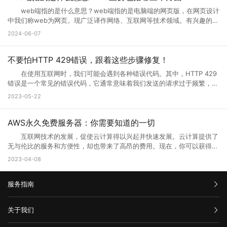
游服务器返回的响应无效或不完整 当请求通过代理服务器到达上游服
除cookies按钮。 5.网站服务器访问量太大，导致服务器超负载，部
升级访问，就是用户们正在访问的网页正在进行升级，暂时不可能进行访
务器时，服务器有时会出现响应故障。这可能是因为服务器正在忙于处理
web端指的是什么意思？web端指的是电脑端的网页版，在网页设计
分代码没有完全下载就提示浏览器完毕，导致错误。 你可以多刷新，或
问等操作，一般来说互联网的网页使用过程中会出现各种问题的，网页建
请求，或者因为出现其他问题造成了响应不完整。如果代理服务器无法从
中我们称web为网页。现广泛译作网络、互联网等技术领域。有兴趣的小
者换一个网速比较好的时候访问(前提是这个网站是个大网站，不会出现
设者们会通过升级访问提升网页的流畅度，让大家后续访问过程中更加顺
上游服务器获取完整的响应，则表现为502错误代码。 2、代理服务
伙伴赶紧跟着小编一起学习下。 web端指的是什么意思？ “Web
问题2) 6.qq空间目前在升级5.0版本，会出现一点小问题..请不用担
2024-06-07
畅。 网页升级访问升级原因 1、 每个网站的站长都是希望把自己
器或网关故障 当请求到达代理服务器或网关时，如果设备发生故障或
端”指的是通过Web浏览器访问和使用的应用程序或服务。在计算机和互
心，到10月份更新完毕后,所有问题都会解决的。 以上就是遇到页面
的网站做大做强的，当网站的流量高了以后网站的后台服务器可能无法接
未正确配置，则会导致出现502错误。如果代理服务器或网关未得到正确
联网领域，”Web”指的是互联网上的网页和Web应用程序。Web端可以是
访问界面升级怎么办的全部内容，其实当网站停止访问的话，不一定及时
纳大量的网友访问，这时候就需要升级网站了，升级以接纳更多的网友访
配置，将无法正常地从上游服务器获取响应。 3、网络连接问题
各种类型的应用程序或服务，包括网页应用、在线商店、社交媒体平台、
不要怕HTTP 429错误，跟着这些步骤修复！
网站问题，也有可能只是网站正在升级，升级也是为了更好的保证用户访
问网站。 2、 网站营运一段时间后，由于网络技术的发展以及网络服
本地计算机与服务器之间的网络连接是错误代码502的常见原因之一。如
电子邮件客户端等。 这些应用程序或服务通过Web浏览器（如
问以及使用体验。当然也是为了安全性能，服务器软件功能会随着版本的
务器环境的改变，原网页可能出现兼容性、功能与用户体验上的缺陷，为
在使用互联网时，我们可能会遇到各种错误代码。其中，HTTP 429
果您的互联网连接出现问题或受到网络中断的干扰，则可能导致您的请求
Google Chrome、Mozilla Firefox、Microsoft Edge等）在用户的计算
更新而提升。当现有的网站功能不能满足访问需求的时候也会及时升级提
了更长远的发展就需要升级访问页面了。 3、 现在的网络发展很快，
错误是一个常见的错误代码，它通常意味着我们发送的请求过于频繁，服
无法成功连接到代理服务器或网关，这会导致错误代码502的出现。
机或移动设备上运行。Web端的优势之一是它的跨平台性，因为用户只需
升体验。
网站的设计与服务器安全的水平可能还停留在比较老的水平，页面的升级
务器无法响应。那么你知道什么是HTTP 429错误?HTTP 429错误如何修
三、如何解决错误代码502 1、刷新页面 首先尝试刷新网页。因
2023-05-22
要一个支持Web浏览器的设备即可访问和使用。 这意味着无论是在桌
就能完善这些方面的缺陷。 为什么需要升级页面： 1、 升级页面
复它?接下来就让小编来跟大家详细介绍一下吧! 一、什么是HTTP
为502错误代码可能是由临时问题引起的，例如超载的服务器或墙壁上的
面电脑、笔记本电脑、平板电脑还是智能手机上，只需打开浏览器并输入
对于网站优化：网站进行META标记优化,W3C标准优化,搜索引擎优化等
429错误? HTTP 429错误是指服务器拒绝响应客户端的请求，因为客
阻止。因此，刷新页面可能会解决问题。 2、检查网络连接 检查
相应的Web地址，用户即可访问Web应用程序或服务。 相比于传统的
合理优化操作，使网站在页面的布局、结构与内容方面都对用户与搜索引
户端发送的请求次数过于频繁。这种错误通常发生在需要进行频繁请求的
AWS永久免费服务器：你需要知道的一切
您的网络连接是否正常。您可以尝试与其他网站进行通信，以确定问题是
本地应用程序，Web端的应用程序不需要在用户设备上安装，而是通过互
擎更加的友好，提升用户体验与搜索引擎对网站的认可。 2、 对于网
应用程序中，例如网站爬虫、API调用等。 在HTTP请求中，服务器会
否出现在本地网络连接中。如果您的其他网站可以工作，但一个特定的网
联网直接提供服务。这使得Web端应用程序的更新和维护更加方便，用户
互联网技术的发展，促使云计算得以兴起并快速发展。云计算提供了
站的安全与维护：页面安全方面的升级能有效的防止黑客入侵，造成网站
返回一个状态码，用于表示请求的结果。HTTP 429错误对应的状态码是
站不起作用，那么很可能是这个网站出现了502错误。 3、清除浏览
可以享受到实时的功能更新和改进。 web主要包括哪三个方面？
无与伦比的服务和方便性，却也带来了高昂的费用。现在，你可以获得一
破坏，数据损坏，商业机密泄露，客户资料丢失等损失;页面升级对于内
429。当客户端发送的请求超过服务器限制时，服务器就会返回这个状态
器缓存 清除浏览器缓存还可能有助于解决502错误。浏览器的缓存可
Web主要包括三个方面，分别是结构（Structure）、表现
些AWS永久免费服务器，使你能够在开发和测试新的应用程序时节省不少
容更新调整，网页X信息清理，网络速度提升等网站维护操作;定期检查企
2023-04-08
码。 二、为什么会出现HTTP 429错误? HTTP 429错误通常是由
能是旧数据的源，这可能会使代理服务器或网关出现错误。 4、暂时
（Presentation）和行为（Behavior）。这三个方面共同构成了Web的
成本。本文将告诉你AWS永久免费服务器有哪些，以及如何充分利用它的
业网络和计算机工作状态，降低系统故障率;网站系统遭遇突发严重故障
以下原因造成的： 1. 请求过于频繁：当客户端发送的请求过于频繁
使用其他网络连接 尝试切换到其他网络连接，例如在使用Wi-Fi时尝
基本框架，涵盖了从网页的构建到用户与网页交互的整个过程。 结
免费资源。 AWS永久免费服务器提供哪些服务? AWS(Amazon
而导致网络系统崩溃后，在最短的时间内进行恢复;在重要的文件资料、
时，服务器无法处理这么多请求，就会返回HTTP 429错误。 2. 服务
试使用移动数据。通过使用其他网络连接，您可以确定是否存在网络连接
构：指的是网页的骨架，即HTML代码，它定义了网页的基本结构和内
服务指南
Web Services)是亚马逊提供的一种基于云平台的服务。AWS永久免费计
数据被误删或遭病毒感染、黑客破坏后，通过技术手段尽力抢救，争取恢
器限制：有些服务器为了防止恶意攻击，会设置一些限制，例如每秒钟只
问题。 5、联系网站管理员 如果以上方法都尝试过了，但仍然出
容。HTML通过标签来组织网页的元素，如导航栏、正文内容等，这些标
划提供高端计算、存储和数据库服务。下面列出了十种免费使用的AWS服
复。 以上就是关于页面升级访问的原因以及解决方法全部内容，其实
允许发送一定数量的请求。如果客户端发送的请求超过了这个限制，服务
现502错误代码，并且您确信问题不是出在您的本地网络连接中，则可能
签帮助浏览器理解网页的布局和内容。 表现：涉及网页的视觉呈现，
务： 1. Amazon Elastic Compute Cloud (EC2)：EC2是AWS的核心
汇款信息
很多网站都是需要升级优化的，为了的就是可以满足各种用户的需求，也
器就会返回HTTP 429错误。 3. 网络不稳定：如果网络不稳定，客户
关于我们
需要联系网站管理员寻求帮助。他们可以告诉您更多关于错误代码502的
即CSS（级联样式表）的使用。CSS用于控制网页的布局、颜色、字体等
计算服务。免费计划提供750个小时的EC2实例。 2. Amazon S3：
是提升网站用户体验的一种方法，当然很多网站想要留住更多用户就需要
端发送的请求可能会丢失或延迟，导致服务器无法正常响应请求。
信息，并提供解决方法。 在互联网时代，我们经常会遇到502错误代
视觉效果，使网页看起来更加美观和吸引人。 行为：指的是网页与用
在AWS上创建和管理存储桶，对于不超过5GB的数据存储和处理是免费
购买流程