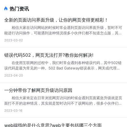
热门资讯
全新的页面访问界面升级，让你的网页变得更精彩！
相信大家在访问网站的时候时常会遇到页面访问界面升级，暂时不可
能进行访问操作，可能遇到这种情况很多小伙伴们都不知道怎么版，其实
互联网网页在正常使用过程中是不会出现这种问题的。那么如果遇到页面
2023-03-02
访问界面升级怎么办?页面访问界面升级通知怎么设置?接下来就跟小编一
起来详细了解下吧! 页面访问界面升级怎么办 所谓的网页升级访
问页面，就是用户们正在访问的网页正在进行升级，暂时不可能进行访问
错误代码502，网页无法打开?教你如何解决!
等操作，一般来说互联网的网页使用过程中会出现各种问题的，网页建设
在使用互联网的过程中，我们时常会遇到各种错误代码，其中502错
者们会通过升级访问提升网页的流畅度，让大家后续访问过程中更加顺
误代码是最为常见的一种。502 Bad Gateway错误表示，网关或代理服
畅。这样上网就不会太卡了。 页面访问界面升级通知怎么设置出现页
务无法将请求发送到上游服务器。那么，错误代码502是什么意思?错误
2023-04-20
面访问升级通知中，可以首先打开这个永久访问页面，然后点击升级按
代码502怎么解决?接下来小编将为您一一解答。 一、什么是错误代
钮，点击升级以后，网络就会自动的升级的，如果手机不会自动升级的
码502 502 Bad Gateway错误是指代理或网关从上一个服务器接收
话，就点击手动升级，大概等五分钟之后它就会自动的升级了。重复多
到的响应无效或不完整。通常，这种情况发生在文件太大或处理速度太慢
一分钟带你了解网页升级访问原因
次，通过以上方式就可以打开需要访问的页面。 页面访问升级出
的高流量网站上。例如，当您访问一个具有高流量的网站时，您的请求将
错? 有几个情况会导致这个现象出现： 1.你的网速过慢，网页代
相信大家肯定在日常浏览网页访问的时候会遇到页面紧急升级就是页
被发送到它的代理服务器。如果代理服务器在尝试访问网站时无法从上游
码没有完全下载就运行了，导致不完整，当然就错误了。请刷新。 2.
面打不开的这种情况，其实就是暂时访问不了该网站的，很多小伙伴们搞
服务器获取完整的响应，则会生成502错误代码。 502错误代码通常
网页设计错误，导致部分代码不能执行。请下载最新的遨游浏览器。
不清楚网页升级访问是什么意思，也不知道网页升级访问原因?其实这种
2023-03-16
是由代理服务器、网关或负载均衡器等设备导致的，而不是由您的计算机
3.你的浏览器不兼容导致部分代码不能执行。请下载最新的遨游浏览
情况很常见，很多网站当前的性能以及功能不能满足用户访问需求的时
或网络连接引起的。这意味着您只能为自己的网络连接做些有限的调整，
器。 4.你的IE浏览器缓存出错，请右键点击桌面IE浏览器，选择属
候，网站就会进行升级来满足访问者。那么为什么需要升级页面?具体跟
但无法修复网关响应错误。 二、错误代码502的可能原因 1、上
性，在常规页面里，点击删除文件这个按钮，选择全部删除，并且点击删
小编一起来详细了解下吧! 网页升级访问是什么意思? 所谓的网页
web端指的是什么意思?web主要包括哪三个方面