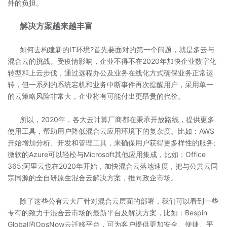
外的负担。
解决方案越来越丰富
如何去构建新的IT环境?首先要面对的第一个问题，就是多云与
混合云的挑战。受疫情影响，企业不得不在2020年加快企业数字化
转型和上云步伐，通过远程办公及业务在线化方式确保业务正常运
转，但一系列的系统宕机和业务中断事件再次提醒用户，采用单一
的云策略风险非常大，企业将有可能付出更昂贵的代价。
所以，2020年，各大云计算厂商都在秉承开放路线，提供更多
使用工具，帮助用户降低混合云应用环境下的复杂度。比如：AWS
开始增加分析、开发和管理工具，来确保用户获得更多样性的服务;
微软的Azure可以轻松与Microsoft其他应用集成，比如：Office
365;阿里云也在2020年开始，加快混合云落地速度，把与公共云同
宗同源的全自研原生混合云解决方案，推向政企市场。
除了这些公有云大厂针对混合云层面的部署，我们可以看到一些
专有的致力于混合云市场的最新平台及解决方案，比如：Bespin
Global的OpsNow云迁移平台，可为客户提供更加安全、便捷、平