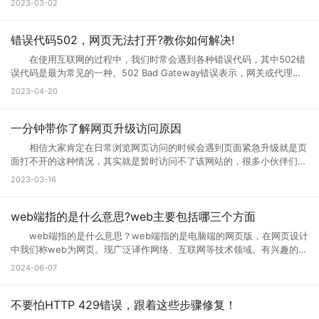
2023-03-02
访问界面升级怎么办?页面访问界面升级通知怎么设置?接下来就跟小编一
起来详细了解下吧! 页面访问界面升级怎么办 所谓的网页升级访
问页面，就是用户们正在访问的网页正在进行升级，暂时不可能进行访问
错误代码502，网页无法打开?教你如何解决!
等操作，一般来说互联网的网页使用过程中会出现各种问题的，网页建设
在使用互联网的过程中，我们时常会遇到各种错误代码，其中502错
者们会通过升级访问提升网页的流畅度，让大家后续访问过程中更加顺
误代码是最为常见的一种。502 Bad Gateway错误表示，网关或代理服
畅。这样上网就不会太卡了。 页面访问界面升级通知怎么设置出现页
务无法将请求发送到上游服务器。那么，错误代码502是什么意思?错误
2023-04-20
面访问升级通知中，可以首先打开这个永久访问页面，然后点击升级按
代码502怎么解决?接下来小编将为您一一解答。 一、什么是错误代
钮，点击升级以后，网络就会自动的升级的，如果手机不会自动升级的
码502 502 Bad Gateway错误是指代理或网关从上一个服务器接收
话，就点击手动升级，大概等五分钟之后它就会自动的升级了。重复多
到的响应无效或不完整。通常，这种情况发生在文件太大或处理速度太慢
一分钟带你了解网页升级访问原因
次，通过以上方式就可以打开需要访问的页面。 页面访问升级出
的高流量网站上。例如，当您访问一个具有高流量的网站时，您的请求将
错? 有几个情况会导致这个现象出现： 1.你的网速过慢，网页代
相信大家肯定在日常浏览网页访问的时候会遇到页面紧急升级就是页
被发送到它的代理服务器。如果代理服务器在尝试访问网站时无法从上游
码没有完全下载就运行了，导致不完整，当然就错误了。请刷新。 2.
面打不开的这种情况，其实就是暂时访问不了该网站的，很多小伙伴们搞
服务器获取完整的响应，则会生成502错误代码。 502错误代码通常
网页设计错误，导致部分代码不能执行。请下载最新的遨游浏览器。
不清楚网页升级访问是什么意思，也不知道网页升级访问原因?其实这种
2023-03-16
是由代理服务器、网关或负载均衡器等设备导致的，而不是由您的计算机
3.你的浏览器不兼容导致部分代码不能执行。请下载最新的遨游浏览
情况很常见，很多网站当前的性能以及功能不能满足用户访问需求的时
或网络连接引起的。这意味着您只能为自己的网络连接做些有限的调整，
器。 4.你的IE浏览器缓存出错，请右键点击桌面IE浏览器，选择属
候，网站就会进行升级来满足访问者。那么为什么需要升级页面?具体跟
但无法修复网关响应错误。 二、错误代码502的可能原因 1、上
性，在常规页面里，点击删除文件这个按钮，选择全部删除，并且点击删
小编一起来详细了解下吧! 网页升级访问是什么意思? 所谓的网页
web端指的是什么意思?web主要包括哪三个方面
游服务器返回的响应无效或不完整 当请求通过代理服务器到达上游服
除cookies按钮。 5.网站服务器访问量太大，导致服务器超负载，部
升级访问，就是用户们正在访问的网页正在进行升级，暂时不可能进行访
务器时，服务器有时会出现响应故障。这可能是因为服务器正在忙于处理
web端指的是什么意思？web端指的是电脑端的网页版，在网页设计
分代码没有完全下载就提示浏览器完毕，导致错误。 你可以多刷新，或
问等操作，一般来说互联网的网页使用过程中会出现各种问题的，网页建
请求，或者因为出现其他问题造成了响应不完整。如果代理服务器无法从
中我们称web为网页。现广泛译作网络、互联网等技术领域。有兴趣的小
者换一个网速比较好的时候访问(前提是这个网站是个大网站，不会出现
设者们会通过升级访问提升网页的流畅度，让大家后续访问过程中更加顺
上游服务器获取完整的响应，则表现为502错误代码。 2、代理服务
伙伴赶紧跟着小编一起学习下。 web端指的是什么意思？ “Web
问题2) 6.qq空间目前在升级5.0版本，会出现一点小问题..请不用担
2024-06-07
畅。 网页升级访问升级原因 1、 每个网站的站长都是希望把自己
器或网关故障 当请求到达代理服务器或网关时，如果设备发生故障或
端”指的是通过Web浏览器访问和使用的应用程序或服务。在计算机和互
心，到10月份更新完毕后,所有问题都会解决的。 以上就是遇到页面
的网站做大做强的，当网站的流量高了以后网站的后台服务器可能无法接
未正确配置，则会导致出现502错误。如果代理服务器或网关未得到正确
联网领域，”Web”指的是互联网上的网页和Web应用程序。Web端可以是
访问界面升级怎么办的全部内容，其实当网站停止访问的话，不一定及时
纳大量的网友访问，这时候就需要升级网站了，升级以接纳更多的网友访
配置，将无法正常地从上游服务器获取响应。 3、网络连接问题
各种类型的应用程序或服务，包括网页应用、在线商店、社交媒体平台、
不要怕HTTP 429错误，跟着这些步骤修复！
网站问题，也有可能只是网站正在升级，升级也是为了更好的保证用户访
问网站。 2、 网站营运一段时间后，由于网络技术的发展以及网络服
本地计算机与服务器之间的网络连接是错误代码502的常见原因之一。如
电子邮件客户端等。 这些应用程序或服务通过Web浏览器（如