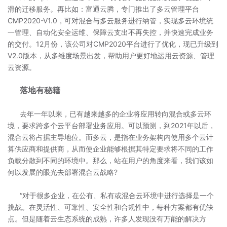
滑的迁移服务。再比如：富通云腾，专门推出了多云管理平台
CMP2020-V1.0，可对混合与多云服务进行纳管，实现多云环境统
一管理、自动化安全运维、保障云支出不再失控，并快速完成业务
的交付。12月份，该公司对CMP2020平台进行了优化，现已升级到
V2.0版本，从多维度场景出发，帮助用户更好地运用云资源、管理
云资源。
落地有秘籍
去年一年以来，已有越来越多的企业将应用转向混合或多云环
境，要求跨多个云平台部署业务应用。可以预测，到2021年以后，
混合云将占据主导地位。而多云，是指在业务架构内使用多个云计
算供应商和提供商，从而使企业能够根据其特定要求将不同的工作
负载分散到不同的环境中。那么，站在用户的角度来看，我们该如
何以发展的眼光去部署混合云战略?
“对于很多企业，在公有、私有或混合云环境中进行选择是一个
挑战。在灵活性、可靠性、安全性和合规性中，每种方案都有优缺
点。但是随着云生态系统的成熟，许多人发现没有万能的解决方