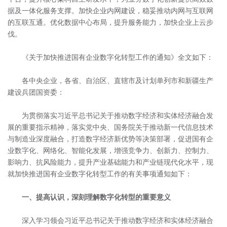
据及一体化服务支撑。加快企业内网建设，稳妥推动内网与互联网
的互联互通。优化数据中心布局，提升服务能力，加快企业上云步
伐。
《关于加快推进国有企业数字化转型工作的通知》全文如下：
各中央企业，各省、自治区、直辖市及计划单列市和新疆生产
建设兵团国资委：
为贯彻落实习近平总书记关于推动数字经济和实体经济融合发
展的重要指示精神，落实党中央、国务院关于推动新一代信息技术
与制造业深度融合，打造数字经济新优势等决策部署，促进国有企
业数字化、网络化、智能化发展，增强竞争力、创新力、控制力、
影响力、抗风险能力，提升产业基础能力和产业链现代化水平，现
就加快推进国有企业数字化转型工作的有关事项通知如下：
一、提高认识，深刻理解数字化转型的重要意义
深入学习领会习近平总书记关于推动数字经济和实体经济融合