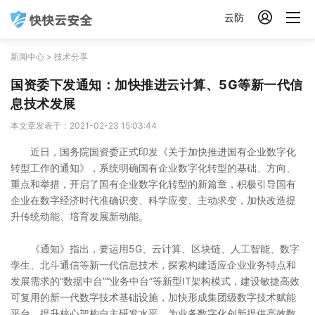

云防
新闻中心
>
技术分享
国资委下发通知：加快推进云计算、5G等新一代信
息技术发展
本文章发表于：2021-02-23 15:03:44
近日，国务院国资委正式印发《关于加快推进国有企业数字化
转型工作的通知》，系统明确国有企业数字化转型的基础、方向、
重点和举措，开启了国有企业数字化转型的新篇章，积极引导国有
企业在数字经济时代准确识变、科学应变、主动求变，加快改造提
升传统动能、培育发展新动能。
《通知》指出，要运用5G、云计算、区块链、人工智能、数字
孪生、北斗通信等新一代信息技术，探索构建适应企业业务特点和
发展需求的“数据中台”“业务中台”等新型IT架构模式，建设敏捷高效
可复用的新一代数字技术基础设施，加快形成集团级数字技术赋能
平台，提升核心架构自主研发水平，为业务数字化创新提供高效数