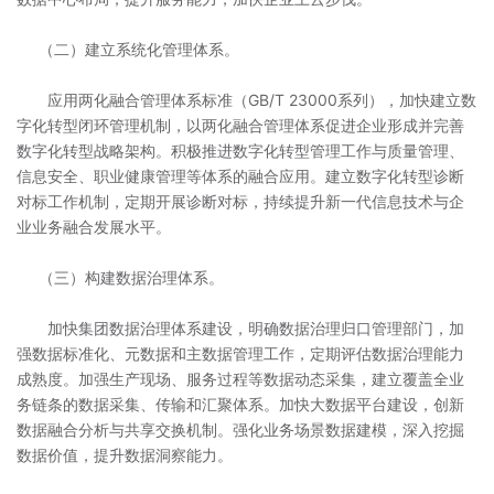
（二）建立系统化管理体系。
应用两化融合管理体系标准（GB/T 23000系列），加快建立数
字化转型闭环管理机制，以两化融合管理体系促进企业形成并完善
数字化转型战略架构。积极推进数字化转型管理工作与质量管理、
信息安全、职业健康管理等体系的融合应用。建立数字化转型诊断
对标工作机制，定期开展诊断对标，持续提升新一代信息技术与企
业业务融合发展水平。
（三）构建数据治理体系。
加快集团数据治理体系建设，明确数据治理归口管理部门，加
强数据标准化、元数据和主数据管理工作，定期评估数据治理能力
成熟度。加强生产现场、服务过程等数据动态采集，建立覆盖全业
务链条的数据采集、传输和汇聚体系。加快大数据平台建设，创新
数据融合分析与共享交换机制。强化业务场景数据建模，深入挖掘
数据价值，提升数据洞察能力。