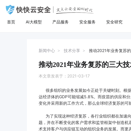
首页
AI大模型
产品服务
安全服务
安全研究
AI大模型
高防服务器
安全服务
关于快快
安全
计
AI聚合
量身定制场景化的服务器租用方案
漏洞扫描
了解快快
AI聚合平台为企业提供一站式的全球主流
主流服务器配置，可根据客户行业和业务
漏洞扫描，协助维护人员提前发现Web应
快快云安全（快快网络旗下安全品牌)
AI聚合
BGP服务器
漏洞扫描
关于快快
等保
弹
新闻中心
技术分享
推动2021年业务复苏
AI模型接入服务，通过统一的标准API接
特点，需求及预算，个性化定制服务器租
用系统中隐藏的漏洞，根据评估工具给出
以“Al+安全”为核心战略，定义云安全的Al
AI创作
UDP服务器
渗透测试
快推官
重大
A
口，企业与开发者无需繁琐对接，即可稳
用方案。其中，云服务器可根据客户业务
详尽的漏洞描述和修补方案，指导维护人
时代。公司总部位于厦门，旗下有深圳、
推动2021年业务复苏的三大
定、高性价比地灵活调用大模型，助力业
需求，提供各种环境的基础架构资源，从
员进行安全加固，防患于未然。
福州、济南、宁波等多个分公司，已服务
多线服务器
安全加固
举报中心
移动
安
务智能升级。
计算资源、存储资源网络资源到跨数据中
超过22万家客户，员工总数超500人，业
本文章发表于：2021-03-17
心的访问。
务遍及全国26个省市。
大带宽服务器
代码审计
加入我们
华
很多组织的业务发展如今正处于关键时刻。根据国际货
黑石裸金属服务器
腾
达经济体的GDP可能缩减5.8%。而疫苗的供应
变化并采用新的工作方式，那么全球经济复苏的可
为了实现这种经济复苏，各行业组织都在加速向
题，并在不断变化的客户需求和监管框架中创造机
术支持客户与供应链互动的组织业务的发展。而更