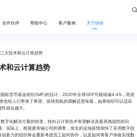

合作伙伴
帮助中心
客户案例
关于快快
方案
算
云管服务
业务安全
云安全
合规
性云服务器
上云咨询与实施
Edge SCDN（安全加速）
快卫士（终端安全）
的三大技术和云计算趋势
活动保障
云迁移
高防IP
WS轻量云（亚马逊）
长河 Web应用防火墙（W
技术和云计算趋势
应用安全
云运维
游戏盾（高防版）
全云服务器(企业级)
DDoS安全防护
游戏盾（SDK版）
为云BGP
数据库审计
币基金组织(IMF)的估计，2020年全球GDP可能缩减4.4%，而发
云加速盾（应用加速）
堡垒机
讯云BGP
和分发也给人们带来了希望。疫情危机的缓解还意味着，如果组织可以适应
能性就会越大。
快快盾（PC端游戏安全）
云防火墙
数字化解决方案的转变。转向云计算技术有望解决其最具挑战性的问
SSL证书
遇。实际上，根据麦肯锡公司的调查，发生的这场疫情加快了采用数字技
具创新力的组织将会重新考虑员工如何协作，以及如何将客户体验实现数