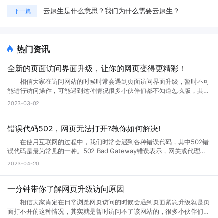
云原生是什么意思？我们为什么需要云原生？
下一篇
热门资讯
全新的页面访问界面升级，让你的网页变得更精彩！
相信大家在访问网站的时候时常会遇到页面访问界面升级，暂时不可
能进行访问操作，可能遇到这种情况很多小伙伴们都不知道怎么版，其实
互联网网页在正常使用过程中是不会出现这种问题的。那么如果遇到页面
2023-03-02
访问界面升级怎么办?页面访问界面升级通知怎么设置?接下来就跟小编一
起来详细了解下吧! 页面访问界面升级怎么办 所谓的网页升级访
问页面，就是用户们正在访问的网页正在进行升级，暂时不可能进行访问
错误代码502，网页无法打开?教你如何解决!
等操作，一般来说互联网的网页使用过程中会出现各种问题的，网页建设
在使用互联网的过程中，我们时常会遇到各种错误代码，其中502错
者们会通过升级访问提升网页的流畅度，让大家后续访问过程中更加顺
误代码是最为常见的一种。502 Bad Gateway错误表示，网关或代理服
畅。这样上网就不会太卡了。 页面访问界面升级通知怎么设置出现页
务无法将请求发送到上游服务器。那么，错误代码502是什么意思?错误
2023-04-20
面访问升级通知中，可以首先打开这个永久访问页面，然后点击升级按
代码502怎么解决?接下来小编将为您一一解答。 一、什么是错误代
钮，点击升级以后，网络就会自动的升级的，如果手机不会自动升级的
码502 502 Bad Gateway错误是指代理或网关从上一个服务器接收
话，就点击手动升级，大概等五分钟之后它就会自动的升级了。重复多
到的响应无效或不完整。通常，这种情况发生在文件太大或处理速度太慢
一分钟带你了解网页升级访问原因
次，通过以上方式就可以打开需要访问的页面。 页面访问升级出
的高流量网站上。例如，当您访问一个具有高流量的网站时，您的请求将
错? 有几个情况会导致这个现象出现： 1.你的网速过慢，网页代
相信大家肯定在日常浏览网页访问的时候会遇到页面紧急升级就是页
被发送到它的代理服务器。如果代理服务器在尝试访问网站时无法从上游
码没有完全下载就运行了，导致不完整，当然就错误了。请刷新。 2.
面打不开的这种情况，其实就是暂时访问不了该网站的，很多小伙伴们搞
服务器获取完整的响应，则会生成502错误代码。 502错误代码通常