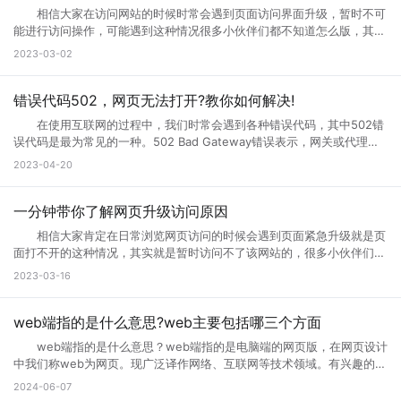
相信大家在访问网站的时候时常会遇到页面访问界面升级，暂时不可
能进行访问操作，可能遇到这种情况很多小伙伴们都不知道怎么版，其实
互联网网页在正常使用过程中是不会出现这种问题的。那么如果遇到页面
2023-03-02
访问界面升级怎么办?页面访问界面升级通知怎么设置?接下来就跟小编一
起来详细了解下吧! 页面访问界面升级怎么办 所谓的网页升级访
问页面，就是用户们正在访问的网页正在进行升级，暂时不可能进行访问
错误代码502，网页无法打开?教你如何解决!
等操作，一般来说互联网的网页使用过程中会出现各种问题的，网页建设
在使用互联网的过程中，我们时常会遇到各种错误代码，其中502错
者们会通过升级访问提升网页的流畅度，让大家后续访问过程中更加顺
误代码是最为常见的一种。502 Bad Gateway错误表示，网关或代理服
畅。这样上网就不会太卡了。 页面访问界面升级通知怎么设置出现页
务无法将请求发送到上游服务器。那么，错误代码502是什么意思?错误
2023-04-20
面访问升级通知中，可以首先打开这个永久访问页面，然后点击升级按
代码502怎么解决?接下来小编将为您一一解答。 一、什么是错误代
钮，点击升级以后，网络就会自动的升级的，如果手机不会自动升级的
码502 502 Bad Gateway错误是指代理或网关从上一个服务器接收
话，就点击手动升级，大概等五分钟之后它就会自动的升级了。重复多
到的响应无效或不完整。通常，这种情况发生在文件太大或处理速度太慢
一分钟带你了解网页升级访问原因
次，通过以上方式就可以打开需要访问的页面。 页面访问升级出
的高流量网站上。例如，当您访问一个具有高流量的网站时，您的请求将
错? 有几个情况会导致这个现象出现： 1.你的网速过慢，网页代
相信大家肯定在日常浏览网页访问的时候会遇到页面紧急升级就是页
被发送到它的代理服务器。如果代理服务器在尝试访问网站时无法从上游
码没有完全下载就运行了，导致不完整，当然就错误了。请刷新。 2.
面打不开的这种情况，其实就是暂时访问不了该网站的，很多小伙伴们搞
服务器获取完整的响应，则会生成502错误代码。 502错误代码通常
网页设计错误，导致部分代码不能执行。请下载最新的遨游浏览器。
不清楚网页升级访问是什么意思，也不知道网页升级访问原因?其实这种
2023-03-16
是由代理服务器、网关或负载均衡器等设备导致的，而不是由您的计算机
3.你的浏览器不兼容导致部分代码不能执行。请下载最新的遨游浏览
情况很常见，很多网站当前的性能以及功能不能满足用户访问需求的时
或网络连接引起的。这意味着您只能为自己的网络连接做些有限的调整，
器。 4.你的IE浏览器缓存出错，请右键点击桌面IE浏览器，选择属
候，网站就会进行升级来满足访问者。那么为什么需要升级页面?具体跟
但无法修复网关响应错误。 二、错误代码502的可能原因 1、上
性，在常规页面里，点击删除文件这个按钮，选择全部删除，并且点击删
小编一起来详细了解下吧! 网页升级访问是什么意思? 所谓的网页
web端指的是什么意思?web主要包括哪三个方面
游服务器返回的响应无效或不完整 当请求通过代理服务器到达上游服
除cookies按钮。 5.网站服务器访问量太大，导致服务器超负载，部
升级访问，就是用户们正在访问的网页正在进行升级，暂时不可能进行访
务器时，服务器有时会出现响应故障。这可能是因为服务器正在忙于处理
web端指的是什么意思？web端指的是电脑端的网页版，在网页设计
分代码没有完全下载就提示浏览器完毕，导致错误。 你可以多刷新，或
问等操作，一般来说互联网的网页使用过程中会出现各种问题的，网页建
请求，或者因为出现其他问题造成了响应不完整。如果代理服务器无法从
中我们称web为网页。现广泛译作网络、互联网等技术领域。有兴趣的小
者换一个网速比较好的时候访问(前提是这个网站是个大网站，不会出现
设者们会通过升级访问提升网页的流畅度，让大家后续访问过程中更加顺
上游服务器获取完整的响应，则表现为502错误代码。 2、代理服务
伙伴赶紧跟着小编一起学习下。 web端指的是什么意思？ “Web
问题2) 6.qq空间目前在升级5.0版本，会出现一点小问题..请不用担
2024-06-07
畅。 网页升级访问升级原因 1、 每个网站的站长都是希望把自己
器或网关故障 当请求到达代理服务器或网关时，如果设备发生故障或
端”指的是通过Web浏览器访问和使用的应用程序或服务。在计算机和互