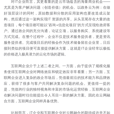
对IT企业而言，其更看重的是云市场蕴含的海量商业机会——
尤其是为客户解决问题（创造价值）的机会。以政务云为例：在做
好顶层设计的同时，原始数据和分散的应用架构也要改造成云架
构，然后通过这一架构实现IT 资源的共享。从头至尾存在大量的改
造项目，每个项目都可能以“咨询+信息化项目”的方式呈现给政府客
户。通过政企间的充分沟通，论证立项，以服务购买、系统建设等
方式完成。在整个过程中，企业不仅是技术服务提供者，更是资讯
服务提供者。完成项目后的经验会作为技术储备留在企业里，日后
接到类似的项目便可直接提供解决方案，这就是IT企业经常以极低
的价格进入极具潜力的云化市场的逻辑。
互联网企业介于上述二者之间。一方面，由于提供了规模化服
务使得互联网企业对网络效应和锁定效应非常看重；另一方面，互
联网企业进入复杂的政企市场后，凭借最前沿的技术能力和品牌效
应，获得了很多与客户共同解决复杂问题的机会。更值得一提的
是，凭借跨行业的独特视角和丰富的市场化运营经验，互联网企业
在解决问题时往往能提出令人耳目一新的解决方案。因此在云网融
合方面，互联网企业同样具备优势。
比较而言，IT企业和互联网企业对云网融合的期待或许并不如