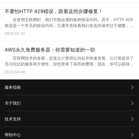
心，到10月份更新完毕后,所有问题都会解决的。 以上就是遇到页面
的网站做大做强的，当网站的流量高了以后网站的后台服务器可能无法接
未正确配置，则会导致出现502错误。如果代理服务器或网关未得到正确
联网领域，”Web”指的是互联网上的网页和Web应用程序。Web端可以是
访问界面升级怎么办的全部内容，其实当网站停止访问的话，不一定及时
纳大量的网友访问，这时候就需要升级网站了，升级以接纳更多的网友访
配置，将无法正常地从上游服务器获取响应。 3、网络连接问题
各种类型的应用程序或服务，包括网页应用、在线商店、社交媒体平台、
不要怕HTTP 429错误，跟着这些步骤修复！
网站问题，也有可能只是网站正在升级，升级也是为了更好的保证用户访
问网站。 2、 网站营运一段时间后，由于网络技术的发展以及网络服
本地计算机与服务器之间的网络连接是错误代码502的常见原因之一。如
电子邮件客户端等。 这些应用程序或服务通过Web浏览器（如
问以及使用体验。当然也是为了安全性能，服务器软件功能会随着版本的
务器环境的改变，原网页可能出现兼容性、功能与用户体验上的缺陷，为
在使用互联网时，我们可能会遇到各种错误代码。其中，HTTP 429
果您的互联网连接出现问题或受到网络中断的干扰，则可能导致您的请求
Google Chrome、Mozilla Firefox、Microsoft Edge等）在用户的计算
更新而提升。当现有的网站功能不能满足访问需求的时候也会及时升级提
了更长远的发展就需要升级访问页面了。 3、 现在的网络发展很快，
错误是一个常见的错误代码，它通常意味着我们发送的请求过于频繁，服
无法成功连接到代理服务器或网关，这会导致错误代码502的出现。
机或移动设备上运行。Web端的优势之一是它的跨平台性，因为用户只需
升体验。
网站的设计与服务器安全的水平可能还停留在比较老的水平，页面的升级
务器无法响应。那么你知道什么是HTTP 429错误?HTTP 429错误如何修
三、如何解决错误代码502 1、刷新页面 首先尝试刷新网页。因
2023-05-22
要一个支持Web浏览器的设备即可访问和使用。 这意味着无论是在桌
就能完善这些方面的缺陷。 为什么需要升级页面： 1、 升级页面
复它?接下来就让小编来跟大家详细介绍一下吧! 一、什么是HTTP
为502错误代码可能是由临时问题引起的，例如超载的服务器或墙壁上的
面电脑、笔记本电脑、平板电脑还是智能手机上，只需打开浏览器并输入
对于网站优化：网站进行META标记优化,W3C标准优化,搜索引擎优化等
429错误? HTTP 429错误是指服务器拒绝响应客户端的请求，因为客
阻止。因此，刷新页面可能会解决问题。 2、检查网络连接 检查
相应的Web地址，用户即可访问Web应用程序或服务。 相比于传统的
合理优化操作，使网站在页面的布局、结构与内容方面都对用户与搜索引
户端发送的请求次数过于频繁。这种错误通常发生在需要进行频繁请求的
AWS永久免费服务器：你需要知道的一切
您的网络连接是否正常。您可以尝试与其他网站进行通信，以确定问题是
本地应用程序，Web端的应用程序不需要在用户设备上安装，而是通过互
擎更加的友好，提升用户体验与搜索引擎对网站的认可。 2、 对于网
应用程序中，例如网站爬虫、API调用等。 在HTTP请求中，服务器会
否出现在本地网络连接中。如果您的其他网站可以工作，但一个特定的网
联网直接提供服务。这使得Web端应用程序的更新和维护更加方便，用户
互联网技术的发展，促使云计算得以兴起并快速发展。云计算提供了
站的安全与维护：页面安全方面的升级能有效的防止黑客入侵，造成网站
返回一个状态码，用于表示请求的结果。HTTP 429错误对应的状态码是
站不起作用，那么很可能是这个网站出现了502错误。 3、清除浏览
可以享受到实时的功能更新和改进。 web主要包括哪三个方面？
无与伦比的服务和方便性，却也带来了高昂的费用。现在，你可以获得一
破坏，数据损坏，商业机密泄露，客户资料丢失等损失;页面升级对于内
429。当客户端发送的请求超过服务器限制时，服务器就会返回这个状态
器缓存 清除浏览器缓存还可能有助于解决502错误。浏览器的缓存可
Web主要包括三个方面，分别是结构（Structure）、表现
些AWS永久免费服务器，使你能够在开发和测试新的应用程序时节省不少
容更新调整，网页X信息清理，网络速度提升等网站维护操作;定期检查企
2023-04-08
码。 二、为什么会出现HTTP 429错误? HTTP 429错误通常是由
能是旧数据的源，这可能会使代理服务器或网关出现错误。 4、暂时
（Presentation）和行为（Behavior）。这三个方面共同构成了Web的
成本。本文将告诉你AWS永久免费服务器有哪些，以及如何充分利用它的
业网络和计算机工作状态，降低系统故障率;网站系统遭遇突发严重故障
以下原因造成的： 1. 请求过于频繁：当客户端发送的请求过于频繁
使用其他网络连接 尝试切换到其他网络连接，例如在使用Wi-Fi时尝
基本框架，涵盖了从网页的构建到用户与网页交互的整个过程。 结
免费资源。 AWS永久免费服务器提供哪些服务? AWS(Amazon
而导致网络系统崩溃后，在最短的时间内进行恢复;在重要的文件资料、
时，服务器无法处理这么多请求，就会返回HTTP 429错误。 2. 服务
试使用移动数据。通过使用其他网络连接，您可以确定是否存在网络连接
构：指的是网页的骨架，即HTML代码，它定义了网页的基本结构和内
服务指南
Web Services)是亚马逊提供的一种基于云平台的服务。AWS永久免费计
数据被误删或遭病毒感染、黑客破坏后，通过技术手段尽力抢救，争取恢
器限制：有些服务器为了防止恶意攻击，会设置一些限制，例如每秒钟只
问题。 5、联系网站管理员 如果以上方法都尝试过了，但仍然出
容。HTML通过标签来组织网页的元素，如导航栏、正文内容等，这些标
划提供高端计算、存储和数据库服务。下面列出了十种免费使用的AWS服
复。 以上就是关于页面升级访问的原因以及解决方法全部内容，其实
允许发送一定数量的请求。如果客户端发送的请求超过了这个限制，服务
现502错误代码，并且您确信问题不是出在您的本地网络连接中，则可能
签帮助浏览器理解网页的布局和内容。 表现：涉及网页的视觉呈现，
务： 1. Amazon Elastic Compute Cloud (EC2)：EC2是AWS的核心
汇款信息
很多网站都是需要升级优化的，为了的就是可以满足各种用户的需求，也
器就会返回HTTP 429错误。 3. 网络不稳定：如果网络不稳定，客户
关于我们
需要联系网站管理员寻求帮助。他们可以告诉您更多关于错误代码502的
即CSS（级联样式表）的使用。CSS用于控制网页的布局、颜色、字体等
计算服务。免费计划提供750个小时的EC2实例。 2. Amazon S3：
是提升网站用户体验的一种方法，当然很多网站想要留住更多用户就需要
端发送的请求可能会丢失或延迟，导致服务器无法正常响应请求。
信息，并提供解决方法。 在互联网时代，我们经常会遇到502错误代
视觉效果，使网页看起来更加美观和吸引人。 行为：指的是网页与用
在AWS上创建和管理存储桶，对于不超过5GB的数据存储和处理是免费
购买流程
对网站不断进行页面访问升级，这样才能有利于网站的发展，特别是当服
三、如何修复HTTP 429错误? 如果遇到HTTP 429错误，我们可以采
码。这意味着请求未能正确连接到上游服务器，通常是由代理服务器、网
公司介绍
户交互的方式，即JavaScript的使用。JavaScript是一种脚本语言，它允
的。 3. AWS Lambda：以事件驱动的方式在云中运行代码，免费计
技术支持
务器无法接纳新用户访问的时候，更需要及时进行页面访问升级，希望本
取以下一些方法来修复： 1. 增加请求间隔时间：当客户端发送的请求
关或网络连接问题引起的。为了解决这个问题，我们可以尝试刷新网页、
服务条款
许网页对用户的操作做出响应，如点击按钮、滚动页面等，从而提供更加
划提供每月100万个AWS Lambda请求和每月400,000 GB秒的计
文可以帮助到大家。
过于频繁时，可以增加请求间隔时间，减少请求的数量。 2. 减少请
举报中心
检查网络连接、清除浏览器缓存、暂时使用其他网络连接或联系网站管理
丰富的交互体验。 这三个方面相互依赖，共同决定了Web的外观、功
算。 4. Amazon DynamoDB：AWS的高性能NoSQL数据存储，免费
求次数：如果客户端发送的请求超过了服务器限制，可以减少请求的数
网站备案
员。希望本文能帮助您了解并解决错误代码502问题。
能和用户体验。 web端指的是什么意思？看完文章就能清楚知道了，
计划提供每月25个WCU和25个RCU。 5. Amazon Glacier：用于非
帮助中心
量，以满足服务器的限制要求。 3. 检查API调用的频率：如果HTTP
隐私声明