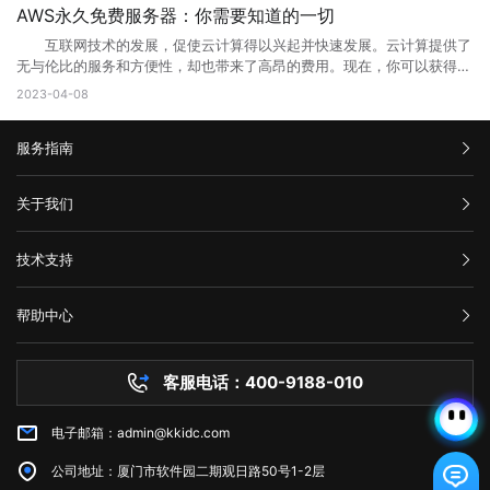
阻止。因此，刷新页面可能会解决问题。 2、检查网络连接 检查
相应的Web地址，用户即可访问Web应用程序或服务。 相比于传统的
合理优化操作，使网站在页面的布局、结构与内容方面都对用户与搜索引
户端发送的请求次数过于频繁。这种错误通常发生在需要进行频繁请求的
AWS永久免费服务器：你需要知道的一切
您的网络连接是否正常。您可以尝试与其他网站进行通信，以确定问题是
本地应用程序，Web端的应用程序不需要在用户设备上安装，而是通过互
擎更加的友好，提升用户体验与搜索引擎对网站的认可。 2、 对于网
应用程序中，例如网站爬虫、API调用等。 在HTTP请求中，服务器会
否出现在本地网络连接中。如果您的其他网站可以工作，但一个特定的网
联网直接提供服务。这使得Web端应用程序的更新和维护更加方便，用户
互联网技术的发展，促使云计算得以兴起并快速发展。云计算提供了
站的安全与维护：页面安全方面的升级能有效的防止黑客入侵，造成网站
返回一个状态码，用于表示请求的结果。HTTP 429错误对应的状态码是
站不起作用，那么很可能是这个网站出现了502错误。 3、清除浏览
可以享受到实时的功能更新和改进。 web主要包括哪三个方面？
无与伦比的服务和方便性，却也带来了高昂的费用。现在，你可以获得一
破坏，数据损坏，商业机密泄露，客户资料丢失等损失;页面升级对于内
429。当客户端发送的请求超过服务器限制时，服务器就会返回这个状态
器缓存 清除浏览器缓存还可能有助于解决502错误。浏览器的缓存可
Web主要包括三个方面，分别是结构（Structure）、表现
些AWS永久免费服务器，使你能够在开发和测试新的应用程序时节省不少
容更新调整，网页X信息清理，网络速度提升等网站维护操作;定期检查企
2023-04-08
码。 二、为什么会出现HTTP 429错误? HTTP 429错误通常是由
能是旧数据的源，这可能会使代理服务器或网关出现错误。 4、暂时
（Presentation）和行为（Behavior）。这三个方面共同构成了Web的
成本。本文将告诉你AWS永久免费服务器有哪些，以及如何充分利用它的
业网络和计算机工作状态，降低系统故障率;网站系统遭遇突发严重故障
以下原因造成的： 1. 请求过于频繁：当客户端发送的请求过于频繁
使用其他网络连接 尝试切换到其他网络连接，例如在使用Wi-Fi时尝
基本框架，涵盖了从网页的构建到用户与网页交互的整个过程。 结
免费资源。 AWS永久免费服务器提供哪些服务? AWS(Amazon
而导致网络系统崩溃后，在最短的时间内进行恢复;在重要的文件资料、
时，服务器无法处理这么多请求，就会返回HTTP 429错误。 2. 服务
试使用移动数据。通过使用其他网络连接，您可以确定是否存在网络连接
构：指的是网页的骨架，即HTML代码，它定义了网页的基本结构和内
服务指南
Web Services)是亚马逊提供的一种基于云平台的服务。AWS永久免费计
数据被误删或遭病毒感染、黑客破坏后，通过技术手段尽力抢救，争取恢
器限制：有些服务器为了防止恶意攻击，会设置一些限制，例如每秒钟只
问题。 5、联系网站管理员 如果以上方法都尝试过了，但仍然出
容。HTML通过标签来组织网页的元素，如导航栏、正文内容等，这些标
划提供高端计算、存储和数据库服务。下面列出了十种免费使用的AWS服
复。 以上就是关于页面升级访问的原因以及解决方法全部内容，其实
允许发送一定数量的请求。如果客户端发送的请求超过了这个限制，服务
现502错误代码，并且您确信问题不是出在您的本地网络连接中，则可能
签帮助浏览器理解网页的布局和内容。 表现：涉及网页的视觉呈现，
务： 1. Amazon Elastic Compute Cloud (EC2)：EC2是AWS的核心
汇款信息
很多网站都是需要升级优化的，为了的就是可以满足各种用户的需求，也
器就会返回HTTP 429错误。 3. 网络不稳定：如果网络不稳定，客户
关于我们
需要联系网站管理员寻求帮助。他们可以告诉您更多关于错误代码502的
即CSS（级联样式表）的使用。CSS用于控制网页的布局、颜色、字体等
计算服务。免费计划提供750个小时的EC2实例。 2. Amazon S3：
是提升网站用户体验的一种方法，当然很多网站想要留住更多用户就需要
端发送的请求可能会丢失或延迟，导致服务器无法正常响应请求。
信息，并提供解决方法。 在互联网时代，我们经常会遇到502错误代
视觉效果，使网页看起来更加美观和吸引人。 行为：指的是网页与用
在AWS上创建和管理存储桶，对于不超过5GB的数据存储和处理是免费
购买流程
对网站不断进行页面访问升级，这样才能有利于网站的发展，特别是当服
三、如何修复HTTP 429错误? 如果遇到HTTP 429错误，我们可以采
码。这意味着请求未能正确连接到上游服务器，通常是由代理服务器、网
公司介绍
户交互的方式，即JavaScript的使用。JavaScript是一种脚本语言，它允
的。 3. AWS Lambda：以事件驱动的方式在云中运行代码，免费计
技术支持
务器无法接纳新用户访问的时候，更需要及时进行页面访问升级，希望本
取以下一些方法来修复： 1. 增加请求间隔时间：当客户端发送的请求
关或网络连接问题引起的。为了解决这个问题，我们可以尝试刷新网页、
服务条款
许网页对用户的操作做出响应，如点击按钮、滚动页面等，从而提供更加
划提供每月100万个AWS Lambda请求和每月400,000 GB秒的计
文可以帮助到大家。
过于频繁时，可以增加请求间隔时间，减少请求的数量。 2. 减少请
举报中心
检查网络连接、清除浏览器缓存、暂时使用其他网络连接或联系网站管理
丰富的交互体验。 这三个方面相互依赖，共同决定了Web的外观、功
算。 4. Amazon DynamoDB：AWS的高性能NoSQL数据存储，免费
求次数：如果客户端发送的请求超过了服务器限制，可以减少请求的数
网站备案
员。希望本文能帮助您了解并解决错误代码502问题。
能和用户体验。 web端指的是什么意思？看完文章就能清楚知道了，
计划提供每月25个WCU和25个RCU。 5. Amazon Glacier：用于非
帮助中心
量，以满足服务器的限制要求。 3. 检查API调用的频率：如果HTTP
隐私声明
web的本意是蜘蛛网和网的意思，在拍改网页设计中我们称为网页的意
常少访问数据的低成本归档存储服务，在AWS中，小于3GB的数据存储是
技术文档
429错误发生在API调用中，我们可以检查API调用的频率，是否超出了
思。现广泛译作网络、互联网等技术领域。
免费的。 6. Amazon CloudFront：AWS的全球内容分发网络
服务器问题
API提供商的限制。 4. 检查网络连接：如果HTTP 429错误是由网络
(CDN)，免费计划为每个月50GB的数据传输提供免费流量。 7.
客服电话：400-9188-010
白名单保护
不稳定引起的，我们可以检查网络连接是否正常，是否存在延迟或丢包现
Amazon Machine Learning：一种基于云的机器学习服务，在免费计划
常见问题
象。 5. 使用CDN服务：CDN即内容分发网络，可以缓存静态资源，
中提供每月10,000个批处理预测。 8. Amazon RDS：AWS的关系型
减少请求次数，提高请求速度和稳定性。 6. 联系服务器管理员：如
电子邮箱：admin@kkidc.com
市场资讯
数据库服务，免费计划实例持续使用750小时，每月获得20GB的备份存
果HTTP 429错误仍无法解决，我们可以联系服务器管理员，让其检查服
储和10万条I/O请求数。 9. Amazon SES：简单邮件服务，用于发送
务器设置是否存在问题。 HTTP 429错误通常是由请求过于频繁、服
公司地址：厦门市软件园二期观日路50号1-2层
和接收电子邮件，AWS SES在免费计划中提供每月62,000封电子邮件发