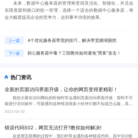
未来，数据中心服务器的管理将变得灵活化、智能化，并且会
实现资源和接口的统一管理，选择一个适合的数据中心服务器，将
会大幅度提高企业的竞争力，达到事半功倍的效果。
4个优化服务器带宽的技巧，解决带宽拥堵困扰
上一篇
担心服务器中毒？三招教你如何避免“黑客”攻击！
下一篇
热门资讯
全新的页面访问界面升级，让你的网页变得更精彩！
相信大家在访问网站的时候时常会遇到页面访问界面升级，暂时不可
能进行访问操作，可能遇到这种情况很多小伙伴们都不知道怎么版，其实
互联网网页在正常使用过程中是不会出现这种问题的。那么如果遇到页面
2023-03-02
访问界面升级怎么办?页面访问界面升级通知怎么设置?接下来就跟小编一
起来详细了解下吧! 页面访问界面升级怎么办 所谓的网页升级访
问页面，就是用户们正在访问的网页正在进行升级，暂时不可能进行访问
错误代码502，网页无法打开?教你如何解决!
等操作，一般来说互联网的网页使用过程中会出现各种问题的，网页建设
在使用互联网的过程中，我们时常会遇到各种错误代码，其中502错