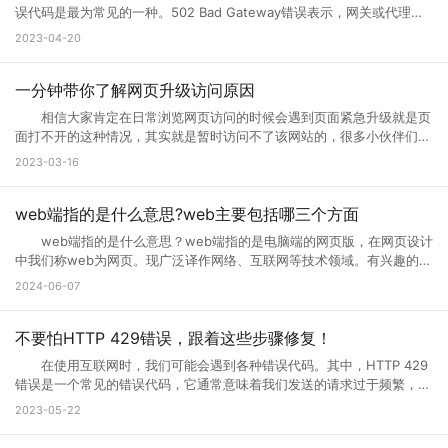
者们会通过升级访问提升网页的流畅度，让大家后续访问过程中更加顺
误代码是最为常见的一种。502 Bad Gateway错误表示，网关或代理服
畅。这样上网就不会太卡了。 页面访问界面升级通知怎么设置出现页
务无法将请求发送到上游服务器。那么，错误代码502是什么意思?错误
2023-04-20
面访问升级通知中，可以首先打开这个永久访问页面，然后点击升级按
代码502怎么解决?接下来小编将为您一一解答。 一、什么是错误代
钮，点击升级以后，网络就会自动的升级的，如果手机不会自动升级的
码502 502 Bad Gateway错误是指代理或网关从上一个服务器接收
话，就点击手动升级，大概等五分钟之后它就会自动的升级了。重复多
到的响应无效或不完整。通常，这种情况发生在文件太大或处理速度太慢
一分钟带你了解网页升级访问原因
次，通过以上方式就可以打开需要访问的页面。 页面访问升级出
的高流量网站上。例如，当您访问一个具有高流量的网站时，您的请求将
错? 有几个情况会导致这个现象出现： 1.你的网速过慢，网页代
相信大家肯定在日常浏览网页访问的时候会遇到页面紧急升级就是页
被发送到它的代理服务器。如果代理服务器在尝试访问网站时无法从上游
码没有完全下载就运行了，导致不完整，当然就错误了。请刷新。 2.
面打不开的这种情况，其实就是暂时访问不了该网站的，很多小伙伴们搞
服务器获取完整的响应，则会生成502错误代码。 502错误代码通常
网页设计错误，导致部分代码不能执行。请下载最新的遨游浏览器。
不清楚网页升级访问是什么意思，也不知道网页升级访问原因?其实这种
2023-03-16
是由代理服务器、网关或负载均衡器等设备导致的，而不是由您的计算机
3.你的浏览器不兼容导致部分代码不能执行。请下载最新的遨游浏览
情况很常见，很多网站当前的性能以及功能不能满足用户访问需求的时
或网络连接引起的。这意味着您只能为自己的网络连接做些有限的调整，
器。 4.你的IE浏览器缓存出错，请右键点击桌面IE浏览器，选择属
候，网站就会进行升级来满足访问者。那么为什么需要升级页面?具体跟
但无法修复网关响应错误。 二、错误代码502的可能原因 1、上
性，在常规页面里，点击删除文件这个按钮，选择全部删除，并且点击删
小编一起来详细了解下吧! 网页升级访问是什么意思? 所谓的网页
web端指的是什么意思?web主要包括哪三个方面
游服务器返回的响应无效或不完整 当请求通过代理服务器到达上游服
除cookies按钮。 5.网站服务器访问量太大，导致服务器超负载，部
升级访问，就是用户们正在访问的网页正在进行升级，暂时不可能进行访
务器时，服务器有时会出现响应故障。这可能是因为服务器正在忙于处理
web端指的是什么意思？web端指的是电脑端的网页版，在网页设计
分代码没有完全下载就提示浏览器完毕，导致错误。 你可以多刷新，或
问等操作，一般来说互联网的网页使用过程中会出现各种问题的，网页建
请求，或者因为出现其他问题造成了响应不完整。如果代理服务器无法从
中我们称web为网页。现广泛译作网络、互联网等技术领域。有兴趣的小
者换一个网速比较好的时候访问(前提是这个网站是个大网站，不会出现
设者们会通过升级访问提升网页的流畅度，让大家后续访问过程中更加顺
上游服务器获取完整的响应，则表现为502错误代码。 2、代理服务
伙伴赶紧跟着小编一起学习下。 web端指的是什么意思？ “Web
问题2) 6.qq空间目前在升级5.0版本，会出现一点小问题..请不用担
2024-06-07
畅。 网页升级访问升级原因 1、 每个网站的站长都是希望把自己
器或网关故障 当请求到达代理服务器或网关时，如果设备发生故障或
端”指的是通过Web浏览器访问和使用的应用程序或服务。在计算机和互
心，到10月份更新完毕后,所有问题都会解决的。 以上就是遇到页面
的网站做大做强的，当网站的流量高了以后网站的后台服务器可能无法接
未正确配置，则会导致出现502错误。如果代理服务器或网关未得到正确
联网领域，”Web”指的是互联网上的网页和Web应用程序。Web端可以是
访问界面升级怎么办的全部内容，其实当网站停止访问的话，不一定及时
纳大量的网友访问，这时候就需要升级网站了，升级以接纳更多的网友访
配置，将无法正常地从上游服务器获取响应。 3、网络连接问题
各种类型的应用程序或服务，包括网页应用、在线商店、社交媒体平台、
不要怕HTTP 429错误，跟着这些步骤修复！
网站问题，也有可能只是网站正在升级，升级也是为了更好的保证用户访
问网站。 2、 网站营运一段时间后，由于网络技术的发展以及网络服
本地计算机与服务器之间的网络连接是错误代码502的常见原因之一。如
电子邮件客户端等。 这些应用程序或服务通过Web浏览器（如
问以及使用体验。当然也是为了安全性能，服务器软件功能会随着版本的
务器环境的改变，原网页可能出现兼容性、功能与用户体验上的缺陷，为
在使用互联网时，我们可能会遇到各种错误代码。其中，HTTP 429
果您的互联网连接出现问题或受到网络中断的干扰，则可能导致您的请求
Google Chrome、Mozilla Firefox、Microsoft Edge等）在用户的计算
更新而提升。当现有的网站功能不能满足访问需求的时候也会及时升级提
了更长远的发展就需要升级访问页面了。 3、 现在的网络发展很快，
错误是一个常见的错误代码，它通常意味着我们发送的请求过于频繁，服
无法成功连接到代理服务器或网关，这会导致错误代码502的出现。
机或移动设备上运行。Web端的优势之一是它的跨平台性，因为用户只需
升体验。
网站的设计与服务器安全的水平可能还停留在比较老的水平，页面的升级
务器无法响应。那么你知道什么是HTTP 429错误?HTTP 429错误如何修
三、如何解决错误代码502 1、刷新页面 首先尝试刷新网页。因
2023-05-22
要一个支持Web浏览器的设备即可访问和使用。 这意味着无论是在桌
就能完善这些方面的缺陷。 为什么需要升级页面： 1、 升级页面
复它?接下来就让小编来跟大家详细介绍一下吧! 一、什么是HTTP
为502错误代码可能是由临时问题引起的，例如超载的服务器或墙壁上的
面电脑、笔记本电脑、平板电脑还是智能手机上，只需打开浏览器并输入
对于网站优化：网站进行META标记优化,W3C标准优化,搜索引擎优化等
429错误? HTTP 429错误是指服务器拒绝响应客户端的请求，因为客