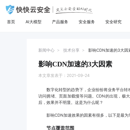
首页
AI大模型
产品服务
安全服务
安全研究
AI大模型
高防服务器
安全服务
关于快快
安全
计
AI聚合
量身定制场景化的服务器租用方案
漏洞扫描
了解快快
AI聚合平台为企业提供一站式的全球主流
主流服务器配置，可根据客户行业和业务
漏洞扫描，协助维护人员提前发现Web应
快快云安全（快快网络旗下安全品牌)
AI聚合
BGP服务器
漏洞扫描
关于快快
等保
弹
新闻中心
技术分享
影响CDN加速的3大因
AI模型接入服务，通过统一的标准API接
特点，需求及预算，个性化定制服务器租
用系统中隐藏的漏洞，根据评估工具给出
以“Al+安全”为核心战略，定义云安全的Al
AI创作
UDP服务器
渗透测试
快推官
重大
A
口，企业与开发者无需繁琐对接，即可稳
用方案。其中，云服务器可根据客户业务
详尽的漏洞描述和修补方案，指导维护人
时代。公司总部位于厦门，旗下有深圳、
影响CDN加速的3大因素
定、高性价比地灵活调用大模型，助力业
需求，提供各种环境的基础架构资源，从
员进行安全加固，防患于未然。
福州、济南、宁波等多个分公司，已服务
多线服务器
安全加固
举报中心
移动
安
务智能升级。
计算资源、存储资源网络资源到跨数据中
超过22万家客户，员工总数超500人，业
本文章发表于：2021-09-24
心的访问。
务遍及全国26个省市。
大带宽服务器
代码审计
加入我们
华
数字化转型的趋势下，企业纷纷将业务平台转
黑石裸金属服务器
腾
访问拥堵、页面加载慢等问题。CDN的出现，极
后，效果并不明显。这是为什么呢？
影响CDN加速效果的因素有很多，以下是最为
节点覆盖范围