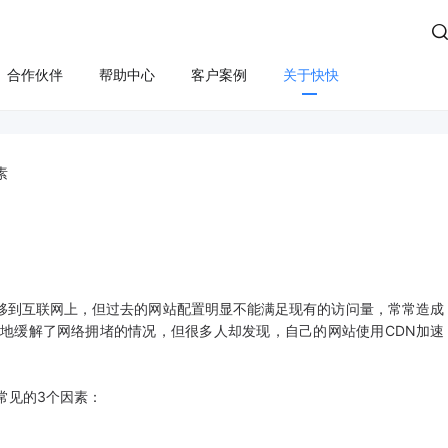

合作伙伴
帮助中心
客户案例
关于快快
方案
算
云管服务
业务安全
云安全
合规
性云服务器
上云咨询与实施
Edge SCDN（安全加速）
快卫士（终端安全）
素
活动保障
云迁移
高防IP
WS轻量云（亚马逊）
长河 Web应用防火墙（W
应用安全
云运维
游戏盾（高防版）
全云服务器(企业级)
DDoS安全防护
游戏盾（SDK版）
为云BGP
数据库审计
移到互联网上，但过去的网站配置明显不能满足现有的访问量，常常造成
云加速盾（应用加速）
堡垒机
讯云BGP
大地缓解了网络拥堵的情况，但很多人却发现，自己的网站使用CDN加速
快快盾（PC端游戏安全）
云防火墙
常见的3个因素：
SSL证书