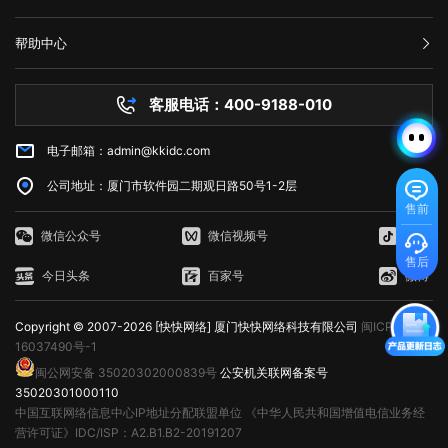
关或网络连接问题引起的。为了解决这个问题，我们可以尝试刷新网页、
服务条款
许网页对用户的操作做出响应，如点击按钮、滚动页面等，从而提供更加
划提供每月100万个AWS Lambda请求和每月400,000 GB秒的计
文可以帮助到大家。
过于频繁时，可以增加请求间隔时间，减少请求的数量。 2. 减少请
举报中心
检查网络连接、清除浏览器缓存、暂时使用其他网络连接或联系网站管理
丰富的交互体验。 这三个方面相互依赖，共同决定了Web的外观、功
算。 4. Amazon DynamoDB：AWS的高性能NoSQL数据存储，免费
求次数：如果客户端发送的请求超过了服务器限制，可以减少请求的数
网站备案
员。希望本文能帮助您了解并解决错误代码502问题。
能和用户体验。 web端指的是什么意思？看完文章就能清楚知道了，
计划提供每月25个WCU和25个RCU。 5. Amazon Glacier：用于非
帮助中心
量，以满足服务器的限制要求。 3. 检查API调用的频率：如果HTTP
隐私声明
web的本意是蜘蛛网和网的意思，在拍改网页设计中我们称为网页的意
常少访问数据的低成本归档存储服务，在AWS中，小于3GB的数据存储是
技术文档
429错误发生在API调用中，我们可以检查API调用的频率，是否超出了
思。现广泛译作网络、互联网等技术领域。
免费的。 6. Amazon CloudFront：AWS的全球内容分发网络
服务器问题
API提供商的限制。 4. 检查网络连接：如果HTTP 429错误是由网络
(CDN)，免费计划为每个月50GB的数据传输提供免费流量。 7.
客服电话：400-9188-010
白名单保护
不稳定引起的，我们可以检查网络连接是否正常，是否存在延迟或丢包现
Amazon Machine Learning：一种基于云的机器学习服务，在免费计划
常见问题
象。 5. 使用CDN服务：CDN即内容分发网络，可以缓存静态资源，
中提供每月10,000个批处理预测。 8. Amazon RDS：AWS的关系型
减少请求次数，提高请求速度和稳定性。 6. 联系服务器管理员：如
电子邮箱：admin@kkidc.com
市场资讯
数据库服务，免费计划实例持续使用750小时，每月获得20GB的备份存
果HTTP 429错误仍无法解决，我们可以联系服务器管理员，让其检查服
储和10万条I/O请求数。 9. Amazon SES：简单邮件服务，用于发送
务器设置是否存在问题。 HTTP 429错误通常是由请求过于频繁、服
公司地址：厦门市软件园二期观日路50号1-2层
和接收电子邮件，AWS SES在免费计划中提供每月62,000封电子邮件发
务器限制、网络不稳定等原因造成的。为了修复HTTP 429错误，我们可
售前
送。 10. Amazon CloudWatch：AWS的监控服务，AWS
以采取增加请求间隔时间、减少请求次数、检查API调用的频率、检查网
CloudWatch在免费计划中提供1个月内每个AWS账户$0.10的按需监
微信公众号
微信视频号
抖音
络连接、使用CDN服务等方法。如果以上方法无法解决HTTP 429错误，
控。 如何使用AWS永久免费服务器 AWS提供的免费计划通常是
我们可以联系服务器管理员，寻求帮助。
售后
给新用户或者想要尝试AWS零成本的用户来使用。以EC2为例，我们将简
今日头条
百家号
微博
单介绍该服务的使用。 1. 注册AWS账户：在AWS官网注册一个账户
并使用AWS Free Tier即可开始使用免费计划。 2. 创建EC2实例：在
Copyright © 2007-2026 [快快网络] 厦门快快网络科技有限公司
闽ICP备
控制台中，选择EC2，选择运行模板(AMI)，选择实例类型，并分配安全
组。分配完毕后，新EC2实例将被创建。 3. 登录EC2实例：使用
16037490号-1
Amazon EC2 SSH键对或Windows密码来登录EC2实例。使用AWS管理
闽公网安备 35020302000839号
公安机关联网备案号
控制台中的实例状态检查每个实例的状态。 4. 配置安全组：安全组
35020301000110
包含一个或多个入站规则和出站规则，限制EC2实例的流量。您可以根据
中国互联网络信息中心IP地址分配联盟单位
《中华人民共和国增值电信业务经
需要配置安全组。 5. 使用EC2实例：EC2实例已经处于活跃状态，您
营许可证》IDC/ISP：A2.B1.B2-20191207
可以连接到实例并使用它们。对于Windows实例，可以通过远程桌面连