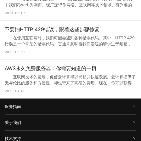
分代码没有完全下载就提示浏览器完毕，导致错误。 你可以多刷新，或
问等操作，一般来说互联网的网页使用过程中会出现各种问题的，网页建
请求，或者因为出现其他问题造成了响应不完整。如果代理服务器无法从
中我们称web为网页。现广泛译作网络、互联网等技术领域。有兴趣的小
者换一个网速比较好的时候访问(前提是这个网站是个大网站，不会出现
设者们会通过升级访问提升网页的流畅度，让大家后续访问过程中更加顺
上游服务器获取完整的响应，则表现为502错误代码。 2、代理服务
伙伴赶紧跟着小编一起学习下。 web端指的是什么意思？ “Web
问题2) 6.qq空间目前在升级5.0版本，会出现一点小问题..请不用担
2024-06-07
畅。 网页升级访问升级原因 1、 每个网站的站长都是希望把自己
器或网关故障 当请求到达代理服务器或网关时，如果设备发生故障或
端”指的是通过Web浏览器访问和使用的应用程序或服务。在计算机和互
心，到10月份更新完毕后,所有问题都会解决的。 以上就是遇到页面
的网站做大做强的，当网站的流量高了以后网站的后台服务器可能无法接
未正确配置，则会导致出现502错误。如果代理服务器或网关未得到正确
联网领域，”Web”指的是互联网上的网页和Web应用程序。Web端可以是
访问界面升级怎么办的全部内容，其实当网站停止访问的话，不一定及时
纳大量的网友访问，这时候就需要升级网站了，升级以接纳更多的网友访
配置，将无法正常地从上游服务器获取响应。 3、网络连接问题
各种类型的应用程序或服务，包括网页应用、在线商店、社交媒体平台、
不要怕HTTP 429错误，跟着这些步骤修复！
网站问题，也有可能只是网站正在升级，升级也是为了更好的保证用户访
问网站。 2、 网站营运一段时间后，由于网络技术的发展以及网络服
本地计算机与服务器之间的网络连接是错误代码502的常见原因之一。如
电子邮件客户端等。 这些应用程序或服务通过Web浏览器（如
问以及使用体验。当然也是为了安全性能，服务器软件功能会随着版本的
务器环境的改变，原网页可能出现兼容性、功能与用户体验上的缺陷，为
在使用互联网时，我们可能会遇到各种错误代码。其中，HTTP 429
果您的互联网连接出现问题或受到网络中断的干扰，则可能导致您的请求
Google Chrome、Mozilla Firefox、Microsoft Edge等）在用户的计算
更新而提升。当现有的网站功能不能满足访问需求的时候也会及时升级提
了更长远的发展就需要升级访问页面了。 3、 现在的网络发展很快，
错误是一个常见的错误代码，它通常意味着我们发送的请求过于频繁，服
无法成功连接到代理服务器或网关，这会导致错误代码502的出现。
机或移动设备上运行。Web端的优势之一是它的跨平台性，因为用户只需
升体验。
网站的设计与服务器安全的水平可能还停留在比较老的水平，页面的升级
务器无法响应。那么你知道什么是HTTP 429错误?HTTP 429错误如何修
三、如何解决错误代码502 1、刷新页面 首先尝试刷新网页。因
2023-05-22
要一个支持Web浏览器的设备即可访问和使用。 这意味着无论是在桌
就能完善这些方面的缺陷。 为什么需要升级页面： 1、 升级页面
复它?接下来就让小编来跟大家详细介绍一下吧! 一、什么是HTTP
为502错误代码可能是由临时问题引起的，例如超载的服务器或墙壁上的
面电脑、笔记本电脑、平板电脑还是智能手机上，只需打开浏览器并输入
对于网站优化：网站进行META标记优化,W3C标准优化,搜索引擎优化等
429错误? HTTP 429错误是指服务器拒绝响应客户端的请求，因为客
阻止。因此，刷新页面可能会解决问题。 2、检查网络连接 检查
相应的Web地址，用户即可访问Web应用程序或服务。 相比于传统的
合理优化操作，使网站在页面的布局、结构与内容方面都对用户与搜索引
户端发送的请求次数过于频繁。这种错误通常发生在需要进行频繁请求的
AWS永久免费服务器：你需要知道的一切
您的网络连接是否正常。您可以尝试与其他网站进行通信，以确定问题是
本地应用程序，Web端的应用程序不需要在用户设备上安装，而是通过互
擎更加的友好，提升用户体验与搜索引擎对网站的认可。 2、 对于网
应用程序中，例如网站爬虫、API调用等。 在HTTP请求中，服务器会
否出现在本地网络连接中。如果您的其他网站可以工作，但一个特定的网
联网直接提供服务。这使得Web端应用程序的更新和维护更加方便，用户
互联网技术的发展，促使云计算得以兴起并快速发展。云计算提供了
站的安全与维护：页面安全方面的升级能有效的防止黑客入侵，造成网站
返回一个状态码，用于表示请求的结果。HTTP 429错误对应的状态码是
站不起作用，那么很可能是这个网站出现了502错误。 3、清除浏览
可以享受到实时的功能更新和改进。 web主要包括哪三个方面？
无与伦比的服务和方便性，却也带来了高昂的费用。现在，你可以获得一
破坏，数据损坏，商业机密泄露，客户资料丢失等损失;页面升级对于内
429。当客户端发送的请求超过服务器限制时，服务器就会返回这个状态
器缓存 清除浏览器缓存还可能有助于解决502错误。浏览器的缓存可
Web主要包括三个方面，分别是结构（Structure）、表现
些AWS永久免费服务器，使你能够在开发和测试新的应用程序时节省不少
容更新调整，网页X信息清理，网络速度提升等网站维护操作;定期检查企
2023-04-08
码。 二、为什么会出现HTTP 429错误? HTTP 429错误通常是由
能是旧数据的源，这可能会使代理服务器或网关出现错误。 4、暂时
（Presentation）和行为（Behavior）。这三个方面共同构成了Web的
成本。本文将告诉你AWS永久免费服务器有哪些，以及如何充分利用它的
业网络和计算机工作状态，降低系统故障率;网站系统遭遇突发严重故障
以下原因造成的： 1. 请求过于频繁：当客户端发送的请求过于频繁
使用其他网络连接 尝试切换到其他网络连接，例如在使用Wi-Fi时尝
基本框架，涵盖了从网页的构建到用户与网页交互的整个过程。 结
免费资源。 AWS永久免费服务器提供哪些服务? AWS(Amazon
而导致网络系统崩溃后，在最短的时间内进行恢复;在重要的文件资料、
时，服务器无法处理这么多请求，就会返回HTTP 429错误。 2. 服务
试使用移动数据。通过使用其他网络连接，您可以确定是否存在网络连接
构：指的是网页的骨架，即HTML代码，它定义了网页的基本结构和内
服务指南
Web Services)是亚马逊提供的一种基于云平台的服务。AWS永久免费计
数据被误删或遭病毒感染、黑客破坏后，通过技术手段尽力抢救，争取恢
器限制：有些服务器为了防止恶意攻击，会设置一些限制，例如每秒钟只
问题。 5、联系网站管理员 如果以上方法都尝试过了，但仍然出
容。HTML通过标签来组织网页的元素，如导航栏、正文内容等，这些标
划提供高端计算、存储和数据库服务。下面列出了十种免费使用的AWS服
复。 以上就是关于页面升级访问的原因以及解决方法全部内容，其实
允许发送一定数量的请求。如果客户端发送的请求超过了这个限制，服务
现502错误代码，并且您确信问题不是出在您的本地网络连接中，则可能
签帮助浏览器理解网页的布局和内容。 表现：涉及网页的视觉呈现，
务： 1. Amazon Elastic Compute Cloud (EC2)：EC2是AWS的核心
汇款信息
很多网站都是需要升级优化的，为了的就是可以满足各种用户的需求，也
器就会返回HTTP 429错误。 3. 网络不稳定：如果网络不稳定，客户
关于我们
需要联系网站管理员寻求帮助。他们可以告诉您更多关于错误代码502的
即CSS（级联样式表）的使用。CSS用于控制网页的布局、颜色、字体等
计算服务。免费计划提供750个小时的EC2实例。 2. Amazon S3：
是提升网站用户体验的一种方法，当然很多网站想要留住更多用户就需要
端发送的请求可能会丢失或延迟，导致服务器无法正常响应请求。
信息，并提供解决方法。 在互联网时代，我们经常会遇到502错误代
视觉效果，使网页看起来更加美观和吸引人。 行为：指的是网页与用
在AWS上创建和管理存储桶，对于不超过5GB的数据存储和处理是免费
购买流程
对网站不断进行页面访问升级，这样才能有利于网站的发展，特别是当服
三、如何修复HTTP 429错误? 如果遇到HTTP 429错误，我们可以采
码。这意味着请求未能正确连接到上游服务器，通常是由代理服务器、网
公司介绍
户交互的方式，即JavaScript的使用。JavaScript是一种脚本语言，它允
的。 3. AWS Lambda：以事件驱动的方式在云中运行代码，免费计
技术支持
务器无法接纳新用户访问的时候，更需要及时进行页面访问升级，希望本
取以下一些方法来修复： 1. 增加请求间隔时间：当客户端发送的请求