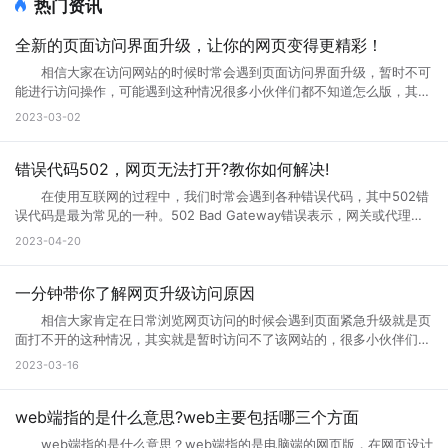
热门资讯
全新的页面访问界面升级，让你的网页变得更精彩！
相信大家在访问网站的时候时常会遇到页面访问界面升级，暂时不可
能进行访问操作，可能遇到这种情况很多小伙伴们都不知道怎么版，其实
互联网网页在正常使用过程中是不会出现这种问题的。那么如果遇到页面
2023-03-02
访问界面升级怎么办?页面访问界面升级通知怎么设置?接下来就跟小编一
起来详细了解下吧! 页面访问界面升级怎么办 所谓的网页升级访
问页面，就是用户们正在访问的网页正在进行升级，暂时不可能进行访问
错误代码502，网页无法打开?教你如何解决!
等操作，一般来说互联网的网页使用过程中会出现各种问题的，网页建设
在使用互联网的过程中，我们时常会遇到各种错误代码，其中502错
者们会通过升级访问提升网页的流畅度，让大家后续访问过程中更加顺
误代码是最为常见的一种。502 Bad Gateway错误表示，网关或代理服
畅。这样上网就不会太卡了。 页面访问界面升级通知怎么设置出现页
务无法将请求发送到上游服务器。那么，错误代码502是什么意思?错误
2023-04-20
面访问升级通知中，可以首先打开这个永久访问页面，然后点击升级按
代码502怎么解决?接下来小编将为您一一解答。 一、什么是错误代
钮，点击升级以后，网络就会自动的升级的，如果手机不会自动升级的
码502 502 Bad Gateway错误是指代理或网关从上一个服务器接收
话，就点击手动升级，大概等五分钟之后它就会自动的升级了。重复多
到的响应无效或不完整。通常，这种情况发生在文件太大或处理速度太慢
一分钟带你了解网页升级访问原因
次，通过以上方式就可以打开需要访问的页面。 页面访问升级出
的高流量网站上。例如，当您访问一个具有高流量的网站时，您的请求将
错? 有几个情况会导致这个现象出现： 1.你的网速过慢，网页代
相信大家肯定在日常浏览网页访问的时候会遇到页面紧急升级就是页
被发送到它的代理服务器。如果代理服务器在尝试访问网站时无法从上游
码没有完全下载就运行了，导致不完整，当然就错误了。请刷新。 2.
面打不开的这种情况，其实就是暂时访问不了该网站的，很多小伙伴们搞
服务器获取完整的响应，则会生成502错误代码。 502错误代码通常
网页设计错误，导致部分代码不能执行。请下载最新的遨游浏览器。
不清楚网页升级访问是什么意思，也不知道网页升级访问原因?其实这种
2023-03-16
是由代理服务器、网关或负载均衡器等设备导致的，而不是由您的计算机
3.你的浏览器不兼容导致部分代码不能执行。请下载最新的遨游浏览
情况很常见，很多网站当前的性能以及功能不能满足用户访问需求的时
或网络连接引起的。这意味着您只能为自己的网络连接做些有限的调整，
器。 4.你的IE浏览器缓存出错，请右键点击桌面IE浏览器，选择属
候，网站就会进行升级来满足访问者。那么为什么需要升级页面?具体跟
但无法修复网关响应错误。 二、错误代码502的可能原因 1、上
性，在常规页面里，点击删除文件这个按钮，选择全部删除，并且点击删
小编一起来详细了解下吧! 网页升级访问是什么意思? 所谓的网页
web端指的是什么意思?web主要包括哪三个方面
游服务器返回的响应无效或不完整 当请求通过代理服务器到达上游服
除cookies按钮。 5.网站服务器访问量太大，导致服务器超负载，部
升级访问，就是用户们正在访问的网页正在进行升级，暂时不可能进行访
务器时，服务器有时会出现响应故障。这可能是因为服务器正在忙于处理
web端指的是什么意思？web端指的是电脑端的网页版，在网页设计