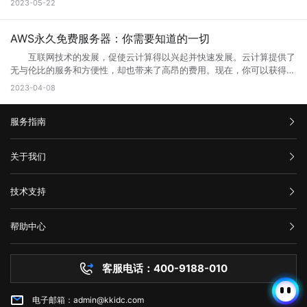
三、如何解决错误代码502 1、刷新页面 首先尝试刷新网页。因
2023-05-22
要一个支持Web浏览器的设备即可访问和使用。 这意味着无论是在桌
就能完善这些方面的缺陷。 为什么需要升级页面： 1、 升级页面
复它?接下来就让小编来跟大家详细介绍一下吧! 一、什么是HTTP
为502错误代码可能是由临时问题引起的，例如超载的服务器或墙壁上的
面电脑、笔记本电脑、平板电脑还是智能手机上，只需打开浏览器并输入
对于网站优化：网站进行META标记优化,W3C标准优化,搜索引擎优化等
429错误? HTTP 429错误是指服务器拒绝响应客户端的请求，因为客
阻止。因此，刷新页面可能会解决问题。 2、检查网络连接 检查
相应的Web地址，用户即可访问Web应用程序或服务。 相比于传统的
合理优化操作，使网站在页面的布局、结构与内容方面都对用户与搜索引
户端发送的请求次数过于频繁。这种错误通常发生在需要进行频繁请求的
AWS永久免费服务器：你需要知道的一切
您的网络连接是否正常。您可以尝试与其他网站进行通信，以确定问题是
本地应用程序，Web端的应用程序不需要在用户设备上安装，而是通过互
擎更加的友好，提升用户体验与搜索引擎对网站的认可。 2、 对于网
应用程序中，例如网站爬虫、API调用等。 在HTTP请求中，服务器会
否出现在本地网络连接中。如果您的其他网站可以工作，但一个特定的网
联网直接提供服务。这使得Web端应用程序的更新和维护更加方便，用户
互联网技术的发展，促使云计算得以兴起并快速发展。云计算提供了
站的安全与维护：页面安全方面的升级能有效的防止黑客入侵，造成网站
返回一个状态码，用于表示请求的结果。HTTP 429错误对应的状态码是
站不起作用，那么很可能是这个网站出现了502错误。 3、清除浏览
可以享受到实时的功能更新和改进。 web主要包括哪三个方面？
无与伦比的服务和方便性，却也带来了高昂的费用。现在，你可以获得一
破坏，数据损坏，商业机密泄露，客户资料丢失等损失;页面升级对于内
429。当客户端发送的请求超过服务器限制时，服务器就会返回这个状态
器缓存 清除浏览器缓存还可能有助于解决502错误。浏览器的缓存可
Web主要包括三个方面，分别是结构（Structure）、表现
些AWS永久免费服务器，使你能够在开发和测试新的应用程序时节省不少
容更新调整，网页X信息清理，网络速度提升等网站维护操作;定期检查企
2023-04-08
码。 二、为什么会出现HTTP 429错误? HTTP 429错误通常是由
能是旧数据的源，这可能会使代理服务器或网关出现错误。 4、暂时
（Presentation）和行为（Behavior）。这三个方面共同构成了Web的
成本。本文将告诉你AWS永久免费服务器有哪些，以及如何充分利用它的
业网络和计算机工作状态，降低系统故障率;网站系统遭遇突发严重故障
以下原因造成的： 1. 请求过于频繁：当客户端发送的请求过于频繁
使用其他网络连接 尝试切换到其他网络连接，例如在使用Wi-Fi时尝
基本框架，涵盖了从网页的构建到用户与网页交互的整个过程。 结
免费资源。 AWS永久免费服务器提供哪些服务? AWS(Amazon
而导致网络系统崩溃后，在最短的时间内进行恢复;在重要的文件资料、
时，服务器无法处理这么多请求，就会返回HTTP 429错误。 2. 服务
试使用移动数据。通过使用其他网络连接，您可以确定是否存在网络连接
构：指的是网页的骨架，即HTML代码，它定义了网页的基本结构和内
服务指南
Web Services)是亚马逊提供的一种基于云平台的服务。AWS永久免费计
数据被误删或遭病毒感染、黑客破坏后，通过技术手段尽力抢救，争取恢
器限制：有些服务器为了防止恶意攻击，会设置一些限制，例如每秒钟只
问题。 5、联系网站管理员 如果以上方法都尝试过了，但仍然出
容。HTML通过标签来组织网页的元素，如导航栏、正文内容等，这些标
划提供高端计算、存储和数据库服务。下面列出了十种免费使用的AWS服
复。 以上就是关于页面升级访问的原因以及解决方法全部内容，其实
允许发送一定数量的请求。如果客户端发送的请求超过了这个限制，服务
现502错误代码，并且您确信问题不是出在您的本地网络连接中，则可能
签帮助浏览器理解网页的布局和内容。 表现：涉及网页的视觉呈现，
务： 1. Amazon Elastic Compute Cloud (EC2)：EC2是AWS的核心
汇款信息
很多网站都是需要升级优化的，为了的就是可以满足各种用户的需求，也
器就会返回HTTP 429错误。 3. 网络不稳定：如果网络不稳定，客户
关于我们
需要联系网站管理员寻求帮助。他们可以告诉您更多关于错误代码502的
即CSS（级联样式表）的使用。CSS用于控制网页的布局、颜色、字体等
计算服务。免费计划提供750个小时的EC2实例。 2. Amazon S3：
是提升网站用户体验的一种方法，当然很多网站想要留住更多用户就需要
端发送的请求可能会丢失或延迟，导致服务器无法正常响应请求。
信息，并提供解决方法。 在互联网时代，我们经常会遇到502错误代
视觉效果，使网页看起来更加美观和吸引人。 行为：指的是网页与用
在AWS上创建和管理存储桶，对于不超过5GB的数据存储和处理是免费
购买流程
对网站不断进行页面访问升级，这样才能有利于网站的发展，特别是当服
三、如何修复HTTP 429错误? 如果遇到HTTP 429错误，我们可以采
码。这意味着请求未能正确连接到上游服务器，通常是由代理服务器、网
公司介绍
户交互的方式，即JavaScript的使用。JavaScript是一种脚本语言，它允
的。 3. AWS Lambda：以事件驱动的方式在云中运行代码，免费计
技术支持
务器无法接纳新用户访问的时候，更需要及时进行页面访问升级，希望本
取以下一些方法来修复： 1. 增加请求间隔时间：当客户端发送的请求
关或网络连接问题引起的。为了解决这个问题，我们可以尝试刷新网页、
服务条款
许网页对用户的操作做出响应，如点击按钮、滚动页面等，从而提供更加
划提供每月100万个AWS Lambda请求和每月400,000 GB秒的计
文可以帮助到大家。
过于频繁时，可以增加请求间隔时间，减少请求的数量。 2. 减少请
举报中心
检查网络连接、清除浏览器缓存、暂时使用其他网络连接或联系网站管理
丰富的交互体验。 这三个方面相互依赖，共同决定了Web的外观、功
算。 4. Amazon DynamoDB：AWS的高性能NoSQL数据存储，免费
求次数：如果客户端发送的请求超过了服务器限制，可以减少请求的数
网站备案
员。希望本文能帮助您了解并解决错误代码502问题。
能和用户体验。 web端指的是什么意思？看完文章就能清楚知道了，
计划提供每月25个WCU和25个RCU。 5. Amazon Glacier：用于非
帮助中心
量，以满足服务器的限制要求。 3. 检查API调用的频率：如果HTTP
隐私声明
web的本意是蜘蛛网和网的意思，在拍改网页设计中我们称为网页的意
常少访问数据的低成本归档存储服务，在AWS中，小于3GB的数据存储是
技术文档
429错误发生在API调用中，我们可以检查API调用的频率，是否超出了
思。现广泛译作网络、互联网等技术领域。
免费的。 6. Amazon CloudFront：AWS的全球内容分发网络
服务器问题
API提供商的限制。 4. 检查网络连接：如果HTTP 429错误是由网络
(CDN)，免费计划为每个月50GB的数据传输提供免费流量。 7.
客服电话：400-9188-010
白名单保护
不稳定引起的，我们可以检查网络连接是否正常，是否存在延迟或丢包现
Amazon Machine Learning：一种基于云的机器学习服务，在免费计划
常见问题
象。 5. 使用CDN服务：CDN即内容分发网络，可以缓存静态资源，
中提供每月10,000个批处理预测。 8. Amazon RDS：AWS的关系型
减少请求次数，提高请求速度和稳定性。 6. 联系服务器管理员：如
电子邮箱：admin@kkidc.com
市场资讯
数据库服务，免费计划实例持续使用750小时，每月获得20GB的备份存