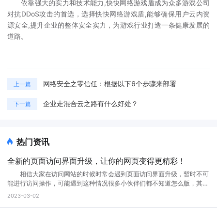
依靠强大的实力和技术能力,快快网络游戏盾成为众多游戏公司
对抗DDoS攻击的首选，选择快快网络游戏盾,能够确保用户云内资
源安全,提升企业的整体安全实力，为游戏行业打造一条健康发展的
道路。
网络安全之零信任：根据以下6个步骤来部署
上一篇
企业走混合云之路有什么好处？
下一篇
热门资讯
全新的页面访问界面升级，让你的网页变得更精彩！
相信大家在访问网站的时候时常会遇到页面访问界面升级，暂时不可
能进行访问操作，可能遇到这种情况很多小伙伴们都不知道怎么版，其实
互联网网页在正常使用过程中是不会出现这种问题的。那么如果遇到页面
2023-03-02
访问界面升级怎么办?页面访问界面升级通知怎么设置?接下来就跟小编一
起来详细了解下吧! 页面访问界面升级怎么办 所谓的网页升级访