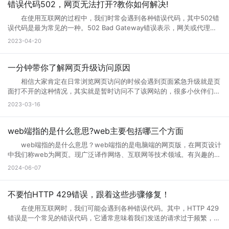
问页面，就是用户们正在访问的网页正在进行升级，暂时不可能进行访问
错误代码502，网页无法打开?教你如何解决!
等操作，一般来说互联网的网页使用过程中会出现各种问题的，网页建设
在使用互联网的过程中，我们时常会遇到各种错误代码，其中502错
者们会通过升级访问提升网页的流畅度，让大家后续访问过程中更加顺
误代码是最为常见的一种。502 Bad Gateway错误表示，网关或代理服
畅。这样上网就不会太卡了。 页面访问界面升级通知怎么设置出现页
务无法将请求发送到上游服务器。那么，错误代码502是什么意思?错误
2023-04-20
面访问升级通知中，可以首先打开这个永久访问页面，然后点击升级按
代码502怎么解决?接下来小编将为您一一解答。 一、什么是错误代
钮，点击升级以后，网络就会自动的升级的，如果手机不会自动升级的
码502 502 Bad Gateway错误是指代理或网关从上一个服务器接收
话，就点击手动升级，大概等五分钟之后它就会自动的升级了。重复多
到的响应无效或不完整。通常，这种情况发生在文件太大或处理速度太慢
一分钟带你了解网页升级访问原因
次，通过以上方式就可以打开需要访问的页面。 页面访问升级出
的高流量网站上。例如，当您访问一个具有高流量的网站时，您的请求将
错? 有几个情况会导致这个现象出现： 1.你的网速过慢，网页代
相信大家肯定在日常浏览网页访问的时候会遇到页面紧急升级就是页
被发送到它的代理服务器。如果代理服务器在尝试访问网站时无法从上游
码没有完全下载就运行了，导致不完整，当然就错误了。请刷新。 2.
面打不开的这种情况，其实就是暂时访问不了该网站的，很多小伙伴们搞
服务器获取完整的响应，则会生成502错误代码。 502错误代码通常
网页设计错误，导致部分代码不能执行。请下载最新的遨游浏览器。
不清楚网页升级访问是什么意思，也不知道网页升级访问原因?其实这种
2023-03-16
是由代理服务器、网关或负载均衡器等设备导致的，而不是由您的计算机
3.你的浏览器不兼容导致部分代码不能执行。请下载最新的遨游浏览
情况很常见，很多网站当前的性能以及功能不能满足用户访问需求的时
或网络连接引起的。这意味着您只能为自己的网络连接做些有限的调整，
器。 4.你的IE浏览器缓存出错，请右键点击桌面IE浏览器，选择属
候，网站就会进行升级来满足访问者。那么为什么需要升级页面?具体跟
但无法修复网关响应错误。 二、错误代码502的可能原因 1、上
性，在常规页面里，点击删除文件这个按钮，选择全部删除，并且点击删
小编一起来详细了解下吧! 网页升级访问是什么意思? 所谓的网页
web端指的是什么意思?web主要包括哪三个方面
游服务器返回的响应无效或不完整 当请求通过代理服务器到达上游服
除cookies按钮。 5.网站服务器访问量太大，导致服务器超负载，部
升级访问，就是用户们正在访问的网页正在进行升级，暂时不可能进行访
务器时，服务器有时会出现响应故障。这可能是因为服务器正在忙于处理
web端指的是什么意思？web端指的是电脑端的网页版，在网页设计
分代码没有完全下载就提示浏览器完毕，导致错误。 你可以多刷新，或
问等操作，一般来说互联网的网页使用过程中会出现各种问题的，网页建
请求，或者因为出现其他问题造成了响应不完整。如果代理服务器无法从
中我们称web为网页。现广泛译作网络、互联网等技术领域。有兴趣的小
者换一个网速比较好的时候访问(前提是这个网站是个大网站，不会出现
设者们会通过升级访问提升网页的流畅度，让大家后续访问过程中更加顺
上游服务器获取完整的响应，则表现为502错误代码。 2、代理服务
伙伴赶紧跟着小编一起学习下。 web端指的是什么意思？ “Web
问题2) 6.qq空间目前在升级5.0版本，会出现一点小问题..请不用担
2024-06-07
畅。 网页升级访问升级原因 1、 每个网站的站长都是希望把自己
器或网关故障 当请求到达代理服务器或网关时，如果设备发生故障或
端”指的是通过Web浏览器访问和使用的应用程序或服务。在计算机和互
心，到10月份更新完毕后,所有问题都会解决的。 以上就是遇到页面
的网站做大做强的，当网站的流量高了以后网站的后台服务器可能无法接
未正确配置，则会导致出现502错误。如果代理服务器或网关未得到正确
联网领域，”Web”指的是互联网上的网页和Web应用程序。Web端可以是
访问界面升级怎么办的全部内容，其实当网站停止访问的话，不一定及时
纳大量的网友访问，这时候就需要升级网站了，升级以接纳更多的网友访
配置，将无法正常地从上游服务器获取响应。 3、网络连接问题
各种类型的应用程序或服务，包括网页应用、在线商店、社交媒体平台、
不要怕HTTP 429错误，跟着这些步骤修复！
网站问题，也有可能只是网站正在升级，升级也是为了更好的保证用户访
问网站。 2、 网站营运一段时间后，由于网络技术的发展以及网络服
本地计算机与服务器之间的网络连接是错误代码502的常见原因之一。如
电子邮件客户端等。 这些应用程序或服务通过Web浏览器（如
问以及使用体验。当然也是为了安全性能，服务器软件功能会随着版本的
务器环境的改变，原网页可能出现兼容性、功能与用户体验上的缺陷，为
在使用互联网时，我们可能会遇到各种错误代码。其中，HTTP 429
果您的互联网连接出现问题或受到网络中断的干扰，则可能导致您的请求
Google Chrome、Mozilla Firefox、Microsoft Edge等）在用户的计算
更新而提升。当现有的网站功能不能满足访问需求的时候也会及时升级提
了更长远的发展就需要升级访问页面了。 3、 现在的网络发展很快，
错误是一个常见的错误代码，它通常意味着我们发送的请求过于频繁，服
无法成功连接到代理服务器或网关，这会导致错误代码502的出现。
机或移动设备上运行。Web端的优势之一是它的跨平台性，因为用户只需
升体验。
网站的设计与服务器安全的水平可能还停留在比较老的水平，页面的升级
务器无法响应。那么你知道什么是HTTP 429错误?HTTP 429错误如何修