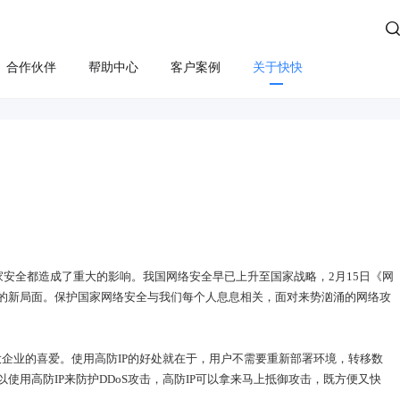

合作伙伴
帮助中心
客户案例
关于快快
方案
算
云管服务
业务安全
云安全
合规
性云服务器
上云咨询与实施
Edge SCDN（安全加速）
快卫士（终端安全）
活动保障
云迁移
高防IP
WS轻量云（亚马逊）
长河 Web应用防火墙（W
应用安全
云运维
游戏盾（高防版）
全云服务器(企业级)
DDoS安全防护
游戏盾（SDK版）
为云BGP
数据库审计
安全都造成了重大的影响。我国网络安全早已上升至国家战略，
2月15日
《网
云加速盾（应用加速）
堡垒机
讯云BGP
的新局面。保护国家网络安全与我们每个人息息相关，面对来势汹涌的网络攻
快快盾（PC端游戏安全）
云防火墙
SSL证书
大企业的喜爱
。
使用高防
IP的好处就在于，用户不需要重新部署环境，转移数
使用高防IP来防护DDoS攻击，高防IP可以拿来马上抵御攻击，既方便又快