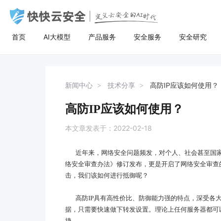
首页
AI大模型
产品服务
安全服务
安全研究
AI大模型
高防服务器
安全服务
关于快快
安全
计
AI聚合
量身定制场景化的服务器租用方案
漏洞扫描
了解快快
AI聚合平台为企业提供一站式的全球主流
主流服务器配置，可根据客户行业和业务
漏洞扫描，协助维护人员提前发现Web应
快快云安全（快快网络旗下安全品牌)
AI聚合
BGP服务器
漏洞扫描
关于快快
等保
弹
新闻中心
技术分享
高防IP应该如何使用？
AI模型接入服务，通过统一的标准API接
特点，需求及预算，个性化定制服务器租
用系统中隐藏的漏洞，根据评估工具给出
以“Al+安全”为核心战略，定义云安全的Al
AI创作
UDP服务器
渗透测试
快推官
重大
A
口，企业与开发者无需繁琐对接，即可稳
用方案。其中，云服务器可根据客户业务
详尽的漏洞描述和修补方案，指导维护人
时代。公司总部位于厦门，旗下有深圳、
高防IP应该如何使用？
定、高性价比地灵活调用大模型，助力业
需求，提供各种环境的基础架构资源，从
员进行安全加固，防患于未然。
福州、济南、宁波等多个分公司，已服务
多线服务器
安全加固
举报中心
移动
安
务智能升级。
计算资源、存储资源网络资源到跨数据中
超过22万家客户，员工总数超500人，业
本文章发表于：2022-02-18
心的访问。
务遍及全国26个省市。
大带宽服务器
代码审计
加入我们
华
近年来，网络安全问题频发，对个人、社会甚至国家
黑石裸金属服务器
腾
络安全审查办法》
修订发布，更是开启了网络安全审查
击，我们该如何进行抵御呢？
高防
IP具有高性价比、防御能力强的特点，深受各
据，只需要快速做下转发设置。理论上任何服务器都可以
捷。