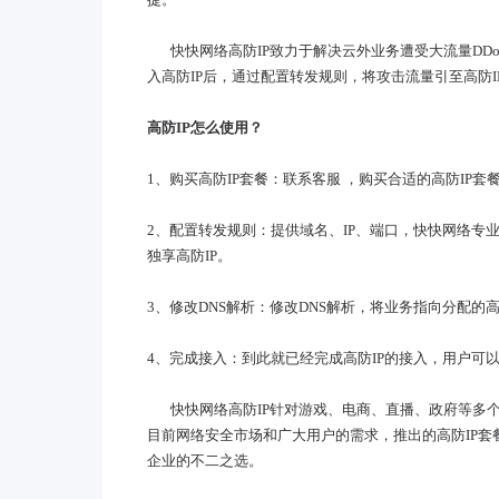
快快网络高防
IP致力于解决云外业务遭受大流量DD
入高防IP后，通过配置转发规则，将攻击流量引至高防
高防
IP怎么使用？
1、
购买高防
IP套餐：联系客服 ，购买合适的高防IP套
2、配置转发规则：提供域名、IP、端口，
快快网络
专
独享高防IP。
3、修改DNS解析：修改DNS解析，将业务指向分配的
4、完成接入：到此就已经完成高防IP的接入，用户可
快快网络高防
IP针对游戏、电商、
直播
、政府等多
目前网络安全市场和广大用户的需求，推出的高防IP套
企业的不二之选。