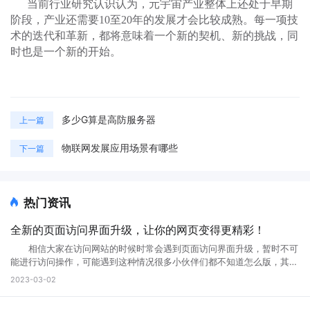
当前
行业研究认识认为，
元宇宙产业整体上还处于早期
阶段，产业还需要
10至20年的发展
才会比较成熟。
每一项技
术的迭代和革新，都将意味着一个新的契机、新的挑战，同
时也是一个新的开始。
多少G算是高防服务器
上一篇
物联网发展应用场景有哪些
下一篇
热门资讯
全新的页面访问界面升级，让你的网页变得更精彩！
相信大家在访问网站的时候时常会遇到页面访问界面升级，暂时不可
能进行访问操作，可能遇到这种情况很多小伙伴们都不知道怎么版，其实
互联网网页在正常使用过程中是不会出现这种问题的。那么如果遇到页面
2023-03-02
访问界面升级怎么办?页面访问界面升级通知怎么设置?接下来就跟小编一
起来详细了解下吧! 页面访问界面升级怎么办 所谓的网页升级访