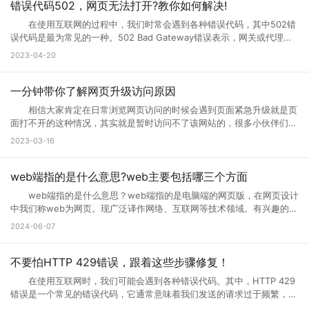
问页面，就是用户们正在访问的网页正在进行升级，暂时不可能进行访问
错误代码502，网页无法打开?教你如何解决!
等操作，一般来说互联网的网页使用过程中会出现各种问题的，网页建设
在使用互联网的过程中，我们时常会遇到各种错误代码，其中502错
者们会通过升级访问提升网页的流畅度，让大家后续访问过程中更加顺
误代码是最为常见的一种。502 Bad Gateway错误表示，网关或代理服
畅。这样上网就不会太卡了。 页面访问界面升级通知怎么设置出现页
务无法将请求发送到上游服务器。那么，错误代码502是什么意思?错误
2023-04-20
面访问升级通知中，可以首先打开这个永久访问页面，然后点击升级按
代码502怎么解决?接下来小编将为您一一解答。 一、什么是错误代
钮，点击升级以后，网络就会自动的升级的，如果手机不会自动升级的
码502 502 Bad Gateway错误是指代理或网关从上一个服务器接收
话，就点击手动升级，大概等五分钟之后它就会自动的升级了。重复多
到的响应无效或不完整。通常，这种情况发生在文件太大或处理速度太慢
一分钟带你了解网页升级访问原因
次，通过以上方式就可以打开需要访问的页面。 页面访问升级出
的高流量网站上。例如，当您访问一个具有高流量的网站时，您的请求将
错? 有几个情况会导致这个现象出现： 1.你的网速过慢，网页代
相信大家肯定在日常浏览网页访问的时候会遇到页面紧急升级就是页
被发送到它的代理服务器。如果代理服务器在尝试访问网站时无法从上游
码没有完全下载就运行了，导致不完整，当然就错误了。请刷新。 2.
面打不开的这种情况，其实就是暂时访问不了该网站的，很多小伙伴们搞
服务器获取完整的响应，则会生成502错误代码。 502错误代码通常
网页设计错误，导致部分代码不能执行。请下载最新的遨游浏览器。
不清楚网页升级访问是什么意思，也不知道网页升级访问原因?其实这种
2023-03-16
是由代理服务器、网关或负载均衡器等设备导致的，而不是由您的计算机
3.你的浏览器不兼容导致部分代码不能执行。请下载最新的遨游浏览
情况很常见，很多网站当前的性能以及功能不能满足用户访问需求的时
或网络连接引起的。这意味着您只能为自己的网络连接做些有限的调整，
器。 4.你的IE浏览器缓存出错，请右键点击桌面IE浏览器，选择属
候，网站就会进行升级来满足访问者。那么为什么需要升级页面?具体跟
但无法修复网关响应错误。 二、错误代码502的可能原因 1、上
性，在常规页面里，点击删除文件这个按钮，选择全部删除，并且点击删
小编一起来详细了解下吧! 网页升级访问是什么意思? 所谓的网页
web端指的是什么意思?web主要包括哪三个方面
游服务器返回的响应无效或不完整 当请求通过代理服务器到达上游服
除cookies按钮。 5.网站服务器访问量太大，导致服务器超负载，部
升级访问，就是用户们正在访问的网页正在进行升级，暂时不可能进行访
务器时，服务器有时会出现响应故障。这可能是因为服务器正在忙于处理
web端指的是什么意思？web端指的是电脑端的网页版，在网页设计
分代码没有完全下载就提示浏览器完毕，导致错误。 你可以多刷新，或
问等操作，一般来说互联网的网页使用过程中会出现各种问题的，网页建
请求，或者因为出现其他问题造成了响应不完整。如果代理服务器无法从
中我们称web为网页。现广泛译作网络、互联网等技术领域。有兴趣的小
者换一个网速比较好的时候访问(前提是这个网站是个大网站，不会出现
设者们会通过升级访问提升网页的流畅度，让大家后续访问过程中更加顺
上游服务器获取完整的响应，则表现为502错误代码。 2、代理服务
伙伴赶紧跟着小编一起学习下。 web端指的是什么意思？ “Web
问题2) 6.qq空间目前在升级5.0版本，会出现一点小问题..请不用担
2024-06-07
畅。 网页升级访问升级原因 1、 每个网站的站长都是希望把自己
器或网关故障 当请求到达代理服务器或网关时，如果设备发生故障或
端”指的是通过Web浏览器访问和使用的应用程序或服务。在计算机和互
心，到10月份更新完毕后,所有问题都会解决的。 以上就是遇到页面
的网站做大做强的，当网站的流量高了以后网站的后台服务器可能无法接
未正确配置，则会导致出现502错误。如果代理服务器或网关未得到正确
联网领域，”Web”指的是互联网上的网页和Web应用程序。Web端可以是
访问界面升级怎么办的全部内容，其实当网站停止访问的话，不一定及时
纳大量的网友访问，这时候就需要升级网站了，升级以接纳更多的网友访
配置，将无法正常地从上游服务器获取响应。 3、网络连接问题
各种类型的应用程序或服务，包括网页应用、在线商店、社交媒体平台、
不要怕HTTP 429错误，跟着这些步骤修复！
网站问题，也有可能只是网站正在升级，升级也是为了更好的保证用户访
问网站。 2、 网站营运一段时间后，由于网络技术的发展以及网络服
本地计算机与服务器之间的网络连接是错误代码502的常见原因之一。如
电子邮件客户端等。 这些应用程序或服务通过Web浏览器（如
问以及使用体验。当然也是为了安全性能，服务器软件功能会随着版本的
务器环境的改变，原网页可能出现兼容性、功能与用户体验上的缺陷，为
在使用互联网时，我们可能会遇到各种错误代码。其中，HTTP 429
果您的互联网连接出现问题或受到网络中断的干扰，则可能导致您的请求
Google Chrome、Mozilla Firefox、Microsoft Edge等）在用户的计算
更新而提升。当现有的网站功能不能满足访问需求的时候也会及时升级提
了更长远的发展就需要升级访问页面了。 3、 现在的网络发展很快，
错误是一个常见的错误代码，它通常意味着我们发送的请求过于频繁，服
无法成功连接到代理服务器或网关，这会导致错误代码502的出现。
机或移动设备上运行。Web端的优势之一是它的跨平台性，因为用户只需
升体验。
网站的设计与服务器安全的水平可能还停留在比较老的水平，页面的升级
务器无法响应。那么你知道什么是HTTP 429错误?HTTP 429错误如何修