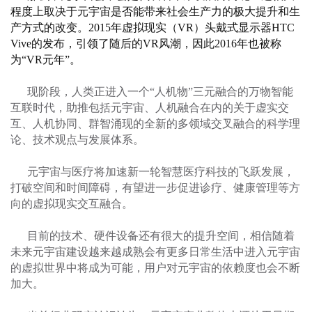
程度上取决于元宇宙是否能带来社会生产力的极大提升和生
产方式的改变。
2015年虚拟现实（VR）头戴式显示器HTC
Vive的发布，引领了随后的VR风潮，因此2016年也被称
为“VR元年”。
现阶段
，
人类正进入一个
“人机物”三元融合的万物智能
互联时代
，
助推包括元宇宙、人机融合在内的关于虚实交
互、人机协同、群智涌现的全新的多领域交叉融合的科学理
论、技术观点与发展体系。
元宇宙与医疗
将
加速新一轮智慧医疗科技的飞跃发展，
打破空间和时间障碍，有望进一步促进诊疗、健康管理等方
向的虚拟现实交互融合。
目前的技术、硬件设备还有很大
的
提升空间，
相信
随着
未来元宇宙建设越
来越
成熟
会有
更多日常生活中进入元宇宙
的虚拟世界中将成为可能，用户对元宇宙的依赖度也会不断
加大。