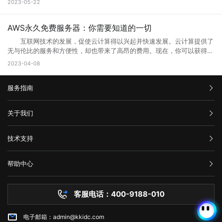
三、如何解决错误代码502 1、刷新页面 首先尝试刷新网页。因
2023-05-22
要一个支持Web浏览器的设备即可访问和使用。 这意味着无论是在桌
就能完善这些方面的缺陷。 为什么需要升级页面： 1、 升级页面
复它?接下来就让小编来跟大家详细介绍一下吧! 一、什么是HTTP
为502错误代码可能是由临时问题引起的，例如超载的服务器或墙壁上的
面电脑、笔记本电脑、平板电脑还是智能手机上，只需打开浏览器并输入
对于网站优化：网站进行META标记优化,W3C标准优化,搜索引擎优化等
429错误? HTTP 429错误是指服务器拒绝响应客户端的请求，因为客
阻止。因此，刷新页面可能会解决问题。 2、检查网络连接 检查
相应的Web地址，用户即可访问Web应用程序或服务。 相比于传统的
合理优化操作，使网站在页面的布局、结构与内容方面都对用户与搜索引
户端发送的请求次数过于频繁。这种错误通常发生在需要进行频繁请求的
AWS永久免费服务器：你需要知道的一切
您的网络连接是否正常。您可以尝试与其他网站进行通信，以确定问题是
本地应用程序，Web端的应用程序不需要在用户设备上安装，而是通过互
擎更加的友好，提升用户体验与搜索引擎对网站的认可。 2、 对于网
应用程序中，例如网站爬虫、API调用等。 在HTTP请求中，服务器会
否出现在本地网络连接中。如果您的其他网站可以工作，但一个特定的网
联网直接提供服务。这使得Web端应用程序的更新和维护更加方便，用户
互联网技术的发展，促使云计算得以兴起并快速发展。云计算提供了
站的安全与维护：页面安全方面的升级能有效的防止黑客入侵，造成网站
返回一个状态码，用于表示请求的结果。HTTP 429错误对应的状态码是
站不起作用，那么很可能是这个网站出现了502错误。 3、清除浏览
可以享受到实时的功能更新和改进。 web主要包括哪三个方面？
无与伦比的服务和方便性，却也带来了高昂的费用。现在，你可以获得一
破坏，数据损坏，商业机密泄露，客户资料丢失等损失;页面升级对于内
429。当客户端发送的请求超过服务器限制时，服务器就会返回这个状态
器缓存 清除浏览器缓存还可能有助于解决502错误。浏览器的缓存可
Web主要包括三个方面，分别是结构（Structure）、表现
些AWS永久免费服务器，使你能够在开发和测试新的应用程序时节省不少
容更新调整，网页X信息清理，网络速度提升等网站维护操作;定期检查企
2023-04-08
码。 二、为什么会出现HTTP 429错误? HTTP 429错误通常是由
能是旧数据的源，这可能会使代理服务器或网关出现错误。 4、暂时
（Presentation）和行为（Behavior）。这三个方面共同构成了Web的
成本。本文将告诉你AWS永久免费服务器有哪些，以及如何充分利用它的
业网络和计算机工作状态，降低系统故障率;网站系统遭遇突发严重故障
以下原因造成的： 1. 请求过于频繁：当客户端发送的请求过于频繁
使用其他网络连接 尝试切换到其他网络连接，例如在使用Wi-Fi时尝
基本框架，涵盖了从网页的构建到用户与网页交互的整个过程。 结
免费资源。 AWS永久免费服务器提供哪些服务? AWS(Amazon
而导致网络系统崩溃后，在最短的时间内进行恢复;在重要的文件资料、
时，服务器无法处理这么多请求，就会返回HTTP 429错误。 2. 服务
试使用移动数据。通过使用其他网络连接，您可以确定是否存在网络连接
构：指的是网页的骨架，即HTML代码，它定义了网页的基本结构和内
服务指南
Web Services)是亚马逊提供的一种基于云平台的服务。AWS永久免费计
数据被误删或遭病毒感染、黑客破坏后，通过技术手段尽力抢救，争取恢
器限制：有些服务器为了防止恶意攻击，会设置一些限制，例如每秒钟只
问题。 5、联系网站管理员 如果以上方法都尝试过了，但仍然出
容。HTML通过标签来组织网页的元素，如导航栏、正文内容等，这些标
划提供高端计算、存储和数据库服务。下面列出了十种免费使用的AWS服
复。 以上就是关于页面升级访问的原因以及解决方法全部内容，其实
允许发送一定数量的请求。如果客户端发送的请求超过了这个限制，服务
现502错误代码，并且您确信问题不是出在您的本地网络连接中，则可能
签帮助浏览器理解网页的布局和内容。 表现：涉及网页的视觉呈现，
务： 1. Amazon Elastic Compute Cloud (EC2)：EC2是AWS的核心
汇款信息
很多网站都是需要升级优化的，为了的就是可以满足各种用户的需求，也
器就会返回HTTP 429错误。 3. 网络不稳定：如果网络不稳定，客户
关于我们
需要联系网站管理员寻求帮助。他们可以告诉您更多关于错误代码502的
即CSS（级联样式表）的使用。CSS用于控制网页的布局、颜色、字体等
计算服务。免费计划提供750个小时的EC2实例。 2. Amazon S3：
是提升网站用户体验的一种方法，当然很多网站想要留住更多用户就需要
端发送的请求可能会丢失或延迟，导致服务器无法正常响应请求。
信息，并提供解决方法。 在互联网时代，我们经常会遇到502错误代
视觉效果，使网页看起来更加美观和吸引人。 行为：指的是网页与用
在AWS上创建和管理存储桶，对于不超过5GB的数据存储和处理是免费
购买流程
对网站不断进行页面访问升级，这样才能有利于网站的发展，特别是当服
三、如何修复HTTP 429错误? 如果遇到HTTP 429错误，我们可以采
码。这意味着请求未能正确连接到上游服务器，通常是由代理服务器、网
公司介绍
户交互的方式，即JavaScript的使用。JavaScript是一种脚本语言，它允
的。 3. AWS Lambda：以事件驱动的方式在云中运行代码，免费计
技术支持
务器无法接纳新用户访问的时候，更需要及时进行页面访问升级，希望本
取以下一些方法来修复： 1. 增加请求间隔时间：当客户端发送的请求
关或网络连接问题引起的。为了解决这个问题，我们可以尝试刷新网页、
服务条款
许网页对用户的操作做出响应，如点击按钮、滚动页面等，从而提供更加
划提供每月100万个AWS Lambda请求和每月400,000 GB秒的计
文可以帮助到大家。
过于频繁时，可以增加请求间隔时间，减少请求的数量。 2. 减少请
举报中心
检查网络连接、清除浏览器缓存、暂时使用其他网络连接或联系网站管理
丰富的交互体验。 这三个方面相互依赖，共同决定了Web的外观、功
算。 4. Amazon DynamoDB：AWS的高性能NoSQL数据存储，免费
求次数：如果客户端发送的请求超过了服务器限制，可以减少请求的数
网站备案
员。希望本文能帮助您了解并解决错误代码502问题。
能和用户体验。 web端指的是什么意思？看完文章就能清楚知道了，
计划提供每月25个WCU和25个RCU。 5. Amazon Glacier：用于非
帮助中心
量，以满足服务器的限制要求。 3. 检查API调用的频率：如果HTTP
隐私声明
web的本意是蜘蛛网和网的意思，在拍改网页设计中我们称为网页的意
常少访问数据的低成本归档存储服务，在AWS中，小于3GB的数据存储是
技术文档
429错误发生在API调用中，我们可以检查API调用的频率，是否超出了
思。现广泛译作网络、互联网等技术领域。
免费的。 6. Amazon CloudFront：AWS的全球内容分发网络
服务器问题
API提供商的限制。 4. 检查网络连接：如果HTTP 429错误是由网络
(CDN)，免费计划为每个月50GB的数据传输提供免费流量。 7.
客服电话：400-9188-010
白名单保护
不稳定引起的，我们可以检查网络连接是否正常，是否存在延迟或丢包现
Amazon Machine Learning：一种基于云的机器学习服务，在免费计划
常见问题
象。 5. 使用CDN服务：CDN即内容分发网络，可以缓存静态资源，
中提供每月10,000个批处理预测。 8. Amazon RDS：AWS的关系型
减少请求次数，提高请求速度和稳定性。 6. 联系服务器管理员：如
电子邮箱：admin@kkidc.com
市场资讯
数据库服务，免费计划实例持续使用750小时，每月获得20GB的备份存