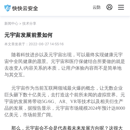

云防
新闻中心
>
技术分享
元宇宙发展前景如何
本文章发表于：2022-06-27 14:55:16
随着科技进步以及元宇宙出现，可以最终实现健康元宇
宙中全民健康的愿景。元宇宙和医疗保健结合所要做的就是
去改变人
/内容关系的本质，让用户体验内容而不是简单地
与其交互。
元宇宙作为当前互联网领域最火爆的概念，让无数企业
巨头砸下数十亿美元，去打造这个前所未闻的虚拟世界。元
宇宙的发展将带动
5G/6G、AR、VR等技术以及相关衍生产
品的发展
，
据报告显示
，
元宇宙市场规模
2024年预计达8000
亿美元
，
市场前景广阔
。
那么，元宇宙会不会是代表着未来发展方向呢？这很大