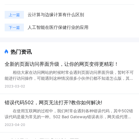
云计算与边缘计算有什么区别
上一篇
人工智能在医疗保健行业的应用
下一篇
热门资讯
全新的页面访问界面升级，让你的网页变得更精彩！
相信大家在访问网站的时候时常会遇到页面访问界面升级，暂时不可
能进行访问操作，可能遇到这种情况很多小伙伴们都不知道怎么版，其实
互联网网页在正常使用过程中是不会出现这种问题的。那么如果遇到页面
2023-03-02
访问界面升级怎么办?页面访问界面升级通知怎么设置?接下来就跟小编一
起来详细了解下吧! 页面访问界面升级怎么办 所谓的网页升级访
问页面，就是用户们正在访问的网页正在进行升级，暂时不可能进行访问
错误代码502，网页无法打开?教你如何解决!
等操作，一般来说互联网的网页使用过程中会出现各种问题的，网页建设
在使用互联网的过程中，我们时常会遇到各种错误代码，其中502错
者们会通过升级访问提升网页的流畅度，让大家后续访问过程中更加顺
误代码是最为常见的一种。502 Bad Gateway错误表示，网关或代理服
畅。这样上网就不会太卡了。 页面访问界面升级通知怎么设置出现页
务无法将请求发送到上游服务器。那么，错误代码502是什么意思?错误
2023-04-20
面访问升级通知中，可以首先打开这个永久访问页面，然后点击升级按
代码502怎么解决?接下来小编将为您一一解答。 一、什么是错误代
钮，点击升级以后，网络就会自动的升级的，如果手机不会自动升级的
码502 502 Bad Gateway错误是指代理或网关从上一个服务器接收
话，就点击手动升级，大概等五分钟之后它就会自动的升级了。重复多