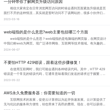
到的响应无效或不完整。通常，这种情况发生在文件太大或处理速度太慢
一分钟带你了解网页升级访问原因
次，通过以上方式就可以打开需要访问的页面。 页面访问升级出
的高流量网站上。例如，当您访问一个具有高流量的网站时，您的请求将
错? 有几个情况会导致这个现象出现： 1.你的网速过慢，网页代
相信大家肯定在日常浏览网页访问的时候会遇到页面紧急升级就是页
被发送到它的代理服务器。如果代理服务器在尝试访问网站时无法从上游
码没有完全下载就运行了，导致不完整，当然就错误了。请刷新。 2.
面打不开的这种情况，其实就是暂时访问不了该网站的，很多小伙伴们搞
服务器获取完整的响应，则会生成502错误代码。 502错误代码通常
网页设计错误，导致部分代码不能执行。请下载最新的遨游浏览器。
不清楚网页升级访问是什么意思，也不知道网页升级访问原因?其实这种
2023-03-16
是由代理服务器、网关或负载均衡器等设备导致的，而不是由您的计算机
3.你的浏览器不兼容导致部分代码不能执行。请下载最新的遨游浏览
情况很常见，很多网站当前的性能以及功能不能满足用户访问需求的时
或网络连接引起的。这意味着您只能为自己的网络连接做些有限的调整，
器。 4.你的IE浏览器缓存出错，请右键点击桌面IE浏览器，选择属
候，网站就会进行升级来满足访问者。那么为什么需要升级页面?具体跟
但无法修复网关响应错误。 二、错误代码502的可能原因 1、上
性，在常规页面里，点击删除文件这个按钮，选择全部删除，并且点击删
小编一起来详细了解下吧! 网页升级访问是什么意思? 所谓的网页
web端指的是什么意思?web主要包括哪三个方面
游服务器返回的响应无效或不完整 当请求通过代理服务器到达上游服
除cookies按钮。 5.网站服务器访问量太大，导致服务器超负载，部
升级访问，就是用户们正在访问的网页正在进行升级，暂时不可能进行访
务器时，服务器有时会出现响应故障。这可能是因为服务器正在忙于处理
web端指的是什么意思？web端指的是电脑端的网页版，在网页设计
分代码没有完全下载就提示浏览器完毕，导致错误。 你可以多刷新，或
问等操作，一般来说互联网的网页使用过程中会出现各种问题的，网页建
请求，或者因为出现其他问题造成了响应不完整。如果代理服务器无法从
中我们称web为网页。现广泛译作网络、互联网等技术领域。有兴趣的小
者换一个网速比较好的时候访问(前提是这个网站是个大网站，不会出现
设者们会通过升级访问提升网页的流畅度，让大家后续访问过程中更加顺
上游服务器获取完整的响应，则表现为502错误代码。 2、代理服务
伙伴赶紧跟着小编一起学习下。 web端指的是什么意思？ “Web
问题2) 6.qq空间目前在升级5.0版本，会出现一点小问题..请不用担
2024-06-07
畅。 网页升级访问升级原因 1、 每个网站的站长都是希望把自己
器或网关故障 当请求到达代理服务器或网关时，如果设备发生故障或
端”指的是通过Web浏览器访问和使用的应用程序或服务。在计算机和互
心，到10月份更新完毕后,所有问题都会解决的。 以上就是遇到页面
的网站做大做强的，当网站的流量高了以后网站的后台服务器可能无法接
未正确配置，则会导致出现502错误。如果代理服务器或网关未得到正确
联网领域，”Web”指的是互联网上的网页和Web应用程序。Web端可以是
访问界面升级怎么办的全部内容，其实当网站停止访问的话，不一定及时
纳大量的网友访问，这时候就需要升级网站了，升级以接纳更多的网友访
配置，将无法正常地从上游服务器获取响应。 3、网络连接问题
各种类型的应用程序或服务，包括网页应用、在线商店、社交媒体平台、
不要怕HTTP 429错误，跟着这些步骤修复！
网站问题，也有可能只是网站正在升级，升级也是为了更好的保证用户访
问网站。 2、 网站营运一段时间后，由于网络技术的发展以及网络服
本地计算机与服务器之间的网络连接是错误代码502的常见原因之一。如
电子邮件客户端等。 这些应用程序或服务通过Web浏览器（如
问以及使用体验。当然也是为了安全性能，服务器软件功能会随着版本的
务器环境的改变，原网页可能出现兼容性、功能与用户体验上的缺陷，为
在使用互联网时，我们可能会遇到各种错误代码。其中，HTTP 429
果您的互联网连接出现问题或受到网络中断的干扰，则可能导致您的请求
Google Chrome、Mozilla Firefox、Microsoft Edge等）在用户的计算
更新而提升。当现有的网站功能不能满足访问需求的时候也会及时升级提
了更长远的发展就需要升级访问页面了。 3、 现在的网络发展很快，
错误是一个常见的错误代码，它通常意味着我们发送的请求过于频繁，服
无法成功连接到代理服务器或网关，这会导致错误代码502的出现。
机或移动设备上运行。Web端的优势之一是它的跨平台性，因为用户只需
升体验。
网站的设计与服务器安全的水平可能还停留在比较老的水平，页面的升级
务器无法响应。那么你知道什么是HTTP 429错误?HTTP 429错误如何修
三、如何解决错误代码502 1、刷新页面 首先尝试刷新网页。因
2023-05-22
要一个支持Web浏览器的设备即可访问和使用。 这意味着无论是在桌
就能完善这些方面的缺陷。 为什么需要升级页面： 1、 升级页面
复它?接下来就让小编来跟大家详细介绍一下吧! 一、什么是HTTP
为502错误代码可能是由临时问题引起的，例如超载的服务器或墙壁上的
面电脑、笔记本电脑、平板电脑还是智能手机上，只需打开浏览器并输入
对于网站优化：网站进行META标记优化,W3C标准优化,搜索引擎优化等
429错误? HTTP 429错误是指服务器拒绝响应客户端的请求，因为客
阻止。因此，刷新页面可能会解决问题。 2、检查网络连接 检查
相应的Web地址，用户即可访问Web应用程序或服务。 相比于传统的
合理优化操作，使网站在页面的布局、结构与内容方面都对用户与搜索引
户端发送的请求次数过于频繁。这种错误通常发生在需要进行频繁请求的
AWS永久免费服务器：你需要知道的一切
您的网络连接是否正常。您可以尝试与其他网站进行通信，以确定问题是
本地应用程序，Web端的应用程序不需要在用户设备上安装，而是通过互
擎更加的友好，提升用户体验与搜索引擎对网站的认可。 2、 对于网
应用程序中，例如网站爬虫、API调用等。 在HTTP请求中，服务器会
否出现在本地网络连接中。如果您的其他网站可以工作，但一个特定的网
联网直接提供服务。这使得Web端应用程序的更新和维护更加方便，用户
互联网技术的发展，促使云计算得以兴起并快速发展。云计算提供了
站的安全与维护：页面安全方面的升级能有效的防止黑客入侵，造成网站
返回一个状态码，用于表示请求的结果。HTTP 429错误对应的状态码是
站不起作用，那么很可能是这个网站出现了502错误。 3、清除浏览
可以享受到实时的功能更新和改进。 web主要包括哪三个方面？
无与伦比的服务和方便性，却也带来了高昂的费用。现在，你可以获得一
破坏，数据损坏，商业机密泄露，客户资料丢失等损失;页面升级对于内
429。当客户端发送的请求超过服务器限制时，服务器就会返回这个状态
器缓存 清除浏览器缓存还可能有助于解决502错误。浏览器的缓存可
Web主要包括三个方面，分别是结构（Structure）、表现
些AWS永久免费服务器，使你能够在开发和测试新的应用程序时节省不少