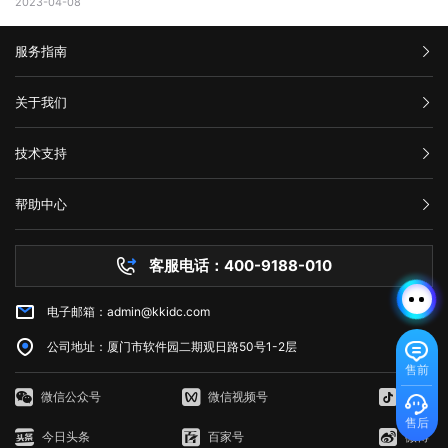
容更新调整，网页X信息清理，网络速度提升等网站维护操作;定期检查企
2023-04-08
码。 二、为什么会出现HTTP 429错误? HTTP 429错误通常是由
能是旧数据的源，这可能会使代理服务器或网关出现错误。 4、暂时
（Presentation）和行为（Behavior）。这三个方面共同构成了Web的
成本。本文将告诉你AWS永久免费服务器有哪些，以及如何充分利用它的
业网络和计算机工作状态，降低系统故障率;网站系统遭遇突发严重故障
以下原因造成的： 1. 请求过于频繁：当客户端发送的请求过于频繁
使用其他网络连接 尝试切换到其他网络连接，例如在使用Wi-Fi时尝
基本框架，涵盖了从网页的构建到用户与网页交互的整个过程。 结
免费资源。 AWS永久免费服务器提供哪些服务? AWS(Amazon
而导致网络系统崩溃后，在最短的时间内进行恢复;在重要的文件资料、
时，服务器无法处理这么多请求，就会返回HTTP 429错误。 2. 服务
试使用移动数据。通过使用其他网络连接，您可以确定是否存在网络连接
构：指的是网页的骨架，即HTML代码，它定义了网页的基本结构和内
服务指南
Web Services)是亚马逊提供的一种基于云平台的服务。AWS永久免费计
数据被误删或遭病毒感染、黑客破坏后，通过技术手段尽力抢救，争取恢
器限制：有些服务器为了防止恶意攻击，会设置一些限制，例如每秒钟只
问题。 5、联系网站管理员 如果以上方法都尝试过了，但仍然出
容。HTML通过标签来组织网页的元素，如导航栏、正文内容等，这些标
划提供高端计算、存储和数据库服务。下面列出了十种免费使用的AWS服
复。 以上就是关于页面升级访问的原因以及解决方法全部内容，其实
允许发送一定数量的请求。如果客户端发送的请求超过了这个限制，服务
现502错误代码，并且您确信问题不是出在您的本地网络连接中，则可能
签帮助浏览器理解网页的布局和内容。 表现：涉及网页的视觉呈现，
务： 1. Amazon Elastic Compute Cloud (EC2)：EC2是AWS的核心
汇款信息
很多网站都是需要升级优化的，为了的就是可以满足各种用户的需求，也
器就会返回HTTP 429错误。 3. 网络不稳定：如果网络不稳定，客户
关于我们
需要联系网站管理员寻求帮助。他们可以告诉您更多关于错误代码502的
即CSS（级联样式表）的使用。CSS用于控制网页的布局、颜色、字体等
计算服务。免费计划提供750个小时的EC2实例。 2. Amazon S3：
是提升网站用户体验的一种方法，当然很多网站想要留住更多用户就需要
端发送的请求可能会丢失或延迟，导致服务器无法正常响应请求。
信息，并提供解决方法。 在互联网时代，我们经常会遇到502错误代
视觉效果，使网页看起来更加美观和吸引人。 行为：指的是网页与用
在AWS上创建和管理存储桶，对于不超过5GB的数据存储和处理是免费
购买流程
对网站不断进行页面访问升级，这样才能有利于网站的发展，特别是当服
三、如何修复HTTP 429错误? 如果遇到HTTP 429错误，我们可以采
码。这意味着请求未能正确连接到上游服务器，通常是由代理服务器、网
公司介绍
户交互的方式，即JavaScript的使用。JavaScript是一种脚本语言，它允
的。 3. AWS Lambda：以事件驱动的方式在云中运行代码，免费计
技术支持
务器无法接纳新用户访问的时候，更需要及时进行页面访问升级，希望本
取以下一些方法来修复： 1. 增加请求间隔时间：当客户端发送的请求
关或网络连接问题引起的。为了解决这个问题，我们可以尝试刷新网页、
服务条款
许网页对用户的操作做出响应，如点击按钮、滚动页面等，从而提供更加
划提供每月100万个AWS Lambda请求和每月400,000 GB秒的计
文可以帮助到大家。
过于频繁时，可以增加请求间隔时间，减少请求的数量。 2. 减少请
举报中心
检查网络连接、清除浏览器缓存、暂时使用其他网络连接或联系网站管理
丰富的交互体验。 这三个方面相互依赖，共同决定了Web的外观、功
算。 4. Amazon DynamoDB：AWS的高性能NoSQL数据存储，免费
求次数：如果客户端发送的请求超过了服务器限制，可以减少请求的数
网站备案
员。希望本文能帮助您了解并解决错误代码502问题。
能和用户体验。 web端指的是什么意思？看完文章就能清楚知道了，
计划提供每月25个WCU和25个RCU。 5. Amazon Glacier：用于非
帮助中心
量，以满足服务器的限制要求。 3. 检查API调用的频率：如果HTTP
隐私声明
web的本意是蜘蛛网和网的意思，在拍改网页设计中我们称为网页的意
常少访问数据的低成本归档存储服务，在AWS中，小于3GB的数据存储是
技术文档
429错误发生在API调用中，我们可以检查API调用的频率，是否超出了
思。现广泛译作网络、互联网等技术领域。
免费的。 6. Amazon CloudFront：AWS的全球内容分发网络
服务器问题
API提供商的限制。 4. 检查网络连接：如果HTTP 429错误是由网络
(CDN)，免费计划为每个月50GB的数据传输提供免费流量。 7.
客服电话：400-9188-010
白名单保护
不稳定引起的，我们可以检查网络连接是否正常，是否存在延迟或丢包现
Amazon Machine Learning：一种基于云的机器学习服务，在免费计划
常见问题
象。 5. 使用CDN服务：CDN即内容分发网络，可以缓存静态资源，
中提供每月10,000个批处理预测。 8. Amazon RDS：AWS的关系型
减少请求次数，提高请求速度和稳定性。 6. 联系服务器管理员：如
电子邮箱：admin@kkidc.com
市场资讯
数据库服务，免费计划实例持续使用750小时，每月获得20GB的备份存
果HTTP 429错误仍无法解决，我们可以联系服务器管理员，让其检查服
储和10万条I/O请求数。 9. Amazon SES：简单邮件服务，用于发送
务器设置是否存在问题。 HTTP 429错误通常是由请求过于频繁、服
公司地址：厦门市软件园二期观日路50号1-2层
和接收电子邮件，AWS SES在免费计划中提供每月62,000封电子邮件发
务器限制、网络不稳定等原因造成的。为了修复HTTP 429错误，我们可
售前
送。 10. Amazon CloudWatch：AWS的监控服务，AWS
以采取增加请求间隔时间、减少请求次数、检查API调用的频率、检查网
CloudWatch在免费计划中提供1个月内每个AWS账户$0.10的按需监
微信公众号
微信视频号
抖音
络连接、使用CDN服务等方法。如果以上方法无法解决HTTP 429错误，
控。 如何使用AWS永久免费服务器 AWS提供的免费计划通常是
我们可以联系服务器管理员，寻求帮助。
售后
给新用户或者想要尝试AWS零成本的用户来使用。以EC2为例，我们将简
今日头条
百家号
微博