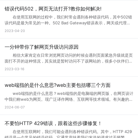
起来详细了解下吧! 页面访问界面升级怎么办 所谓的网页升级访
问页面，就是用户们正在访问的网页正在进行升级，暂时不可能进行访问
错误代码502，网页无法打开?教你如何解决!
等操作，一般来说互联网的网页使用过程中会出现各种问题的，网页建设
在使用互联网的过程中，我们时常会遇到各种错误代码，其中502错
者们会通过升级访问提升网页的流畅度，让大家后续访问过程中更加顺
误代码是最为常见的一种。502 Bad Gateway错误表示，网关或代理服
畅。这样上网就不会太卡了。 页面访问界面升级通知怎么设置出现页
务无法将请求发送到上游服务器。那么，错误代码502是什么意思?错误
2023-04-20
面访问升级通知中，可以首先打开这个永久访问页面，然后点击升级按
代码502怎么解决?接下来小编将为您一一解答。 一、什么是错误代
钮，点击升级以后，网络就会自动的升级的，如果手机不会自动升级的
码502 502 Bad Gateway错误是指代理或网关从上一个服务器接收
话，就点击手动升级，大概等五分钟之后它就会自动的升级了。重复多
到的响应无效或不完整。通常，这种情况发生在文件太大或处理速度太慢
一分钟带你了解网页升级访问原因
次，通过以上方式就可以打开需要访问的页面。 页面访问升级出
的高流量网站上。例如，当您访问一个具有高流量的网站时，您的请求将
错? 有几个情况会导致这个现象出现： 1.你的网速过慢，网页代
相信大家肯定在日常浏览网页访问的时候会遇到页面紧急升级就是页
被发送到它的代理服务器。如果代理服务器在尝试访问网站时无法从上游
码没有完全下载就运行了，导致不完整，当然就错误了。请刷新。 2.
面打不开的这种情况，其实就是暂时访问不了该网站的，很多小伙伴们搞
服务器获取完整的响应，则会生成502错误代码。 502错误代码通常
网页设计错误，导致部分代码不能执行。请下载最新的遨游浏览器。
不清楚网页升级访问是什么意思，也不知道网页升级访问原因?其实这种
2023-03-16
是由代理服务器、网关或负载均衡器等设备导致的，而不是由您的计算机
3.你的浏览器不兼容导致部分代码不能执行。请下载最新的遨游浏览
情况很常见，很多网站当前的性能以及功能不能满足用户访问需求的时
或网络连接引起的。这意味着您只能为自己的网络连接做些有限的调整，
器。 4.你的IE浏览器缓存出错，请右键点击桌面IE浏览器，选择属
候，网站就会进行升级来满足访问者。那么为什么需要升级页面?具体跟
但无法修复网关响应错误。 二、错误代码502的可能原因 1、上
性，在常规页面里，点击删除文件这个按钮，选择全部删除，并且点击删
小编一起来详细了解下吧! 网页升级访问是什么意思? 所谓的网页
web端指的是什么意思?web主要包括哪三个方面
游服务器返回的响应无效或不完整 当请求通过代理服务器到达上游服
除cookies按钮。 5.网站服务器访问量太大，导致服务器超负载，部
升级访问，就是用户们正在访问的网页正在进行升级，暂时不可能进行访
务器时，服务器有时会出现响应故障。这可能是因为服务器正在忙于处理
web端指的是什么意思？web端指的是电脑端的网页版，在网页设计
分代码没有完全下载就提示浏览器完毕，导致错误。 你可以多刷新，或
问等操作，一般来说互联网的网页使用过程中会出现各种问题的，网页建
请求，或者因为出现其他问题造成了响应不完整。如果代理服务器无法从
中我们称web为网页。现广泛译作网络、互联网等技术领域。有兴趣的小
者换一个网速比较好的时候访问(前提是这个网站是个大网站，不会出现
设者们会通过升级访问提升网页的流畅度，让大家后续访问过程中更加顺
上游服务器获取完整的响应，则表现为502错误代码。 2、代理服务
伙伴赶紧跟着小编一起学习下。 web端指的是什么意思？ “Web
问题2) 6.qq空间目前在升级5.0版本，会出现一点小问题..请不用担
2024-06-07
畅。 网页升级访问升级原因 1、 每个网站的站长都是希望把自己
器或网关故障 当请求到达代理服务器或网关时，如果设备发生故障或
端”指的是通过Web浏览器访问和使用的应用程序或服务。在计算机和互
心，到10月份更新完毕后,所有问题都会解决的。 以上就是遇到页面
的网站做大做强的，当网站的流量高了以后网站的后台服务器可能无法接
未正确配置，则会导致出现502错误。如果代理服务器或网关未得到正确
联网领域，”Web”指的是互联网上的网页和Web应用程序。Web端可以是
访问界面升级怎么办的全部内容，其实当网站停止访问的话，不一定及时
纳大量的网友访问，这时候就需要升级网站了，升级以接纳更多的网友访
配置，将无法正常地从上游服务器获取响应。 3、网络连接问题
各种类型的应用程序或服务，包括网页应用、在线商店、社交媒体平台、
不要怕HTTP 429错误，跟着这些步骤修复！
网站问题，也有可能只是网站正在升级，升级也是为了更好的保证用户访
问网站。 2、 网站营运一段时间后，由于网络技术的发展以及网络服
本地计算机与服务器之间的网络连接是错误代码502的常见原因之一。如
电子邮件客户端等。 这些应用程序或服务通过Web浏览器（如
问以及使用体验。当然也是为了安全性能，服务器软件功能会随着版本的
务器环境的改变，原网页可能出现兼容性、功能与用户体验上的缺陷，为
在使用互联网时，我们可能会遇到各种错误代码。其中，HTTP 429
果您的互联网连接出现问题或受到网络中断的干扰，则可能导致您的请求
Google Chrome、Mozilla Firefox、Microsoft Edge等）在用户的计算
更新而提升。当现有的网站功能不能满足访问需求的时候也会及时升级提
了更长远的发展就需要升级访问页面了。 3、 现在的网络发展很快，
错误是一个常见的错误代码，它通常意味着我们发送的请求过于频繁，服