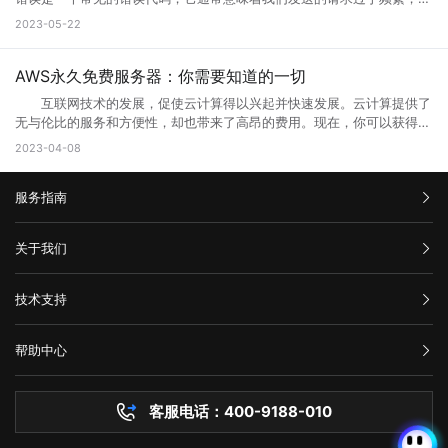
无法成功连接到代理服务器或网关，这会导致错误代码502的出现。
机或移动设备上运行。Web端的优势之一是它的跨平台性，因为用户只需
升体验。
网站的设计与服务器安全的水平可能还停留在比较老的水平，页面的升级
务器无法响应。那么你知道什么是HTTP 429错误?HTTP 429错误如何修
三、如何解决错误代码502 1、刷新页面 首先尝试刷新网页。因
2023-05-22
要一个支持Web浏览器的设备即可访问和使用。 这意味着无论是在桌
就能完善这些方面的缺陷。 为什么需要升级页面： 1、 升级页面
复它?接下来就让小编来跟大家详细介绍一下吧! 一、什么是HTTP
为502错误代码可能是由临时问题引起的，例如超载的服务器或墙壁上的
面电脑、笔记本电脑、平板电脑还是智能手机上，只需打开浏览器并输入
对于网站优化：网站进行META标记优化,W3C标准优化,搜索引擎优化等
429错误? HTTP 429错误是指服务器拒绝响应客户端的请求，因为客
阻止。因此，刷新页面可能会解决问题。 2、检查网络连接 检查
相应的Web地址，用户即可访问Web应用程序或服务。 相比于传统的
合理优化操作，使网站在页面的布局、结构与内容方面都对用户与搜索引
户端发送的请求次数过于频繁。这种错误通常发生在需要进行频繁请求的
AWS永久免费服务器：你需要知道的一切
您的网络连接是否正常。您可以尝试与其他网站进行通信，以确定问题是
本地应用程序，Web端的应用程序不需要在用户设备上安装，而是通过互
擎更加的友好，提升用户体验与搜索引擎对网站的认可。 2、 对于网
应用程序中，例如网站爬虫、API调用等。 在HTTP请求中，服务器会
否出现在本地网络连接中。如果您的其他网站可以工作，但一个特定的网
联网直接提供服务。这使得Web端应用程序的更新和维护更加方便，用户
互联网技术的发展，促使云计算得以兴起并快速发展。云计算提供了
站的安全与维护：页面安全方面的升级能有效的防止黑客入侵，造成网站
返回一个状态码，用于表示请求的结果。HTTP 429错误对应的状态码是
站不起作用，那么很可能是这个网站出现了502错误。 3、清除浏览
可以享受到实时的功能更新和改进。 web主要包括哪三个方面？
无与伦比的服务和方便性，却也带来了高昂的费用。现在，你可以获得一
破坏，数据损坏，商业机密泄露，客户资料丢失等损失;页面升级对于内
429。当客户端发送的请求超过服务器限制时，服务器就会返回这个状态
器缓存 清除浏览器缓存还可能有助于解决502错误。浏览器的缓存可
Web主要包括三个方面，分别是结构（Structure）、表现
些AWS永久免费服务器，使你能够在开发和测试新的应用程序时节省不少
容更新调整，网页X信息清理，网络速度提升等网站维护操作;定期检查企
2023-04-08
码。 二、为什么会出现HTTP 429错误? HTTP 429错误通常是由
能是旧数据的源，这可能会使代理服务器或网关出现错误。 4、暂时
（Presentation）和行为（Behavior）。这三个方面共同构成了Web的
成本。本文将告诉你AWS永久免费服务器有哪些，以及如何充分利用它的
业网络和计算机工作状态，降低系统故障率;网站系统遭遇突发严重故障
以下原因造成的： 1. 请求过于频繁：当客户端发送的请求过于频繁
使用其他网络连接 尝试切换到其他网络连接，例如在使用Wi-Fi时尝
基本框架，涵盖了从网页的构建到用户与网页交互的整个过程。 结
免费资源。 AWS永久免费服务器提供哪些服务? AWS(Amazon
而导致网络系统崩溃后，在最短的时间内进行恢复;在重要的文件资料、
时，服务器无法处理这么多请求，就会返回HTTP 429错误。 2. 服务
试使用移动数据。通过使用其他网络连接，您可以确定是否存在网络连接
构：指的是网页的骨架，即HTML代码，它定义了网页的基本结构和内
服务指南
Web Services)是亚马逊提供的一种基于云平台的服务。AWS永久免费计
数据被误删或遭病毒感染、黑客破坏后，通过技术手段尽力抢救，争取恢
器限制：有些服务器为了防止恶意攻击，会设置一些限制，例如每秒钟只
问题。 5、联系网站管理员 如果以上方法都尝试过了，但仍然出
容。HTML通过标签来组织网页的元素，如导航栏、正文内容等，这些标
划提供高端计算、存储和数据库服务。下面列出了十种免费使用的AWS服
复。 以上就是关于页面升级访问的原因以及解决方法全部内容，其实
允许发送一定数量的请求。如果客户端发送的请求超过了这个限制，服务
现502错误代码，并且您确信问题不是出在您的本地网络连接中，则可能
签帮助浏览器理解网页的布局和内容。 表现：涉及网页的视觉呈现，
务： 1. Amazon Elastic Compute Cloud (EC2)：EC2是AWS的核心
汇款信息
很多网站都是需要升级优化的，为了的就是可以满足各种用户的需求，也
器就会返回HTTP 429错误。 3. 网络不稳定：如果网络不稳定，客户
关于我们
需要联系网站管理员寻求帮助。他们可以告诉您更多关于错误代码502的
即CSS（级联样式表）的使用。CSS用于控制网页的布局、颜色、字体等
计算服务。免费计划提供750个小时的EC2实例。 2. Amazon S3：
是提升网站用户体验的一种方法，当然很多网站想要留住更多用户就需要
端发送的请求可能会丢失或延迟，导致服务器无法正常响应请求。
信息，并提供解决方法。 在互联网时代，我们经常会遇到502错误代
视觉效果，使网页看起来更加美观和吸引人。 行为：指的是网页与用
在AWS上创建和管理存储桶，对于不超过5GB的数据存储和处理是免费
购买流程
对网站不断进行页面访问升级，这样才能有利于网站的发展，特别是当服
三、如何修复HTTP 429错误? 如果遇到HTTP 429错误，我们可以采
码。这意味着请求未能正确连接到上游服务器，通常是由代理服务器、网
公司介绍
户交互的方式，即JavaScript的使用。JavaScript是一种脚本语言，它允
的。 3. AWS Lambda：以事件驱动的方式在云中运行代码，免费计
技术支持
务器无法接纳新用户访问的时候，更需要及时进行页面访问升级，希望本
取以下一些方法来修复： 1. 增加请求间隔时间：当客户端发送的请求
关或网络连接问题引起的。为了解决这个问题，我们可以尝试刷新网页、
服务条款
许网页对用户的操作做出响应，如点击按钮、滚动页面等，从而提供更加
划提供每月100万个AWS Lambda请求和每月400,000 GB秒的计
文可以帮助到大家。
过于频繁时，可以增加请求间隔时间，减少请求的数量。 2. 减少请
举报中心
检查网络连接、清除浏览器缓存、暂时使用其他网络连接或联系网站管理
丰富的交互体验。 这三个方面相互依赖，共同决定了Web的外观、功
算。 4. Amazon DynamoDB：AWS的高性能NoSQL数据存储，免费
求次数：如果客户端发送的请求超过了服务器限制，可以减少请求的数
网站备案
员。希望本文能帮助您了解并解决错误代码502问题。
能和用户体验。 web端指的是什么意思？看完文章就能清楚知道了，
计划提供每月25个WCU和25个RCU。 5. Amazon Glacier：用于非
帮助中心
量，以满足服务器的限制要求。 3. 检查API调用的频率：如果HTTP
隐私声明
web的本意是蜘蛛网和网的意思，在拍改网页设计中我们称为网页的意
常少访问数据的低成本归档存储服务，在AWS中，小于3GB的数据存储是
技术文档
429错误发生在API调用中，我们可以检查API调用的频率，是否超出了
思。现广泛译作网络、互联网等技术领域。
免费的。 6. Amazon CloudFront：AWS的全球内容分发网络
服务器问题
API提供商的限制。 4. 检查网络连接：如果HTTP 429错误是由网络
(CDN)，免费计划为每个月50GB的数据传输提供免费流量。 7.
客服电话：400-9188-010
白名单保护
不稳定引起的，我们可以检查网络连接是否正常，是否存在延迟或丢包现
Amazon Machine Learning：一种基于云的机器学习服务，在免费计划
常见问题
象。 5. 使用CDN服务：CDN即内容分发网络，可以缓存静态资源，
中提供每月10,000个批处理预测。 8. Amazon RDS：AWS的关系型