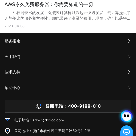
阻止。因此，刷新页面可能会解决问题。 2、检查网络连接 检查
相应的Web地址，用户即可访问Web应用程序或服务。 相比于传统的
合理优化操作，使网站在页面的布局、结构与内容方面都对用户与搜索引
户端发送的请求次数过于频繁。这种错误通常发生在需要进行频繁请求的
AWS永久免费服务器：你需要知道的一切
您的网络连接是否正常。您可以尝试与其他网站进行通信，以确定问题是
本地应用程序，Web端的应用程序不需要在用户设备上安装，而是通过互
擎更加的友好，提升用户体验与搜索引擎对网站的认可。 2、 对于网
应用程序中，例如网站爬虫、API调用等。 在HTTP请求中，服务器会
否出现在本地网络连接中。如果您的其他网站可以工作，但一个特定的网
联网直接提供服务。这使得Web端应用程序的更新和维护更加方便，用户
互联网技术的发展，促使云计算得以兴起并快速发展。云计算提供了
站的安全与维护：页面安全方面的升级能有效的防止黑客入侵，造成网站
返回一个状态码，用于表示请求的结果。HTTP 429错误对应的状态码是
站不起作用，那么很可能是这个网站出现了502错误。 3、清除浏览
可以享受到实时的功能更新和改进。 web主要包括哪三个方面？
无与伦比的服务和方便性，却也带来了高昂的费用。现在，你可以获得一
破坏，数据损坏，商业机密泄露，客户资料丢失等损失;页面升级对于内
429。当客户端发送的请求超过服务器限制时，服务器就会返回这个状态
器缓存 清除浏览器缓存还可能有助于解决502错误。浏览器的缓存可
Web主要包括三个方面，分别是结构（Structure）、表现
些AWS永久免费服务器，使你能够在开发和测试新的应用程序时节省不少
容更新调整，网页X信息清理，网络速度提升等网站维护操作;定期检查企
2023-04-08
码。 二、为什么会出现HTTP 429错误? HTTP 429错误通常是由
能是旧数据的源，这可能会使代理服务器或网关出现错误。 4、暂时
（Presentation）和行为（Behavior）。这三个方面共同构成了Web的
成本。本文将告诉你AWS永久免费服务器有哪些，以及如何充分利用它的
业网络和计算机工作状态，降低系统故障率;网站系统遭遇突发严重故障
以下原因造成的： 1. 请求过于频繁：当客户端发送的请求过于频繁
使用其他网络连接 尝试切换到其他网络连接，例如在使用Wi-Fi时尝
基本框架，涵盖了从网页的构建到用户与网页交互的整个过程。 结
免费资源。 AWS永久免费服务器提供哪些服务? AWS(Amazon
而导致网络系统崩溃后，在最短的时间内进行恢复;在重要的文件资料、
时，服务器无法处理这么多请求，就会返回HTTP 429错误。 2. 服务
试使用移动数据。通过使用其他网络连接，您可以确定是否存在网络连接
构：指的是网页的骨架，即HTML代码，它定义了网页的基本结构和内
服务指南
Web Services)是亚马逊提供的一种基于云平台的服务。AWS永久免费计
数据被误删或遭病毒感染、黑客破坏后，通过技术手段尽力抢救，争取恢
器限制：有些服务器为了防止恶意攻击，会设置一些限制，例如每秒钟只
问题。 5、联系网站管理员 如果以上方法都尝试过了，但仍然出
容。HTML通过标签来组织网页的元素，如导航栏、正文内容等，这些标
划提供高端计算、存储和数据库服务。下面列出了十种免费使用的AWS服
复。 以上就是关于页面升级访问的原因以及解决方法全部内容，其实
允许发送一定数量的请求。如果客户端发送的请求超过了这个限制，服务
现502错误代码，并且您确信问题不是出在您的本地网络连接中，则可能
签帮助浏览器理解网页的布局和内容。 表现：涉及网页的视觉呈现，
务： 1. Amazon Elastic Compute Cloud (EC2)：EC2是AWS的核心
汇款信息
很多网站都是需要升级优化的，为了的就是可以满足各种用户的需求，也
器就会返回HTTP 429错误。 3. 网络不稳定：如果网络不稳定，客户
关于我们
需要联系网站管理员寻求帮助。他们可以告诉您更多关于错误代码502的
即CSS（级联样式表）的使用。CSS用于控制网页的布局、颜色、字体等
计算服务。免费计划提供750个小时的EC2实例。 2. Amazon S3：
是提升网站用户体验的一种方法，当然很多网站想要留住更多用户就需要
端发送的请求可能会丢失或延迟，导致服务器无法正常响应请求。
信息，并提供解决方法。 在互联网时代，我们经常会遇到502错误代
视觉效果，使网页看起来更加美观和吸引人。 行为：指的是网页与用
在AWS上创建和管理存储桶，对于不超过5GB的数据存储和处理是免费
购买流程
对网站不断进行页面访问升级，这样才能有利于网站的发展，特别是当服
三、如何修复HTTP 429错误? 如果遇到HTTP 429错误，我们可以采
码。这意味着请求未能正确连接到上游服务器，通常是由代理服务器、网
公司介绍
户交互的方式，即JavaScript的使用。JavaScript是一种脚本语言，它允
的。 3. AWS Lambda：以事件驱动的方式在云中运行代码，免费计
技术支持
务器无法接纳新用户访问的时候，更需要及时进行页面访问升级，希望本
取以下一些方法来修复： 1. 增加请求间隔时间：当客户端发送的请求
关或网络连接问题引起的。为了解决这个问题，我们可以尝试刷新网页、
服务条款
许网页对用户的操作做出响应，如点击按钮、滚动页面等，从而提供更加
划提供每月100万个AWS Lambda请求和每月400,000 GB秒的计
文可以帮助到大家。
过于频繁时，可以增加请求间隔时间，减少请求的数量。 2. 减少请
举报中心
检查网络连接、清除浏览器缓存、暂时使用其他网络连接或联系网站管理
丰富的交互体验。 这三个方面相互依赖，共同决定了Web的外观、功
算。 4. Amazon DynamoDB：AWS的高性能NoSQL数据存储，免费
求次数：如果客户端发送的请求超过了服务器限制，可以减少请求的数
网站备案
员。希望本文能帮助您了解并解决错误代码502问题。
能和用户体验。 web端指的是什么意思？看完文章就能清楚知道了，
计划提供每月25个WCU和25个RCU。 5. Amazon Glacier：用于非
帮助中心
量，以满足服务器的限制要求。 3. 检查API调用的频率：如果HTTP
隐私声明
web的本意是蜘蛛网和网的意思，在拍改网页设计中我们称为网页的意
常少访问数据的低成本归档存储服务，在AWS中，小于3GB的数据存储是
技术文档
429错误发生在API调用中，我们可以检查API调用的频率，是否超出了
思。现广泛译作网络、互联网等技术领域。
免费的。 6. Amazon CloudFront：AWS的全球内容分发网络
服务器问题
API提供商的限制。 4. 检查网络连接：如果HTTP 429错误是由网络
(CDN)，免费计划为每个月50GB的数据传输提供免费流量。 7.
客服电话：400-9188-010
白名单保护
不稳定引起的，我们可以检查网络连接是否正常，是否存在延迟或丢包现
Amazon Machine Learning：一种基于云的机器学习服务，在免费计划
常见问题
象。 5. 使用CDN服务：CDN即内容分发网络，可以缓存静态资源，
中提供每月10,000个批处理预测。 8. Amazon RDS：AWS的关系型
减少请求次数，提高请求速度和稳定性。 6. 联系服务器管理员：如
电子邮箱：admin@kkidc.com
市场资讯
数据库服务，免费计划实例持续使用750小时，每月获得20GB的备份存
果HTTP 429错误仍无法解决，我们可以联系服务器管理员，让其检查服
储和10万条I/O请求数。 9. Amazon SES：简单邮件服务，用于发送
务器设置是否存在问题。 HTTP 429错误通常是由请求过于频繁、服
公司地址：厦门市软件园二期观日路50号1-2层
和接收电子邮件，AWS SES在免费计划中提供每月62,000封电子邮件发