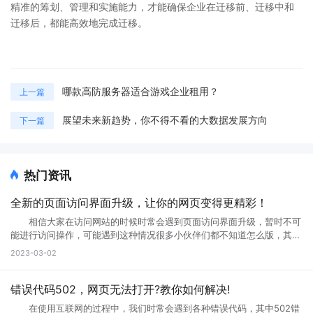
精准的筹划、管理和实施能力，才能确保企业在迁移前、迁移中和
迁移后，都能高效地完成迁移。
哪款高防服务器适合游戏企业租用？
上一篇
展望未来新趋势，你不得不看的大数据发展方向
下一篇
热门资讯
全新的页面访问界面升级，让你的网页变得更精彩！
相信大家在访问网站的时候时常会遇到页面访问界面升级，暂时不可
能进行访问操作，可能遇到这种情况很多小伙伴们都不知道怎么版，其实
互联网网页在正常使用过程中是不会出现这种问题的。那么如果遇到页面
2023-03-02
访问界面升级怎么办?页面访问界面升级通知怎么设置?接下来就跟小编一
起来详细了解下吧! 页面访问界面升级怎么办 所谓的网页升级访
问页面，就是用户们正在访问的网页正在进行升级，暂时不可能进行访问
错误代码502，网页无法打开?教你如何解决!
等操作，一般来说互联网的网页使用过程中会出现各种问题的，网页建设
在使用互联网的过程中，我们时常会遇到各种错误代码，其中502错