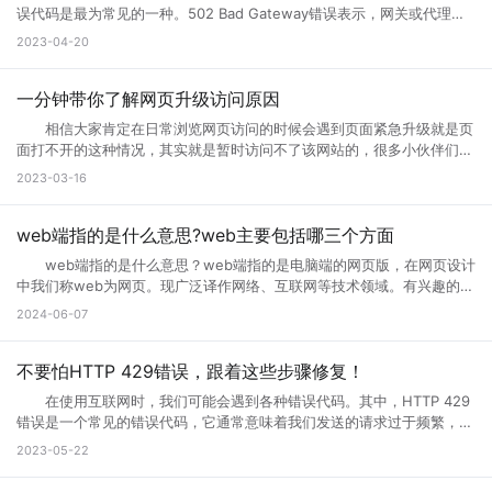
者们会通过升级访问提升网页的流畅度，让大家后续访问过程中更加顺
误代码是最为常见的一种。502 Bad Gateway错误表示，网关或代理服
畅。这样上网就不会太卡了。 页面访问界面升级通知怎么设置出现页
务无法将请求发送到上游服务器。那么，错误代码502是什么意思?错误
2023-04-20
面访问升级通知中，可以首先打开这个永久访问页面，然后点击升级按
代码502怎么解决?接下来小编将为您一一解答。 一、什么是错误代
钮，点击升级以后，网络就会自动的升级的，如果手机不会自动升级的
码502 502 Bad Gateway错误是指代理或网关从上一个服务器接收
话，就点击手动升级，大概等五分钟之后它就会自动的升级了。重复多
到的响应无效或不完整。通常，这种情况发生在文件太大或处理速度太慢
一分钟带你了解网页升级访问原因
次，通过以上方式就可以打开需要访问的页面。 页面访问升级出
的高流量网站上。例如，当您访问一个具有高流量的网站时，您的请求将
错? 有几个情况会导致这个现象出现： 1.你的网速过慢，网页代
相信大家肯定在日常浏览网页访问的时候会遇到页面紧急升级就是页
被发送到它的代理服务器。如果代理服务器在尝试访问网站时无法从上游
码没有完全下载就运行了，导致不完整，当然就错误了。请刷新。 2.
面打不开的这种情况，其实就是暂时访问不了该网站的，很多小伙伴们搞
服务器获取完整的响应，则会生成502错误代码。 502错误代码通常
网页设计错误，导致部分代码不能执行。请下载最新的遨游浏览器。
不清楚网页升级访问是什么意思，也不知道网页升级访问原因?其实这种
2023-03-16
是由代理服务器、网关或负载均衡器等设备导致的，而不是由您的计算机
3.你的浏览器不兼容导致部分代码不能执行。请下载最新的遨游浏览
情况很常见，很多网站当前的性能以及功能不能满足用户访问需求的时
或网络连接引起的。这意味着您只能为自己的网络连接做些有限的调整，
器。 4.你的IE浏览器缓存出错，请右键点击桌面IE浏览器，选择属
候，网站就会进行升级来满足访问者。那么为什么需要升级页面?具体跟
但无法修复网关响应错误。 二、错误代码502的可能原因 1、上
性，在常规页面里，点击删除文件这个按钮，选择全部删除，并且点击删
小编一起来详细了解下吧! 网页升级访问是什么意思? 所谓的网页
web端指的是什么意思?web主要包括哪三个方面
游服务器返回的响应无效或不完整 当请求通过代理服务器到达上游服
除cookies按钮。 5.网站服务器访问量太大，导致服务器超负载，部
升级访问，就是用户们正在访问的网页正在进行升级，暂时不可能进行访
务器时，服务器有时会出现响应故障。这可能是因为服务器正在忙于处理
web端指的是什么意思？web端指的是电脑端的网页版，在网页设计
分代码没有完全下载就提示浏览器完毕，导致错误。 你可以多刷新，或
问等操作，一般来说互联网的网页使用过程中会出现各种问题的，网页建
请求，或者因为出现其他问题造成了响应不完整。如果代理服务器无法从
中我们称web为网页。现广泛译作网络、互联网等技术领域。有兴趣的小
者换一个网速比较好的时候访问(前提是这个网站是个大网站，不会出现
设者们会通过升级访问提升网页的流畅度，让大家后续访问过程中更加顺
上游服务器获取完整的响应，则表现为502错误代码。 2、代理服务
伙伴赶紧跟着小编一起学习下。 web端指的是什么意思？ “Web
问题2) 6.qq空间目前在升级5.0版本，会出现一点小问题..请不用担
2024-06-07
畅。 网页升级访问升级原因 1、 每个网站的站长都是希望把自己
器或网关故障 当请求到达代理服务器或网关时，如果设备发生故障或
端”指的是通过Web浏览器访问和使用的应用程序或服务。在计算机和互
心，到10月份更新完毕后,所有问题都会解决的。 以上就是遇到页面
的网站做大做强的，当网站的流量高了以后网站的后台服务器可能无法接
未正确配置，则会导致出现502错误。如果代理服务器或网关未得到正确
联网领域，”Web”指的是互联网上的网页和Web应用程序。Web端可以是
访问界面升级怎么办的全部内容，其实当网站停止访问的话，不一定及时
纳大量的网友访问，这时候就需要升级网站了，升级以接纳更多的网友访
配置，将无法正常地从上游服务器获取响应。 3、网络连接问题
各种类型的应用程序或服务，包括网页应用、在线商店、社交媒体平台、
不要怕HTTP 429错误，跟着这些步骤修复！
网站问题，也有可能只是网站正在升级，升级也是为了更好的保证用户访
问网站。 2、 网站营运一段时间后，由于网络技术的发展以及网络服
本地计算机与服务器之间的网络连接是错误代码502的常见原因之一。如
电子邮件客户端等。 这些应用程序或服务通过Web浏览器（如
问以及使用体验。当然也是为了安全性能，服务器软件功能会随着版本的
务器环境的改变，原网页可能出现兼容性、功能与用户体验上的缺陷，为
在使用互联网时，我们可能会遇到各种错误代码。其中，HTTP 429
果您的互联网连接出现问题或受到网络中断的干扰，则可能导致您的请求
Google Chrome、Mozilla Firefox、Microsoft Edge等）在用户的计算
更新而提升。当现有的网站功能不能满足访问需求的时候也会及时升级提
了更长远的发展就需要升级访问页面了。 3、 现在的网络发展很快，
错误是一个常见的错误代码，它通常意味着我们发送的请求过于频繁，服
无法成功连接到代理服务器或网关，这会导致错误代码502的出现。
机或移动设备上运行。Web端的优势之一是它的跨平台性，因为用户只需
升体验。
网站的设计与服务器安全的水平可能还停留在比较老的水平，页面的升级
务器无法响应。那么你知道什么是HTTP 429错误?HTTP 429错误如何修
三、如何解决错误代码502 1、刷新页面 首先尝试刷新网页。因
2023-05-22
要一个支持Web浏览器的设备即可访问和使用。 这意味着无论是在桌
就能完善这些方面的缺陷。 为什么需要升级页面： 1、 升级页面
复它?接下来就让小编来跟大家详细介绍一下吧! 一、什么是HTTP
为502错误代码可能是由临时问题引起的，例如超载的服务器或墙壁上的
面电脑、笔记本电脑、平板电脑还是智能手机上，只需打开浏览器并输入
对于网站优化：网站进行META标记优化,W3C标准优化,搜索引擎优化等
429错误? HTTP 429错误是指服务器拒绝响应客户端的请求，因为客