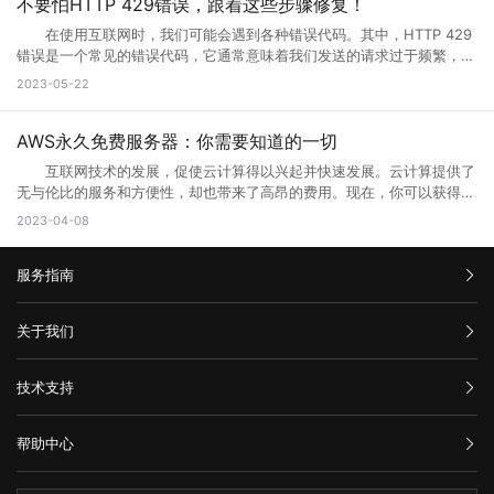
配置，将无法正常地从上游服务器获取响应。 3、网络连接问题
各种类型的应用程序或服务，包括网页应用、在线商店、社交媒体平台、
不要怕HTTP 429错误，跟着这些步骤修复！
网站问题，也有可能只是网站正在升级，升级也是为了更好的保证用户访
问网站。 2、 网站营运一段时间后，由于网络技术的发展以及网络服
本地计算机与服务器之间的网络连接是错误代码502的常见原因之一。如
电子邮件客户端等。 这些应用程序或服务通过Web浏览器（如
问以及使用体验。当然也是为了安全性能，服务器软件功能会随着版本的
务器环境的改变，原网页可能出现兼容性、功能与用户体验上的缺陷，为
在使用互联网时，我们可能会遇到各种错误代码。其中，HTTP 429
果您的互联网连接出现问题或受到网络中断的干扰，则可能导致您的请求
Google Chrome、Mozilla Firefox、Microsoft Edge等）在用户的计算
更新而提升。当现有的网站功能不能满足访问需求的时候也会及时升级提
了更长远的发展就需要升级访问页面了。 3、 现在的网络发展很快，
错误是一个常见的错误代码，它通常意味着我们发送的请求过于频繁，服
无法成功连接到代理服务器或网关，这会导致错误代码502的出现。
机或移动设备上运行。Web端的优势之一是它的跨平台性，因为用户只需
升体验。
网站的设计与服务器安全的水平可能还停留在比较老的水平，页面的升级
务器无法响应。那么你知道什么是HTTP 429错误?HTTP 429错误如何修
三、如何解决错误代码502 1、刷新页面 首先尝试刷新网页。因
2023-05-22
要一个支持Web浏览器的设备即可访问和使用。 这意味着无论是在桌
就能完善这些方面的缺陷。 为什么需要升级页面： 1、 升级页面
复它?接下来就让小编来跟大家详细介绍一下吧! 一、什么是HTTP
为502错误代码可能是由临时问题引起的，例如超载的服务器或墙壁上的
面电脑、笔记本电脑、平板电脑还是智能手机上，只需打开浏览器并输入
对于网站优化：网站进行META标记优化,W3C标准优化,搜索引擎优化等
429错误? HTTP 429错误是指服务器拒绝响应客户端的请求，因为客
阻止。因此，刷新页面可能会解决问题。 2、检查网络连接 检查
相应的Web地址，用户即可访问Web应用程序或服务。 相比于传统的
合理优化操作，使网站在页面的布局、结构与内容方面都对用户与搜索引
户端发送的请求次数过于频繁。这种错误通常发生在需要进行频繁请求的
AWS永久免费服务器：你需要知道的一切
您的网络连接是否正常。您可以尝试与其他网站进行通信，以确定问题是
本地应用程序，Web端的应用程序不需要在用户设备上安装，而是通过互
擎更加的友好，提升用户体验与搜索引擎对网站的认可。 2、 对于网
应用程序中，例如网站爬虫、API调用等。 在HTTP请求中，服务器会
否出现在本地网络连接中。如果您的其他网站可以工作，但一个特定的网
联网直接提供服务。这使得Web端应用程序的更新和维护更加方便，用户
互联网技术的发展，促使云计算得以兴起并快速发展。云计算提供了
站的安全与维护：页面安全方面的升级能有效的防止黑客入侵，造成网站
返回一个状态码，用于表示请求的结果。HTTP 429错误对应的状态码是
站不起作用，那么很可能是这个网站出现了502错误。 3、清除浏览
可以享受到实时的功能更新和改进。 web主要包括哪三个方面？
无与伦比的服务和方便性，却也带来了高昂的费用。现在，你可以获得一
破坏，数据损坏，商业机密泄露，客户资料丢失等损失;页面升级对于内
429。当客户端发送的请求超过服务器限制时，服务器就会返回这个状态
器缓存 清除浏览器缓存还可能有助于解决502错误。浏览器的缓存可
Web主要包括三个方面，分别是结构（Structure）、表现
些AWS永久免费服务器，使你能够在开发和测试新的应用程序时节省不少
容更新调整，网页X信息清理，网络速度提升等网站维护操作;定期检查企
2023-04-08
码。 二、为什么会出现HTTP 429错误? HTTP 429错误通常是由
能是旧数据的源，这可能会使代理服务器或网关出现错误。 4、暂时
（Presentation）和行为（Behavior）。这三个方面共同构成了Web的
成本。本文将告诉你AWS永久免费服务器有哪些，以及如何充分利用它的
业网络和计算机工作状态，降低系统故障率;网站系统遭遇突发严重故障
以下原因造成的： 1. 请求过于频繁：当客户端发送的请求过于频繁
使用其他网络连接 尝试切换到其他网络连接，例如在使用Wi-Fi时尝
基本框架，涵盖了从网页的构建到用户与网页交互的整个过程。 结
免费资源。 AWS永久免费服务器提供哪些服务? AWS(Amazon
而导致网络系统崩溃后，在最短的时间内进行恢复;在重要的文件资料、
时，服务器无法处理这么多请求，就会返回HTTP 429错误。 2. 服务
试使用移动数据。通过使用其他网络连接，您可以确定是否存在网络连接
构：指的是网页的骨架，即HTML代码，它定义了网页的基本结构和内
服务指南
Web Services)是亚马逊提供的一种基于云平台的服务。AWS永久免费计
数据被误删或遭病毒感染、黑客破坏后，通过技术手段尽力抢救，争取恢
器限制：有些服务器为了防止恶意攻击，会设置一些限制，例如每秒钟只
问题。 5、联系网站管理员 如果以上方法都尝试过了，但仍然出
容。HTML通过标签来组织网页的元素，如导航栏、正文内容等，这些标
划提供高端计算、存储和数据库服务。下面列出了十种免费使用的AWS服
复。 以上就是关于页面升级访问的原因以及解决方法全部内容，其实
允许发送一定数量的请求。如果客户端发送的请求超过了这个限制，服务
现502错误代码，并且您确信问题不是出在您的本地网络连接中，则可能
签帮助浏览器理解网页的布局和内容。 表现：涉及网页的视觉呈现，
务： 1. Amazon Elastic Compute Cloud (EC2)：EC2是AWS的核心
汇款信息
很多网站都是需要升级优化的，为了的就是可以满足各种用户的需求，也
器就会返回HTTP 429错误。 3. 网络不稳定：如果网络不稳定，客户
关于我们
需要联系网站管理员寻求帮助。他们可以告诉您更多关于错误代码502的
即CSS（级联样式表）的使用。CSS用于控制网页的布局、颜色、字体等
计算服务。免费计划提供750个小时的EC2实例。 2. Amazon S3：
是提升网站用户体验的一种方法，当然很多网站想要留住更多用户就需要
端发送的请求可能会丢失或延迟，导致服务器无法正常响应请求。
信息，并提供解决方法。 在互联网时代，我们经常会遇到502错误代
视觉效果，使网页看起来更加美观和吸引人。 行为：指的是网页与用
在AWS上创建和管理存储桶，对于不超过5GB的数据存储和处理是免费
购买流程
对网站不断进行页面访问升级，这样才能有利于网站的发展，特别是当服
三、如何修复HTTP 429错误? 如果遇到HTTP 429错误，我们可以采
码。这意味着请求未能正确连接到上游服务器，通常是由代理服务器、网
公司介绍
户交互的方式，即JavaScript的使用。JavaScript是一种脚本语言，它允
的。 3. AWS Lambda：以事件驱动的方式在云中运行代码，免费计
技术支持
务器无法接纳新用户访问的时候，更需要及时进行页面访问升级，希望本
取以下一些方法来修复： 1. 增加请求间隔时间：当客户端发送的请求
关或网络连接问题引起的。为了解决这个问题，我们可以尝试刷新网页、
服务条款
许网页对用户的操作做出响应，如点击按钮、滚动页面等，从而提供更加
划提供每月100万个AWS Lambda请求和每月400,000 GB秒的计
文可以帮助到大家。
过于频繁时，可以增加请求间隔时间，减少请求的数量。 2. 减少请
举报中心
检查网络连接、清除浏览器缓存、暂时使用其他网络连接或联系网站管理
丰富的交互体验。 这三个方面相互依赖，共同决定了Web的外观、功
算。 4. Amazon DynamoDB：AWS的高性能NoSQL数据存储，免费
求次数：如果客户端发送的请求超过了服务器限制，可以减少请求的数
网站备案
员。希望本文能帮助您了解并解决错误代码502问题。
能和用户体验。 web端指的是什么意思？看完文章就能清楚知道了，
计划提供每月25个WCU和25个RCU。 5. Amazon Glacier：用于非
帮助中心
量，以满足服务器的限制要求。 3. 检查API调用的频率：如果HTTP
隐私声明
web的本意是蜘蛛网和网的意思，在拍改网页设计中我们称为网页的意
常少访问数据的低成本归档存储服务，在AWS中，小于3GB的数据存储是
技术文档
429错误发生在API调用中，我们可以检查API调用的频率，是否超出了
思。现广泛译作网络、互联网等技术领域。
免费的。 6. Amazon CloudFront：AWS的全球内容分发网络
服务器问题