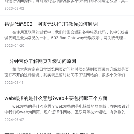
能进行访问操作，可能遇到这种情况很多小伙伴们都不知道怎么版，其实
互联网网页在正常使用过程中是不会出现这种问题的。那么如果遇到页面
2023-03-02
访问界面升级怎么办?页面访问界面升级通知怎么设置?接下来就跟小编一
起来详细了解下吧! 页面访问界面升级怎么办 所谓的网页升级访
问页面，就是用户们正在访问的网页正在进行升级，暂时不可能进行访问
错误代码502，网页无法打开?教你如何解决!
等操作，一般来说互联网的网页使用过程中会出现各种问题的，网页建设
在使用互联网的过程中，我们时常会遇到各种错误代码，其中502错
者们会通过升级访问提升网页的流畅度，让大家后续访问过程中更加顺
误代码是最为常见的一种。502 Bad Gateway错误表示，网关或代理服
畅。这样上网就不会太卡了。 页面访问界面升级通知怎么设置出现页
务无法将请求发送到上游服务器。那么，错误代码502是什么意思?错误
2023-04-20
面访问升级通知中，可以首先打开这个永久访问页面，然后点击升级按
代码502怎么解决?接下来小编将为您一一解答。 一、什么是错误代
钮，点击升级以后，网络就会自动的升级的，如果手机不会自动升级的
码502 502 Bad Gateway错误是指代理或网关从上一个服务器接收
话，就点击手动升级，大概等五分钟之后它就会自动的升级了。重复多
到的响应无效或不完整。通常，这种情况发生在文件太大或处理速度太慢
一分钟带你了解网页升级访问原因
次，通过以上方式就可以打开需要访问的页面。 页面访问升级出
的高流量网站上。例如，当您访问一个具有高流量的网站时，您的请求将
错? 有几个情况会导致这个现象出现： 1.你的网速过慢，网页代
相信大家肯定在日常浏览网页访问的时候会遇到页面紧急升级就是页
被发送到它的代理服务器。如果代理服务器在尝试访问网站时无法从上游
码没有完全下载就运行了，导致不完整，当然就错误了。请刷新。 2.
面打不开的这种情况，其实就是暂时访问不了该网站的，很多小伙伴们搞
服务器获取完整的响应，则会生成502错误代码。 502错误代码通常
网页设计错误，导致部分代码不能执行。请下载最新的遨游浏览器。
不清楚网页升级访问是什么意思，也不知道网页升级访问原因?其实这种
2023-03-16
是由代理服务器、网关或负载均衡器等设备导致的，而不是由您的计算机
3.你的浏览器不兼容导致部分代码不能执行。请下载最新的遨游浏览
情况很常见，很多网站当前的性能以及功能不能满足用户访问需求的时
或网络连接引起的。这意味着您只能为自己的网络连接做些有限的调整，
器。 4.你的IE浏览器缓存出错，请右键点击桌面IE浏览器，选择属
候，网站就会进行升级来满足访问者。那么为什么需要升级页面?具体跟
但无法修复网关响应错误。 二、错误代码502的可能原因 1、上
性，在常规页面里，点击删除文件这个按钮，选择全部删除，并且点击删
小编一起来详细了解下吧! 网页升级访问是什么意思? 所谓的网页
web端指的是什么意思?web主要包括哪三个方面
游服务器返回的响应无效或不完整 当请求通过代理服务器到达上游服
除cookies按钮。 5.网站服务器访问量太大，导致服务器超负载，部
升级访问，就是用户们正在访问的网页正在进行升级，暂时不可能进行访
务器时，服务器有时会出现响应故障。这可能是因为服务器正在忙于处理
web端指的是什么意思？web端指的是电脑端的网页版，在网页设计
分代码没有完全下载就提示浏览器完毕，导致错误。 你可以多刷新，或
问等操作，一般来说互联网的网页使用过程中会出现各种问题的，网页建
请求，或者因为出现其他问题造成了响应不完整。如果代理服务器无法从
中我们称web为网页。现广泛译作网络、互联网等技术领域。有兴趣的小
者换一个网速比较好的时候访问(前提是这个网站是个大网站，不会出现
设者们会通过升级访问提升网页的流畅度，让大家后续访问过程中更加顺
上游服务器获取完整的响应，则表现为502错误代码。 2、代理服务
伙伴赶紧跟着小编一起学习下。 web端指的是什么意思？ “Web
问题2) 6.qq空间目前在升级5.0版本，会出现一点小问题..请不用担
2024-06-07
畅。 网页升级访问升级原因 1、 每个网站的站长都是希望把自己
器或网关故障 当请求到达代理服务器或网关时，如果设备发生故障或
端”指的是通过Web浏览器访问和使用的应用程序或服务。在计算机和互
心，到10月份更新完毕后,所有问题都会解决的。 以上就是遇到页面
的网站做大做强的，当网站的流量高了以后网站的后台服务器可能无法接
未正确配置，则会导致出现502错误。如果代理服务器或网关未得到正确
联网领域，”Web”指的是互联网上的网页和Web应用程序。Web端可以是
访问界面升级怎么办的全部内容，其实当网站停止访问的话，不一定及时
纳大量的网友访问，这时候就需要升级网站了，升级以接纳更多的网友访