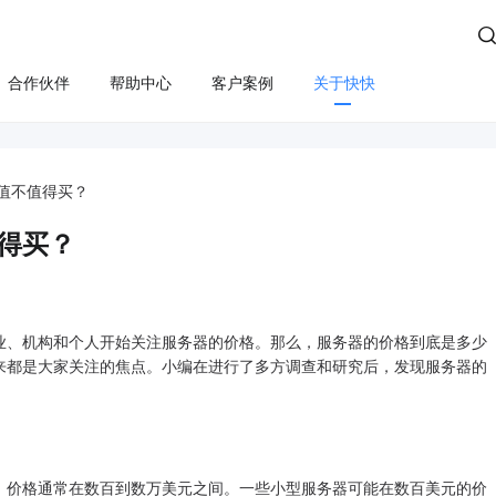

合作伙伴
帮助中心
客户案例
关于快快
方案
算
云管服务
业务安全
云安全
合规
性云服务器
上云咨询与实施
Edge SCDN（安全加速）
快卫士（终端安全）
值不值得买？
活动保障
云迁移
高防IP
WS轻量云（亚马逊）
长河 Web应用防火墙（W
得买？
应用安全
云运维
游戏盾（高防版）
全云服务器(企业级)
DDoS安全防护
游戏盾（SDK版）
为云BGP
数据库审计
、机构和个人开始关注服务器的价格。那么，服务器的价格到底是多少
云加速盾（应用加速）
堡垒机
讯云BGP
以来都是大家关注的焦点。小编在进行了多方调查和研究后，发现服务器的
快快盾（PC端游戏安全）
云防火墙
SSL证书
价格通常在数百到数万美元之间。一些小型服务器可能在数百美元的价