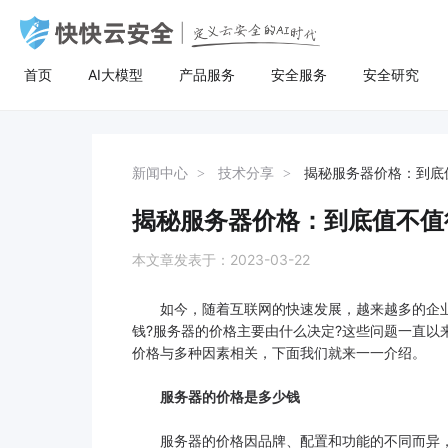
首页
AI大模型
产品服务
安全服务
安全研究
AI大模型
高防服务器
安全服务
关于快快
安全
计
AI聚合
量身定制场景化的服务器租用方案
漏洞扫描
了解快快
AI聚合平台为企业提供一站式的全球主流
主流服务器配置，可根据客户行业和业务
漏洞扫描，协助维护人员提前发现Web应
快快云安全（快快网络旗下安全品牌)
AI聚合
BGP服务器
漏洞扫描
关于快快
等保
弹
新闻中心
技术分享
揭秘服务器价格：到底
AI模型接入服务，通过统一的标准API接
特点，需求及预算，个性化定制服务器租
用系统中隐藏的漏洞，根据评估工具给出
以“Al+安全”为核心战略，定义云安全的Al
AI创作
UDP服务器
渗透测试
快推官
重大
A
口，企业与开发者无需繁琐对接，即可稳
用方案。其中，云服务器可根据客户业务
详尽的漏洞描述和修补方案，指导维护人
时代。公司总部位于厦门，旗下有深圳、
揭秘服务器价格：到底值不值
定、高性价比地灵活调用大模型，助力业
需求，提供各种环境的基础架构资源，从
员进行安全加固，防患于未然。
福州、济南、宁波等多个分公司，已服务
多线服务器
安全加固
举报中心
移动
安
务智能升级。
计算资源、存储资源网络资源到跨数据中
超过22万家客户，员工总数超500人，业
本文章发表于：2023-03-22
心的访问。
务遍及全国26个省市。
大带宽服务器
代码审计
加入我们
华
如今，随着互联网的快速发展，越来越多的企业
黑石裸金属服务器
腾
钱?服务器的价格主要由什么决定?这些问题一直
价格与多种因素相关，下面我们就来一一介绍。
服务器的价格是多少钱
服务器的价格因品牌、配置和功能的不同而异，