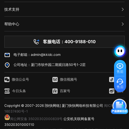
信息，并提供解决方法。 在互联网时代，我们经常会遇到502错误代
视觉效果，使网页看起来更加美观和吸引人。 行为：指的是网页与用
在AWS上创建和管理存储桶，对于不超过5GB的数据存储和处理是免费
购买流程
对网站不断进行页面访问升级，这样才能有利于网站的发展，特别是当服
三、如何修复HTTP 429错误? 如果遇到HTTP 429错误，我们可以采
码。这意味着请求未能正确连接到上游服务器，通常是由代理服务器、网
公司介绍
户交互的方式，即JavaScript的使用。JavaScript是一种脚本语言，它允
的。 3. AWS Lambda：以事件驱动的方式在云中运行代码，免费计
技术支持
务器无法接纳新用户访问的时候，更需要及时进行页面访问升级，希望本
取以下一些方法来修复： 1. 增加请求间隔时间：当客户端发送的请求
关或网络连接问题引起的。为了解决这个问题，我们可以尝试刷新网页、
服务条款
许网页对用户的操作做出响应，如点击按钮、滚动页面等，从而提供更加
划提供每月100万个AWS Lambda请求和每月400,000 GB秒的计
文可以帮助到大家。
过于频繁时，可以增加请求间隔时间，减少请求的数量。 2. 减少请
举报中心
检查网络连接、清除浏览器缓存、暂时使用其他网络连接或联系网站管理
丰富的交互体验。 这三个方面相互依赖，共同决定了Web的外观、功
算。 4. Amazon DynamoDB：AWS的高性能NoSQL数据存储，免费
求次数：如果客户端发送的请求超过了服务器限制，可以减少请求的数
网站备案
员。希望本文能帮助您了解并解决错误代码502问题。
能和用户体验。 web端指的是什么意思？看完文章就能清楚知道了，
计划提供每月25个WCU和25个RCU。 5. Amazon Glacier：用于非
帮助中心
量，以满足服务器的限制要求。 3. 检查API调用的频率：如果HTTP
隐私声明
web的本意是蜘蛛网和网的意思，在拍改网页设计中我们称为网页的意
常少访问数据的低成本归档存储服务，在AWS中，小于3GB的数据存储是
技术文档
429错误发生在API调用中，我们可以检查API调用的频率，是否超出了
思。现广泛译作网络、互联网等技术领域。
免费的。 6. Amazon CloudFront：AWS的全球内容分发网络
服务器问题
API提供商的限制。 4. 检查网络连接：如果HTTP 429错误是由网络
(CDN)，免费计划为每个月50GB的数据传输提供免费流量。 7.
客服电话：400-9188-010
白名单保护
不稳定引起的，我们可以检查网络连接是否正常，是否存在延迟或丢包现
Amazon Machine Learning：一种基于云的机器学习服务，在免费计划
常见问题
象。 5. 使用CDN服务：CDN即内容分发网络，可以缓存静态资源，
中提供每月10,000个批处理预测。 8. Amazon RDS：AWS的关系型
减少请求次数，提高请求速度和稳定性。 6. 联系服务器管理员：如
电子邮箱：admin@kkidc.com
市场资讯
数据库服务，免费计划实例持续使用750小时，每月获得20GB的备份存
果HTTP 429错误仍无法解决，我们可以联系服务器管理员，让其检查服
储和10万条I/O请求数。 9. Amazon SES：简单邮件服务，用于发送
务器设置是否存在问题。 HTTP 429错误通常是由请求过于频繁、服
公司地址：厦门市软件园二期观日路50号1-2层
和接收电子邮件，AWS SES在免费计划中提供每月62,000封电子邮件发
务器限制、网络不稳定等原因造成的。为了修复HTTP 429错误，我们可
售前
送。 10. Amazon CloudWatch：AWS的监控服务，AWS
以采取增加请求间隔时间、减少请求次数、检查API调用的频率、检查网
CloudWatch在免费计划中提供1个月内每个AWS账户$0.10的按需监
微信公众号
微信视频号
抖音
络连接、使用CDN服务等方法。如果以上方法无法解决HTTP 429错误，
控。 如何使用AWS永久免费服务器 AWS提供的免费计划通常是
我们可以联系服务器管理员，寻求帮助。
售后
给新用户或者想要尝试AWS零成本的用户来使用。以EC2为例，我们将简
今日头条
百家号
微博
单介绍该服务的使用。 1. 注册AWS账户：在AWS官网注册一个账户
并使用AWS Free Tier即可开始使用免费计划。 2. 创建EC2实例：在
Copyright © 2007-2026 [快快网络] 厦门快快网络科技有限公司
闽ICP备
控制台中，选择EC2，选择运行模板(AMI)，选择实例类型，并分配安全
组。分配完毕后，新EC2实例将被创建。 3. 登录EC2实例：使用
16037490号-1
Amazon EC2 SSH键对或Windows密码来登录EC2实例。使用AWS管理
闽公网安备 35020302000839号
公安机关联网备案号
控制台中的实例状态检查每个实例的状态。 4. 配置安全组：安全组
35020301000110
包含一个或多个入站规则和出站规则，限制EC2实例的流量。您可以根据