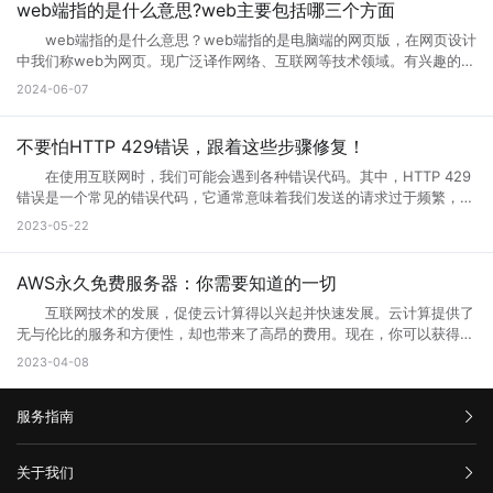
性，在常规页面里，点击删除文件这个按钮，选择全部删除，并且点击删
小编一起来详细了解下吧! 网页升级访问是什么意思? 所谓的网页
web端指的是什么意思?web主要包括哪三个方面
游服务器返回的响应无效或不完整 当请求通过代理服务器到达上游服
除cookies按钮。 5.网站服务器访问量太大，导致服务器超负载，部
升级访问，就是用户们正在访问的网页正在进行升级，暂时不可能进行访
务器时，服务器有时会出现响应故障。这可能是因为服务器正在忙于处理
web端指的是什么意思？web端指的是电脑端的网页版，在网页设计
分代码没有完全下载就提示浏览器完毕，导致错误。 你可以多刷新，或
问等操作，一般来说互联网的网页使用过程中会出现各种问题的，网页建
请求，或者因为出现其他问题造成了响应不完整。如果代理服务器无法从
中我们称web为网页。现广泛译作网络、互联网等技术领域。有兴趣的小
者换一个网速比较好的时候访问(前提是这个网站是个大网站，不会出现
设者们会通过升级访问提升网页的流畅度，让大家后续访问过程中更加顺
上游服务器获取完整的响应，则表现为502错误代码。 2、代理服务
伙伴赶紧跟着小编一起学习下。 web端指的是什么意思？ “Web
问题2) 6.qq空间目前在升级5.0版本，会出现一点小问题..请不用担
2024-06-07
畅。 网页升级访问升级原因 1、 每个网站的站长都是希望把自己
器或网关故障 当请求到达代理服务器或网关时，如果设备发生故障或
端”指的是通过Web浏览器访问和使用的应用程序或服务。在计算机和互
心，到10月份更新完毕后,所有问题都会解决的。 以上就是遇到页面
的网站做大做强的，当网站的流量高了以后网站的后台服务器可能无法接
未正确配置，则会导致出现502错误。如果代理服务器或网关未得到正确
联网领域，”Web”指的是互联网上的网页和Web应用程序。Web端可以是
访问界面升级怎么办的全部内容，其实当网站停止访问的话，不一定及时
纳大量的网友访问，这时候就需要升级网站了，升级以接纳更多的网友访
配置，将无法正常地从上游服务器获取响应。 3、网络连接问题
各种类型的应用程序或服务，包括网页应用、在线商店、社交媒体平台、
不要怕HTTP 429错误，跟着这些步骤修复！
网站问题，也有可能只是网站正在升级，升级也是为了更好的保证用户访
问网站。 2、 网站营运一段时间后，由于网络技术的发展以及网络服
本地计算机与服务器之间的网络连接是错误代码502的常见原因之一。如
电子邮件客户端等。 这些应用程序或服务通过Web浏览器（如
问以及使用体验。当然也是为了安全性能，服务器软件功能会随着版本的
务器环境的改变，原网页可能出现兼容性、功能与用户体验上的缺陷，为
在使用互联网时，我们可能会遇到各种错误代码。其中，HTTP 429
果您的互联网连接出现问题或受到网络中断的干扰，则可能导致您的请求
Google Chrome、Mozilla Firefox、Microsoft Edge等）在用户的计算
更新而提升。当现有的网站功能不能满足访问需求的时候也会及时升级提
了更长远的发展就需要升级访问页面了。 3、 现在的网络发展很快，
错误是一个常见的错误代码，它通常意味着我们发送的请求过于频繁，服
无法成功连接到代理服务器或网关，这会导致错误代码502的出现。
机或移动设备上运行。Web端的优势之一是它的跨平台性，因为用户只需
升体验。
网站的设计与服务器安全的水平可能还停留在比较老的水平，页面的升级
务器无法响应。那么你知道什么是HTTP 429错误?HTTP 429错误如何修
三、如何解决错误代码502 1、刷新页面 首先尝试刷新网页。因
2023-05-22
要一个支持Web浏览器的设备即可访问和使用。 这意味着无论是在桌
就能完善这些方面的缺陷。 为什么需要升级页面： 1、 升级页面
复它?接下来就让小编来跟大家详细介绍一下吧! 一、什么是HTTP
为502错误代码可能是由临时问题引起的，例如超载的服务器或墙壁上的
面电脑、笔记本电脑、平板电脑还是智能手机上，只需打开浏览器并输入
对于网站优化：网站进行META标记优化,W3C标准优化,搜索引擎优化等
429错误? HTTP 429错误是指服务器拒绝响应客户端的请求，因为客
阻止。因此，刷新页面可能会解决问题。 2、检查网络连接 检查
相应的Web地址，用户即可访问Web应用程序或服务。 相比于传统的
合理优化操作，使网站在页面的布局、结构与内容方面都对用户与搜索引
户端发送的请求次数过于频繁。这种错误通常发生在需要进行频繁请求的
AWS永久免费服务器：你需要知道的一切
您的网络连接是否正常。您可以尝试与其他网站进行通信，以确定问题是
本地应用程序，Web端的应用程序不需要在用户设备上安装，而是通过互
擎更加的友好，提升用户体验与搜索引擎对网站的认可。 2、 对于网
应用程序中，例如网站爬虫、API调用等。 在HTTP请求中，服务器会
否出现在本地网络连接中。如果您的其他网站可以工作，但一个特定的网
联网直接提供服务。这使得Web端应用程序的更新和维护更加方便，用户
互联网技术的发展，促使云计算得以兴起并快速发展。云计算提供了
站的安全与维护：页面安全方面的升级能有效的防止黑客入侵，造成网站
返回一个状态码，用于表示请求的结果。HTTP 429错误对应的状态码是
站不起作用，那么很可能是这个网站出现了502错误。 3、清除浏览
可以享受到实时的功能更新和改进。 web主要包括哪三个方面？
无与伦比的服务和方便性，却也带来了高昂的费用。现在，你可以获得一
破坏，数据损坏，商业机密泄露，客户资料丢失等损失;页面升级对于内
429。当客户端发送的请求超过服务器限制时，服务器就会返回这个状态
器缓存 清除浏览器缓存还可能有助于解决502错误。浏览器的缓存可
Web主要包括三个方面，分别是结构（Structure）、表现
些AWS永久免费服务器，使你能够在开发和测试新的应用程序时节省不少
容更新调整，网页X信息清理，网络速度提升等网站维护操作;定期检查企
2023-04-08
码。 二、为什么会出现HTTP 429错误? HTTP 429错误通常是由
能是旧数据的源，这可能会使代理服务器或网关出现错误。 4、暂时
（Presentation）和行为（Behavior）。这三个方面共同构成了Web的
成本。本文将告诉你AWS永久免费服务器有哪些，以及如何充分利用它的
业网络和计算机工作状态，降低系统故障率;网站系统遭遇突发严重故障
以下原因造成的： 1. 请求过于频繁：当客户端发送的请求过于频繁
使用其他网络连接 尝试切换到其他网络连接，例如在使用Wi-Fi时尝
基本框架，涵盖了从网页的构建到用户与网页交互的整个过程。 结
免费资源。 AWS永久免费服务器提供哪些服务? AWS(Amazon
而导致网络系统崩溃后，在最短的时间内进行恢复;在重要的文件资料、
时，服务器无法处理这么多请求，就会返回HTTP 429错误。 2. 服务
试使用移动数据。通过使用其他网络连接，您可以确定是否存在网络连接
构：指的是网页的骨架，即HTML代码，它定义了网页的基本结构和内
服务指南
Web Services)是亚马逊提供的一种基于云平台的服务。AWS永久免费计
数据被误删或遭病毒感染、黑客破坏后，通过技术手段尽力抢救，争取恢
器限制：有些服务器为了防止恶意攻击，会设置一些限制，例如每秒钟只
问题。 5、联系网站管理员 如果以上方法都尝试过了，但仍然出
容。HTML通过标签来组织网页的元素，如导航栏、正文内容等，这些标
划提供高端计算、存储和数据库服务。下面列出了十种免费使用的AWS服
复。 以上就是关于页面升级访问的原因以及解决方法全部内容，其实
允许发送一定数量的请求。如果客户端发送的请求超过了这个限制，服务
现502错误代码，并且您确信问题不是出在您的本地网络连接中，则可能
签帮助浏览器理解网页的布局和内容。 表现：涉及网页的视觉呈现，
务： 1. Amazon Elastic Compute Cloud (EC2)：EC2是AWS的核心
汇款信息
很多网站都是需要升级优化的，为了的就是可以满足各种用户的需求，也
器就会返回HTTP 429错误。 3. 网络不稳定：如果网络不稳定，客户
关于我们
需要联系网站管理员寻求帮助。他们可以告诉您更多关于错误代码502的
即CSS（级联样式表）的使用。CSS用于控制网页的布局、颜色、字体等
计算服务。免费计划提供750个小时的EC2实例。 2. Amazon S3：
是提升网站用户体验的一种方法，当然很多网站想要留住更多用户就需要
端发送的请求可能会丢失或延迟，导致服务器无法正常响应请求。