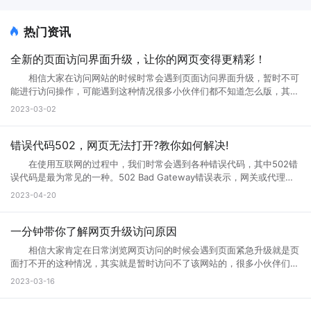
热门资讯
全新的页面访问界面升级，让你的网页变得更精彩！
相信大家在访问网站的时候时常会遇到页面访问界面升级，暂时不可
能进行访问操作，可能遇到这种情况很多小伙伴们都不知道怎么版，其实
互联网网页在正常使用过程中是不会出现这种问题的。那么如果遇到页面
2023-03-02
访问界面升级怎么办?页面访问界面升级通知怎么设置?接下来就跟小编一
起来详细了解下吧! 页面访问界面升级怎么办 所谓的网页升级访
问页面，就是用户们正在访问的网页正在进行升级，暂时不可能进行访问
错误代码502，网页无法打开?教你如何解决!
等操作，一般来说互联网的网页使用过程中会出现各种问题的，网页建设
在使用互联网的过程中，我们时常会遇到各种错误代码，其中502错
者们会通过升级访问提升网页的流畅度，让大家后续访问过程中更加顺
误代码是最为常见的一种。502 Bad Gateway错误表示，网关或代理服
畅。这样上网就不会太卡了。 页面访问界面升级通知怎么设置出现页
务无法将请求发送到上游服务器。那么，错误代码502是什么意思?错误
2023-04-20
面访问升级通知中，可以首先打开这个永久访问页面，然后点击升级按
代码502怎么解决?接下来小编将为您一一解答。 一、什么是错误代
钮，点击升级以后，网络就会自动的升级的，如果手机不会自动升级的
码502 502 Bad Gateway错误是指代理或网关从上一个服务器接收
话，就点击手动升级，大概等五分钟之后它就会自动的升级了。重复多
到的响应无效或不完整。通常，这种情况发生在文件太大或处理速度太慢
一分钟带你了解网页升级访问原因
次，通过以上方式就可以打开需要访问的页面。 页面访问升级出
的高流量网站上。例如，当您访问一个具有高流量的网站时，您的请求将
错? 有几个情况会导致这个现象出现： 1.你的网速过慢，网页代
相信大家肯定在日常浏览网页访问的时候会遇到页面紧急升级就是页
被发送到它的代理服务器。如果代理服务器在尝试访问网站时无法从上游
码没有完全下载就运行了，导致不完整，当然就错误了。请刷新。 2.
面打不开的这种情况，其实就是暂时访问不了该网站的，很多小伙伴们搞
服务器获取完整的响应，则会生成502错误代码。 502错误代码通常
网页设计错误，导致部分代码不能执行。请下载最新的遨游浏览器。
不清楚网页升级访问是什么意思，也不知道网页升级访问原因?其实这种
2023-03-16
是由代理服务器、网关或负载均衡器等设备导致的，而不是由您的计算机
3.你的浏览器不兼容导致部分代码不能执行。请下载最新的遨游浏览
情况很常见，很多网站当前的性能以及功能不能满足用户访问需求的时
或网络连接引起的。这意味着您只能为自己的网络连接做些有限的调整，
器。 4.你的IE浏览器缓存出错，请右键点击桌面IE浏览器，选择属
候，网站就会进行升级来满足访问者。那么为什么需要升级页面?具体跟
但无法修复网关响应错误。 二、错误代码502的可能原因 1、上