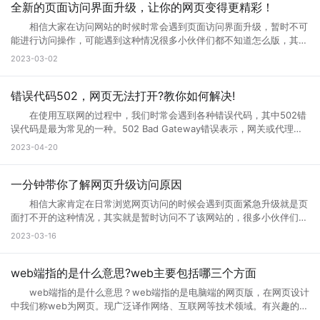
全新的页面访问界面升级，让你的网页变得更精彩！
相信大家在访问网站的时候时常会遇到页面访问界面升级，暂时不可
能进行访问操作，可能遇到这种情况很多小伙伴们都不知道怎么版，其实
互联网网页在正常使用过程中是不会出现这种问题的。那么如果遇到页面
2023-03-02
访问界面升级怎么办?页面访问界面升级通知怎么设置?接下来就跟小编一
起来详细了解下吧! 页面访问界面升级怎么办 所谓的网页升级访
问页面，就是用户们正在访问的网页正在进行升级，暂时不可能进行访问
错误代码502，网页无法打开?教你如何解决!
等操作，一般来说互联网的网页使用过程中会出现各种问题的，网页建设
在使用互联网的过程中，我们时常会遇到各种错误代码，其中502错
者们会通过升级访问提升网页的流畅度，让大家后续访问过程中更加顺
误代码是最为常见的一种。502 Bad Gateway错误表示，网关或代理服
畅。这样上网就不会太卡了。 页面访问界面升级通知怎么设置出现页
务无法将请求发送到上游服务器。那么，错误代码502是什么意思?错误
2023-04-20
面访问升级通知中，可以首先打开这个永久访问页面，然后点击升级按
代码502怎么解决?接下来小编将为您一一解答。 一、什么是错误代
钮，点击升级以后，网络就会自动的升级的，如果手机不会自动升级的
码502 502 Bad Gateway错误是指代理或网关从上一个服务器接收
话，就点击手动升级，大概等五分钟之后它就会自动的升级了。重复多
到的响应无效或不完整。通常，这种情况发生在文件太大或处理速度太慢
一分钟带你了解网页升级访问原因
次，通过以上方式就可以打开需要访问的页面。 页面访问升级出
的高流量网站上。例如，当您访问一个具有高流量的网站时，您的请求将
错? 有几个情况会导致这个现象出现： 1.你的网速过慢，网页代
相信大家肯定在日常浏览网页访问的时候会遇到页面紧急升级就是页
被发送到它的代理服务器。如果代理服务器在尝试访问网站时无法从上游
码没有完全下载就运行了，导致不完整，当然就错误了。请刷新。 2.
面打不开的这种情况，其实就是暂时访问不了该网站的，很多小伙伴们搞
服务器获取完整的响应，则会生成502错误代码。 502错误代码通常
网页设计错误，导致部分代码不能执行。请下载最新的遨游浏览器。
不清楚网页升级访问是什么意思，也不知道网页升级访问原因?其实这种
2023-03-16
是由代理服务器、网关或负载均衡器等设备导致的，而不是由您的计算机
3.你的浏览器不兼容导致部分代码不能执行。请下载最新的遨游浏览
情况很常见，很多网站当前的性能以及功能不能满足用户访问需求的时
或网络连接引起的。这意味着您只能为自己的网络连接做些有限的调整，
器。 4.你的IE浏览器缓存出错，请右键点击桌面IE浏览器，选择属
候，网站就会进行升级来满足访问者。那么为什么需要升级页面?具体跟
但无法修复网关响应错误。 二、错误代码502的可能原因 1、上
性，在常规页面里，点击删除文件这个按钮，选择全部删除，并且点击删
小编一起来详细了解下吧! 网页升级访问是什么意思? 所谓的网页
web端指的是什么意思?web主要包括哪三个方面
游服务器返回的响应无效或不完整 当请求通过代理服务器到达上游服
除cookies按钮。 5.网站服务器访问量太大，导致服务器超负载，部
升级访问，就是用户们正在访问的网页正在进行升级，暂时不可能进行访
务器时，服务器有时会出现响应故障。这可能是因为服务器正在忙于处理
web端指的是什么意思？web端指的是电脑端的网页版，在网页设计
分代码没有完全下载就提示浏览器完毕，导致错误。 你可以多刷新，或
问等操作，一般来说互联网的网页使用过程中会出现各种问题的，网页建
请求，或者因为出现其他问题造成了响应不完整。如果代理服务器无法从
中我们称web为网页。现广泛译作网络、互联网等技术领域。有兴趣的小
者换一个网速比较好的时候访问(前提是这个网站是个大网站，不会出现
设者们会通过升级访问提升网页的流畅度，让大家后续访问过程中更加顺
上游服务器获取完整的响应，则表现为502错误代码。 2、代理服务
伙伴赶紧跟着小编一起学习下。 web端指的是什么意思？ “Web