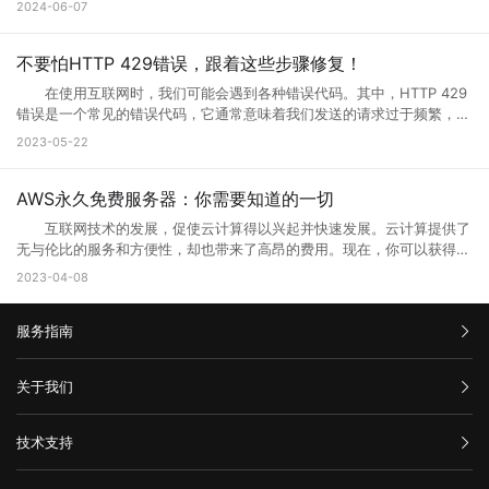
问题2) 6.qq空间目前在升级5.0版本，会出现一点小问题..请不用担
2024-06-07
畅。 网页升级访问升级原因 1、 每个网站的站长都是希望把自己
器或网关故障 当请求到达代理服务器或网关时，如果设备发生故障或
端”指的是通过Web浏览器访问和使用的应用程序或服务。在计算机和互
心，到10月份更新完毕后,所有问题都会解决的。 以上就是遇到页面
的网站做大做强的，当网站的流量高了以后网站的后台服务器可能无法接
未正确配置，则会导致出现502错误。如果代理服务器或网关未得到正确
联网领域，”Web”指的是互联网上的网页和Web应用程序。Web端可以是
访问界面升级怎么办的全部内容，其实当网站停止访问的话，不一定及时
纳大量的网友访问，这时候就需要升级网站了，升级以接纳更多的网友访
配置，将无法正常地从上游服务器获取响应。 3、网络连接问题
各种类型的应用程序或服务，包括网页应用、在线商店、社交媒体平台、
不要怕HTTP 429错误，跟着这些步骤修复！
网站问题，也有可能只是网站正在升级，升级也是为了更好的保证用户访
问网站。 2、 网站营运一段时间后，由于网络技术的发展以及网络服
本地计算机与服务器之间的网络连接是错误代码502的常见原因之一。如
电子邮件客户端等。 这些应用程序或服务通过Web浏览器（如
问以及使用体验。当然也是为了安全性能，服务器软件功能会随着版本的
务器环境的改变，原网页可能出现兼容性、功能与用户体验上的缺陷，为
在使用互联网时，我们可能会遇到各种错误代码。其中，HTTP 429
果您的互联网连接出现问题或受到网络中断的干扰，则可能导致您的请求
Google Chrome、Mozilla Firefox、Microsoft Edge等）在用户的计算
更新而提升。当现有的网站功能不能满足访问需求的时候也会及时升级提
了更长远的发展就需要升级访问页面了。 3、 现在的网络发展很快，
错误是一个常见的错误代码，它通常意味着我们发送的请求过于频繁，服
无法成功连接到代理服务器或网关，这会导致错误代码502的出现。
机或移动设备上运行。Web端的优势之一是它的跨平台性，因为用户只需
升体验。
网站的设计与服务器安全的水平可能还停留在比较老的水平，页面的升级
务器无法响应。那么你知道什么是HTTP 429错误?HTTP 429错误如何修
三、如何解决错误代码502 1、刷新页面 首先尝试刷新网页。因
2023-05-22
要一个支持Web浏览器的设备即可访问和使用。 这意味着无论是在桌
就能完善这些方面的缺陷。 为什么需要升级页面： 1、 升级页面
复它?接下来就让小编来跟大家详细介绍一下吧! 一、什么是HTTP
为502错误代码可能是由临时问题引起的，例如超载的服务器或墙壁上的
面电脑、笔记本电脑、平板电脑还是智能手机上，只需打开浏览器并输入
对于网站优化：网站进行META标记优化,W3C标准优化,搜索引擎优化等
429错误? HTTP 429错误是指服务器拒绝响应客户端的请求，因为客
阻止。因此，刷新页面可能会解决问题。 2、检查网络连接 检查
相应的Web地址，用户即可访问Web应用程序或服务。 相比于传统的
合理优化操作，使网站在页面的布局、结构与内容方面都对用户与搜索引
户端发送的请求次数过于频繁。这种错误通常发生在需要进行频繁请求的
AWS永久免费服务器：你需要知道的一切
您的网络连接是否正常。您可以尝试与其他网站进行通信，以确定问题是
本地应用程序，Web端的应用程序不需要在用户设备上安装，而是通过互
擎更加的友好，提升用户体验与搜索引擎对网站的认可。 2、 对于网
应用程序中，例如网站爬虫、API调用等。 在HTTP请求中，服务器会
否出现在本地网络连接中。如果您的其他网站可以工作，但一个特定的网
联网直接提供服务。这使得Web端应用程序的更新和维护更加方便，用户
互联网技术的发展，促使云计算得以兴起并快速发展。云计算提供了
站的安全与维护：页面安全方面的升级能有效的防止黑客入侵，造成网站
返回一个状态码，用于表示请求的结果。HTTP 429错误对应的状态码是
站不起作用，那么很可能是这个网站出现了502错误。 3、清除浏览
可以享受到实时的功能更新和改进。 web主要包括哪三个方面？
无与伦比的服务和方便性，却也带来了高昂的费用。现在，你可以获得一
破坏，数据损坏，商业机密泄露，客户资料丢失等损失;页面升级对于内
429。当客户端发送的请求超过服务器限制时，服务器就会返回这个状态
器缓存 清除浏览器缓存还可能有助于解决502错误。浏览器的缓存可
Web主要包括三个方面，分别是结构（Structure）、表现
些AWS永久免费服务器，使你能够在开发和测试新的应用程序时节省不少
容更新调整，网页X信息清理，网络速度提升等网站维护操作;定期检查企
2023-04-08
码。 二、为什么会出现HTTP 429错误? HTTP 429错误通常是由
能是旧数据的源，这可能会使代理服务器或网关出现错误。 4、暂时
（Presentation）和行为（Behavior）。这三个方面共同构成了Web的
成本。本文将告诉你AWS永久免费服务器有哪些，以及如何充分利用它的
业网络和计算机工作状态，降低系统故障率;网站系统遭遇突发严重故障
以下原因造成的： 1. 请求过于频繁：当客户端发送的请求过于频繁
使用其他网络连接 尝试切换到其他网络连接，例如在使用Wi-Fi时尝
基本框架，涵盖了从网页的构建到用户与网页交互的整个过程。 结
免费资源。 AWS永久免费服务器提供哪些服务? AWS(Amazon
而导致网络系统崩溃后，在最短的时间内进行恢复;在重要的文件资料、
时，服务器无法处理这么多请求，就会返回HTTP 429错误。 2. 服务
试使用移动数据。通过使用其他网络连接，您可以确定是否存在网络连接
构：指的是网页的骨架，即HTML代码，它定义了网页的基本结构和内
服务指南
Web Services)是亚马逊提供的一种基于云平台的服务。AWS永久免费计
数据被误删或遭病毒感染、黑客破坏后，通过技术手段尽力抢救，争取恢
器限制：有些服务器为了防止恶意攻击，会设置一些限制，例如每秒钟只
问题。 5、联系网站管理员 如果以上方法都尝试过了，但仍然出
容。HTML通过标签来组织网页的元素，如导航栏、正文内容等，这些标
划提供高端计算、存储和数据库服务。下面列出了十种免费使用的AWS服
复。 以上就是关于页面升级访问的原因以及解决方法全部内容，其实
允许发送一定数量的请求。如果客户端发送的请求超过了这个限制，服务
现502错误代码，并且您确信问题不是出在您的本地网络连接中，则可能
签帮助浏览器理解网页的布局和内容。 表现：涉及网页的视觉呈现，
务： 1. Amazon Elastic Compute Cloud (EC2)：EC2是AWS的核心
汇款信息
很多网站都是需要升级优化的，为了的就是可以满足各种用户的需求，也
器就会返回HTTP 429错误。 3. 网络不稳定：如果网络不稳定，客户
关于我们
需要联系网站管理员寻求帮助。他们可以告诉您更多关于错误代码502的
即CSS（级联样式表）的使用。CSS用于控制网页的布局、颜色、字体等
计算服务。免费计划提供750个小时的EC2实例。 2. Amazon S3：
是提升网站用户体验的一种方法，当然很多网站想要留住更多用户就需要
端发送的请求可能会丢失或延迟，导致服务器无法正常响应请求。
信息，并提供解决方法。 在互联网时代，我们经常会遇到502错误代
视觉效果，使网页看起来更加美观和吸引人。 行为：指的是网页与用
在AWS上创建和管理存储桶，对于不超过5GB的数据存储和处理是免费
购买流程
对网站不断进行页面访问升级，这样才能有利于网站的发展，特别是当服
三、如何修复HTTP 429错误? 如果遇到HTTP 429错误，我们可以采
码。这意味着请求未能正确连接到上游服务器，通常是由代理服务器、网
公司介绍
户交互的方式，即JavaScript的使用。JavaScript是一种脚本语言，它允
的。 3. AWS Lambda：以事件驱动的方式在云中运行代码，免费计
技术支持
务器无法接纳新用户访问的时候，更需要及时进行页面访问升级，希望本
取以下一些方法来修复： 1. 增加请求间隔时间：当客户端发送的请求
关或网络连接问题引起的。为了解决这个问题，我们可以尝试刷新网页、
服务条款
许网页对用户的操作做出响应，如点击按钮、滚动页面等，从而提供更加
划提供每月100万个AWS Lambda请求和每月400,000 GB秒的计
文可以帮助到大家。
过于频繁时，可以增加请求间隔时间，减少请求的数量。 2. 减少请
举报中心
检查网络连接、清除浏览器缓存、暂时使用其他网络连接或联系网站管理
丰富的交互体验。 这三个方面相互依赖，共同决定了Web的外观、功
算。 4. Amazon DynamoDB：AWS的高性能NoSQL数据存储，免费
求次数：如果客户端发送的请求超过了服务器限制，可以减少请求的数
网站备案