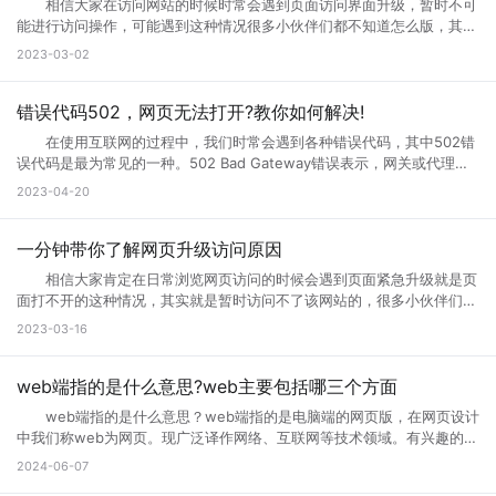
相信大家在访问网站的时候时常会遇到页面访问界面升级，暂时不可
能进行访问操作，可能遇到这种情况很多小伙伴们都不知道怎么版，其实
互联网网页在正常使用过程中是不会出现这种问题的。那么如果遇到页面
2023-03-02
访问界面升级怎么办?页面访问界面升级通知怎么设置?接下来就跟小编一
起来详细了解下吧! 页面访问界面升级怎么办 所谓的网页升级访
问页面，就是用户们正在访问的网页正在进行升级，暂时不可能进行访问
错误代码502，网页无法打开?教你如何解决!
等操作，一般来说互联网的网页使用过程中会出现各种问题的，网页建设
在使用互联网的过程中，我们时常会遇到各种错误代码，其中502错
者们会通过升级访问提升网页的流畅度，让大家后续访问过程中更加顺
误代码是最为常见的一种。502 Bad Gateway错误表示，网关或代理服
畅。这样上网就不会太卡了。 页面访问界面升级通知怎么设置出现页
务无法将请求发送到上游服务器。那么，错误代码502是什么意思?错误
2023-04-20
面访问升级通知中，可以首先打开这个永久访问页面，然后点击升级按
代码502怎么解决?接下来小编将为您一一解答。 一、什么是错误代
钮，点击升级以后，网络就会自动的升级的，如果手机不会自动升级的
码502 502 Bad Gateway错误是指代理或网关从上一个服务器接收
话，就点击手动升级，大概等五分钟之后它就会自动的升级了。重复多
到的响应无效或不完整。通常，这种情况发生在文件太大或处理速度太慢
一分钟带你了解网页升级访问原因
次，通过以上方式就可以打开需要访问的页面。 页面访问升级出
的高流量网站上。例如，当您访问一个具有高流量的网站时，您的请求将
错? 有几个情况会导致这个现象出现： 1.你的网速过慢，网页代
相信大家肯定在日常浏览网页访问的时候会遇到页面紧急升级就是页
被发送到它的代理服务器。如果代理服务器在尝试访问网站时无法从上游
码没有完全下载就运行了，导致不完整，当然就错误了。请刷新。 2.
面打不开的这种情况，其实就是暂时访问不了该网站的，很多小伙伴们搞
服务器获取完整的响应，则会生成502错误代码。 502错误代码通常
网页设计错误，导致部分代码不能执行。请下载最新的遨游浏览器。
不清楚网页升级访问是什么意思，也不知道网页升级访问原因?其实这种
2023-03-16
是由代理服务器、网关或负载均衡器等设备导致的，而不是由您的计算机
3.你的浏览器不兼容导致部分代码不能执行。请下载最新的遨游浏览
情况很常见，很多网站当前的性能以及功能不能满足用户访问需求的时
或网络连接引起的。这意味着您只能为自己的网络连接做些有限的调整，
器。 4.你的IE浏览器缓存出错，请右键点击桌面IE浏览器，选择属
候，网站就会进行升级来满足访问者。那么为什么需要升级页面?具体跟
但无法修复网关响应错误。 二、错误代码502的可能原因 1、上
性，在常规页面里，点击删除文件这个按钮，选择全部删除，并且点击删
小编一起来详细了解下吧! 网页升级访问是什么意思? 所谓的网页
web端指的是什么意思?web主要包括哪三个方面
游服务器返回的响应无效或不完整 当请求通过代理服务器到达上游服
除cookies按钮。 5.网站服务器访问量太大，导致服务器超负载，部
升级访问，就是用户们正在访问的网页正在进行升级，暂时不可能进行访
务器时，服务器有时会出现响应故障。这可能是因为服务器正在忙于处理
web端指的是什么意思？web端指的是电脑端的网页版，在网页设计
分代码没有完全下载就提示浏览器完毕，导致错误。 你可以多刷新，或
问等操作，一般来说互联网的网页使用过程中会出现各种问题的，网页建
请求，或者因为出现其他问题造成了响应不完整。如果代理服务器无法从
中我们称web为网页。现广泛译作网络、互联网等技术领域。有兴趣的小
者换一个网速比较好的时候访问(前提是这个网站是个大网站，不会出现
设者们会通过升级访问提升网页的流畅度，让大家后续访问过程中更加顺
上游服务器获取完整的响应，则表现为502错误代码。 2、代理服务
伙伴赶紧跟着小编一起学习下。 web端指的是什么意思？ “Web
问题2) 6.qq空间目前在升级5.0版本，会出现一点小问题..请不用担
2024-06-07
畅。 网页升级访问升级原因 1、 每个网站的站长都是希望把自己
器或网关故障 当请求到达代理服务器或网关时，如果设备发生故障或
端”指的是通过Web浏览器访问和使用的应用程序或服务。在计算机和互
心，到10月份更新完毕后,所有问题都会解决的。 以上就是遇到页面
的网站做大做强的，当网站的流量高了以后网站的后台服务器可能无法接