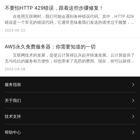
未正确配置，则会导致出现502错误。如果代理服务器或网关未得到正确
联网领域，”Web”指的是互联网上的网页和Web应用程序。Web端可以是
访问界面升级怎么办的全部内容，其实当网站停止访问的话，不一定及时
纳大量的网友访问，这时候就需要升级网站了，升级以接纳更多的网友访
配置，将无法正常地从上游服务器获取响应。 3、网络连接问题
各种类型的应用程序或服务，包括网页应用、在线商店、社交媒体平台、
不要怕HTTP 429错误，跟着这些步骤修复！
网站问题，也有可能只是网站正在升级，升级也是为了更好的保证用户访
问网站。 2、 网站营运一段时间后，由于网络技术的发展以及网络服
本地计算机与服务器之间的网络连接是错误代码502的常见原因之一。如
电子邮件客户端等。 这些应用程序或服务通过Web浏览器（如
问以及使用体验。当然也是为了安全性能，服务器软件功能会随着版本的
务器环境的改变，原网页可能出现兼容性、功能与用户体验上的缺陷，为
在使用互联网时，我们可能会遇到各种错误代码。其中，HTTP 429
果您的互联网连接出现问题或受到网络中断的干扰，则可能导致您的请求
Google Chrome、Mozilla Firefox、Microsoft Edge等）在用户的计算
更新而提升。当现有的网站功能不能满足访问需求的时候也会及时升级提
了更长远的发展就需要升级访问页面了。 3、 现在的网络发展很快，
错误是一个常见的错误代码，它通常意味着我们发送的请求过于频繁，服
无法成功连接到代理服务器或网关，这会导致错误代码502的出现。
机或移动设备上运行。Web端的优势之一是它的跨平台性，因为用户只需
升体验。
网站的设计与服务器安全的水平可能还停留在比较老的水平，页面的升级
务器无法响应。那么你知道什么是HTTP 429错误?HTTP 429错误如何修
三、如何解决错误代码502 1、刷新页面 首先尝试刷新网页。因
2023-05-22
要一个支持Web浏览器的设备即可访问和使用。 这意味着无论是在桌
就能完善这些方面的缺陷。 为什么需要升级页面： 1、 升级页面
复它?接下来就让小编来跟大家详细介绍一下吧! 一、什么是HTTP
为502错误代码可能是由临时问题引起的，例如超载的服务器或墙壁上的
面电脑、笔记本电脑、平板电脑还是智能手机上，只需打开浏览器并输入
对于网站优化：网站进行META标记优化,W3C标准优化,搜索引擎优化等
429错误? HTTP 429错误是指服务器拒绝响应客户端的请求，因为客
阻止。因此，刷新页面可能会解决问题。 2、检查网络连接 检查
相应的Web地址，用户即可访问Web应用程序或服务。 相比于传统的
合理优化操作，使网站在页面的布局、结构与内容方面都对用户与搜索引
户端发送的请求次数过于频繁。这种错误通常发生在需要进行频繁请求的
AWS永久免费服务器：你需要知道的一切
您的网络连接是否正常。您可以尝试与其他网站进行通信，以确定问题是
本地应用程序，Web端的应用程序不需要在用户设备上安装，而是通过互
擎更加的友好，提升用户体验与搜索引擎对网站的认可。 2、 对于网
应用程序中，例如网站爬虫、API调用等。 在HTTP请求中，服务器会
否出现在本地网络连接中。如果您的其他网站可以工作，但一个特定的网
联网直接提供服务。这使得Web端应用程序的更新和维护更加方便，用户
互联网技术的发展，促使云计算得以兴起并快速发展。云计算提供了
站的安全与维护：页面安全方面的升级能有效的防止黑客入侵，造成网站
返回一个状态码，用于表示请求的结果。HTTP 429错误对应的状态码是
站不起作用，那么很可能是这个网站出现了502错误。 3、清除浏览
可以享受到实时的功能更新和改进。 web主要包括哪三个方面？
无与伦比的服务和方便性，却也带来了高昂的费用。现在，你可以获得一
破坏，数据损坏，商业机密泄露，客户资料丢失等损失;页面升级对于内
429。当客户端发送的请求超过服务器限制时，服务器就会返回这个状态
器缓存 清除浏览器缓存还可能有助于解决502错误。浏览器的缓存可
Web主要包括三个方面，分别是结构（Structure）、表现
些AWS永久免费服务器，使你能够在开发和测试新的应用程序时节省不少
容更新调整，网页X信息清理，网络速度提升等网站维护操作;定期检查企
2023-04-08
码。 二、为什么会出现HTTP 429错误? HTTP 429错误通常是由
能是旧数据的源，这可能会使代理服务器或网关出现错误。 4、暂时
（Presentation）和行为（Behavior）。这三个方面共同构成了Web的
成本。本文将告诉你AWS永久免费服务器有哪些，以及如何充分利用它的
业网络和计算机工作状态，降低系统故障率;网站系统遭遇突发严重故障
以下原因造成的： 1. 请求过于频繁：当客户端发送的请求过于频繁
使用其他网络连接 尝试切换到其他网络连接，例如在使用Wi-Fi时尝
基本框架，涵盖了从网页的构建到用户与网页交互的整个过程。 结
免费资源。 AWS永久免费服务器提供哪些服务? AWS(Amazon
而导致网络系统崩溃后，在最短的时间内进行恢复;在重要的文件资料、
时，服务器无法处理这么多请求，就会返回HTTP 429错误。 2. 服务
试使用移动数据。通过使用其他网络连接，您可以确定是否存在网络连接
构：指的是网页的骨架，即HTML代码，它定义了网页的基本结构和内
服务指南
Web Services)是亚马逊提供的一种基于云平台的服务。AWS永久免费计
数据被误删或遭病毒感染、黑客破坏后，通过技术手段尽力抢救，争取恢
器限制：有些服务器为了防止恶意攻击，会设置一些限制，例如每秒钟只
问题。 5、联系网站管理员 如果以上方法都尝试过了，但仍然出
容。HTML通过标签来组织网页的元素，如导航栏、正文内容等，这些标
划提供高端计算、存储和数据库服务。下面列出了十种免费使用的AWS服
复。 以上就是关于页面升级访问的原因以及解决方法全部内容，其实
允许发送一定数量的请求。如果客户端发送的请求超过了这个限制，服务
现502错误代码，并且您确信问题不是出在您的本地网络连接中，则可能
签帮助浏览器理解网页的布局和内容。 表现：涉及网页的视觉呈现，
务： 1. Amazon Elastic Compute Cloud (EC2)：EC2是AWS的核心
汇款信息
很多网站都是需要升级优化的，为了的就是可以满足各种用户的需求，也
器就会返回HTTP 429错误。 3. 网络不稳定：如果网络不稳定，客户
关于我们
需要联系网站管理员寻求帮助。他们可以告诉您更多关于错误代码502的
即CSS（级联样式表）的使用。CSS用于控制网页的布局、颜色、字体等
计算服务。免费计划提供750个小时的EC2实例。 2. Amazon S3：
是提升网站用户体验的一种方法，当然很多网站想要留住更多用户就需要
端发送的请求可能会丢失或延迟，导致服务器无法正常响应请求。
信息，并提供解决方法。 在互联网时代，我们经常会遇到502错误代
视觉效果，使网页看起来更加美观和吸引人。 行为：指的是网页与用
在AWS上创建和管理存储桶，对于不超过5GB的数据存储和处理是免费
购买流程
对网站不断进行页面访问升级，这样才能有利于网站的发展，特别是当服
三、如何修复HTTP 429错误? 如果遇到HTTP 429错误，我们可以采
码。这意味着请求未能正确连接到上游服务器，通常是由代理服务器、网
公司介绍
户交互的方式，即JavaScript的使用。JavaScript是一种脚本语言，它允
的。 3. AWS Lambda：以事件驱动的方式在云中运行代码，免费计
技术支持
务器无法接纳新用户访问的时候，更需要及时进行页面访问升级，希望本
取以下一些方法来修复： 1. 增加请求间隔时间：当客户端发送的请求
关或网络连接问题引起的。为了解决这个问题，我们可以尝试刷新网页、
服务条款
许网页对用户的操作做出响应，如点击按钮、滚动页面等，从而提供更加
划提供每月100万个AWS Lambda请求和每月400,000 GB秒的计
文可以帮助到大家。
过于频繁时，可以增加请求间隔时间，减少请求的数量。 2. 减少请
举报中心
检查网络连接、清除浏览器缓存、暂时使用其他网络连接或联系网站管理
丰富的交互体验。 这三个方面相互依赖，共同决定了Web的外观、功
算。 4. Amazon DynamoDB：AWS的高性能NoSQL数据存储，免费
求次数：如果客户端发送的请求超过了服务器限制，可以减少请求的数
网站备案
员。希望本文能帮助您了解并解决错误代码502问题。
能和用户体验。 web端指的是什么意思？看完文章就能清楚知道了，
计划提供每月25个WCU和25个RCU。 5. Amazon Glacier：用于非
帮助中心
量，以满足服务器的限制要求。 3. 检查API调用的频率：如果HTTP
隐私声明
web的本意是蜘蛛网和网的意思，在拍改网页设计中我们称为网页的意
常少访问数据的低成本归档存储服务，在AWS中，小于3GB的数据存储是