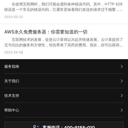
本地计算机与服务器之间的网络连接是错误代码502的常见原因之一。如
电子邮件客户端等。 这些应用程序或服务通过Web浏览器（如
问以及使用体验。当然也是为了安全性能，服务器软件功能会随着版本的
务器环境的改变，原网页可能出现兼容性、功能与用户体验上的缺陷，为
在使用互联网时，我们可能会遇到各种错误代码。其中，HTTP 429
果您的互联网连接出现问题或受到网络中断的干扰，则可能导致您的请求
Google Chrome、Mozilla Firefox、Microsoft Edge等）在用户的计算
更新而提升。当现有的网站功能不能满足访问需求的时候也会及时升级提
了更长远的发展就需要升级访问页面了。 3、 现在的网络发展很快，
错误是一个常见的错误代码，它通常意味着我们发送的请求过于频繁，服
无法成功连接到代理服务器或网关，这会导致错误代码502的出现。
机或移动设备上运行。Web端的优势之一是它的跨平台性，因为用户只需
升体验。
网站的设计与服务器安全的水平可能还停留在比较老的水平，页面的升级
务器无法响应。那么你知道什么是HTTP 429错误?HTTP 429错误如何修
三、如何解决错误代码502 1、刷新页面 首先尝试刷新网页。因
2023-05-22
要一个支持Web浏览器的设备即可访问和使用。 这意味着无论是在桌
就能完善这些方面的缺陷。 为什么需要升级页面： 1、 升级页面
复它?接下来就让小编来跟大家详细介绍一下吧! 一、什么是HTTP
为502错误代码可能是由临时问题引起的，例如超载的服务器或墙壁上的
面电脑、笔记本电脑、平板电脑还是智能手机上，只需打开浏览器并输入
对于网站优化：网站进行META标记优化,W3C标准优化,搜索引擎优化等
429错误? HTTP 429错误是指服务器拒绝响应客户端的请求，因为客
阻止。因此，刷新页面可能会解决问题。 2、检查网络连接 检查
相应的Web地址，用户即可访问Web应用程序或服务。 相比于传统的
合理优化操作，使网站在页面的布局、结构与内容方面都对用户与搜索引
户端发送的请求次数过于频繁。这种错误通常发生在需要进行频繁请求的
AWS永久免费服务器：你需要知道的一切
您的网络连接是否正常。您可以尝试与其他网站进行通信，以确定问题是
本地应用程序，Web端的应用程序不需要在用户设备上安装，而是通过互
擎更加的友好，提升用户体验与搜索引擎对网站的认可。 2、 对于网
应用程序中，例如网站爬虫、API调用等。 在HTTP请求中，服务器会
否出现在本地网络连接中。如果您的其他网站可以工作，但一个特定的网
联网直接提供服务。这使得Web端应用程序的更新和维护更加方便，用户
互联网技术的发展，促使云计算得以兴起并快速发展。云计算提供了
站的安全与维护：页面安全方面的升级能有效的防止黑客入侵，造成网站
返回一个状态码，用于表示请求的结果。HTTP 429错误对应的状态码是
站不起作用，那么很可能是这个网站出现了502错误。 3、清除浏览
可以享受到实时的功能更新和改进。 web主要包括哪三个方面？
无与伦比的服务和方便性，却也带来了高昂的费用。现在，你可以获得一
破坏，数据损坏，商业机密泄露，客户资料丢失等损失;页面升级对于内
429。当客户端发送的请求超过服务器限制时，服务器就会返回这个状态
器缓存 清除浏览器缓存还可能有助于解决502错误。浏览器的缓存可
Web主要包括三个方面，分别是结构（Structure）、表现
些AWS永久免费服务器，使你能够在开发和测试新的应用程序时节省不少
容更新调整，网页X信息清理，网络速度提升等网站维护操作;定期检查企
2023-04-08
码。 二、为什么会出现HTTP 429错误? HTTP 429错误通常是由
能是旧数据的源，这可能会使代理服务器或网关出现错误。 4、暂时
（Presentation）和行为（Behavior）。这三个方面共同构成了Web的
成本。本文将告诉你AWS永久免费服务器有哪些，以及如何充分利用它的
业网络和计算机工作状态，降低系统故障率;网站系统遭遇突发严重故障
以下原因造成的： 1. 请求过于频繁：当客户端发送的请求过于频繁
使用其他网络连接 尝试切换到其他网络连接，例如在使用Wi-Fi时尝
基本框架，涵盖了从网页的构建到用户与网页交互的整个过程。 结
免费资源。 AWS永久免费服务器提供哪些服务? AWS(Amazon
而导致网络系统崩溃后，在最短的时间内进行恢复;在重要的文件资料、
时，服务器无法处理这么多请求，就会返回HTTP 429错误。 2. 服务
试使用移动数据。通过使用其他网络连接，您可以确定是否存在网络连接
构：指的是网页的骨架，即HTML代码，它定义了网页的基本结构和内
服务指南
Web Services)是亚马逊提供的一种基于云平台的服务。AWS永久免费计
数据被误删或遭病毒感染、黑客破坏后，通过技术手段尽力抢救，争取恢
器限制：有些服务器为了防止恶意攻击，会设置一些限制，例如每秒钟只
问题。 5、联系网站管理员 如果以上方法都尝试过了，但仍然出
容。HTML通过标签来组织网页的元素，如导航栏、正文内容等，这些标
划提供高端计算、存储和数据库服务。下面列出了十种免费使用的AWS服
复。 以上就是关于页面升级访问的原因以及解决方法全部内容，其实
允许发送一定数量的请求。如果客户端发送的请求超过了这个限制，服务
现502错误代码，并且您确信问题不是出在您的本地网络连接中，则可能
签帮助浏览器理解网页的布局和内容。 表现：涉及网页的视觉呈现，
务： 1. Amazon Elastic Compute Cloud (EC2)：EC2是AWS的核心
汇款信息
很多网站都是需要升级优化的，为了的就是可以满足各种用户的需求，也
器就会返回HTTP 429错误。 3. 网络不稳定：如果网络不稳定，客户
关于我们
需要联系网站管理员寻求帮助。他们可以告诉您更多关于错误代码502的
即CSS（级联样式表）的使用。CSS用于控制网页的布局、颜色、字体等
计算服务。免费计划提供750个小时的EC2实例。 2. Amazon S3：
是提升网站用户体验的一种方法，当然很多网站想要留住更多用户就需要
端发送的请求可能会丢失或延迟，导致服务器无法正常响应请求。
信息，并提供解决方法。 在互联网时代，我们经常会遇到502错误代
视觉效果，使网页看起来更加美观和吸引人。 行为：指的是网页与用
在AWS上创建和管理存储桶，对于不超过5GB的数据存储和处理是免费
购买流程
对网站不断进行页面访问升级，这样才能有利于网站的发展，特别是当服
三、如何修复HTTP 429错误? 如果遇到HTTP 429错误，我们可以采
码。这意味着请求未能正确连接到上游服务器，通常是由代理服务器、网
公司介绍
户交互的方式，即JavaScript的使用。JavaScript是一种脚本语言，它允
的。 3. AWS Lambda：以事件驱动的方式在云中运行代码，免费计
技术支持
务器无法接纳新用户访问的时候，更需要及时进行页面访问升级，希望本
取以下一些方法来修复： 1. 增加请求间隔时间：当客户端发送的请求
关或网络连接问题引起的。为了解决这个问题，我们可以尝试刷新网页、
服务条款
许网页对用户的操作做出响应，如点击按钮、滚动页面等，从而提供更加
划提供每月100万个AWS Lambda请求和每月400,000 GB秒的计
文可以帮助到大家。
过于频繁时，可以增加请求间隔时间，减少请求的数量。 2. 减少请
举报中心
检查网络连接、清除浏览器缓存、暂时使用其他网络连接或联系网站管理
丰富的交互体验。 这三个方面相互依赖，共同决定了Web的外观、功
算。 4. Amazon DynamoDB：AWS的高性能NoSQL数据存储，免费
求次数：如果客户端发送的请求超过了服务器限制，可以减少请求的数
网站备案
员。希望本文能帮助您了解并解决错误代码502问题。
能和用户体验。 web端指的是什么意思？看完文章就能清楚知道了，
计划提供每月25个WCU和25个RCU。 5. Amazon Glacier：用于非
帮助中心
量，以满足服务器的限制要求。 3. 检查API调用的频率：如果HTTP
隐私声明
web的本意是蜘蛛网和网的意思，在拍改网页设计中我们称为网页的意
常少访问数据的低成本归档存储服务，在AWS中，小于3GB的数据存储是
技术文档
429错误发生在API调用中，我们可以检查API调用的频率，是否超出了
思。现广泛译作网络、互联网等技术领域。
免费的。 6. Amazon CloudFront：AWS的全球内容分发网络
服务器问题
API提供商的限制。 4. 检查网络连接：如果HTTP 429错误是由网络
(CDN)，免费计划为每个月50GB的数据传输提供免费流量。 7.
客服电话：400-9188-010
白名单保护