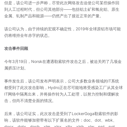
但是，该公司进一步声称，尽管此次网络攻击迫使公司某些操作回
到人工过程时代，但公司其他部分——包括铝土矿和氧化铝、原生
金属、轧制产品和能源——仍然产出了接近正常的产量。
该公司认为，由于持续的宏观不确定性，2019年全球原铝市场可能
仍将维持全年赤字的状态。
攻击事件回顾
今年3月19日，Norsk在遭遇勒索软件攻击之后，被迫关闭了几项金
属挤压计划。
事件发生后，该公司发布声明表示，公司大多数业务领域的IT系统
都受到了此次攻击影响，Hydro正在尽可能地将受感染工厂从其全球
IT网络中隔离出来，并将操作转为人工处理，以努力控制和缓解攻
击，但尚不清楚全面的情况。
后来，该公司证实，此次攻击是受到了LockerGoga勒索软件的影
响，该软件能够加密带有以下扩展名的文件：doc、dot、wbk、
docx、dotx、docb、xlm、xlsx、xltx、xlsb、xlw、ppt、pot、