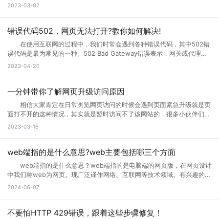
互联网网页在正常使用过程中是不会出现这种问题的。那么如果遇到页面
2023-03-02
访问界面升级怎么办?页面访问界面升级通知怎么设置?接下来就跟小编一
起来详细了解下吧! 页面访问界面升级怎么办 所谓的网页升级访
问页面，就是用户们正在访问的网页正在进行升级，暂时不可能进行访问
错误代码502，网页无法打开?教你如何解决!
等操作，一般来说互联网的网页使用过程中会出现各种问题的，网页建设
在使用互联网的过程中，我们时常会遇到各种错误代码，其中502错
者们会通过升级访问提升网页的流畅度，让大家后续访问过程中更加顺
误代码是最为常见的一种。502 Bad Gateway错误表示，网关或代理服
畅。这样上网就不会太卡了。 页面访问界面升级通知怎么设置出现页
务无法将请求发送到上游服务器。那么，错误代码502是什么意思?错误
2023-04-20
面访问升级通知中，可以首先打开这个永久访问页面，然后点击升级按
代码502怎么解决?接下来小编将为您一一解答。 一、什么是错误代
钮，点击升级以后，网络就会自动的升级的，如果手机不会自动升级的
码502 502 Bad Gateway错误是指代理或网关从上一个服务器接收
话，就点击手动升级，大概等五分钟之后它就会自动的升级了。重复多
到的响应无效或不完整。通常，这种情况发生在文件太大或处理速度太慢
一分钟带你了解网页升级访问原因
次，通过以上方式就可以打开需要访问的页面。 页面访问升级出
的高流量网站上。例如，当您访问一个具有高流量的网站时，您的请求将
错? 有几个情况会导致这个现象出现： 1.你的网速过慢，网页代
相信大家肯定在日常浏览网页访问的时候会遇到页面紧急升级就是页
被发送到它的代理服务器。如果代理服务器在尝试访问网站时无法从上游
码没有完全下载就运行了，导致不完整，当然就错误了。请刷新。 2.
面打不开的这种情况，其实就是暂时访问不了该网站的，很多小伙伴们搞
服务器获取完整的响应，则会生成502错误代码。 502错误代码通常
网页设计错误，导致部分代码不能执行。请下载最新的遨游浏览器。
不清楚网页升级访问是什么意思，也不知道网页升级访问原因?其实这种
2023-03-16
是由代理服务器、网关或负载均衡器等设备导致的，而不是由您的计算机
3.你的浏览器不兼容导致部分代码不能执行。请下载最新的遨游浏览
情况很常见，很多网站当前的性能以及功能不能满足用户访问需求的时
或网络连接引起的。这意味着您只能为自己的网络连接做些有限的调整，
器。 4.你的IE浏览器缓存出错，请右键点击桌面IE浏览器，选择属
候，网站就会进行升级来满足访问者。那么为什么需要升级页面?具体跟
但无法修复网关响应错误。 二、错误代码502的可能原因 1、上
性，在常规页面里，点击删除文件这个按钮，选择全部删除，并且点击删
小编一起来详细了解下吧! 网页升级访问是什么意思? 所谓的网页
web端指的是什么意思?web主要包括哪三个方面
游服务器返回的响应无效或不完整 当请求通过代理服务器到达上游服
除cookies按钮。 5.网站服务器访问量太大，导致服务器超负载，部
升级访问，就是用户们正在访问的网页正在进行升级，暂时不可能进行访
务器时，服务器有时会出现响应故障。这可能是因为服务器正在忙于处理
web端指的是什么意思？web端指的是电脑端的网页版，在网页设计
分代码没有完全下载就提示浏览器完毕，导致错误。 你可以多刷新，或
问等操作，一般来说互联网的网页使用过程中会出现各种问题的，网页建
请求，或者因为出现其他问题造成了响应不完整。如果代理服务器无法从
中我们称web为网页。现广泛译作网络、互联网等技术领域。有兴趣的小
者换一个网速比较好的时候访问(前提是这个网站是个大网站，不会出现
设者们会通过升级访问提升网页的流畅度，让大家后续访问过程中更加顺
上游服务器获取完整的响应，则表现为502错误代码。 2、代理服务
伙伴赶紧跟着小编一起学习下。 web端指的是什么意思？ “Web
问题2) 6.qq空间目前在升级5.0版本，会出现一点小问题..请不用担
2024-06-07
畅。 网页升级访问升级原因 1、 每个网站的站长都是希望把自己
器或网关故障 当请求到达代理服务器或网关时，如果设备发生故障或
端”指的是通过Web浏览器访问和使用的应用程序或服务。在计算机和互
心，到10月份更新完毕后,所有问题都会解决的。 以上就是遇到页面
的网站做大做强的，当网站的流量高了以后网站的后台服务器可能无法接
未正确配置，则会导致出现502错误。如果代理服务器或网关未得到正确
联网领域，”Web”指的是互联网上的网页和Web应用程序。Web端可以是
访问界面升级怎么办的全部内容，其实当网站停止访问的话，不一定及时
纳大量的网友访问，这时候就需要升级网站了，升级以接纳更多的网友访
配置，将无法正常地从上游服务器获取响应。 3、网络连接问题
各种类型的应用程序或服务，包括网页应用、在线商店、社交媒体平台、
不要怕HTTP 429错误，跟着这些步骤修复！
网站问题，也有可能只是网站正在升级，升级也是为了更好的保证用户访
问网站。 2、 网站营运一段时间后，由于网络技术的发展以及网络服