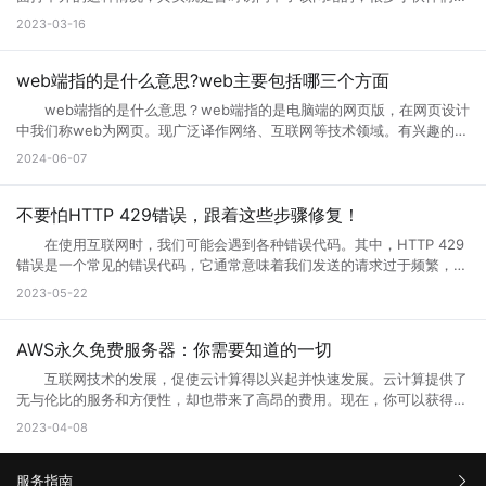
服务器获取完整的响应，则会生成502错误代码。 502错误代码通常
网页设计错误，导致部分代码不能执行。请下载最新的遨游浏览器。
不清楚网页升级访问是什么意思，也不知道网页升级访问原因?其实这种
2023-03-16
是由代理服务器、网关或负载均衡器等设备导致的，而不是由您的计算机
3.你的浏览器不兼容导致部分代码不能执行。请下载最新的遨游浏览
情况很常见，很多网站当前的性能以及功能不能满足用户访问需求的时
或网络连接引起的。这意味着您只能为自己的网络连接做些有限的调整，
器。 4.你的IE浏览器缓存出错，请右键点击桌面IE浏览器，选择属
候，网站就会进行升级来满足访问者。那么为什么需要升级页面?具体跟
但无法修复网关响应错误。 二、错误代码502的可能原因 1、上
性，在常规页面里，点击删除文件这个按钮，选择全部删除，并且点击删
小编一起来详细了解下吧! 网页升级访问是什么意思? 所谓的网页
web端指的是什么意思?web主要包括哪三个方面
游服务器返回的响应无效或不完整 当请求通过代理服务器到达上游服
除cookies按钮。 5.网站服务器访问量太大，导致服务器超负载，部
升级访问，就是用户们正在访问的网页正在进行升级，暂时不可能进行访
务器时，服务器有时会出现响应故障。这可能是因为服务器正在忙于处理
web端指的是什么意思？web端指的是电脑端的网页版，在网页设计
分代码没有完全下载就提示浏览器完毕，导致错误。 你可以多刷新，或
问等操作，一般来说互联网的网页使用过程中会出现各种问题的，网页建
请求，或者因为出现其他问题造成了响应不完整。如果代理服务器无法从
中我们称web为网页。现广泛译作网络、互联网等技术领域。有兴趣的小
者换一个网速比较好的时候访问(前提是这个网站是个大网站，不会出现
设者们会通过升级访问提升网页的流畅度，让大家后续访问过程中更加顺
上游服务器获取完整的响应，则表现为502错误代码。 2、代理服务
伙伴赶紧跟着小编一起学习下。 web端指的是什么意思？ “Web
问题2) 6.qq空间目前在升级5.0版本，会出现一点小问题..请不用担
2024-06-07
畅。 网页升级访问升级原因 1、 每个网站的站长都是希望把自己
器或网关故障 当请求到达代理服务器或网关时，如果设备发生故障或
端”指的是通过Web浏览器访问和使用的应用程序或服务。在计算机和互
心，到10月份更新完毕后,所有问题都会解决的。 以上就是遇到页面
的网站做大做强的，当网站的流量高了以后网站的后台服务器可能无法接
未正确配置，则会导致出现502错误。如果代理服务器或网关未得到正确
联网领域，”Web”指的是互联网上的网页和Web应用程序。Web端可以是
访问界面升级怎么办的全部内容，其实当网站停止访问的话，不一定及时
纳大量的网友访问，这时候就需要升级网站了，升级以接纳更多的网友访
配置，将无法正常地从上游服务器获取响应。 3、网络连接问题
各种类型的应用程序或服务，包括网页应用、在线商店、社交媒体平台、
不要怕HTTP 429错误，跟着这些步骤修复！
网站问题，也有可能只是网站正在升级，升级也是为了更好的保证用户访
问网站。 2、 网站营运一段时间后，由于网络技术的发展以及网络服
本地计算机与服务器之间的网络连接是错误代码502的常见原因之一。如
电子邮件客户端等。 这些应用程序或服务通过Web浏览器（如
问以及使用体验。当然也是为了安全性能，服务器软件功能会随着版本的
务器环境的改变，原网页可能出现兼容性、功能与用户体验上的缺陷，为
在使用互联网时，我们可能会遇到各种错误代码。其中，HTTP 429
果您的互联网连接出现问题或受到网络中断的干扰，则可能导致您的请求
Google Chrome、Mozilla Firefox、Microsoft Edge等）在用户的计算
更新而提升。当现有的网站功能不能满足访问需求的时候也会及时升级提
了更长远的发展就需要升级访问页面了。 3、 现在的网络发展很快，
错误是一个常见的错误代码，它通常意味着我们发送的请求过于频繁，服
无法成功连接到代理服务器或网关，这会导致错误代码502的出现。
机或移动设备上运行。Web端的优势之一是它的跨平台性，因为用户只需
升体验。
网站的设计与服务器安全的水平可能还停留在比较老的水平，页面的升级
务器无法响应。那么你知道什么是HTTP 429错误?HTTP 429错误如何修
三、如何解决错误代码502 1、刷新页面 首先尝试刷新网页。因
2023-05-22
要一个支持Web浏览器的设备即可访问和使用。 这意味着无论是在桌
就能完善这些方面的缺陷。 为什么需要升级页面： 1、 升级页面
复它?接下来就让小编来跟大家详细介绍一下吧! 一、什么是HTTP
为502错误代码可能是由临时问题引起的，例如超载的服务器或墙壁上的
面电脑、笔记本电脑、平板电脑还是智能手机上，只需打开浏览器并输入
对于网站优化：网站进行META标记优化,W3C标准优化,搜索引擎优化等
429错误? HTTP 429错误是指服务器拒绝响应客户端的请求，因为客
阻止。因此，刷新页面可能会解决问题。 2、检查网络连接 检查
相应的Web地址，用户即可访问Web应用程序或服务。 相比于传统的
合理优化操作，使网站在页面的布局、结构与内容方面都对用户与搜索引
户端发送的请求次数过于频繁。这种错误通常发生在需要进行频繁请求的
AWS永久免费服务器：你需要知道的一切
您的网络连接是否正常。您可以尝试与其他网站进行通信，以确定问题是
本地应用程序，Web端的应用程序不需要在用户设备上安装，而是通过互
擎更加的友好，提升用户体验与搜索引擎对网站的认可。 2、 对于网
应用程序中，例如网站爬虫、API调用等。 在HTTP请求中，服务器会
否出现在本地网络连接中。如果您的其他网站可以工作，但一个特定的网
联网直接提供服务。这使得Web端应用程序的更新和维护更加方便，用户
互联网技术的发展，促使云计算得以兴起并快速发展。云计算提供了
站的安全与维护：页面安全方面的升级能有效的防止黑客入侵，造成网站
返回一个状态码，用于表示请求的结果。HTTP 429错误对应的状态码是
站不起作用，那么很可能是这个网站出现了502错误。 3、清除浏览
可以享受到实时的功能更新和改进。 web主要包括哪三个方面？
无与伦比的服务和方便性，却也带来了高昂的费用。现在，你可以获得一
破坏，数据损坏，商业机密泄露，客户资料丢失等损失;页面升级对于内
429。当客户端发送的请求超过服务器限制时，服务器就会返回这个状态
器缓存 清除浏览器缓存还可能有助于解决502错误。浏览器的缓存可
Web主要包括三个方面，分别是结构（Structure）、表现
些AWS永久免费服务器，使你能够在开发和测试新的应用程序时节省不少
容更新调整，网页X信息清理，网络速度提升等网站维护操作;定期检查企
2023-04-08
码。 二、为什么会出现HTTP 429错误? HTTP 429错误通常是由
能是旧数据的源，这可能会使代理服务器或网关出现错误。 4、暂时
（Presentation）和行为（Behavior）。这三个方面共同构成了Web的
成本。本文将告诉你AWS永久免费服务器有哪些，以及如何充分利用它的
业网络和计算机工作状态，降低系统故障率;网站系统遭遇突发严重故障
以下原因造成的： 1. 请求过于频繁：当客户端发送的请求过于频繁
使用其他网络连接 尝试切换到其他网络连接，例如在使用Wi-Fi时尝
基本框架，涵盖了从网页的构建到用户与网页交互的整个过程。 结
免费资源。 AWS永久免费服务器提供哪些服务? AWS(Amazon
而导致网络系统崩溃后，在最短的时间内进行恢复;在重要的文件资料、
时，服务器无法处理这么多请求，就会返回HTTP 429错误。 2. 服务
试使用移动数据。通过使用其他网络连接，您可以确定是否存在网络连接
构：指的是网页的骨架，即HTML代码，它定义了网页的基本结构和内
服务指南
Web Services)是亚马逊提供的一种基于云平台的服务。AWS永久免费计