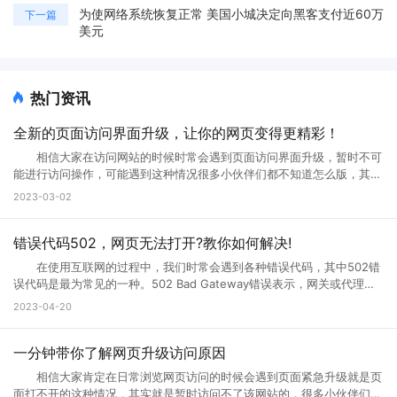
为使网络系统恢复正常 美国小城决定向黑客支付近60万
下一篇
美元
热门资讯
全新的页面访问界面升级，让你的网页变得更精彩！
相信大家在访问网站的时候时常会遇到页面访问界面升级，暂时不可
能进行访问操作，可能遇到这种情况很多小伙伴们都不知道怎么版，其实
互联网网页在正常使用过程中是不会出现这种问题的。那么如果遇到页面
2023-03-02
访问界面升级怎么办?页面访问界面升级通知怎么设置?接下来就跟小编一
起来详细了解下吧! 页面访问界面升级怎么办 所谓的网页升级访
问页面，就是用户们正在访问的网页正在进行升级，暂时不可能进行访问
错误代码502，网页无法打开?教你如何解决!
等操作，一般来说互联网的网页使用过程中会出现各种问题的，网页建设
在使用互联网的过程中，我们时常会遇到各种错误代码，其中502错
者们会通过升级访问提升网页的流畅度，让大家后续访问过程中更加顺
误代码是最为常见的一种。502 Bad Gateway错误表示，网关或代理服
畅。这样上网就不会太卡了。 页面访问界面升级通知怎么设置出现页
务无法将请求发送到上游服务器。那么，错误代码502是什么意思?错误
2023-04-20
面访问升级通知中，可以首先打开这个永久访问页面，然后点击升级按
代码502怎么解决?接下来小编将为您一一解答。 一、什么是错误代
钮，点击升级以后，网络就会自动的升级的，如果手机不会自动升级的
码502 502 Bad Gateway错误是指代理或网关从上一个服务器接收
话，就点击手动升级，大概等五分钟之后它就会自动的升级了。重复多
到的响应无效或不完整。通常，这种情况发生在文件太大或处理速度太慢
一分钟带你了解网页升级访问原因
次，通过以上方式就可以打开需要访问的页面。 页面访问升级出
的高流量网站上。例如，当您访问一个具有高流量的网站时，您的请求将
错? 有几个情况会导致这个现象出现： 1.你的网速过慢，网页代
相信大家肯定在日常浏览网页访问的时候会遇到页面紧急升级就是页
被发送到它的代理服务器。如果代理服务器在尝试访问网站时无法从上游
码没有完全下载就运行了，导致不完整，当然就错误了。请刷新。 2.
面打不开的这种情况，其实就是暂时访问不了该网站的，很多小伙伴们搞