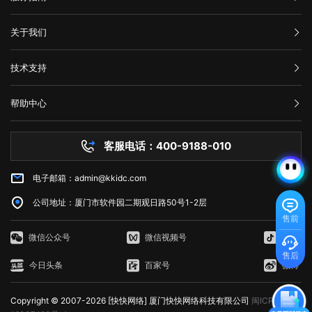
数据被误删或遭病毒感染、黑客破坏后，通过技术手段尽力抢救，争取恢
器限制：有些服务器为了防止恶意攻击，会设置一些限制，例如每秒钟只
问题。 5、联系网站管理员 如果以上方法都尝试过了，但仍然出
容。HTML通过标签来组织网页的元素，如导航栏、正文内容等，这些标
划提供高端计算、存储和数据库服务。下面列出了十种免费使用的AWS服
复。 以上就是关于页面升级访问的原因以及解决方法全部内容，其实
允许发送一定数量的请求。如果客户端发送的请求超过了这个限制，服务
现502错误代码，并且您确信问题不是出在您的本地网络连接中，则可能
签帮助浏览器理解网页的布局和内容。 表现：涉及网页的视觉呈现，
务： 1. Amazon Elastic Compute Cloud (EC2)：EC2是AWS的核心
汇款信息
很多网站都是需要升级优化的，为了的就是可以满足各种用户的需求，也
器就会返回HTTP 429错误。 3. 网络不稳定：如果网络不稳定，客户
关于我们
需要联系网站管理员寻求帮助。他们可以告诉您更多关于错误代码502的
即CSS（级联样式表）的使用。CSS用于控制网页的布局、颜色、字体等
计算服务。免费计划提供750个小时的EC2实例。 2. Amazon S3：
是提升网站用户体验的一种方法，当然很多网站想要留住更多用户就需要
端发送的请求可能会丢失或延迟，导致服务器无法正常响应请求。
信息，并提供解决方法。 在互联网时代，我们经常会遇到502错误代
视觉效果，使网页看起来更加美观和吸引人。 行为：指的是网页与用
在AWS上创建和管理存储桶，对于不超过5GB的数据存储和处理是免费
购买流程
对网站不断进行页面访问升级，这样才能有利于网站的发展，特别是当服
三、如何修复HTTP 429错误? 如果遇到HTTP 429错误，我们可以采
码。这意味着请求未能正确连接到上游服务器，通常是由代理服务器、网
公司介绍
户交互的方式，即JavaScript的使用。JavaScript是一种脚本语言，它允
的。 3. AWS Lambda：以事件驱动的方式在云中运行代码，免费计
技术支持
务器无法接纳新用户访问的时候，更需要及时进行页面访问升级，希望本
取以下一些方法来修复： 1. 增加请求间隔时间：当客户端发送的请求
关或网络连接问题引起的。为了解决这个问题，我们可以尝试刷新网页、
服务条款
许网页对用户的操作做出响应，如点击按钮、滚动页面等，从而提供更加
划提供每月100万个AWS Lambda请求和每月400,000 GB秒的计
文可以帮助到大家。
过于频繁时，可以增加请求间隔时间，减少请求的数量。 2. 减少请
举报中心
检查网络连接、清除浏览器缓存、暂时使用其他网络连接或联系网站管理
丰富的交互体验。 这三个方面相互依赖，共同决定了Web的外观、功
算。 4. Amazon DynamoDB：AWS的高性能NoSQL数据存储，免费
求次数：如果客户端发送的请求超过了服务器限制，可以减少请求的数
网站备案
员。希望本文能帮助您了解并解决错误代码502问题。
能和用户体验。 web端指的是什么意思？看完文章就能清楚知道了，
计划提供每月25个WCU和25个RCU。 5. Amazon Glacier：用于非
帮助中心
量，以满足服务器的限制要求。 3. 检查API调用的频率：如果HTTP
隐私声明
web的本意是蜘蛛网和网的意思，在拍改网页设计中我们称为网页的意
常少访问数据的低成本归档存储服务，在AWS中，小于3GB的数据存储是
技术文档
429错误发生在API调用中，我们可以检查API调用的频率，是否超出了
思。现广泛译作网络、互联网等技术领域。
免费的。 6. Amazon CloudFront：AWS的全球内容分发网络
服务器问题
API提供商的限制。 4. 检查网络连接：如果HTTP 429错误是由网络
(CDN)，免费计划为每个月50GB的数据传输提供免费流量。 7.
客服电话：400-9188-010
白名单保护
不稳定引起的，我们可以检查网络连接是否正常，是否存在延迟或丢包现
Amazon Machine Learning：一种基于云的机器学习服务，在免费计划
常见问题
象。 5. 使用CDN服务：CDN即内容分发网络，可以缓存静态资源，
中提供每月10,000个批处理预测。 8. Amazon RDS：AWS的关系型
减少请求次数，提高请求速度和稳定性。 6. 联系服务器管理员：如
电子邮箱：admin@kkidc.com
市场资讯
数据库服务，免费计划实例持续使用750小时，每月获得20GB的备份存
果HTTP 429错误仍无法解决，我们可以联系服务器管理员，让其检查服
储和10万条I/O请求数。 9. Amazon SES：简单邮件服务，用于发送
务器设置是否存在问题。 HTTP 429错误通常是由请求过于频繁、服
公司地址：厦门市软件园二期观日路50号1-2层
和接收电子邮件，AWS SES在免费计划中提供每月62,000封电子邮件发
务器限制、网络不稳定等原因造成的。为了修复HTTP 429错误，我们可
售前
送。 10. Amazon CloudWatch：AWS的监控服务，AWS
以采取增加请求间隔时间、减少请求次数、检查API调用的频率、检查网
CloudWatch在免费计划中提供1个月内每个AWS账户$0.10的按需监
微信公众号
微信视频号
抖音
络连接、使用CDN服务等方法。如果以上方法无法解决HTTP 429错误，
控。 如何使用AWS永久免费服务器 AWS提供的免费计划通常是
我们可以联系服务器管理员，寻求帮助。
售后
给新用户或者想要尝试AWS零成本的用户来使用。以EC2为例，我们将简
今日头条
百家号
微博
单介绍该服务的使用。 1. 注册AWS账户：在AWS官网注册一个账户
并使用AWS Free Tier即可开始使用免费计划。 2. 创建EC2实例：在
Copyright © 2007-2026 [快快网络] 厦门快快网络科技有限公司
闽ICP备
控制台中，选择EC2，选择运行模板(AMI)，选择实例类型，并分配安全