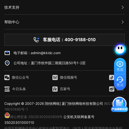
在AWS上创建和管理存储桶，对于不超过5GB的数据存储和处理是免费
购买流程
对网站不断进行页面访问升级，这样才能有利于网站的发展，特别是当服
三、如何修复HTTP 429错误? 如果遇到HTTP 429错误，我们可以采
码。这意味着请求未能正确连接到上游服务器，通常是由代理服务器、网
公司介绍
户交互的方式，即JavaScript的使用。JavaScript是一种脚本语言，它允
的。 3. AWS Lambda：以事件驱动的方式在云中运行代码，免费计
技术支持
务器无法接纳新用户访问的时候，更需要及时进行页面访问升级，希望本
取以下一些方法来修复： 1. 增加请求间隔时间：当客户端发送的请求
关或网络连接问题引起的。为了解决这个问题，我们可以尝试刷新网页、
服务条款
许网页对用户的操作做出响应，如点击按钮、滚动页面等，从而提供更加
划提供每月100万个AWS Lambda请求和每月400,000 GB秒的计
文可以帮助到大家。
过于频繁时，可以增加请求间隔时间，减少请求的数量。 2. 减少请
举报中心
检查网络连接、清除浏览器缓存、暂时使用其他网络连接或联系网站管理
丰富的交互体验。 这三个方面相互依赖，共同决定了Web的外观、功
算。 4. Amazon DynamoDB：AWS的高性能NoSQL数据存储，免费
求次数：如果客户端发送的请求超过了服务器限制，可以减少请求的数
网站备案
员。希望本文能帮助您了解并解决错误代码502问题。
能和用户体验。 web端指的是什么意思？看完文章就能清楚知道了，
计划提供每月25个WCU和25个RCU。 5. Amazon Glacier：用于非
帮助中心
量，以满足服务器的限制要求。 3. 检查API调用的频率：如果HTTP
隐私声明
web的本意是蜘蛛网和网的意思，在拍改网页设计中我们称为网页的意
常少访问数据的低成本归档存储服务，在AWS中，小于3GB的数据存储是
技术文档
429错误发生在API调用中，我们可以检查API调用的频率，是否超出了
思。现广泛译作网络、互联网等技术领域。
免费的。 6. Amazon CloudFront：AWS的全球内容分发网络
服务器问题
API提供商的限制。 4. 检查网络连接：如果HTTP 429错误是由网络
(CDN)，免费计划为每个月50GB的数据传输提供免费流量。 7.
客服电话：400-9188-010
白名单保护
不稳定引起的，我们可以检查网络连接是否正常，是否存在延迟或丢包现
Amazon Machine Learning：一种基于云的机器学习服务，在免费计划
常见问题
象。 5. 使用CDN服务：CDN即内容分发网络，可以缓存静态资源，
中提供每月10,000个批处理预测。 8. Amazon RDS：AWS的关系型
减少请求次数，提高请求速度和稳定性。 6. 联系服务器管理员：如
电子邮箱：admin@kkidc.com
市场资讯
数据库服务，免费计划实例持续使用750小时，每月获得20GB的备份存
果HTTP 429错误仍无法解决，我们可以联系服务器管理员，让其检查服
储和10万条I/O请求数。 9. Amazon SES：简单邮件服务，用于发送
务器设置是否存在问题。 HTTP 429错误通常是由请求过于频繁、服
公司地址：厦门市软件园二期观日路50号1-2层
和接收电子邮件，AWS SES在免费计划中提供每月62,000封电子邮件发
务器限制、网络不稳定等原因造成的。为了修复HTTP 429错误，我们可
售前
送。 10. Amazon CloudWatch：AWS的监控服务，AWS
以采取增加请求间隔时间、减少请求次数、检查API调用的频率、检查网
CloudWatch在免费计划中提供1个月内每个AWS账户$0.10的按需监
微信公众号
微信视频号
抖音
络连接、使用CDN服务等方法。如果以上方法无法解决HTTP 429错误，
控。 如何使用AWS永久免费服务器 AWS提供的免费计划通常是
我们可以联系服务器管理员，寻求帮助。
售后
给新用户或者想要尝试AWS零成本的用户来使用。以EC2为例，我们将简
今日头条
百家号
微博
单介绍该服务的使用。 1. 注册AWS账户：在AWS官网注册一个账户
并使用AWS Free Tier即可开始使用免费计划。 2. 创建EC2实例：在
Copyright © 2007-2026 [快快网络] 厦门快快网络科技有限公司
闽ICP备
控制台中，选择EC2，选择运行模板(AMI)，选择实例类型，并分配安全
组。分配完毕后，新EC2实例将被创建。 3. 登录EC2实例：使用
16037490号-1
Amazon EC2 SSH键对或Windows密码来登录EC2实例。使用AWS管理
闽公网安备 35020302000839号
公安机关联网备案号
控制台中的实例状态检查每个实例的状态。 4. 配置安全组：安全组
35020301000110
包含一个或多个入站规则和出站规则，限制EC2实例的流量。您可以根据
中国互联网络信息中心IP地址分配联盟单位
《中华人民共和国增值电信业务经