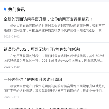
热门资讯
全新的页面访问界面升级，让你的网页变得更精彩！
相信大家在访问网站的时候时常会遇到页面访问界面升级，暂时不可
能进行访问操作，可能遇到这种情况很多小伙伴们都不知道怎么版，其实
互联网网页在正常使用过程中是不会出现这种问题的。那么如果遇到页面
2023-03-02
访问界面升级怎么办?页面访问界面升级通知怎么设置?接下来就跟小编一
起来详细了解下吧! 页面访问界面升级怎么办 所谓的网页升级访
问页面，就是用户们正在访问的网页正在进行升级，暂时不可能进行访问
错误代码502，网页无法打开?教你如何解决!
等操作，一般来说互联网的网页使用过程中会出现各种问题的，网页建设
在使用互联网的过程中，我们时常会遇到各种错误代码，其中502错
者们会通过升级访问提升网页的流畅度，让大家后续访问过程中更加顺
误代码是最为常见的一种。502 Bad Gateway错误表示，网关或代理服
畅。这样上网就不会太卡了。 页面访问界面升级通知怎么设置出现页
务无法将请求发送到上游服务器。那么，错误代码502是什么意思?错误
2023-04-20
面访问升级通知中，可以首先打开这个永久访问页面，然后点击升级按
代码502怎么解决?接下来小编将为您一一解答。 一、什么是错误代
钮，点击升级以后，网络就会自动的升级的，如果手机不会自动升级的
码502 502 Bad Gateway错误是指代理或网关从上一个服务器接收
话，就点击手动升级，大概等五分钟之后它就会自动的升级了。重复多
到的响应无效或不完整。通常，这种情况发生在文件太大或处理速度太慢
一分钟带你了解网页升级访问原因
次，通过以上方式就可以打开需要访问的页面。 页面访问升级出
的高流量网站上。例如，当您访问一个具有高流量的网站时，您的请求将
错? 有几个情况会导致这个现象出现： 1.你的网速过慢，网页代
相信大家肯定在日常浏览网页访问的时候会遇到页面紧急升级就是页
被发送到它的代理服务器。如果代理服务器在尝试访问网站时无法从上游
码没有完全下载就运行了，导致不完整，当然就错误了。请刷新。 2.
面打不开的这种情况，其实就是暂时访问不了该网站的，很多小伙伴们搞
服务器获取完整的响应，则会生成502错误代码。 502错误代码通常
网页设计错误，导致部分代码不能执行。请下载最新的遨游浏览器。
不清楚网页升级访问是什么意思，也不知道网页升级访问原因?其实这种
2023-03-16
是由代理服务器、网关或负载均衡器等设备导致的，而不是由您的计算机
3.你的浏览器不兼容导致部分代码不能执行。请下载最新的遨游浏览
情况很常见，很多网站当前的性能以及功能不能满足用户访问需求的时
或网络连接引起的。这意味着您只能为自己的网络连接做些有限的调整，
器。 4.你的IE浏览器缓存出错，请右键点击桌面IE浏览器，选择属
候，网站就会进行升级来满足访问者。那么为什么需要升级页面?具体跟
但无法修复网关响应错误。 二、错误代码502的可能原因 1、上
性，在常规页面里，点击删除文件这个按钮，选择全部删除，并且点击删