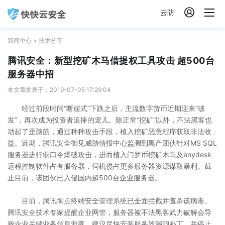

云防
新闻中心
>
技术分享
腾讯安全：新型挖矿木马借提权工具攻击 超500台
服务器中招
本文章发表于：2019-07-05 17:29:04
经过前段时间“断崖式”下跌之后，主流数字货币近期迎来“破
发”，再次成为投资者追捧的宠儿。除正常“挖矿”以外，不法黑客也
动起了歪脑筋，通过种种攻击手段，植入挖矿恶意程序获取非法收
益。近期，腾讯安全御见威胁情报中心监测到黑产团伙针对MS SQL
服务器进行弱口令爆破攻击，进而植入门罗币挖矿木马及anydesk
远程控制软件占有服务器，伺机侵占更多服务器资源谋取暴利。截
止目前，该团伙已入侵国内超500台企业服务器。
目前，腾讯御点终端安全管理系统已全面拦截并查杀该病毒。
腾讯安全技术专家提醒企业网管，服务器被不法黑客武力破解会导
致企业关键业务信息泄露，建议尽快安装服务器漏洞补丁，并停止