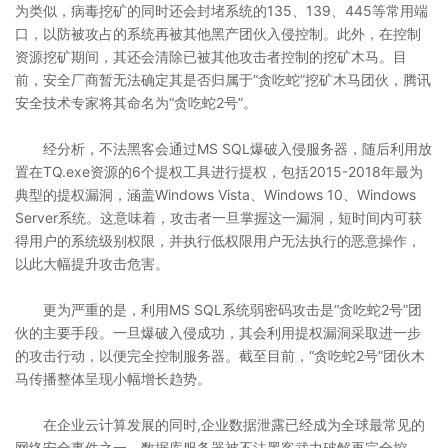
为类似，病毒挖矿的同时还会封堵系统的135、139、445等常用端
口，以防被攻占的系统再被其他黑产团伙入侵控制。此外，在控制
资源挖矿期间，其还会清除已被其他攻击者控制的挖矿木马。目
前，安全厂商暂无法确定其是否归属于“贪吃蛇”挖矿木马团伙，腾讯
安全技术专家将其命名为“贪吃蛇2号”。
经分析，不法黑客会通过MS SQL爆破入侵服务器，随后利用放
置在TQ.exe资源的6个提权工具进行提权，包括2015-2018年最为
典型的提权漏洞，涵盖Windows Vista、Windows 10、Windows
Server系统。这意味着，攻击者一旦掌握这一漏洞，短时间内可获
得用户的系统级别权限，并执行低权限用户无法执行的恶意操作，
以此大幅提升攻击危害。
更为严重的是，利用MS SQL系统弱密码攻击是“贪吃蛇2号”团
伙的主要手段。一旦爆破入侵成功，其会利用提权漏洞采取进一步
的攻击行动，以便完全控制服务器。截至目前，“贪吃蛇2号”团伙木
马传播整体呈现小幅增长趋势。
在企业云计算发展的同时,企业数据泄露已经成为全球最常见的
网络安全事件之一。数据库服务器被不法黑客武力破解再完全控