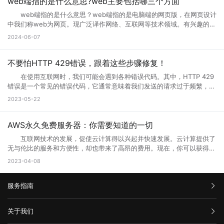
小编一起来详细了解下吧! 网页升级访问是什么意思? 所谓的网页
web端指的是什么意思?web主要包括哪三个方面
游服务器返回的响应无效或不完整 当请求通过代理服务器到达上游服
除cookies按钮。 5.网站服务器访问量太大，导致服务器超负载，部
升级访问，就是用户们正在访问的网页正在进行升级，暂时不可能进行访
务器时，服务器有时会出现响应故障。这可能是因为服务器正在忙于处理
web端指的是什么意思？web端指的是电脑端的网页版，在网页设计
分代码没有完全下载就提示浏览器完毕，导致错误。 你可以多刷新，或
问等操作，一般来说互联网的网页使用过程中会出现各种问题的，网页建
请求，或者因为出现其他问题造成了响应不完整。如果代理服务器无法从
中我们称web为网页。现广泛译作网络、互联网等技术领域。有兴趣的小
者换一个网速比较好的时候访问(前提是这个网站是个大网站，不会出现
设者们会通过升级访问提升网页的流畅度，让大家后续访问过程中更加顺
上游服务器获取完整的响应，则表现为502错误代码。 2、代理服务
伙伴赶紧跟着小编一起学习下。 web端指的是什么意思？ “Web
问题2) 6.qq空间目前在升级5.0版本，会出现一点小问题..请不用担
2024-06-07
畅。 网页升级访问升级原因 1、 每个网站的站长都是希望把自己
器或网关故障 当请求到达代理服务器或网关时，如果设备发生故障或
端”指的是通过Web浏览器访问和使用的应用程序或服务。在计算机和互
心，到10月份更新完毕后,所有问题都会解决的。 以上就是遇到页面
的网站做大做强的，当网站的流量高了以后网站的后台服务器可能无法接
未正确配置，则会导致出现502错误。如果代理服务器或网关未得到正确
联网领域，”Web”指的是互联网上的网页和Web应用程序。Web端可以是
访问界面升级怎么办的全部内容，其实当网站停止访问的话，不一定及时
纳大量的网友访问，这时候就需要升级网站了，升级以接纳更多的网友访
配置，将无法正常地从上游服务器获取响应。 3、网络连接问题
各种类型的应用程序或服务，包括网页应用、在线商店、社交媒体平台、
不要怕HTTP 429错误，跟着这些步骤修复！
网站问题，也有可能只是网站正在升级，升级也是为了更好的保证用户访
问网站。 2、 网站营运一段时间后，由于网络技术的发展以及网络服
本地计算机与服务器之间的网络连接是错误代码502的常见原因之一。如
电子邮件客户端等。 这些应用程序或服务通过Web浏览器（如
问以及使用体验。当然也是为了安全性能，服务器软件功能会随着版本的
务器环境的改变，原网页可能出现兼容性、功能与用户体验上的缺陷，为
在使用互联网时，我们可能会遇到各种错误代码。其中，HTTP 429
果您的互联网连接出现问题或受到网络中断的干扰，则可能导致您的请求
Google Chrome、Mozilla Firefox、Microsoft Edge等）在用户的计算
更新而提升。当现有的网站功能不能满足访问需求的时候也会及时升级提
了更长远的发展就需要升级访问页面了。 3、 现在的网络发展很快，
错误是一个常见的错误代码，它通常意味着我们发送的请求过于频繁，服
无法成功连接到代理服务器或网关，这会导致错误代码502的出现。
机或移动设备上运行。Web端的优势之一是它的跨平台性，因为用户只需
升体验。
网站的设计与服务器安全的水平可能还停留在比较老的水平，页面的升级
务器无法响应。那么你知道什么是HTTP 429错误?HTTP 429错误如何修
三、如何解决错误代码502 1、刷新页面 首先尝试刷新网页。因
2023-05-22
要一个支持Web浏览器的设备即可访问和使用。 这意味着无论是在桌
就能完善这些方面的缺陷。 为什么需要升级页面： 1、 升级页面
复它?接下来就让小编来跟大家详细介绍一下吧! 一、什么是HTTP
为502错误代码可能是由临时问题引起的，例如超载的服务器或墙壁上的
面电脑、笔记本电脑、平板电脑还是智能手机上，只需打开浏览器并输入
对于网站优化：网站进行META标记优化,W3C标准优化,搜索引擎优化等
429错误? HTTP 429错误是指服务器拒绝响应客户端的请求，因为客
阻止。因此，刷新页面可能会解决问题。 2、检查网络连接 检查
相应的Web地址，用户即可访问Web应用程序或服务。 相比于传统的
合理优化操作，使网站在页面的布局、结构与内容方面都对用户与搜索引
户端发送的请求次数过于频繁。这种错误通常发生在需要进行频繁请求的
AWS永久免费服务器：你需要知道的一切
您的网络连接是否正常。您可以尝试与其他网站进行通信，以确定问题是
本地应用程序，Web端的应用程序不需要在用户设备上安装，而是通过互
擎更加的友好，提升用户体验与搜索引擎对网站的认可。 2、 对于网
应用程序中，例如网站爬虫、API调用等。 在HTTP请求中，服务器会
否出现在本地网络连接中。如果您的其他网站可以工作，但一个特定的网
联网直接提供服务。这使得Web端应用程序的更新和维护更加方便，用户
互联网技术的发展，促使云计算得以兴起并快速发展。云计算提供了
站的安全与维护：页面安全方面的升级能有效的防止黑客入侵，造成网站
返回一个状态码，用于表示请求的结果。HTTP 429错误对应的状态码是
站不起作用，那么很可能是这个网站出现了502错误。 3、清除浏览
可以享受到实时的功能更新和改进。 web主要包括哪三个方面？
无与伦比的服务和方便性，却也带来了高昂的费用。现在，你可以获得一
破坏，数据损坏，商业机密泄露，客户资料丢失等损失;页面升级对于内
429。当客户端发送的请求超过服务器限制时，服务器就会返回这个状态
器缓存 清除浏览器缓存还可能有助于解决502错误。浏览器的缓存可
Web主要包括三个方面，分别是结构（Structure）、表现
些AWS永久免费服务器，使你能够在开发和测试新的应用程序时节省不少
容更新调整，网页X信息清理，网络速度提升等网站维护操作;定期检查企
2023-04-08
码。 二、为什么会出现HTTP 429错误? HTTP 429错误通常是由
能是旧数据的源，这可能会使代理服务器或网关出现错误。 4、暂时
（Presentation）和行为（Behavior）。这三个方面共同构成了Web的
成本。本文将告诉你AWS永久免费服务器有哪些，以及如何充分利用它的
业网络和计算机工作状态，降低系统故障率;网站系统遭遇突发严重故障
以下原因造成的： 1. 请求过于频繁：当客户端发送的请求过于频繁
使用其他网络连接 尝试切换到其他网络连接，例如在使用Wi-Fi时尝
基本框架，涵盖了从网页的构建到用户与网页交互的整个过程。 结
免费资源。 AWS永久免费服务器提供哪些服务? AWS(Amazon
而导致网络系统崩溃后，在最短的时间内进行恢复;在重要的文件资料、
时，服务器无法处理这么多请求，就会返回HTTP 429错误。 2. 服务
试使用移动数据。通过使用其他网络连接，您可以确定是否存在网络连接
构：指的是网页的骨架，即HTML代码，它定义了网页的基本结构和内
服务指南
Web Services)是亚马逊提供的一种基于云平台的服务。AWS永久免费计
数据被误删或遭病毒感染、黑客破坏后，通过技术手段尽力抢救，争取恢
器限制：有些服务器为了防止恶意攻击，会设置一些限制，例如每秒钟只
问题。 5、联系网站管理员 如果以上方法都尝试过了，但仍然出
容。HTML通过标签来组织网页的元素，如导航栏、正文内容等，这些标
划提供高端计算、存储和数据库服务。下面列出了十种免费使用的AWS服
复。 以上就是关于页面升级访问的原因以及解决方法全部内容，其实
允许发送一定数量的请求。如果客户端发送的请求超过了这个限制，服务
现502错误代码，并且您确信问题不是出在您的本地网络连接中，则可能
签帮助浏览器理解网页的布局和内容。 表现：涉及网页的视觉呈现，
务： 1. Amazon Elastic Compute Cloud (EC2)：EC2是AWS的核心
汇款信息
很多网站都是需要升级优化的，为了的就是可以满足各种用户的需求，也
器就会返回HTTP 429错误。 3. 网络不稳定：如果网络不稳定，客户
关于我们
需要联系网站管理员寻求帮助。他们可以告诉您更多关于错误代码502的
即CSS（级联样式表）的使用。CSS用于控制网页的布局、颜色、字体等
计算服务。免费计划提供750个小时的EC2实例。 2. Amazon S3：
是提升网站用户体验的一种方法，当然很多网站想要留住更多用户就需要
端发送的请求可能会丢失或延迟，导致服务器无法正常响应请求。
信息，并提供解决方法。 在互联网时代，我们经常会遇到502错误代
视觉效果，使网页看起来更加美观和吸引人。 行为：指的是网页与用