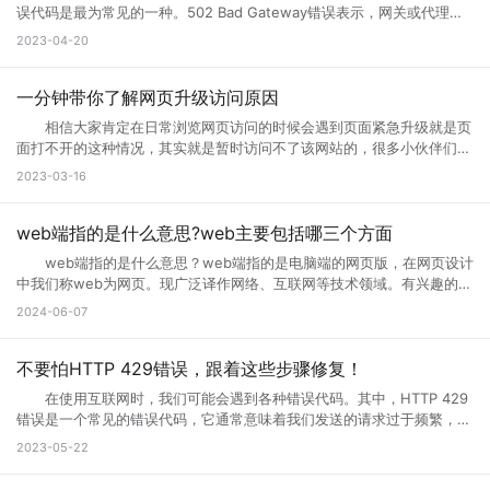
者们会通过升级访问提升网页的流畅度，让大家后续访问过程中更加顺
误代码是最为常见的一种。502 Bad Gateway错误表示，网关或代理服
畅。这样上网就不会太卡了。 页面访问界面升级通知怎么设置出现页
务无法将请求发送到上游服务器。那么，错误代码502是什么意思?错误
2023-04-20
面访问升级通知中，可以首先打开这个永久访问页面，然后点击升级按
代码502怎么解决?接下来小编将为您一一解答。 一、什么是错误代
钮，点击升级以后，网络就会自动的升级的，如果手机不会自动升级的
码502 502 Bad Gateway错误是指代理或网关从上一个服务器接收
话，就点击手动升级，大概等五分钟之后它就会自动的升级了。重复多
到的响应无效或不完整。通常，这种情况发生在文件太大或处理速度太慢
一分钟带你了解网页升级访问原因
次，通过以上方式就可以打开需要访问的页面。 页面访问升级出
的高流量网站上。例如，当您访问一个具有高流量的网站时，您的请求将
错? 有几个情况会导致这个现象出现： 1.你的网速过慢，网页代
相信大家肯定在日常浏览网页访问的时候会遇到页面紧急升级就是页
被发送到它的代理服务器。如果代理服务器在尝试访问网站时无法从上游
码没有完全下载就运行了，导致不完整，当然就错误了。请刷新。 2.
面打不开的这种情况，其实就是暂时访问不了该网站的，很多小伙伴们搞
服务器获取完整的响应，则会生成502错误代码。 502错误代码通常
网页设计错误，导致部分代码不能执行。请下载最新的遨游浏览器。
不清楚网页升级访问是什么意思，也不知道网页升级访问原因?其实这种
2023-03-16
是由代理服务器、网关或负载均衡器等设备导致的，而不是由您的计算机
3.你的浏览器不兼容导致部分代码不能执行。请下载最新的遨游浏览
情况很常见，很多网站当前的性能以及功能不能满足用户访问需求的时
或网络连接引起的。这意味着您只能为自己的网络连接做些有限的调整，
器。 4.你的IE浏览器缓存出错，请右键点击桌面IE浏览器，选择属
候，网站就会进行升级来满足访问者。那么为什么需要升级页面?具体跟
但无法修复网关响应错误。 二、错误代码502的可能原因 1、上
性，在常规页面里，点击删除文件这个按钮，选择全部删除，并且点击删
小编一起来详细了解下吧! 网页升级访问是什么意思? 所谓的网页
web端指的是什么意思?web主要包括哪三个方面
游服务器返回的响应无效或不完整 当请求通过代理服务器到达上游服
除cookies按钮。 5.网站服务器访问量太大，导致服务器超负载，部
升级访问，就是用户们正在访问的网页正在进行升级，暂时不可能进行访
务器时，服务器有时会出现响应故障。这可能是因为服务器正在忙于处理
web端指的是什么意思？web端指的是电脑端的网页版，在网页设计
分代码没有完全下载就提示浏览器完毕，导致错误。 你可以多刷新，或
问等操作，一般来说互联网的网页使用过程中会出现各种问题的，网页建
请求，或者因为出现其他问题造成了响应不完整。如果代理服务器无法从
中我们称web为网页。现广泛译作网络、互联网等技术领域。有兴趣的小
者换一个网速比较好的时候访问(前提是这个网站是个大网站，不会出现
设者们会通过升级访问提升网页的流畅度，让大家后续访问过程中更加顺
上游服务器获取完整的响应，则表现为502错误代码。 2、代理服务
伙伴赶紧跟着小编一起学习下。 web端指的是什么意思？ “Web
问题2) 6.qq空间目前在升级5.0版本，会出现一点小问题..请不用担
2024-06-07
畅。 网页升级访问升级原因 1、 每个网站的站长都是希望把自己
器或网关故障 当请求到达代理服务器或网关时，如果设备发生故障或
端”指的是通过Web浏览器访问和使用的应用程序或服务。在计算机和互
心，到10月份更新完毕后,所有问题都会解决的。 以上就是遇到页面
的网站做大做强的，当网站的流量高了以后网站的后台服务器可能无法接
未正确配置，则会导致出现502错误。如果代理服务器或网关未得到正确
联网领域，”Web”指的是互联网上的网页和Web应用程序。Web端可以是
访问界面升级怎么办的全部内容，其实当网站停止访问的话，不一定及时
纳大量的网友访问，这时候就需要升级网站了，升级以接纳更多的网友访
配置，将无法正常地从上游服务器获取响应。 3、网络连接问题
各种类型的应用程序或服务，包括网页应用、在线商店、社交媒体平台、
不要怕HTTP 429错误，跟着这些步骤修复！
网站问题，也有可能只是网站正在升级，升级也是为了更好的保证用户访
问网站。 2、 网站营运一段时间后，由于网络技术的发展以及网络服
本地计算机与服务器之间的网络连接是错误代码502的常见原因之一。如
电子邮件客户端等。 这些应用程序或服务通过Web浏览器（如
问以及使用体验。当然也是为了安全性能，服务器软件功能会随着版本的
务器环境的改变，原网页可能出现兼容性、功能与用户体验上的缺陷，为
在使用互联网时，我们可能会遇到各种错误代码。其中，HTTP 429
果您的互联网连接出现问题或受到网络中断的干扰，则可能导致您的请求
Google Chrome、Mozilla Firefox、Microsoft Edge等）在用户的计算
更新而提升。当现有的网站功能不能满足访问需求的时候也会及时升级提
了更长远的发展就需要升级访问页面了。 3、 现在的网络发展很快，
错误是一个常见的错误代码，它通常意味着我们发送的请求过于频繁，服
无法成功连接到代理服务器或网关，这会导致错误代码502的出现。
机或移动设备上运行。Web端的优势之一是它的跨平台性，因为用户只需
升体验。
网站的设计与服务器安全的水平可能还停留在比较老的水平，页面的升级
务器无法响应。那么你知道什么是HTTP 429错误?HTTP 429错误如何修
三、如何解决错误代码502 1、刷新页面 首先尝试刷新网页。因
2023-05-22
要一个支持Web浏览器的设备即可访问和使用。 这意味着无论是在桌
就能完善这些方面的缺陷。 为什么需要升级页面： 1、 升级页面
复它?接下来就让小编来跟大家详细介绍一下吧! 一、什么是HTTP
为502错误代码可能是由临时问题引起的，例如超载的服务器或墙壁上的
面电脑、笔记本电脑、平板电脑还是智能手机上，只需打开浏览器并输入
对于网站优化：网站进行META标记优化,W3C标准优化,搜索引擎优化等
429错误? HTTP 429错误是指服务器拒绝响应客户端的请求，因为客