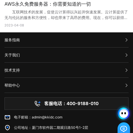
阻止。因此，刷新页面可能会解决问题。 2、检查网络连接 检查
相应的Web地址，用户即可访问Web应用程序或服务。 相比于传统的
合理优化操作，使网站在页面的布局、结构与内容方面都对用户与搜索引
户端发送的请求次数过于频繁。这种错误通常发生在需要进行频繁请求的
AWS永久免费服务器：你需要知道的一切
您的网络连接是否正常。您可以尝试与其他网站进行通信，以确定问题是
本地应用程序，Web端的应用程序不需要在用户设备上安装，而是通过互
擎更加的友好，提升用户体验与搜索引擎对网站的认可。 2、 对于网
应用程序中，例如网站爬虫、API调用等。 在HTTP请求中，服务器会
否出现在本地网络连接中。如果您的其他网站可以工作，但一个特定的网
联网直接提供服务。这使得Web端应用程序的更新和维护更加方便，用户
互联网技术的发展，促使云计算得以兴起并快速发展。云计算提供了
站的安全与维护：页面安全方面的升级能有效的防止黑客入侵，造成网站
返回一个状态码，用于表示请求的结果。HTTP 429错误对应的状态码是
站不起作用，那么很可能是这个网站出现了502错误。 3、清除浏览
可以享受到实时的功能更新和改进。 web主要包括哪三个方面？
无与伦比的服务和方便性，却也带来了高昂的费用。现在，你可以获得一
破坏，数据损坏，商业机密泄露，客户资料丢失等损失;页面升级对于内
429。当客户端发送的请求超过服务器限制时，服务器就会返回这个状态
器缓存 清除浏览器缓存还可能有助于解决502错误。浏览器的缓存可
Web主要包括三个方面，分别是结构（Structure）、表现
些AWS永久免费服务器，使你能够在开发和测试新的应用程序时节省不少
容更新调整，网页X信息清理，网络速度提升等网站维护操作;定期检查企
2023-04-08
码。 二、为什么会出现HTTP 429错误? HTTP 429错误通常是由
能是旧数据的源，这可能会使代理服务器或网关出现错误。 4、暂时
（Presentation）和行为（Behavior）。这三个方面共同构成了Web的
成本。本文将告诉你AWS永久免费服务器有哪些，以及如何充分利用它的
业网络和计算机工作状态，降低系统故障率;网站系统遭遇突发严重故障
以下原因造成的： 1. 请求过于频繁：当客户端发送的请求过于频繁
使用其他网络连接 尝试切换到其他网络连接，例如在使用Wi-Fi时尝
基本框架，涵盖了从网页的构建到用户与网页交互的整个过程。 结
免费资源。 AWS永久免费服务器提供哪些服务? AWS(Amazon
而导致网络系统崩溃后，在最短的时间内进行恢复;在重要的文件资料、
时，服务器无法处理这么多请求，就会返回HTTP 429错误。 2. 服务
试使用移动数据。通过使用其他网络连接，您可以确定是否存在网络连接
构：指的是网页的骨架，即HTML代码，它定义了网页的基本结构和内
服务指南
Web Services)是亚马逊提供的一种基于云平台的服务。AWS永久免费计
数据被误删或遭病毒感染、黑客破坏后，通过技术手段尽力抢救，争取恢
器限制：有些服务器为了防止恶意攻击，会设置一些限制，例如每秒钟只
问题。 5、联系网站管理员 如果以上方法都尝试过了，但仍然出
容。HTML通过标签来组织网页的元素，如导航栏、正文内容等，这些标
划提供高端计算、存储和数据库服务。下面列出了十种免费使用的AWS服
复。 以上就是关于页面升级访问的原因以及解决方法全部内容，其实
允许发送一定数量的请求。如果客户端发送的请求超过了这个限制，服务
现502错误代码，并且您确信问题不是出在您的本地网络连接中，则可能
签帮助浏览器理解网页的布局和内容。 表现：涉及网页的视觉呈现，
务： 1. Amazon Elastic Compute Cloud (EC2)：EC2是AWS的核心
汇款信息
很多网站都是需要升级优化的，为了的就是可以满足各种用户的需求，也
器就会返回HTTP 429错误。 3. 网络不稳定：如果网络不稳定，客户
关于我们
需要联系网站管理员寻求帮助。他们可以告诉您更多关于错误代码502的
即CSS（级联样式表）的使用。CSS用于控制网页的布局、颜色、字体等
计算服务。免费计划提供750个小时的EC2实例。 2. Amazon S3：
是提升网站用户体验的一种方法，当然很多网站想要留住更多用户就需要
端发送的请求可能会丢失或延迟，导致服务器无法正常响应请求。
信息，并提供解决方法。 在互联网时代，我们经常会遇到502错误代
视觉效果，使网页看起来更加美观和吸引人。 行为：指的是网页与用
在AWS上创建和管理存储桶，对于不超过5GB的数据存储和处理是免费
购买流程
对网站不断进行页面访问升级，这样才能有利于网站的发展，特别是当服
三、如何修复HTTP 429错误? 如果遇到HTTP 429错误，我们可以采
码。这意味着请求未能正确连接到上游服务器，通常是由代理服务器、网
公司介绍
户交互的方式，即JavaScript的使用。JavaScript是一种脚本语言，它允
的。 3. AWS Lambda：以事件驱动的方式在云中运行代码，免费计
技术支持
务器无法接纳新用户访问的时候，更需要及时进行页面访问升级，希望本
取以下一些方法来修复： 1. 增加请求间隔时间：当客户端发送的请求
关或网络连接问题引起的。为了解决这个问题，我们可以尝试刷新网页、
服务条款
许网页对用户的操作做出响应，如点击按钮、滚动页面等，从而提供更加
划提供每月100万个AWS Lambda请求和每月400,000 GB秒的计
文可以帮助到大家。
过于频繁时，可以增加请求间隔时间，减少请求的数量。 2. 减少请
举报中心
检查网络连接、清除浏览器缓存、暂时使用其他网络连接或联系网站管理
丰富的交互体验。 这三个方面相互依赖，共同决定了Web的外观、功
算。 4. Amazon DynamoDB：AWS的高性能NoSQL数据存储，免费
求次数：如果客户端发送的请求超过了服务器限制，可以减少请求的数
网站备案
员。希望本文能帮助您了解并解决错误代码502问题。
能和用户体验。 web端指的是什么意思？看完文章就能清楚知道了，
计划提供每月25个WCU和25个RCU。 5. Amazon Glacier：用于非
帮助中心
量，以满足服务器的限制要求。 3. 检查API调用的频率：如果HTTP
隐私声明
web的本意是蜘蛛网和网的意思，在拍改网页设计中我们称为网页的意
常少访问数据的低成本归档存储服务，在AWS中，小于3GB的数据存储是
技术文档
429错误发生在API调用中，我们可以检查API调用的频率，是否超出了
思。现广泛译作网络、互联网等技术领域。
免费的。 6. Amazon CloudFront：AWS的全球内容分发网络
服务器问题
API提供商的限制。 4. 检查网络连接：如果HTTP 429错误是由网络
(CDN)，免费计划为每个月50GB的数据传输提供免费流量。 7.
客服电话：400-9188-010
白名单保护
不稳定引起的，我们可以检查网络连接是否正常，是否存在延迟或丢包现
Amazon Machine Learning：一种基于云的机器学习服务，在免费计划
常见问题
象。 5. 使用CDN服务：CDN即内容分发网络，可以缓存静态资源，
中提供每月10,000个批处理预测。 8. Amazon RDS：AWS的关系型
减少请求次数，提高请求速度和稳定性。 6. 联系服务器管理员：如
电子邮箱：admin@kkidc.com
市场资讯
数据库服务，免费计划实例持续使用750小时，每月获得20GB的备份存
果HTTP 429错误仍无法解决，我们可以联系服务器管理员，让其检查服
储和10万条I/O请求数。 9. Amazon SES：简单邮件服务，用于发送
务器设置是否存在问题。 HTTP 429错误通常是由请求过于频繁、服
公司地址：厦门市软件园二期观日路50号1-2层
和接收电子邮件，AWS SES在免费计划中提供每月62,000封电子邮件发