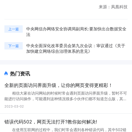
来源：凤凰科技
中央网信办网络安全协调局副局长:要加快出台数据安全
上一篇
法
中央全面深化改革委员会第九次会议：审议通过《关于
下一篇
加快建立网络综合治理体系的意见》
热门资讯
全新的页面访问界面升级，让你的网页变得更精彩！
相信大家在访问网站的时候时常会遇到页面访问界面升级，暂时不可
能进行访问操作，可能遇到这种情况很多小伙伴们都不知道怎么版，其实
互联网网页在正常使用过程中是不会出现这种问题的。那么如果遇到页面
2023-03-02
访问界面升级怎么办?页面访问界面升级通知怎么设置?接下来就跟小编一
起来详细了解下吧! 页面访问界面升级怎么办 所谓的网页升级访
问页面，就是用户们正在访问的网页正在进行升级，暂时不可能进行访问
错误代码502，网页无法打开?教你如何解决!
等操作，一般来说互联网的网页使用过程中会出现各种问题的，网页建设
在使用互联网的过程中，我们时常会遇到各种错误代码，其中502错