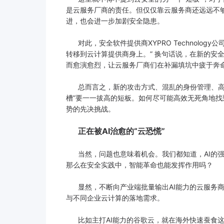
是云服务厂商的责任。但仅仅靠云服务商还远远不
进，也会进一步加剧安全隐患。
对此，安全软件提供商XYPRO Technolog
转移到云计算提供商身上。” 换句话说，在新的安
而愈演愈烈，让云服务厂商们在补漏填坑中疲于奔
总而言之，新的攻击方式、混乱的身份管理、高级
槽”要一一拔高的短板。如何尽可能高效无死角地
势的先决挑战。
正在被AI治愈的“云恐慌
”
当然，问题也意味着机会。我们都知道，AI的强
那么在安全实践中，智能革命也能发挥作用吗？
显然，不断向产业端批量输出AI能力的云服务商，
与不同企业云计算的落地需求。
比如主打AI能力的谷歌云，就在海外快速蚕食这