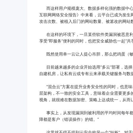
而这样用户规模庞大、数据多样化强的数据中心，
互联网网络安全报告》中来看，云平台已成为发生网
攻击次数、被植入后门的网站数量、被篡改的网站数
在这样的环境下，一旦某些软件类漏洞被恶意利
享受“即服务”便利的同时，也把安全威胁也一起“共
既然使用单一云让人提心吊胆，那么把鸡蛋（敏感
目前越来越多的企业开始选用“多云”部署，选择
自建机房，让私有云或专有云来承载关键服务与数
“混合云”方案在提升业务安全性的同时，也意味
层架构，不一致的安全工具，意味着企业需要更多的
视角，就很难在数据加密、策略上达成统一，从而让
事实上，从发现漏洞到被利用的平均时间每年都在减
障都是客户（错误操作）的错。”
这里就不得不提到云安全的另一个“短板”，对于