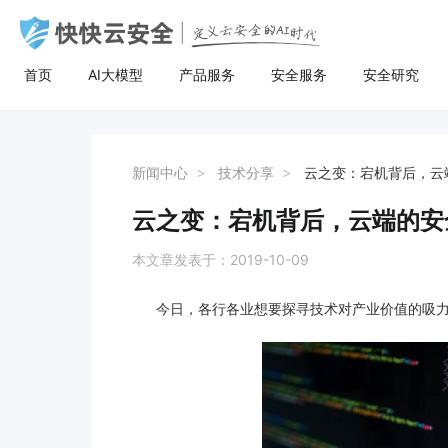
首页
AI大模型
产品服务
安全服务
安全研究
AI大模型
高防服务器
安全服务
关于快快
安全
计
AI聚合
量身定制场景化的服务器租用方案
漏洞扫描
了解快快
AI聚合平台为企业提供一站式的全球主流
主流服务器配置，可根据客户行业和业务
漏洞扫描，协助维护人员提前发现Web应
快快云安全（快快网络旗下安全品牌)
AI聚合
BGP服务器
漏洞扫描
关于快快
等保
弹
新闻中心
技术分享
云之变：宕机背后，云
AI模型接入服务，通过统一的标准API接
特点，需求及预算，个性化定制服务器租
用系统中隐藏的漏洞，根据评估工具给出
以“Al+安全”为核心战略，定义云安全的Al
AI创作
UDP服务器
渗透测试
快推官
重大
A
口，企业与开发者无需繁琐对接，即可稳
用方案。其中，云服务器可根据客户业务
详尽的漏洞描述和修补方案，指导维护人
时代。公司总部位于厦门，旗下有深圳、
云之变：宕机背后，云端的安
定、高性价比地灵活调用大模型，助力业
需求，提供各种环境的基础架构资源，从
员进行安全加固，防患于未然。
福州、济南、宁波等多个分公司，已服务
多线服务器
安全加固
举报中心
移动
安
务智能升级。
计算资源、存储资源网络资源到跨数据中
超过22万家客户，员工总数超500人，业
本文章发表于：2019-10-09
心的访问。
务遍及全国26个省市。
大带宽服务器
代码审计
加入我们
华
今日，各行各业想要探寻技术对产业价值的吸力
黑石裸金属服务器
腾