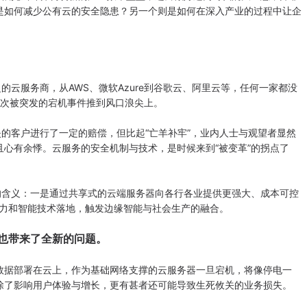
是如何减少公有云的安全隐患？另一个则是如何在深入产业的过程中让企
服务商，从AWS、微软Azure到谷歌云、阿里云等，任何一家都没
次次被突发的宕机事件推到风口浪尖上。
客户进行了一定的赔偿，但比起“亡羊补牢”，业内人士与观望者显然
心有余悸。云服务的安全机制与技术，是时候来到“被变革”的拐点了
含义：一是通过共享式的云端服务器向各行各业提供更强大、成本可控
算力和智能技术落地，触发边缘智能与社会生产的融合。
也带来了全新的问题。
据部署在云上，作为基础网络支撑的云服务器一旦宕机，将像停电一
除了影响用户体验与增长，更有甚者还可能导致生死攸关的业务损失。