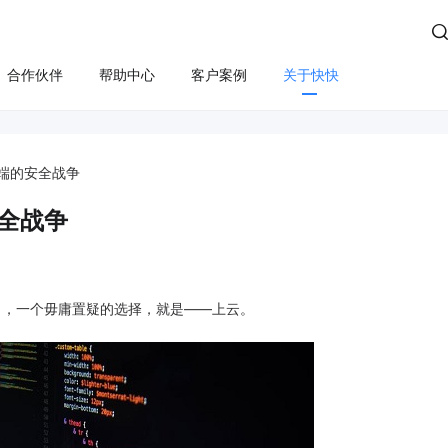

合作伙伴
帮助中心
客户案例
关于快快
方案
算
云管服务
业务安全
云安全
合规
性云服务器
上云咨询与实施
Edge SCDN（安全加速）
快卫士（终端安全）
端的安全战争
活动保障
云迁移
高防IP
WS轻量云（亚马逊）
长河 Web应用防火墙（W
全战争
应用安全
云运维
游戏盾（高防版）
全云服务器(企业级)
DDoS安全防护
游戏盾（SDK版）
为云BGP
数据库审计
，一个毋庸置疑的选择，就是——上云。
云加速盾（应用加速）
堡垒机
讯云BGP
快快盾（PC端游戏安全）
云防火墙
SSL证书