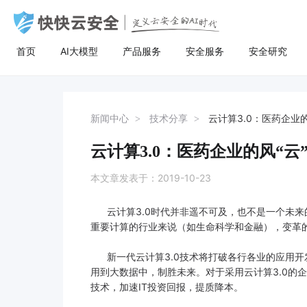
首页
AI大模型
产品服务
安全服务
安全研究
AI大模型
高防服务器
安全服务
关于快快
安全
计
AI聚合
量身定制场景化的服务器租用方案
漏洞扫描
了解快快
AI聚合平台为企业提供一站式的全球主流
主流服务器配置，可根据客户行业和业务
漏洞扫描，协助维护人员提前发现Web应
快快云安全（快快网络旗下安全品牌)
AI聚合
BGP服务器
漏洞扫描
关于快快
等保
弹
新闻中心
技术分享
云计算3.0：医药企业的
AI模型接入服务，通过统一的标准API接
特点，需求及预算，个性化定制服务器租
用系统中隐藏的漏洞，根据评估工具给出
以“Al+安全”为核心战略，定义云安全的Al
AI创作
UDP服务器
渗透测试
快推官
重大
A
口，企业与开发者无需繁琐对接，即可稳
用方案。其中，云服务器可根据客户业务
详尽的漏洞描述和修补方案，指导维护人
时代。公司总部位于厦门，旗下有深圳、
云计算3.0：医药企业的风“云
定、高性价比地灵活调用大模型，助力业
需求，提供各种环境的基础架构资源，从
员进行安全加固，防患于未然。
福州、济南、宁波等多个分公司，已服务
多线服务器
安全加固
举报中心
移动
安
务智能升级。
计算资源、存储资源网络资源到跨数据中
超过22万家客户，员工总数超500人，业
本文章发表于：2019-10-23
心的访问。
务遍及全国26个省市。
大带宽服务器
代码审计
加入我们
华
云计算3.0时代并非遥不可及，也不是一个未来
黑石裸金属服务器
腾
重要计算的行业来说（如生命科学和金融），变革
新一代云计算3.0技术将打破各行各业的应用开发
用到大数据中，制胜未来。对于采用云计算3.0的企
技术，加速IT投资回报，提质降本。