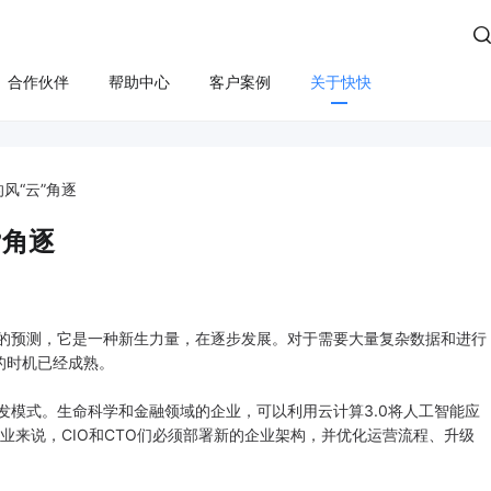

合作伙伴
帮助中心
客户案例
关于快快
方案
算
云管服务
业务安全
云安全
合规
性云服务器
上云咨询与实施
Edge SCDN（安全加速）
快卫士（终端安全）
风“云”角逐
活动保障
云迁移
高防IP
WS轻量云（亚马逊）
长河 Web应用防火墙（W
”角逐
应用安全
云运维
游戏盾（高防版）
全云服务器(企业级)
DDoS安全防护
游戏盾（SDK版）
为云BGP
数据库审计
的预测，它是一种新生力量，在逐步发展。对于需要大量复杂数据和进行
云加速盾（应用加速）
堡垒机
讯云BGP
的时机已经成熟。
快快盾（PC端游戏安全）
云防火墙
模式。生命科学和金融领域的企业，可以利用云计算3.0将人工智能应
业来说，CIO和CTO们必须部署新的企业架构，并优化运营流程、升级
SSL证书