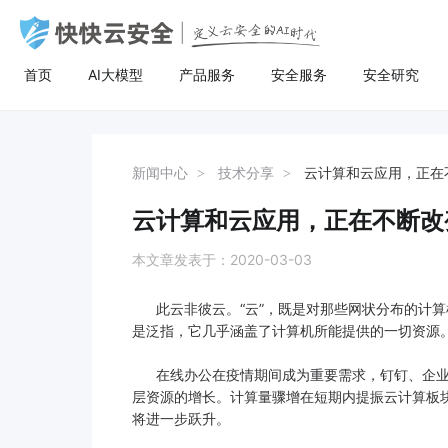
首页
AI大模型
产品服务
安全服务
安全研究
AI大模型
高防服务器
安全服务
关于快快
安全
计
AI聚合
量身定制场景化的服务器租用方案
漏洞扫描
了解快快
AI聚合平台为企业提供一站式的全球主流
主流服务器配置，可根据客户行业和业务
漏洞扫描，协助维护人员提前发现Web应
快快云安全（快快网络旗下安全品牌)
AI聚合
BGP服务器
漏洞扫描
关于快快
等保
弹
新闻中心
技术分享
云计算和云应用，正在
AI模型接入服务，通过统一的标准API接
特点，需求及预算，个性化定制服务器租
用系统中隐藏的漏洞，根据评估工具给出
以“Al+安全”为核心战略，定义云安全的Al
AI创作
UDP服务器
渗透测试
快推官
重大
A
口，企业与开发者无需繁琐对接，即可稳
用方案。其中，云服务器可根据客户业务
详尽的漏洞描述和修补方案，指导维护人
时代。公司总部位于厦门，旗下有深圳、
云计算和云应用，正在不断改
定、高性价比地灵活调用大模型，助力业
需求，提供各种环境的基础架构资源，从
员进行安全加固，防患于未然。
福州、济南、宁波等多个分公司，已服务
多线服务器
安全加固
举报中心
移动
安
务智能升级。
计算资源、存储资源网络资源到跨数据中
超过22万家客户，员工总数超500人，业
本文章发表于：2020-03-03
心的访问。
务遍及全国26个省市。
大带宽服务器
代码审计
加入我们
华
此云非彼云。“云”，既是对那些网状分布的计算
黑石裸金属服务器
腾
是泛指，它几乎涵盖了计算机所能提供的一切资源
在线办公在疫情期间成为重要需求，钉钉、企业微
层资源的增长。计算量骤增在短期内提振云计算板
将进一步跃升。