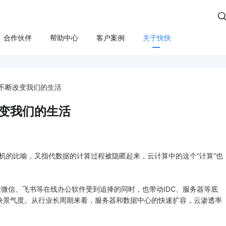

合作伙伴
帮助中心
客户案例
关于快快
方案
算
云管服务
业务安全
云安全
合规
性云服务器
上云咨询与实施
Edge SCDN（安全加速）
快卫士（终端安全）
不断改变我们的生活
活动保障
云迁移
高防IP
WS轻量云（亚马逊）
长河 Web应用防火墙（W
变我们的生活
应用安全
云运维
游戏盾（高防版）
全云服务器(企业级)
DDoS安全防护
游戏盾（SDK版）
为云BGP
数据库审计
机的比喻，又指代数据的计算过程被隐匿起来，云计算中的这个“计算”也
云加速盾（应用加速）
堡垒机
讯云BGP
。
快快盾（PC端游戏安全）
云防火墙
信、飞书等在线办公软件受到追捧的同时，也带动IDC、服务器等底
块景气度。从行业长周期来看，服务器和数据中心的快速扩容，云渗透率
SSL证书